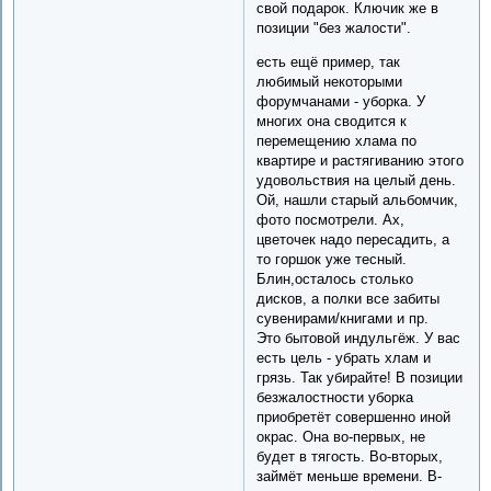
свой подарок. Ключик же в
позиции "без жалости".
есть ещё пример, так
любимый некоторыми
форумчанами - уборка. У
многих она сводится к
перемещению хлама по
квартире и растягиванию этого
удовольствия на целый день.
Ой, нашли старый альбомчик,
фото посмотрели. Ах,
цветочек надо пересадить, а
то горшок уже тесный.
Блин,осталось столько
дисков, а полки все забиты
сувенирами/книгами и пр.
Это бытовой индульгёж. У вас
есть цель - убрать хлам и
грязь. Так убирайте! В позиции
безжалостности уборка
приобретёт совершенно иной
окрас. Она во-первых, не
будет в тягость. Во-вторых,
займёт меньше времени. В-