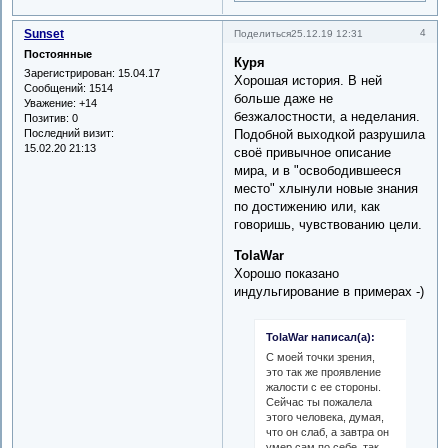
Sunset
4
Поделиться
25.12.19 12:31
Постоянные
Куря
Зарегистрирован
: 15.04.17
Хорошая история. В ней
Сообщений:
1514
больше даже не
Уважение:
+14
безжалостности, а неделания.
Позитив:
0
Последний визит:
Подобной выходкой разрушила
15.02.20 21:13
своё привычное описание
мира, и в "освободившееся
место" хлынули новые знания
по достижению или, как
говоришь, чувствованию цели.
TolaWar
Хорошо показано
индульгирование в примерах -)
TolaWar написал(а):
С моей точки зрения,
это так же проявление
жалости с ее стороны.
Сейчас ты пожалела
этого человека, думая,
что он слаб, а завтра он
умер сам по себе, так