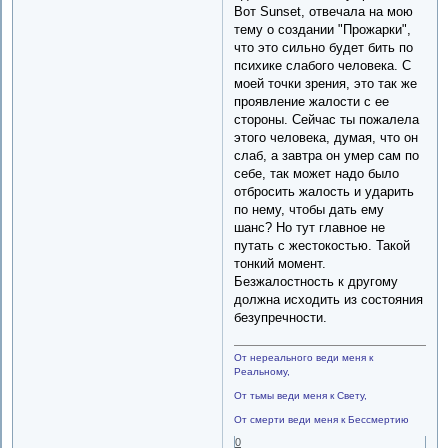
Вот Sunset, отвечала на мою
тему о создании "Прожарки",
что это сильно будет бить по
психике слабого человека. С
моей точки зрения, это так же
проявление жалости с ее
стороны. Сейчас ты пожалела
этого человека, думая, что он
слаб, а завтра он умер сам по
себе, так может надо было
отбросить жалость и ударить
по нему, чтобы дать ему
шанс? Но тут главное не
путать с жестокостью. Такой
тонкий момент.
Безжалостность к другому
должна исходить из состояния
безупречности.
От нереального веди меня к
Реальному,
От тьмы веди меня к Свету,
От смерти веди меня к Бессмертию
0