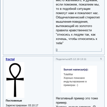
место жалеемого, и думаем,
если поможем, пожалеем мы,
то в подобной ситуации
помогут нам и пожалеют нас.
Общечеловеческий стереотип
мышления-поведения,
вытекающий из золотого
правила нравственности
"относись к людям так, как
хочешь, чтобы относились к
тебе"
0
fractal
5
Поделиться
25.12.19 13:11
Sunset написал(а):
TolaWar
Хорошо показано
индульгирование в
примерах -)
Негативный пример это тоже
Постоянные
пример.
Зарегистрирован
: 03.10.17
Учитесь индульгировать 😊