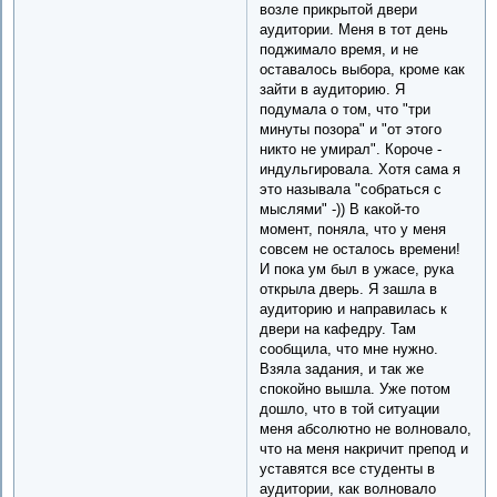
возле прикрытой двери
аудитории. Меня в тот день
поджимало время, и не
оставалось выбора, кроме как
зайти в аудиторию. Я
подумала о том, что "три
минуты позора" и "от этого
никто не умирал". Короче -
индульгировала. Хотя сама я
это называла "собраться с
мыслями" -)) В какой-то
момент, поняла, что у меня
совсем не осталось времени!
И пока ум был в ужасе, рука
открыла дверь. Я зашла в
аудиторию и направилась к
двери на кафедру. Там
сообщила, что мне нужно.
Взяла задания, и так же
спокойно вышла. Уже потом
дошло, что в той ситуации
меня абсолютно не волновало,
что на меня накричит препод и
уставятся все студенты в
аудитории, как волновало