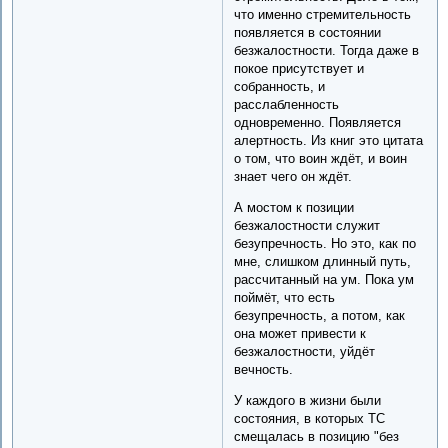
что именно стремительность
появляется в состоянии
безжалостности. Тогда даже в
покое присутствует и
собранность, и
расслабленность
одновременно. Появляется
алертность. Из книг это цитата
о том, что воин ждёт, и воин
знает чего он ждёт.
А мостом к позиции
безжалостности служит
безупречность. Но это, как по
мне, слишком длинный путь,
рассчитанный на ум. Пока ум
поймёт, что есть
безупречность, а потом, как
она может привести к
безжалостности, уйдёт
вечность.
У каждого в жизни были
состояния, в которых ТС
смещалась в позицию "без