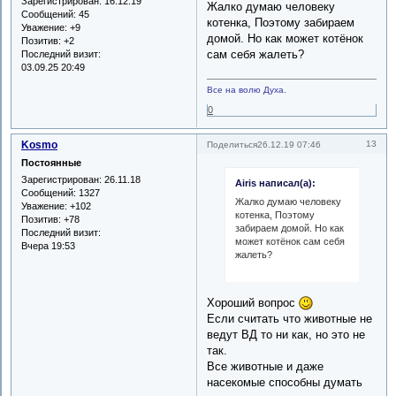
Зарегистрирован
: 16.12.19
Жалко думаю человеку
Сообщений:
45
котенка, Поэтому забираем
Уважение:
+9
домой. Но как может котёнок
Позитив:
+2
сам себя жалеть?
Последний визит:
03.09.25 20:49
Все на волю Духа.
0
Kosmo
13
Поделиться
26.12.19 07:46
Постоянные
Зарегистрирован
: 26.11.18
Airis написал(а):
Сообщений:
1327
Жалко думаю человеку
Уважение:
+102
котенка, Поэтому
Позитив:
+78
забираем домой. Но как
Последний визит:
может котёнок сам себя
Вчера 19:53
жалеть?
Хороший вопрос
Если считать что животные не
ведут ВД то ни как, но это не
так.
Все животные и даже
насекомые способны думать