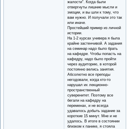
жалости". Когда были
отвергнуты лишние мысли и
эмоции, и вы шли к тому, что
вам нужно. И получали это так
или иначе.
Простейший пример из личной
истории.
На 1-2 курсах универа я была
крайне застенчивой. А задания
на семинар надо было брать
на кафедре. Чтобы попасть на
кафедру, надо было пройти
через аудиторию, в которой
постоянно велись занятия.
Абсолютно все преподы
негодовали, когда кто-то
нарушал их лекционно-
пространственный
суверенитет. Поэтому все
бегали на кафедру на
переменах, и не всегда
удавалось добыть задание за
короткие 15 минут. Мне и не
удалось. В итоге в состоянии
близком к панике, я стояла