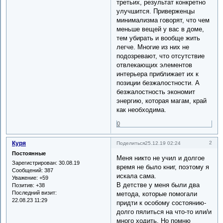
третьих, результат конкретно
улучшится. Приверженцы
минимализма говорят, что чем
меньше вещей у вас в доме,
тем убирать и вообще жить
легче. Многие из них не
подозревают, что отсутствие
отвлекающих элементов
интерьера приближает их к
позиции безжалостности. А
безжалостность экономит
энергию, которая магам, край
как необходима.
0
Куря
2
Поделиться
25.12.19 02:24
Постоянные
Меня никто не учил и долгое
Зарегистрирован
: 30.08.19
время не было книг, поэтому я
Сообщений:
387
искала сама.
Уважение:
+59
В детстве у меня были два
Позитив:
+38
Последний визит:
метода, которые помогали
22.08.23 11:29
придти к особому состоянию-
долго пялиться на что-то или/и
много ходить. Но помню