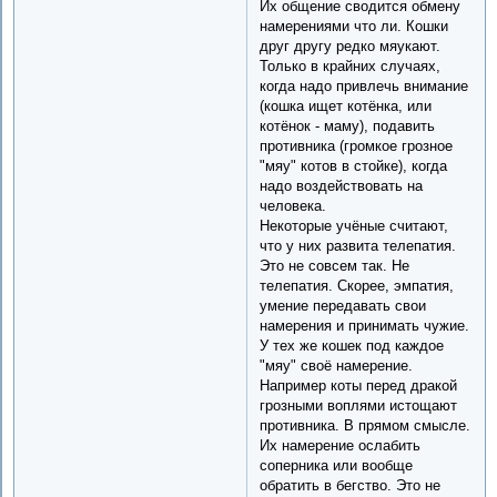
Их общение сводится обмену
намерениями что ли. Кошки
друг другу редко мяукают.
Только в крайних случаях,
когда надо привлечь внимание
(кошка ищет котёнка, или
котёнок - маму), подавить
противника (громкое грозное
"мяу" котов в стойке), когда
надо воздействовать на
человека.
Некоторые учёные считают,
что у них развита телепатия.
Это не совсем так. Не
телепатия. Скорее, эмпатия,
умение передавать свои
намерения и принимать чужие.
У тех же кошек под каждое
"мяу" своё намерение.
Например коты перед дракой
грозными воплями истощают
противника. В прямом смысле.
Их намерение ослабить
соперника или вообще
обратить в бегство. Это не