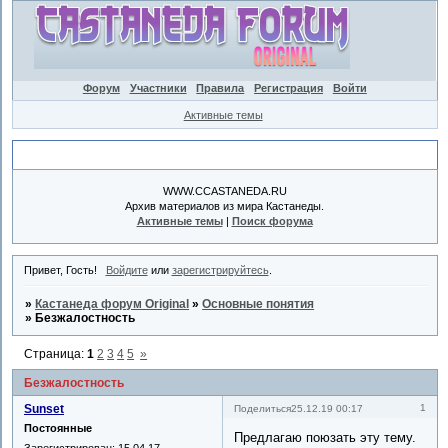
Форум
Участники
Правила
Регистрация
Войти
Активные темы
Объявление
WWW.CCASTANEDA.RU
Архив материалов из мира Кастанеды.
Активные темы
|
Поиск форума
Привет, Гость!
Войдите
или
зарегистрируйтесь
.
»
Кастанеда форум Original
»
Основные понятия
»
Безжалостность
Страница:
1
2
3
4
5
»
Безжалостность
Sunset
1
Поделиться
25.12.19 00:17
Постоянные
Предлагаю поюзать эту тему.
Зарегистрирован
: 15.04.17