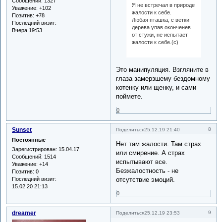
Сообщений:
1327
Я не встречал в природе
Уважение:
+102
жалости к себе.
Позитив:
+78
Любая пташка, с ветки
Последний визит:
дерева упав оконченев
Вчера 19:53
от стужи, не испытает
жалости к себе.(с)
Это манипуляция. Взгляните в
глаза замерзшему бездомному
котенку или щенку, и сами
поймете.
0
Sunset
8
Поделиться
25.12.19 21:40
Постоянные
Нет там жалости. Там страх
Зарегистрирован
: 15.04.17
или смирение. А страх
Сообщений:
1514
испытывают все.
Уважение:
+14
Безжалостность - не
Позитив:
0
Последний визит:
отсутствие эмоций.
15.02.20 21:13
0
dreamer
9
Поделиться
25.12.19 23:53