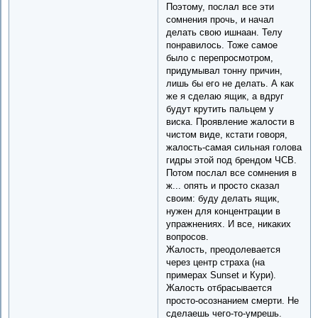
Поэтому, послал все эти
сомнения прочь, и начал
делать свою ишнаан. Телу
понравилось. Тоже самое
было с перепросмотром,
придумывал тонну причин,
лишь бы его не делать. А как
же я сделаю ящик, а вдруг
будут крутить пальцем у
виска. Проявление жалости в
чистом виде, кстати говоря,
жалость-самая сильная голова
гидры этой под брендом ЧСВ.
Потом послал все сомнения в
ж... опять и просто сказал
своим: буду делать ящик,
нужен для концентрации в
упражнениях. И все, никаких
вопросов.
Жалость, преодолевается
через центр страха (на
примерах Sunset и Кури).
Жалость отбрасывается
просто-осознанием смерти. Не
сделаешь чего-то-умрешь.