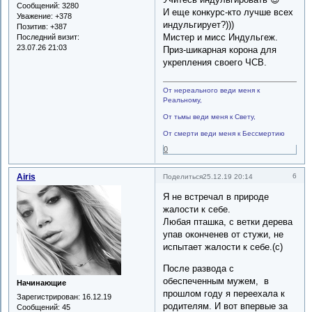
Сообщений:
3280
И еще конкурс-кто лучше всех
Уважение:
+378
индульгирует?)))
Позитив:
+387
Мистер и мисс Индульгеж.
Последний визит:
23.07.26 21:03
Приз-шикарная корона для
укрепления своего ЧСВ.
От нереального веди меня к
Реальному,
От тьмы веди меня к Свету,
От смерти веди меня к Бессмертию
0
Airis
6
Поделиться
25.12.19 20:14
Я не встречал в природе
жалости к себе.
Любая пташка, с ветки дерева
упав оконченев от стужи, не
испытает жалости к себе.(с)
После развода с
обеспеченным мужем, в
Начинающие
прошлом году я переехала к
Зарегистрирован
: 16.12.19
родителям. И вот впервые за
Сообщений:
45