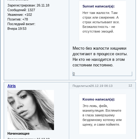
Зарегистрирован
: 26.11.18
Sunset написал(а):
Сообщений:
1327
Нет там жалости. Там
Уважение:
+102
страх или смирение. А
Позитив:
+78
страх испытывают все.
Последний визит:
Безжалостность - не
Вчера 19:53
отсутствие эмоций.
Место без жалости хищники
достигают в процессе охоты.
Ни кто не находится в этом
состоянии постоянно.
0
Airis
12
Поделиться
26.12.19 06:13
Kosmo написал(а):
Это ложь, фейк,
манипуляция. Взгляните
в глаза замерзшему
бездомному котенку или
щенку, и сами поймете.
Начинающие