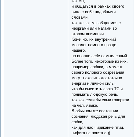
как мы,
и общаться в рамках своего
вида с себе подобными
словами,
так же как мы общаемся с
неоргами или магами во
втором внимании.
Конечно, их внутренний
монолог намного проще
нашего,
но вполне себе осмысленный.
Более того, некоторые из них,
например собаки, в момент
своего полового созревания
могут накопить достаточно
энергии и личной силы,
что бы сместить свою ТС и
понимать людскую речь,
так как если бы сами говорили
на чел. языке.
В обычном же состоянии
сознания, людская речь для
собак,
как для нас чирикание птиц,
нифига не понятна ))