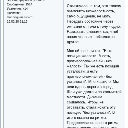
Сообщений:
1514
Столкнулась с тем, что толком
Уважение:
+14
объяснить безжалостность,
Позитив:
0
само ощущение, не могу.
Последний визит:
Передать состояние через
15.02.20 21:13
эмпатию от тела к телу - одно.
Разжевать словами так, чтоб
понял человек - абсолютно
другое.
Мне объясняли так. "Есть
позиция жалости. А есть,
противоположная ей - без
жалости. Так же есть позиция
усталости, и есть
противоположная ей - без
усталости". Мне хватило. Мы
шли вдоль дороги в город.
Шли уже долго и по холмистой
местности. Дыхание
сбивалось. Чтобы не
отставать, стала искать эту
позицию "без усталости". В
итоге вышла на ритмы.
Придерживаясь своего ритма
шага/дыхания, ощутила, что