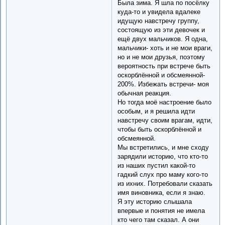
Была зима. Я шла по посёлку
куда-то и увидела вдалеке
идущую навстречу группу,
состоящую из эти девочек и
ещё двух мальчиков. Я одна,
мальчики- хоть и не мои враги,
но и не мои друзья, поэтому
вероятность при встрече быть
оскорблённой и обсмеянной-
200%. Избежать встречи- моя
обычная реакция.
Но тогда моё настроение было
особым, и я решила идти
навстречу своим врагам, идти,
чтобы быть оскорблённой и
обсмеянной.
Мы встретились, и мне сходу
зарядили историю, что кто-то
из наших пустил какой-то
гадкий слух про маму кого-то
из ихних. Потребовали сказать
имя виновника, если я знаю.
Я эту историю слышала
впервые и понятия не имела
кто чего там сказал. А они