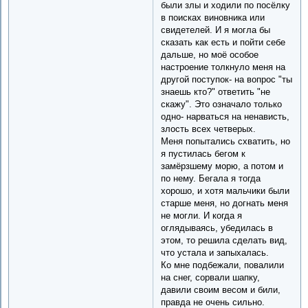
были злы и ходили по посёлку
в поисках виновника или
свидетелей. И я могла бы
сказать как есть и пойти себе
дальше, но моё особое
настроение толкнуло меня на
другой поступок- на вопрос "ты
знаешь кто?" ответить "не
скажу". Это означало только
одно- нарваться на ненависть,
злость всех четверых.
Меня попытались схватить, но
я пустилась бегом к
замёрзшему морю, а потом и
по нему. Бегала я тогда
хорошо, и хотя мальчики были
старше меня, но догнать меня
не могли. И когда я
оглядываясь, убедилась в
этом, то решила сделать вид,
что устала и запыхалась.
Ко мне подбежали, повалили
на снег, сорвали шапку,
давили своим весом и били,
правда не очень сильно.