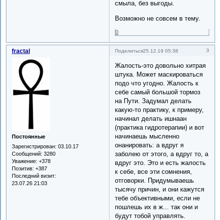
смыла, без выгоды.
Возможно не совсем в тему.
0
fractal
3
Поделиться
25.12.19 05:38
Жалость-это довольно хитрая
штука. Может маскироваться
подо что угодно. Жалость к
себе самый большой тормоз
на Пути. Задумал делать
какую-то практику, к примеру,
начинал делать ишнаан
(практика гидротерапии) и вот
начинаешь мысленно
Постоянные
онанировать: а вдруг я
Зарегистрирован
: 03.10.17
заболею от этого, а вдруг то, а
Сообщений:
3280
Уважение:
+378
вдруг это. Это и есть жалость
Позитив:
+387
к себе, все эти сомнения,
Последний визит:
отговорки. Придумываешь
23.07.26 21:03
тысячу причин, и они кажутся
тебе объективными, если не
пошлешь их в ж... так они и
будут тобой управлять.