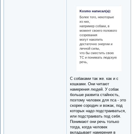
Kosmo написал(а):
Более того, некоторые
из них,
например собаки, в
момент своего полового
созревания
могут накопить
достаточно энергии и
личной силы,
что бы сместить свою
ТС и понимать людскую
речь,
С собаками так же. как и с
кошками. Они читают
намерения людей. У собак
больше развита стайность,
поэтому человек для пса - это
скорее сородич и вожак, под
которых надо подстраиваться,
или подстраивать под себя.
Понимают они речь только
тогда, когда человек
вкладывает намерения в