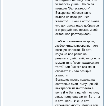
усталость ушла. Это была
позиция "без усталости".
Вскоре за ней осознанно
вышла на позицию "без
жалости". В ней я остро знала,
что до города надо добраться
в определённое время, и всё
остальное растворилось.
Любое отклонение от цели,
любое индульгирование - это
позиция жалости. То есть,
когда не всё равно на
результат действий, когда есть
мысли типа "меня раздражает
то-то" или "как же без меня
справятся" - это позиция
жалости.
Безжалостность похожа на
состояние пули, выпущенной
выстрелом из пистолета в
цель (Не была пулей, поэтому
лишь предполагаю-))). Есть ты
и есть цель. И ещё есть
стремительность. Дело в том,