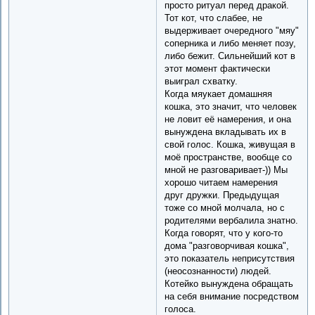
просто ритуал перед дракой.
Тот кот, что слабее, не
выдерживает очередного "мяу"
соперника и либо меняет позу,
либо бежит. Сильнейший кот в
этот момент фактически
выиграл схватку.
Когда мяукает домашняя
кошка, это значит, что человек
не ловит её намерения, и она
вынуждена вкладывать их в
свой голос. Кошка, живущая в
моё пространстве, вообще со
мной не разговаривает-)) Мы
хорошо читаем намерения
друг дружки. Предыдущая
тоже со мной молчала, но с
родителями вербалила знатно.
Когда говорят, что у кого-то
дома "разговорчивая кошка",
это показатель неприсутствия
(неосознанности) людей.
Котейко вынуждена обращать
на себя внимание посредством
голоса.