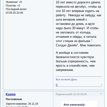
Уважение:
+9
10 лет вместо дорогого джипа
Позитив:
+2
пересела на автобус, чтобы за
Последний визит:
эти 10 лет впервые ездить на
03.09.25 20:49
работу. Никогда не забуду, как
шла вечером зимой с
остановки до дома, а идти
надо было 30 минут. И чтобы
не заплакать от холода,
отчаяния и обиды, я читала
этот стишок из фильма "
Солдат Джейн". Мне помогало.
А вообще в состоянии
безжалостности чувствую
больше отрешенность, чем
ярость и спокойствие, чем
напряжение.
Все на волю Духа.
0
Kosmo
7
Поделиться
25.12.19 20:30
Постоянные
Зарегистрирован
: 26.11.18
Airis написал(а):