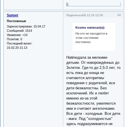
0
Sunset
14
Поделиться
26.12.19 12:29
Постоянные
Зарегистрирован
: 15.04.17
Kosmo написал(а):
Сообщений:
1514
Ни кто не находится в
Уважение:
+14
этом состоянии
Позитив:
0
постоянно.
Последний визит:
15.02.20 21:13
Наблюдала за мелкими
детьми. От новорождённых до
3хлеток. Где-то до 2,5-3 лет, то
есть пока до конца не
считаются алгоритмы
поведения с родителей, все
дети безжалостны. Без
исключений. Их и любят
именно из-за этой
безжалостности, умиляются
ими и считают ангелочками.
Все дети - холодные. Все дети
- маги. Под "холодностью"
здесь подразумевается не