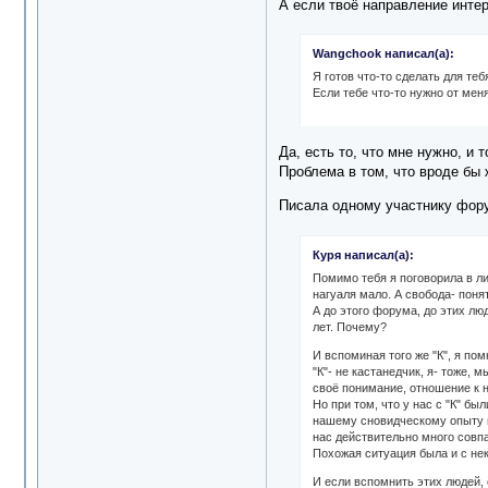
А если твоё направление инте
Wangchook написал(а):
Я готов что-то сделать для тебя
Если тебе что-то нужно от меня
Да, есть то, что мне нужно, и
Проблема в том, что вроде бы 
Писала одному участнику фор
Куря написал(а):
Помимо тебя я поговорила в л
нагуаля мало. А свобода- поня
А до этого форума, до этих лю
лет. Почему?
И вспоминая того же "К", я по
"К"- не кастанедчик, я- тоже,
своё понимание, отношение к 
Но при том, что у нас с "К" б
нашему сновидческому опыту и
нас действительно много совпа
Похожая ситуация была и с не
И если вспомнить этих людей, 