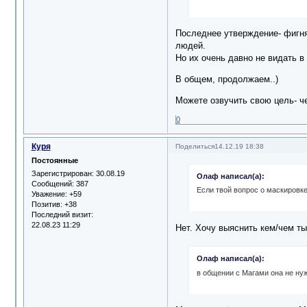
Последнее утверждение- фигня.
людей.
Но их очень давно не видать в
В общем, продолжаем..)
Можете озвучить свою цель- ч
0
Куря
Поделиться
14.12.19 18:38
Постоянные
Зарегистрирован
: 30.08.19
Олаф написал(а):
Сообщений:
387
Если твой вопрос о маскировк
Уважение:
+59
Позитив:
+38
Последний визит:
22.08.23 11:29
Нет. Хочу выяснить кем/чем т
Олаф написал(а):
в общении с Магами она не ну