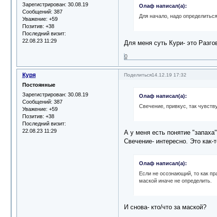
Зарегистрирован
: 30.08.19
Олаф написал(а):
Сообщений:
387
Для начало, надо определиться
Уважение:
+59
Позитив:
+38
Последний визит:
22.08.23 11:29
Для меня суть Кури- это Разго
0
Куря
Поделиться
14.12.19 17:32
Постоянные
Зарегистрирован
: 30.08.19
Олаф написал(а):
Сообщений:
387
Свечение, привкус, так чувств
Уважение:
+59
Позитив:
+38
Последний визит:
22.08.23 11:29
А у меня есть понятие "запаха"
Свечение- интересно. Это как-
Олаф написал(а):
Если не осознающий, то как пр
маской иначе не определить.
И снова- кто/что за маской?