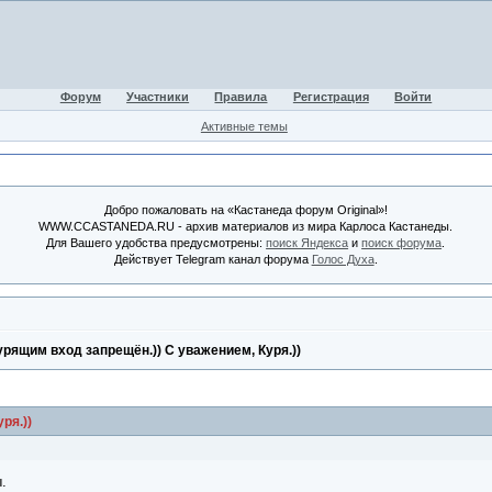
Форум
Участники
Правила
Регистрация
Войти
Активные темы
Добро пожаловать на «Кастанеда форум Original»!
WWW.CCASTANEDA.RU - архив материалов из мира Карлоса Кастанеды.
Для Вашего удобства предусмотрены:
поиск Яндекса
и
поиск форума
.
Действует Telegram канал форума
Голос Духа
.
урящим вход запрещён.)) С уважением, Куря.))
ря.))
.