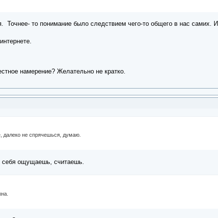
 Точнее- то понимание было следствием чего-то общего в нас самих. И е
 интернете.
естное намерение? Желательно не кратко.
е, далеко не спрячешься, думаю.
ы себя ощущаешь, считаешь.
жна.