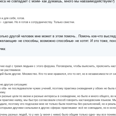
реса не совпадает с моим- как думаешь, много мы навзаимодействуем?)
 и для себя, готов.
 - сделаю. Но я готов к сотрудничеству. Только свистни.
 только другой человек мне может в этом помочь.. Помочь кое-что высле
желающие- не способны, возможно способные- не хотят. И это тоже, похо
ума:
ичке ещё с тремя людьми с этого форума. Поговорила, чтобы выяснить, прояснить нас
тие растяжимое.
дей были другие. Множество. Кто-то мне нравился, кто-то нет, но в независимости от
мню другую ситуацию:
 мы оба- не последователи чужих учений, поэтому практика сновидения у обоих не была
нему.
ыли разные цели по жизни и разные интересы в сновидении, но было и много общего, во
 практике наяву, мы быстро согласовали способ говорить кастанедовским языком. Мы
дало, поэтому его подсказки мне не только были понятны без разъяснений, но и реаль
которыми другими сильными в других сферах практиками- всё не совпадало, но в осн
очень разных людей, то у них (у меня с ними) было общим только одно- мы все понимал