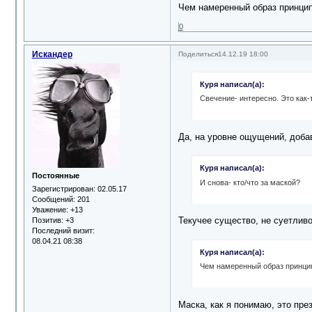
Чем намеренный образ принцип
0
Искандер
Поделиться
14.12.19 18:00
Куря написал(а):
Свечение- интересно. Это как-
Да, на уровне ощущений, добав
Куря написал(а):
Постоянные
И снова- кто/что за маской?
Зарегистрирован
: 02.05.17
Сообщений:
201
Уважение:
+13
Текучее существо, не суетливо
Позитив:
+3
Последний визит:
08.04.21 08:38
Куря написал(а):
Чем намеренный образ принци
Маска, как я понимаю, это пре