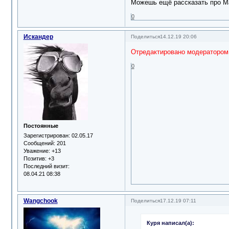
Можешь ещё рассказать про М
0
Искандер
Поделиться
14.12.19 20:06
Отредактировано модератором
0
Постоянные
Зарегистрирован
: 02.05.17
Сообщений:
201
Уважение:
+13
Позитив:
+3
Последний визит:
08.04.21 08:38
Wangchook
Поделиться
17.12.19 07:11
Куря написал(а):