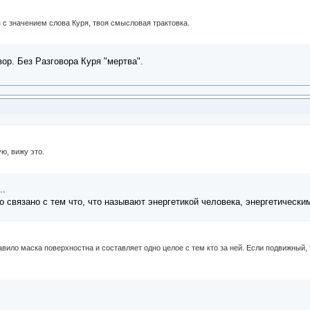
 с значением слова Куря, твоя смысловая трактовка.
вор. Без Разговора Куря "мертва".
ую, вижу это.
..
то связано с тем что, что называют энергетикой человека, энергетически
авило маска поверхностна и составляет одно целое с тем кто за ней. Если подвижный, 