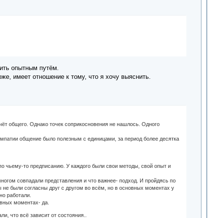
дить опытным путём.
же, имеет отношение к тому, что я хочу выяснить.
чёт общего. Однако точек соприкосновения не нашлось. Одного
 симпатии общение было полезным с единицами, за период более десятка
 по чьему-то предписанию. У каждого были свои методы, свой опыт и
 многом совпадали представления и что важнее- подход. И пройдясь по
 не были согласны друг с другом во всём, но в основных моментах у
но работали.
овных моментах- да.
и, что всё зависит от состояния..