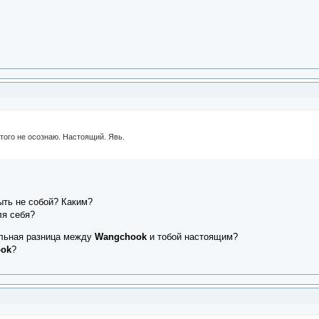
этого не осознаю. Настоящий. Явь.
ть не собой? Каким?
ля себя?
альная разница между
Wangchook
и тобой настоящим?
ok
?