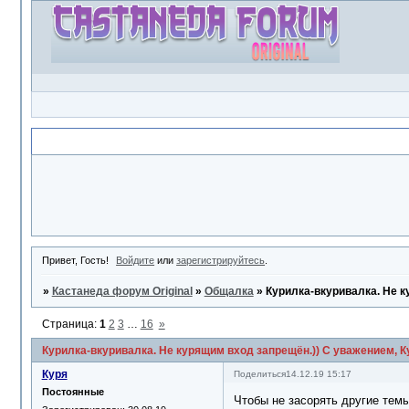
Объявление
Привет, Гость!
Войдите
или
зарегистрируйтесь
.
»
Кастанеда форум Original
»
Общалка
»
Курилка-вкуривалка. Не к
Страница:
1
2
3
…
16
»
Курилка-вкуривалка. Не курящим вход запрещён.)) С уважением, Ку
Куря
Поделиться
14.12.19 15:17
Постоянные
Чтобы не засорять другие темы