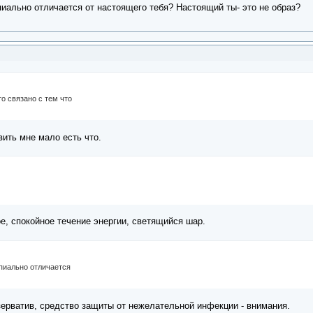
иально отличается от настоящего тебя? Настоящий ты- это не образ?
то связано с тем что
ить мне мало есть что.
е, спокойное течение энергии, светящийся шар.
пиально отличается
зерватив, средство защиты от нежелательной инфекции - внимания.