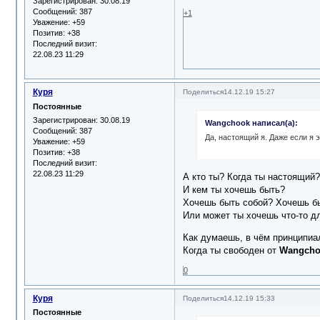
Зарегистрирован
: 30.08.19
Сообщений:
387
+1
Уважение:
+59
Позитив:
+38
Последний визит:
22.08.23 11:29
Куря
Поделиться
14.12.19 15:27
Постоянные
Зарегистрирован
: 30.08.19
Wangchook написал(а):
Сообщений:
387
Да, настоящий я. Даже если я 
Уважение:
+59
Позитив:
+38
Последний визит:
22.08.23 11:29
А кто ты? Когда ты настоящий?
И кем ты хочешь быть?
Хочешь быть собой? Хочешь бы
Или может ты хочешь что-то д
Как думаешь, в чём принципи
Когда ты свободен от
Wangcho
0
Куря
Поделиться
14.12.19 15:33
Постоянные