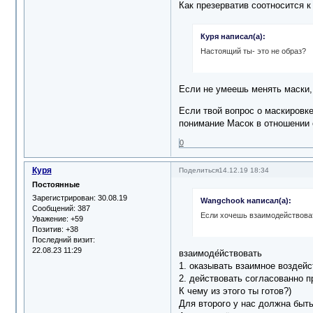
Как презерватив соотносится к
Куря написал(а):
Настоящий ты- это не образ?
Если не умеешь менять маски, 
Если твой вопрос о маскировк
понимание Масок в отношении
0
Куря
Поделиться
14.12.19 18:34
Постоянные
Зарегистрирован
: 30.08.19
Wangchook написал(а):
Сообщений:
387
Если хочешь взаимодействоват
Уважение:
+59
Позитив:
+38
Последний визит:
22.08.23 11:29
взаимоде́йствовать
1. оказывать взаимное воздейс
2. действовать согласованно п
К чему из этого ты готов?)
Для второго у нас должна быть