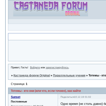
Объявление
Привет, Гость!
Войдите
или
зарегистрируйтесь
.
»
Кастанеда форум Original
»
Параллельные учения
»
Тотемы - кто
Страница:
1
Тотемы - кто они (или что, если точнее), как найти
Sunset
Поделиться
10.12.19 01:02
Постоянные
Одно время (не столь давно) б