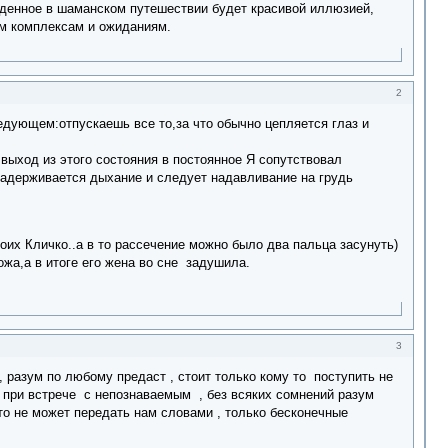
виденное в шаманском путешествии будет красивой иллюзией,
ым комплексам и ожиданиям.
2
едующем:отпускаешь все то,за что обычно цепляется глаз и
 выход из этого состояния в постоянное Я сопутствовал
задерживается дыхание и следует надавливание на грудь
их Кличко..а в то рассечение можно было два пальца засунуть)
жа,а в итоге его жена во сне задушила.
3
 разум по любому предаст , стоит только кому то поступить не
т при встрече с непознаваемым , без всяких сомнений разум
кто не может передать нам словами , только бесконечные