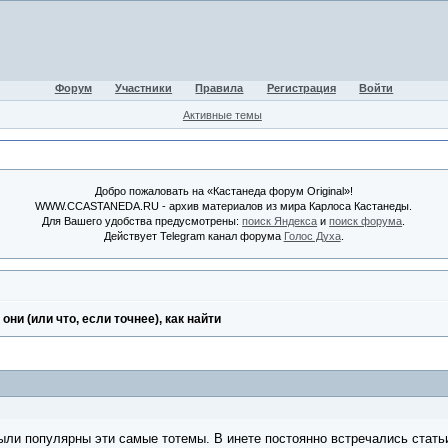
Форум
Участники
Правила
Регистрация
Войти
Активные темы
Добро пожаловать на «Кастанеда форум Original»!
WWW.CCASTANEDA.RU - архив материалов из мира Карлоса Кастанеды.
Для Вашего удобства предусмотрены:
поиск Яндекса
и
поиск форума
.
Действует Telegram канал форума
Голос Духа
.
 они (или что, если точнее), как найти
ыли популярны эти самые тотемы. В инете постоянно встречались статьи 