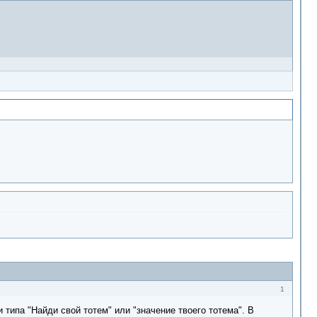
1
типа "Найди свой тотем" или "значение твоего тотема". В