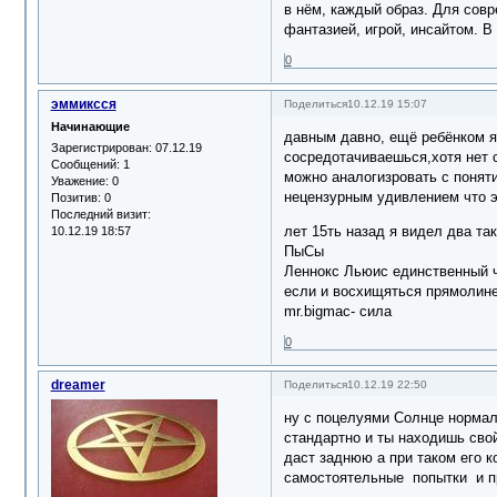
в нём, каждый образ. Для сов
фантазией, игрой, инсайтом. 
0
эммиксся
Поделиться
10.12.19 15:07
Начинающие
давным давно, ещё ребёнком я
Зарегистрирован
: 07.12.19
сосредотачиваешься,хотя нет 
Сообщений:
1
можно аналогизровать с поняти
Уважение:
0
нецензурным удивлением что э
Позитив:
0
Последний визит:
лет 15ть назад я видел два та
10.12.19 18:57
ПыСы
Леннокс Льюис единственный ч
если и восхищяться прямолиней
mr.bigmac- сила
0
dreamer
Поделиться
10.12.19 22:50
ну с поцелуями Солнце норма
стандартно и ты находишь свой
даст заднюю а при таком его к
самостоятельные попытки и п