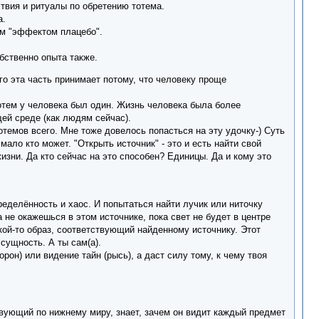
твия и ритуалы по обретению тотема.
а.
им "эффектом плацебо".
обственно опыта также.
го эта часть принимает потому, что человеку проще
тотем у человека был один. Жизнь человека была более
ей среде (как людям сейчас).
темов всего. Мне тоже довелось попасться на эту удочку-) Суть
мало кто может. "Открыть источник" - это и есть найти свой
зни. Да кто сейчас на это способен? Единицы. Да и кому это
ределённость и хаос. И попытаться найти лучик или ниточку
а не окажешься в этом источнике, пока свет не будет в центре
кой-то образ, соответствующий найденному источнику. Этот
 сущность. А ты сам(а).
орон) или видение тайн (рысь), а даст силу тому, к чему твоя
твующий по нижнему миру, знает, зачем он видит каждый предмет