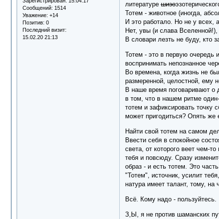
Зарегистрирован
: 15.04.17
литературе
шизо
эзотерическог
Сообщений:
1514
Тотем - животное (иногда, абс
Уважение:
+14
И это работало. Но не у всех,
Позитив:
0
Последний визит:
Нет, увы (и слава Вселенной!), 
15.02.20 21:13
В словари лезть не буду, кто 
Тотем - это в первую очередь 
воспринимать непознанное чер
Во времена, когда жизнь не бы
размеренной, целостной, ему 
В наше время поговаривают о д
в том, что в нашем ритме один-
тотем и зафиксировать точку с
может пригодиться? Опять же 
Найти свой тотем на самом дел
Ввести себя в спокойное состо
света, от которого веет чем-то
тебя и повсюду. Сразу изменит
образ - и есть тотем. Это част
"Тотем", источник, усилит тебя
натура имеет талант, тому, на 
Всё. Кому надо - пользуйтесь.
З,Ы, я не против шаманских пу