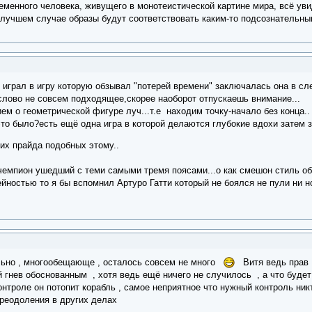
ременного человека, живущего в монотеистической картине мира, всё у
В лучшем случае образы будут соответствовать каким-то подсознательн
 играл в игру которую обзывал "потерей времени" заключалась она в сл
слово не совсем подходящее,скорее наоборот отпускаешь внимание...
ем о геометрической фигуре луч...т.е находим точку-начало без конца..
то было?есть ещё одна игра в которой делаются глубокие вдохи затем 
ких прайда подобных этому..
емпион ушедший с теми самыми тремя поясами...о как смешон стиль обо
ностью то я бы вспомнил Артуро Гатти который не боялся не пули ни но
льно , многообещающе , осталось совсем не много
Витя ведь прав ,
 гнев обоснованным , хотя ведь ещё ничего не случилось , а что буде
онтроле он потопит корабль , самое неприятное что нужный контроль ни
реодоления в других делах