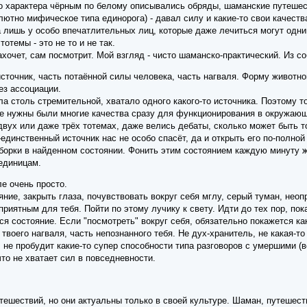
о характера чёрным по белому описывались обряды, шаманские путешес
олютно мифическое типа единорога) - давал силу и какие-то свои качеств
 а лишь у особо впечатлительных лиц, которые даже лечиться могут одн
тотемы - это не то и не так.
захочет, сам посмотрит. Мой взгляд - чисто шаманско-практический. Из с
источник, часть потаённой силы человека, часть нагваля. Форму животно
ез ассоциации.
ла столь стремительной, хватало одного какого-то источника. Поэтому 
не нужны были многие качества сразу для функционирования в окружающ
вух или даже трёх тотемах, даже велись дебаты, сколько может быть то
единственный источник нас не особо спасёт, да и открыть его по-полной 
борки в найденном состоянии. Фонить этим состоянием каждую минуту жи
единицам.
е очень просто.
яние, закрыть глаза, почувствовать вокруг себя мглу, серый туман, неоп
 приятным для тебя. Пойти по этому лучику к свету. Идти до тех пор, пок
ся состояние. Если "посмотреть" вокруг себя, обязательно покажется ка
ь твоего нагваля, часть непознанного тебя. Не дух-хранитель, не какая-то
, не пробудит какие-то супер способности типа разговоров с умершими (в
что не хватает сил в повседневности.
тешествий, но они актуальны только в своей культуре. Шаман, путешес