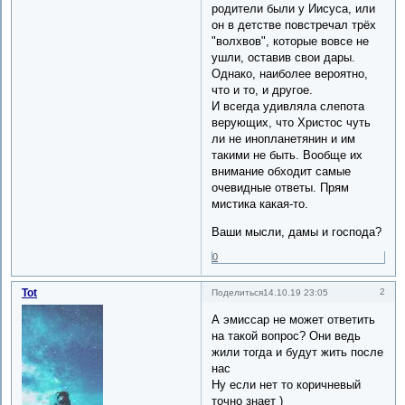
родители были у Иисуса, или
он в детстве повстречал трёх
"волхвов", которые вовсе не
ушли, оставив свои дары.
Однако, наиболее вероятно,
что и то, и другое.
И всегда удивляла слепота
верующих, что Христос чуть
ли не инопланетянин и им
такими не быть. Вообще их
внимание обходит самые
очевидные ответы. Прям
мистика какая-то.
Ваши мысли, дамы и господа?
0
Tot
2
Поделиться
14.10.19 23:05
А эмиссар не может ответить
на такой вопрос? Они ведь
жили тогда и будут жить после
нас
Ну если нет то коричневый
точно знает )