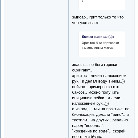
)
эмисар.. грит только то что
чел уже знает..
Sunset написал(а):
Христос был чертовски
талантливым магом.
знаешь.. не боги горшки
обжигают..
христос.. лечил наложением
рук.. и делал воду вином..))
сейчас.. примерно за сто
баксов.. можно получить
инициацию рейки.. и лечи..
наложением рук..)))
а из воды.. мы на практике..по
биолокации. делали "вино".. и
тестили.. на других.. реально
народ "веселел"..
"хождение по воде".. скорей
всего..миф\утка..