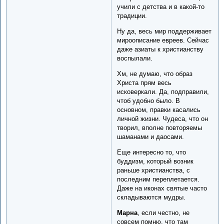
учили с детства и в какой-то
традиции.
Ну да, весь мир поддерживает
мироописание евреев. Сейчас
даже азиаты к христианству
воспылали.
Хм, не думаю, что образ
Христа прям весь
исковеркали. Да, подправили,
чтоб удобно было. В
основном, правки касались
личной жизни. Чудеса, что он
творил, вполне повторяемы
шаманами и даосами.
Еще интересно то, что
буддизм, который возник
раньше христианства, с
последним переплетается.
Даже на иконах святые часто
складываются мудры.
Марна
, если честно, не
совсем помню, что там