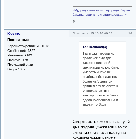
«Мудрец в нем видит мудреца, баран
барана, овцу в нем видела овца…»
0
Kosmo
14
Поделиться
15.10.19 09:32
Постоянные
Зарегистрирован
: 26.11.18
Tot написал(а):
Сообщений:
1327
Так может любой но
Уважение:
+102
вроде как ему для
Позитив:
+78
завершения всей
Последний визит:
махинации нужно было
Вчера 19:53
умереть иначе не
сработал бы план тем
более на 3 день он
пришел в теле света к
ученикам из этого
выходит что все было
сделано специально и
знали что будет
Смерть есть смерть, нас тут 3
дня подряд убеждали что со
смертью физ тела наступает
окончательный капут ))