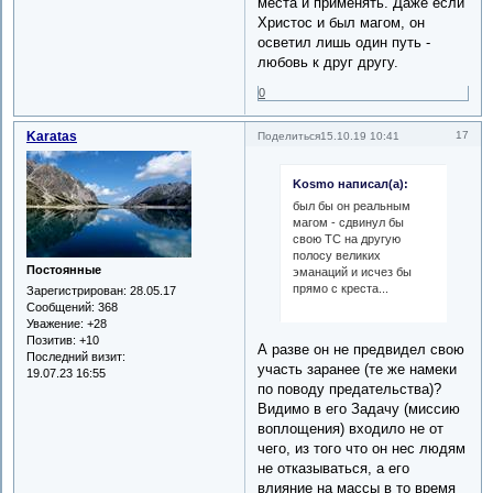
места и применять. Даже если
Христос и был магом, он
осветил лишь один путь -
любовь к друг другу.
0
Karatas
17
Поделиться
15.10.19 10:41
Kosmo написал(а):
был бы он реальным
магом - сдвинул бы
свою ТС на другую
полосу великих
Постоянные
эманаций и исчез бы
прямо с креста...
Зарегистрирован
: 28.05.17
Сообщений:
368
Уважение:
+28
Позитив:
+10
А разве он не предвидел свою
Последний визит:
участь заранее (те же намеки
19.07.23 16:55
по поводу предательства)?
Видимо в его Задачу (миссию
воплощения) входило не от
чего, из того что он нес людям
не отказываться, а его
влияние на массы в то время