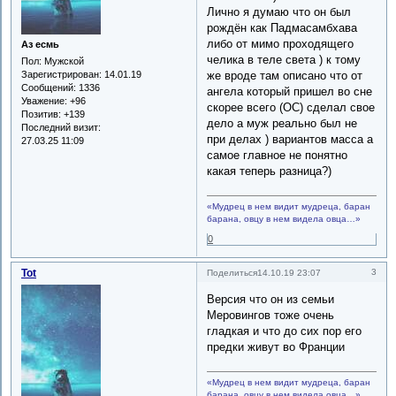
Лично я думаю что он был
рождён как Падмасамбхава
либо от мимо проходящего
Аз есмь
челика в теле света ) к тому
Пол:
Мужской
же вроде там описано что от
Зарегистрирован
: 14.01.19
Сообщений:
1336
ангела который пришел во сне
Уважение:
+96
скорее всего (ОС) сделал свое
Позитив:
+139
дело а муж реально был не
Последний визит:
при делах ) вариантов масса а
27.03.25 11:09
самое главное не понятно
какая теперь разница?)
«Мудрец в нем видит мудреца, баран
барана, овцу в нем видела овца…»
0
Tot
3
Поделиться
14.10.19 23:07
Версия что он из семьи
Меровингов тоже очень
гладкая и что до сих пор его
предки живут во Франции
«Мудрец в нем видит мудреца, баран
барана, овцу в нем видела овца…»