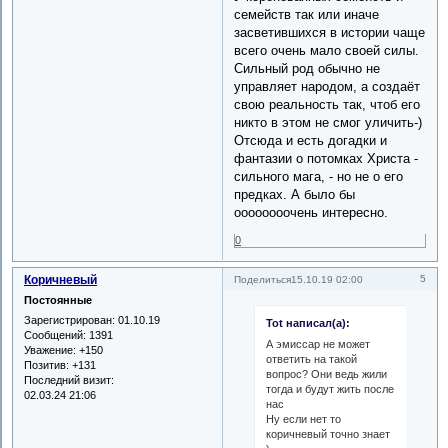
семейств так или иначе
засветившихся в истории чаще
всего очень мало своей силы.
Сильный род обычно не
управляет народом, а создаёт
свою реальность так, чтоб его
никто в этом не смог уличить-)
Отсюда и есть догадки и
фантазии о потомках Христа -
сильного мага, - но не о его
предках. А было бы
оооооооочень интересно.
0
Коричневый
5
Поделиться
15.10.19 02:00
Постоянные
Зарегистрирован
: 01.10.19
Tot написал(а):
Сообщений:
1391
А эмиссар не может
Уважение:
+150
ответить на такой
Позитив:
+131
вопрос? Они ведь жили
Последний визит:
тогда и будут жить после
02.03.24 21:06
нас
Ну если нет то
коричневый точно знает