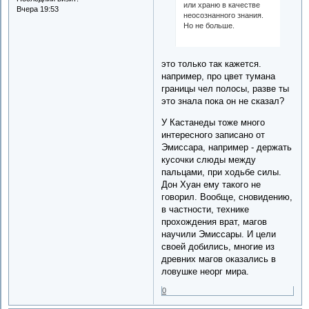
или храню в качестве
Вчера 19:53
неосознанного знания.
Но не больше.
это только так кажется.
например, про цвет тумана
границы чел полосы, разве ты
это знала пока он не сказал?
У Кастанеды тоже много
интересного записано от
Эмиссара, например - держать
кусочки слюды между
пальцами, при ходьбе силы.
Дон Хуан ему такого не
говорил. Вообще, сновидению,
в частности, технике
прохождения врат, магов
научили Эмиссары. И цели
своей добились, многие из
древних магов оказались в
ловушке неорг мира.
0