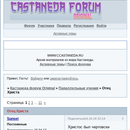
Форум
Участники
Правила
Регистрация
Войти
Активные темы
Объявление
WWW.CCASTANEDA.RU
Архив материалов из мира Кастанеды.
Активные темы
|
Поиск форума
Привет, Гость!
Войдите
или
зарегистрируйтесь
.
»
Кастанеда форум Original
»
Параллельные учения
»
Отец
Христа
Страница:
1
2
3
…
11
»
Отец Христа
Sunset
1
Поделиться
14.10.19 22:14
Постоянные
Христос был чертовски
Зарегистрирован
: 15.04.17