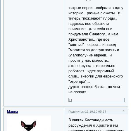
хитрые евреи.. собрали в одну
историю.. разные сюжеты.. и
типерь "пожинают" плоды..
надеюсь все обратили
внимание.. для себя они
придумали Синагогу.. а нам
Христианство.. где все
"святые" - евреи... и народ
"молится за долгую жизнь и
благополучие евреев.. и
просит у них милости..
это не шутка..это реально
работает.. идет огромный
слив.. энергии для еврейского
"эгрегора"...
дурют нашего брата.. по чем
не поподя..
+1
Марна
6
Поделиться
15.10.19 05:24
В книгах Кастанеды есть
рассуждения о Христе и им
видящим наверное виднее кем