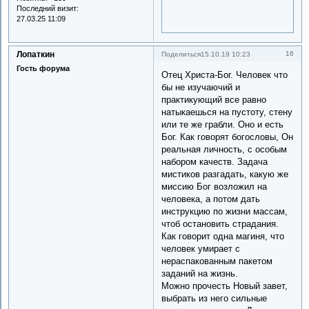
Последний визит:
27.03.25 11:09
Лопаткин
16
Поделиться
15.10.19 10:23
Гость форума
Отец Христа-Бог. Человек что
бы не изучаючий и
практикующий все равно
натыкаешься на пустоту, стену
или те же грабли. Оно и есть
Бог. Как говорят богословы, Он
реальная личность, с особым
набором качеств. Задача
мистиков разгадать, какую же
миссию Бог возложил на
человека, а потом дать
инструкцию по жизни массам,
чтоб остановить страдания.
Как говорит одна магиня, что
человек умирает с
нераспакованным пакетом
заданий на жизнь.
Можно прочесть Новый завет,
выбрать из него сильные