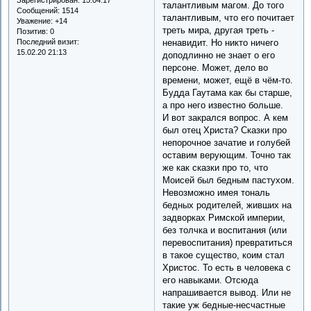
талантливым магом. До того
Сообщений:
1514
талантливым, что его почитает
Уважение:
+14
треть мира, другая треть -
Позитив:
0
Последний визит:
ненавидит. Но никто ничего
15.02.20 21:13
доподлинно не знает о его
персоне. Может, дело во
времени, может, ещё в чём-то.
Будда Гаутама как бы старше,
а про него известно больше.
И вот закрался вопрос. А кем
был отец Христа? Сказки про
непорочное зачатие и голубей
оставим верующим. Точно так
же как сказки про то, что
Моисей был бедным пастухом.
Невозможно имея тональ
бедных родителей, живших на
задворках Римской империи,
без толчка и воспитания (или
перевоспитания) превратиться
в такое существо, коим стал
Христос. То есть в человека с
его навыками. Отсюда
напрашивается вывод. Или не
такие уж бедные-несчастные