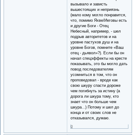
вызывало и зависть
вышестоящих и неприязнь
(мало кому могло понравится,
что, помимо Яхве/Иеговы есть
и другие Боги - Отец
Небесный, например, - шел
подрыв авторитетов и на
уровне пастухов душ и на
уровне Богов, помните «Ваш
отец - дьявол»?). Если бы он
начал спецэффекты на кресте
показывать, это бы могло дать
повод последователям
усомниться в том, что он
проповедовал - вроде как
свою шкуру спасти дороже
чем погибнуть за истину (а
дорога ли шкура тому, кто
знает что он больше чем
шкура...) Потому и шел до
конца и от своих слов не
отказывался, думаю.
0