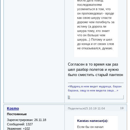
могло дать повод
последователям
усомниться в том, что
он проповедовал - вроде
как свою шкуру спасти
дороже чем погибнуть за
истину (а дорога ли
шкура тому, кто знает
что он больше чем
шкура...) Потому и шел
до конца и от своих слов
не отказывался, думаю.
Согласен в то время как раз
шел разбор полетов и нужно
было сместить старый пантеон
«Мудрец в нем видит мудреца, баран
барана, овцу в нем видела овца…»
0
Kosmo
19
Поделиться
15.10.19 11:04
Постоянные
Зарегистрирован
: 26.11.18
Karatas написал(а):
Сообщений:
1327
Если бы он начал
Уважение:
+102