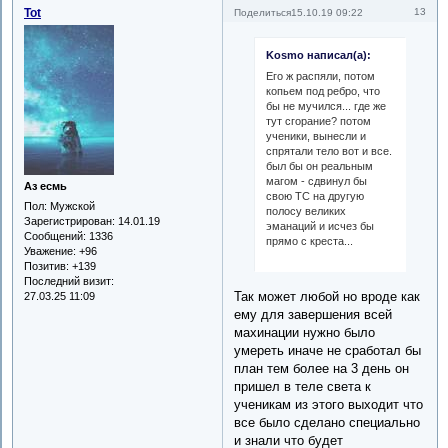
Tot
13
Поделиться
15.10.19 09:22
Kosmo написал(а):
Его ж распяли, потом
копьем под ребро, что
бы не мучился... где же
тут сгорание? потом
ученики, вынесли и
спрятали тело вот и все.
был бы он реальным
магом - сдвинул бы
Аз есмь
свою ТС на другую
Пол:
Мужской
полосу великих
Зарегистрирован
: 14.01.19
эманаций и исчез бы
Сообщений:
1336
прямо с креста...
Уважение:
+96
Позитив:
+139
Последний визит:
Так может любой но вроде как
27.03.25 11:09
ему для завершения всей
махинации нужно было
умереть иначе не сработал бы
план тем более на 3 день он
пришел в теле света к
ученикам из этого выходит что
все было сделано специально
и знали что будет