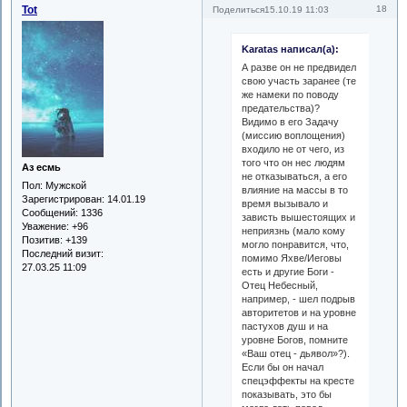
Tot
18
Поделиться
15.10.19 11:03
Karatas написал(а):
А разве он не предвидел
свою участь заранее (те
же намеки по поводу
предательства)?
Видимо в его Задачу
(миссию воплощения)
входило не от чего, из
того что он нес людям
Аз есмь
не отказываться, а его
Пол:
Мужской
влияние на массы в то
Зарегистрирован
: 14.01.19
время вызывало и
Сообщений:
1336
зависть вышестоящих и
Уважение:
+96
неприязнь (мало кому
Позитив:
+139
могло понравится, что,
Последний визит:
помимо Яхве/Иеговы
27.03.25 11:09
есть и другие Боги -
Отец Небесный,
например, - шел подрыв
авторитетов и на уровне
пастухов душ и на
уровне Богов, помните
«Ваш отец - дьявол»?).
Если бы он начал
спецэффекты на кресте
показывать, это бы