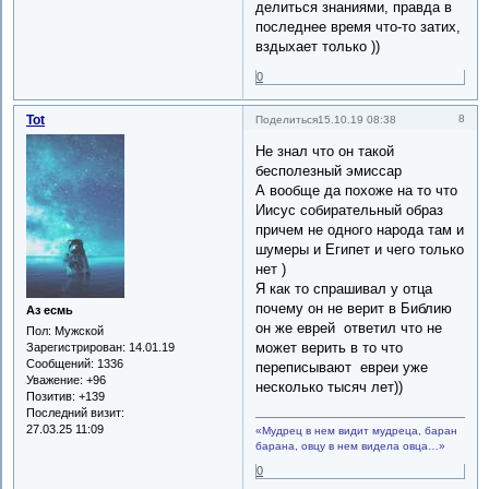
делиться знаниями, правда в
последнее время что-то затих,
вздыхает только ))
0
Tot
8
Поделиться
15.10.19 08:38
Не знал что он такой
бесполезный эмиссар
А вообще да похоже на то что
Иисус собирательный образ
причем не одного народа там и
шумеры и Египет и чего только
нет )
Я как то спрашивал у отца
почему он не верит в Библию
Аз есмь
он же еврей ответил что не
Пол:
Мужской
может верить в то что
Зарегистрирован
: 14.01.19
Сообщений:
1336
переписывают евреи уже
Уважение:
+96
несколько тысяч лет))
Позитив:
+139
Последний визит:
27.03.25 11:09
«Мудрец в нем видит мудреца, баран
барана, овцу в нем видела овца…»
0