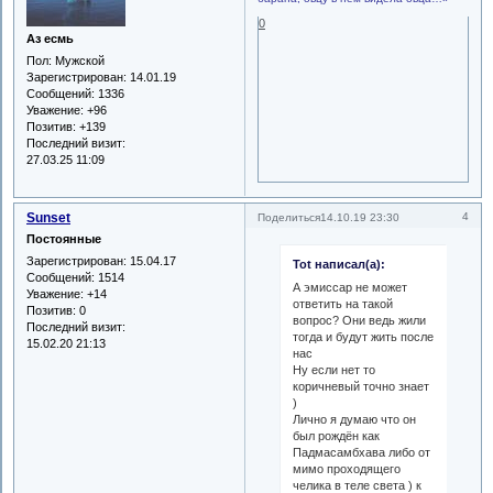
0
Аз есмь
Пол:
Мужской
Зарегистрирован
: 14.01.19
Сообщений:
1336
Уважение:
+96
Позитив:
+139
Последний визит:
27.03.25 11:09
Sunset
4
Поделиться
14.10.19 23:30
Постоянные
Зарегистрирован
: 15.04.17
Tot написал(а):
Сообщений:
1514
А эмиссар не может
Уважение:
+14
ответить на такой
Позитив:
0
вопрос? Они ведь жили
Последний визит:
тогда и будут жить после
15.02.20 21:13
нас
Ну если нет то
коричневый точно знает
)
Лично я думаю что он
был рождён как
Падмасамбхава либо от
мимо проходящего
челика в теле света ) к