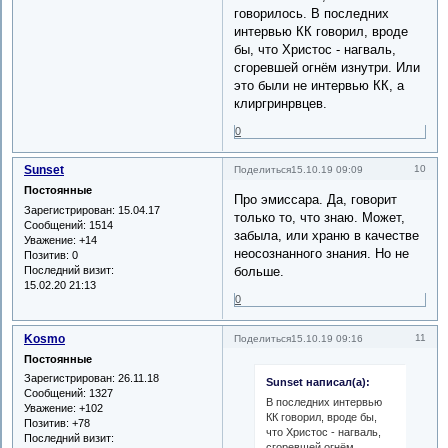
говорилось. В последних
интервью КК говорил, вроде
бы, что Христос - нагваль,
сгоревшей огнём изнутри. Или
это были не интервью КК, а
клиргринрвцев.
0
Sunset
10
Поделиться
15.10.19 09:09
Постоянные
Про эмиссара. Да, говорит
Зарегистрирован
: 15.04.17
только то, что знаю. Может,
Сообщений:
1514
забыла, или храню в качестве
Уважение:
+14
неосознанного знания. Но не
Позитив:
0
Последний визит:
больше.
15.02.20 21:13
0
Kosmo
11
Поделиться
15.10.19 09:16
Постоянные
Зарегистрирован
: 26.11.18
Sunset написал(а):
Сообщений:
1327
В последних интервью
Уважение:
+102
КК говорил, вроде бы,
Позитив:
+78
что Христос - нагваль,
Последний визит:
сгоревшей огнём