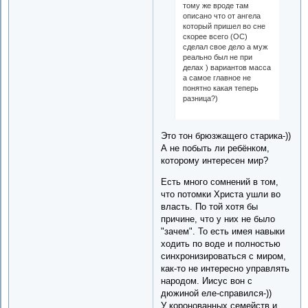
тому же вроде там
описано что от ангела
который пришел во сне
скорее всего (ОС)
сделал свое дело а муж
реально был не при
делах ) вариантов масса
а самое главное не
понятно какая теперь
разница?)
Это тон брюзжащего старика-))
А не побыть ли ребёнком,
которому интересен мир?
Есть много сомнений в том,
что потомки Христа ушли во
власть. По той хотя бы
причине, что у них не было
"зачем". То есть имея навыки
ходить по воде и полностью
синхронизироваться с миром,
как-то не интересно управлять
народом. Иисус вон с
дюжиной еле-справился-))
У коронованных семейств и