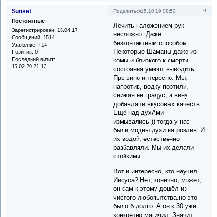
Sunset
9
Поделиться
15.10.19 08:50
Постоянные
Лечить наложением рук
Зарегистрирован
: 15.04.17
несложно. Даже
Сообщений:
1514
безконтактным способом.
Уважение:
+14
Некоторые Шаманы даже из
Позитив:
0
Последний визит:
комы и близкого к смерти
15.02.20 21:13
состояния умеют выводить.
Про вино интересно. Мы,
напротив, водку портили,
снижая её градус, а вину
добавляли вкусовых качеств.
Ещё над духАми
измывались-)) тогда у нас
были модны духи на розлив. И
их водой, естественно
разбавляли. Мы их делали
стойкими.
Вот и интересно, кто научил
Иисуса? Нет, конечно, может,
он сам к этому дошёл из
чистого любопытства.но это
было б долго. А он к 30 уже
конкретно магичил. Значит,