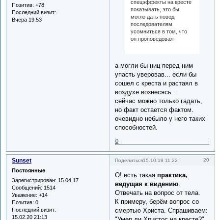
спецэффекты на кресте
Позитив:
+78
показывать, это бы
Последний визит:
могло дать повод
Вчера 19:53
последователям
усомниться в том, что
он проповедовал
а могли бы ниц перед ним
упасть уверовав... если бы
сошел с креста и растаял в
воздухе вознесясь...
сейчас можно только гадать,
но факт остается фактом.
очевидно небыло у него таких
способностей.
0
Sunset
20
Поделиться
15.10.19 11:22
Постоянные
О! есть такая
практика,
Зарегистрирован
: 15.04.17
ведущая к видению
.
Сообщений:
1514
Отвечать на вопрос от тела.
Уважение:
+14
К примеру, берём вопрос со
Позитив:
0
Последний визит:
смертью Христа. Спрашиваем:
15.02.20 21:13
"Умер ли Христос на кресте?"