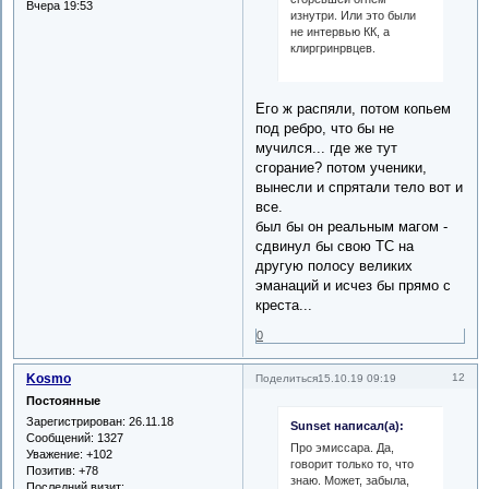
Вчера 19:53
изнутри. Или это были
не интервью КК, а
клиргринрвцев.
Его ж распяли, потом копьем
под ребро, что бы не
мучился... где же тут
сгорание? потом ученики,
вынесли и спрятали тело вот и
все.
был бы он реальным магом -
сдвинул бы свою ТС на
другую полосу великих
эманаций и исчез бы прямо с
креста...
0
Kosmo
12
Поделиться
15.10.19 09:19
Постоянные
Зарегистрирован
: 26.11.18
Sunset написал(а):
Сообщений:
1327
Про эмиссара. Да,
Уважение:
+102
говорит только то, что
Позитив:
+78
знаю. Может, забыла,
Последний визит: