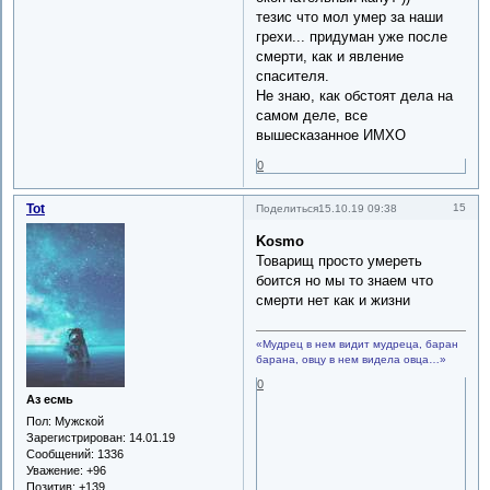
тезис что мол умер за наши
грехи... придуман уже после
смерти, как и явление
спасителя.
Не знаю, как обстоят дела на
самом деле, все
вышесказанное ИМХО
0
Tot
15
Поделиться
15.10.19 09:38
Kosmo
Товарищ просто умереть
боится но мы то знаем что
смерти нет как и жизни
«Мудрец в нем видит мудреца, баран
барана, овцу в нем видела овца…»
0
Аз есмь
Пол:
Мужской
Зарегистрирован
: 14.01.19
Сообщений:
1336
Уважение:
+96
Позитив:
+139