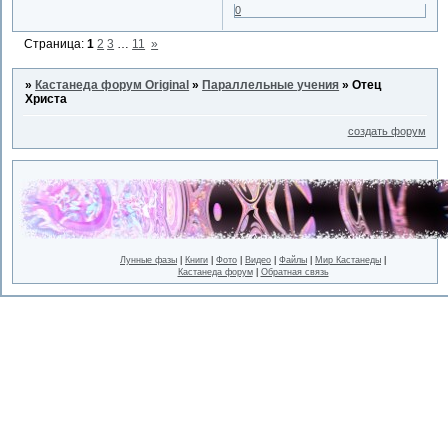
0
Страница:
1
2
3
…
11
»
»
Кастанеда форум Original
»
Параллельные учения
»
Отец
Христа
создать форум
Лунные фазы
|
Книги
|
Фото
|
Видео
|
Файлы
|
Мир Кастанеды
|
Кастанеда форум
|
Обратная связь