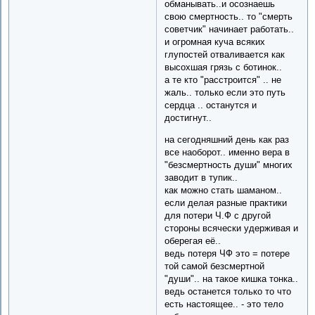
обманывать..и осознаешь
свою смертность.. то "смерть
советчик" начинает работать..
и огромная куча всяких
глупостей отваливается как
высохшая грязь с ботинок..
а те кто "расстроится" .. не
жаль.. только если это путь
сердца .. останутся и
достигнут..
на сегодняшний день как раз
все наоборот.. именно вера в
"безсмертность души" многих
заводит в тупик..
как можно стать шаманом..
если делая разные практики
для потери Ч.Ф с другой
стороны всячески удерживая и
оберегая её..
ведь потеря ЧФ это = потере
той самой безсмертной
"души".. на такое кишка тонка..
ведь останется только то что
есть настоящее.. - это тело