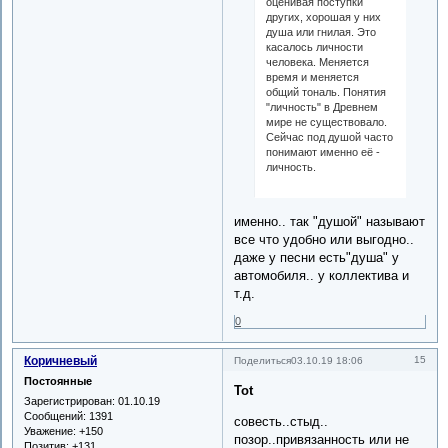
оценивая поступки
других, хорошая у них
душа или гнилая. Это
касалось личности
человека. Меняется
время и меняется
общий тональ. Понятия
"личность" в Древнем
мире не существовало.
Сейчас под душой часто
понимают именно её -
личность.
именно.. так "душой" называют
все что удобно или выгодно..
даже у песни есть"душа" у
автомобиля.. у коллектива и
т.д.
0
Коричневый
15
Поделиться
03.10.19 18:06
Постоянные
Tot
Зарегистрирован
: 01.10.19
Сообщений:
1391
совесть..стыд..
Уважение:
+150
позор..привязанность или не
Позитив:
+131