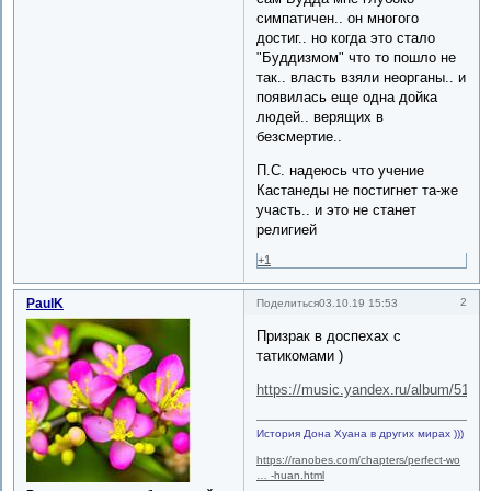
симпатичен.. он многого
достиг.. но когда это стало
"Буддизмом" что то пошло не
так.. власть взяли неорганы.. и
появилась еще одна дойка
людей.. верящих в
безсмертие..
П.С. надеюсь что учение
Кастанеды не постигнет та-же
участь.. и это не станет
религией
+1
PaulK
2
Поделиться
03.10.19 15:53
Призрак в доспехах с
татикомами )
https://music.yandex.ru/album/5174
История Дона Хуана в других мирах )))
https://ranobes.com/chapters/perfect-wo
… -huan.html