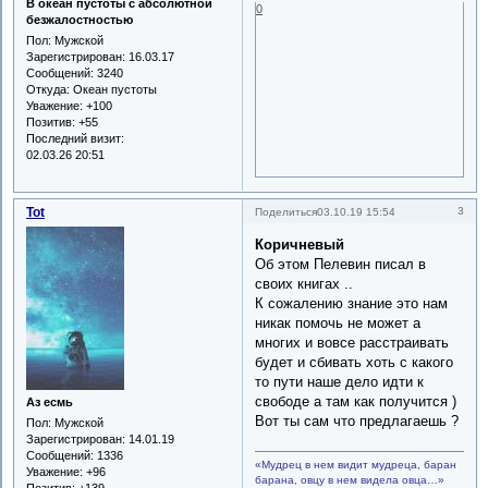
В океан пустоты с абсолютной
0
безжалостностью
Пол:
Мужской
Зарегистрирован
: 16.03.17
Сообщений:
3240
Откуда:
Океан пустоты
Уважение:
+100
Позитив:
+55
Последний визит:
02.03.26 20:51
Tot
3
Поделиться
03.10.19 15:54
Коричневый
Об этом Пелевин писал в
своих книгах ..
К сожалению знание это нам
никак помочь не может а
многих и вовсе расстраивать
будет и сбивать хоть с какого
то пути наше дело идти к
свободе а там как получится )
Аз есмь
Вот ты сам что предлагаешь ?
Пол:
Мужской
Зарегистрирован
: 14.01.19
Сообщений:
1336
«Мудрец в нем видит мудреца, баран
Уважение:
+96
барана, овцу в нем видела овца…»