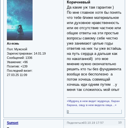
Коричневый
Да какие уж там гарантии )
По мне главное хотя бы понять
что тебе ближе материальное
или духовное нравственность
или ее отсутствие частное или
общее ответы на эти простые
вопросы самому себе честно
уже занимают целые годы
Аз есмь
ответив на них ты уже встаёшь
Пол:
Мужской
на путь сердца а дальше как
Зарегистрирован
: 14.01.19
Сообщений:
1336
по накатанной) это мое
Уважение:
+96
мнение нужно окончательно
Позитив:
+139
решить кто ты без фундамента
Последний визит:
вообще все бесполезно а
27.03.25 11:09
потом хочешь совмещай
хочешь иди одним путем ..у
меня так сложилось мой опыт
«Мудрец в нем видит мудреца, баран
барана, овцу в нем видела овца…»
0
Sunset
10
Поделиться
03.10.19 17:57