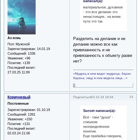
написал(а):
материальное..духовное...нравств
- это все делание это
ненастоящее.. на моем
пути это так.
Аз есмь
Разделить на делание и не
делание можно все как
Пол:
Мужской
Зарегистрирован
: 14.01.19
привязанность и не
Сообщений:
1336
привязанность к объекту разве
Уважение:
+96
нет?
Позитив:
+139
Последний визит:
27.03.25 11:09
«Мудрец в нем видит мудреца, баран
барана, овцу в нем видела овца…»
0
Коричневый
14
Поделиться
03.10.19 18:04
Постоянные
Зарегистрирован
: 01.10.19
Sunset написал(а):
Сообщений:
1391
Всё - таки "душа" -
Уважение:
+150
слишком
Позитив:
+131
неопределённое
Последний визит:
понятие.
02.03.24 21:06
Еще прабабка говорила,