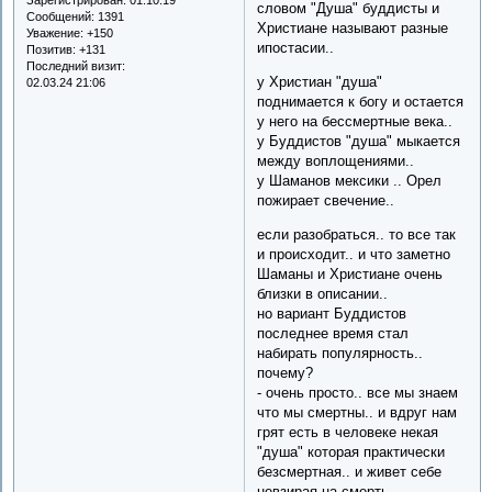
словом "Душа" буддисты и
Сообщений:
1391
Христиане называют разные
Уважение:
+150
ипостасии..
Позитив:
+131
Последний визит:
у Христиан "душа"
02.03.24 21:06
поднимается к богу и остается
у него на бессмертные века..
у Буддистов "душа" мыкается
между воплощениями..
у Шаманов мексики .. Орел
пожирает свечение..
если разобраться.. то все так
и происходит.. и что заметно
Шаманы и Христиане очень
близки в описании..
но вариант Буддистов
последнее время стал
набирать популярность..
почему?
- очень просто.. все мы знаем
что мы смертны.. и вдруг нам
грят есть в человеке некая
"душа" которая практически
безсмертная.. и живет себе
невзирая на смерть