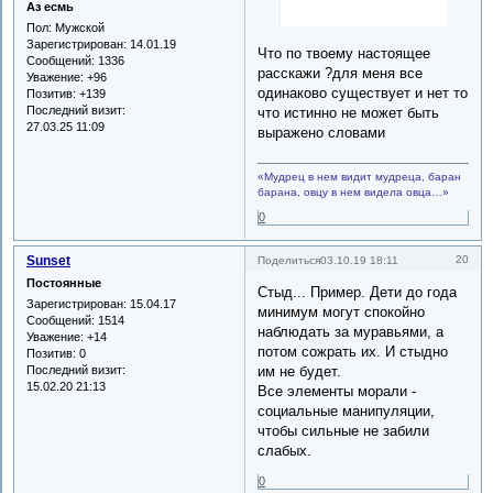
Аз есмь
Пол:
Мужской
Зарегистрирован
: 14.01.19
Что по твоему настоящее
Сообщений:
1336
расскажи ?для меня все
Уважение:
+96
одинаково существует и нет то
Позитив:
+139
Последний визит:
что истинно не может быть
27.03.25 11:09
выражено словами
«Мудрец в нем видит мудреца, баран
барана, овцу в нем видела овца…»
0
Sunset
20
Поделиться
03.10.19 18:11
Постоянные
Стыд... Пример. Дети до года
Зарегистрирован
: 15.04.17
минимум могут спокойно
Сообщений:
1514
наблюдать за муравьями, а
Уважение:
+14
потом сожрать их. И стыдно
Позитив:
0
Последний визит:
им не будет.
15.02.20 21:13
Все элементы морали -
социальные манипуляции,
чтобы сильные не забили
слабых.
0