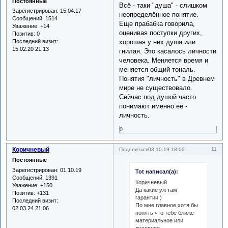
Постоянные
Всё - таки "душа" - слишком
Зарегистрирован
: 15.04.17
неопределённое понятие.
Сообщений:
1514
Еще прабабка говорила,
Уважение:
+14
оценивая поступки других,
Позитив:
0
Последний визит:
хорошая у них душа или
15.02.20 21:13
гнилая. Это касалось личности
человека. Меняется время и
меняется общий тональ.
Понятия "личность" в Древнем
мире не существовало.
Сейчас под душой часто
понимают именно её -
личность.
0
Коричневый
11
Поделиться
03.10.19 18:00
Постоянные
Зарегистрирован
: 01.10.19
Tot написал(а):
Сообщений:
1391
Коричневый
Уважение:
+150
Да какие уж там
Позитив:
+131
гарантии )
Последний визит:
По мне главное хотя бы
02.03.24 21:06
понять что тебе ближе
материальное или
духовное