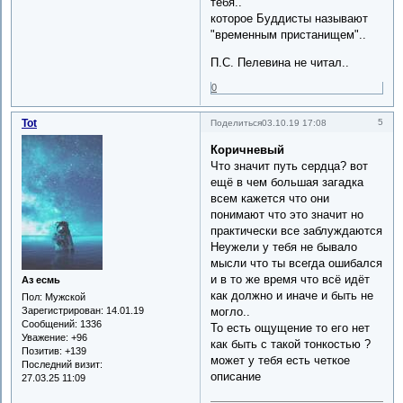
тебя..
которое Буддисты называют
"временным пристанищем"..
П.С. Пелевина не читал..
0
Tot
5
Поделиться
03.10.19 17:08
Коричневый
Что значит путь сердца? вот
ещё в чем большая загадка
всем кажется что они
понимают что это значит но
практически все заблуждаются
Неужели у тебя не бывало
мысли что ты всегда ошибался
и в то же время что всё идёт
Аз есмь
как должно и иначе и быть не
Пол:
Мужской
могло..
Зарегистрирован
: 14.01.19
Сообщений:
1336
То есть ощущение то его нет
Уважение:
+96
как быть с такой тонкостью ?
Позитив:
+139
может у тебя есть четкое
Последний визит:
описание
27.03.25 11:09