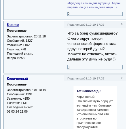
«Мудрец в нем видит мудреца, баран
барана, овцу в нем видела овца…»
0
Kosmo
6
Поделиться
03.10.19 17:36
Постоянные
Что за бред сумасшедшего?!
Зарегистрирован
: 26.11.18
С чего вдруг потеря
Сообщений:
1327
человеческой формы стала
Уважение:
+102
вдруг потерей души?
Позитив:
+78
Последний визит:
Можете не отвечать, читать
Вчера 19:53
дальше эту дичь не буду ))
0
Коричневый
7
Поделиться
03.10.19 17:37
Постоянные
Зарегистрирован
: 01.10.19
Tot написал(а):
Сообщений:
1391
Коричневый
Уважение:
+150
Что значит путь сердца?
Позитив:
+131
вот ещё в чем большая
Последний визит:
загадка всем кажется
02.03.24 21:06
что они понимают что
это значит но
практически все
заблуждаются