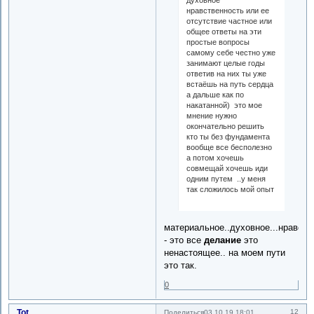
нравственность или ее
отсутствие частное или
общее ответы на эти
простые вопросы
самому себе честно уже
занимают целые годы
ответив на них ты уже
встаёшь на путь сердца
а дальше как по
накатанной) это мое
мнение нужно
окончательно решить
кто ты без фундамента
вообще все бесполезно
а потом хочешь
совмещай хочешь иди
одним путем ..у меня
так сложилось мой опыт
материальное..духовное...нравств
- это все
делание
это
ненастоящее.. на моем пути
это так.
0
Tot
12
Поделиться
03.10.19 18:01