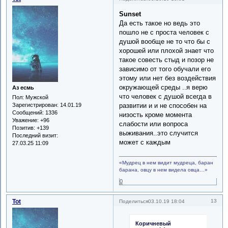
Sunset
Да есть такое но ведь это
пошло не с проста человек с
душой вообще не то что бы с
хорошей или плохой знает что
такое совесть стыд и позор не
зависимо от того обучали его
этому или нет без воздействия
окружающей среды ..я верю
Аз есмь
что человек с душой всегда в
Пол:
Мужской
развитии и и не способен на
Зарегистрирован
: 14.01.19
Сообщений:
1336
низость кроме момента
Уважение:
+96
слабости или вопроса
Позитив:
+139
выживания..это случится
Последний визит:
может с каждым
27.03.25 11:09
«Мудрец в нем видит мудреца, баран
барана, овцу в нем видела овца…»
0
Tot
13
Поделиться
03.10.19 18:04
Коричневый