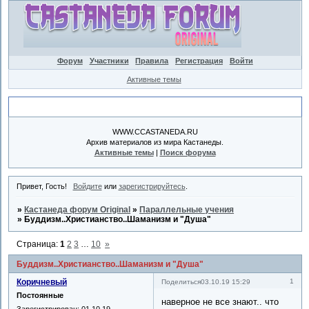
Форум
Участники
Правила
Регистрация
Войти
Активные темы
Объявление
WWW.CCASTANEDA.RU
Архив материалов из мира Кастанеды.
Активные темы
|
Поиск форума
Привет, Гость!
Войдите
или
зарегистрируйтесь
.
»
Кастанеда форум Original
»
Параллельные учения
»
Буддизм..Христианство..Шаманизм и "Душа"
Страница:
1
2
3
…
10
»
Буддизм..Христианство..Шаманизм и "Душа"
Коричневый
1
Поделиться
03.10.19 15:29
Постоянные
наверное не все знают.. что
Зарегистрирован
: 01.10.19