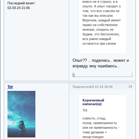
вовсе не в страхе, а в
Последний визит:
опыте. А опыт говорит о
02.03.24 21:06
том, что все совсем не
так как вы описали.
Впрочем, каждый имеет
право на собственное
мнение, спорить не
будем, это бесполезно,
все равно каждый
останется при своем
Опыт?? .. поделись.. может и
вправду мну ошибаюсь..
0
Tot
19
Поделиться
03.10.19 18:09
Коричневый
написал(а):
Tot
совесть..стыд..
позор..привязанность
или не привязанность -
тоже делание =
ненастоящее