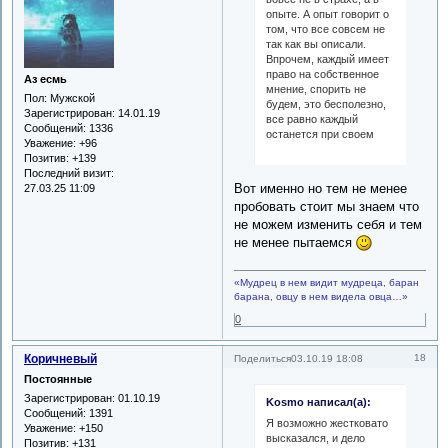
опыте. А опыт говорит о
том, что все совсем не
так как вы описали.
Впрочем, каждый имеет
право на собственное
Аз есмь
мнение, спорить не
Пол:
Мужской
будем, это бесполезно,
Зарегистрирован
: 14.01.19
все равно каждый
Сообщений:
1336
останется при своем
Уважение:
+96
Позитив:
+139
Последний визит:
Вот именно но тем не менее
27.03.25 11:09
пробовать стоит мы знаем что
не можем изменить себя и тем
не менее пытаемся
«Мудрец в нем видит мудреца, баран
барана, овцу в нем видела овца…»
0
Коричневый
18
Поделиться
03.10.19 18:08
Постоянные
Зарегистрирован
: 01.10.19
Kosmo написал(а):
Сообщений:
1391
Я возможно жестковато
Уважение:
+150
высказался, и дело
Позитив:
+131