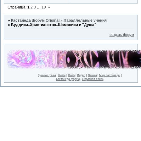
Страница:
1
2
3
…
10
»
»
Кастанеда форум Original
»
Параллельные учения
»
Буддизм..Христианство..Шаманизм и "Душа"
создать форум
Лунные фазы
|
Книги
|
Фото
|
Видео
|
Файлы
|
Мир Кастанеды
|
Кастанеда форум
|
Обратная связь