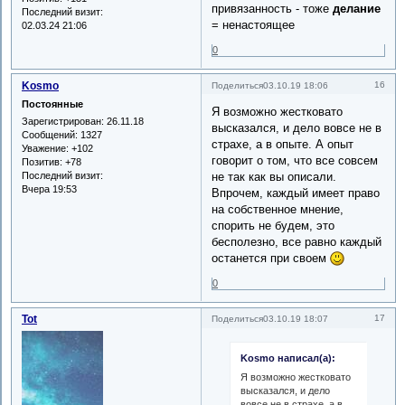
привязанность - тоже
делание
Последний визит:
= ненастоящее
02.03.24 21:06
0
Kosmo
16
Поделиться
03.10.19 18:06
Постоянные
Я возможно жестковато
Зарегистрирован
: 26.11.18
высказался, и дело вовсе не в
Сообщений:
1327
страхе, а в опыте. А опыт
Уважение:
+102
говорит о том, что все совсем
Позитив:
+78
Последний визит:
не так как вы описали.
Вчера 19:53
Впрочем, каждый имеет право
на собственное мнение,
спорить не будем, это
бесполезно, все равно каждый
останется при своем
0
Tot
17
Поделиться
03.10.19 18:07
Kosmo написал(а):
Я возможно жестковато
высказался, и дело
вовсе не в страхе, а в