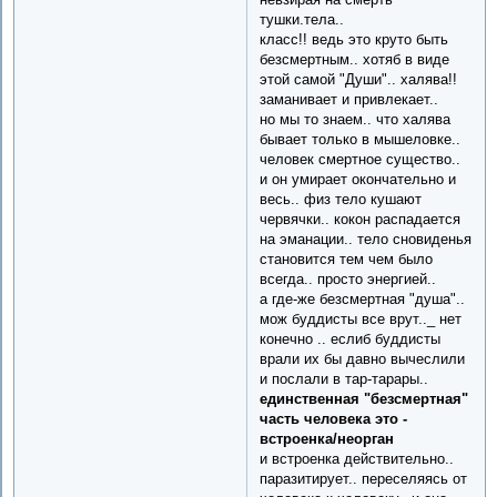
тушки.тела..
класс!! ведь это круто быть
безсмертным.. хотяб в виде
этой самой "Души".. халява!!
заманивает и привлекает..
но мы то знаем.. что халява
бывает только в мышеловке..
человек смертное существо..
и он умирает окончательно и
весь.. физ тело кушают
червячки.. кокон распадается
на эманации.. тело сновиденья
становится тем чем было
всегда.. просто энергией..
а где-же безсмертная "душа"..
мож буддисты все врут.._ нет
конечно .. еслиб буддисты
врали их бы давно вычеслили
и послали в тар-тарары..
единственная "безсмертная"
часть человека это -
встроенка/неорган
и встроенка действительно..
паразитирует.. переселяясь от