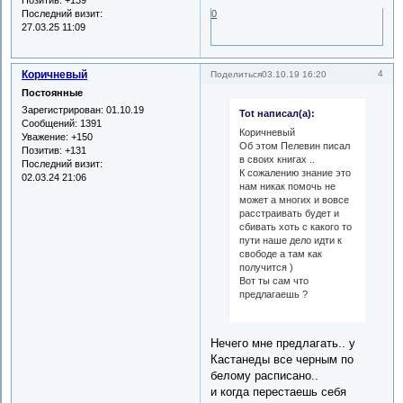
Позитив:
+139
0
Последний визит:
27.03.25 11:09
Коричневый
4
Поделиться
03.10.19 16:20
Постоянные
Зарегистрирован
: 01.10.19
Tot написал(а):
Сообщений:
1391
Коричневый
Уважение:
+150
Об этом Пелевин писал
Позитив:
+131
в своих книгах ..
Последний визит:
К сожалению знание это
02.03.24 21:06
нам никак помочь не
может а многих и вовсе
расстраивать будет и
сбивать хоть с какого то
пути наше дело идти к
свободе а там как
получится )
Вот ты сам что
предлагаешь ?
Нечего мне предлагать.. у
Кастанеды все черным по
белому расписано..
и когда перестаешь себя