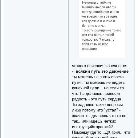
Неужели у тебя не
бывало мысли что ты
всегда ошибался и в то
же время что всё идёт
как должно и иначе и
быть не могло..
То есть ощущение то его
нет как быть с такой
тонкостью ? может у
тебя есть четкое
описание
четкого описания конечно нет..
-
всякий путь это движение
ты можешь не знать своего
пути.. ты можешь не видеть
конечной цели.. но если то
что Ты делаешь приносит
радость - это путь сердца
Ты задаешь такие вопросы..
либо потому что "устал" -
значит ты делаешь что то не
так.. или ищешь четких
инструкций/гарантий?
Помоему где то ..ДХ грил.. что
узнать был ли твой путь