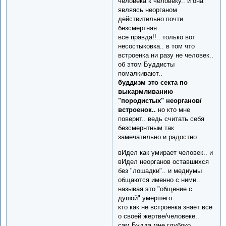
человека к человеку.. и она
являясь неорганом
действительно почти
безсмертная..
все правда!!.. только вот
несостыковка.. в том что
встроенка ни разу не человек..
об этом Буддисты
помалкивают..
буддизм это секта по
выкармливанию
"породистых" неорганов/
встроенок..
но кто мне
поверит.. ведь считать себя
безсмернтным так
замечательно и радостно..
вИдел как умирает человек.. и
вИдел неорганов оставшихся
без "лошадки".. и медиумы
общаются именно с ними..
называя это "общение с
душой" умершего..
кто как не встроенка знает все
о своей жертве/человеке..
сам Будда мне глубоко