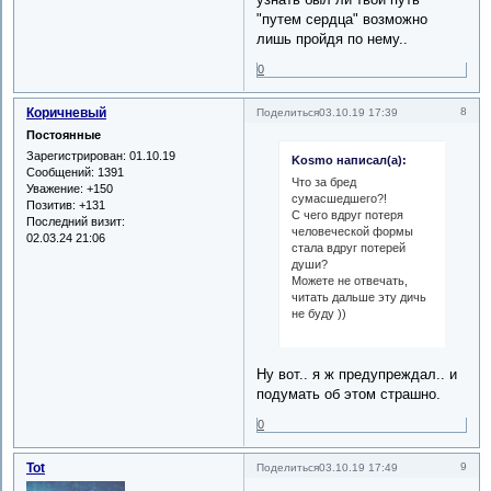
"путем сердца" возможно
лишь пройдя по нему..
0
Коричневый
8
Поделиться
03.10.19 17:39
Постоянные
Зарегистрирован
: 01.10.19
Kosmo написал(а):
Сообщений:
1391
Что за бред
Уважение:
+150
сумасшедшего?!
Позитив:
+131
С чего вдруг потеря
Последний визит:
человеческой формы
02.03.24 21:06
стала вдруг потерей
души?
Можете не отвечать,
читать дальше эту дичь
не буду ))
Ну вот.. я ж предупреждал.. и
подумать об этом страшно.
0
Tot
9
Поделиться
03.10.19 17:49