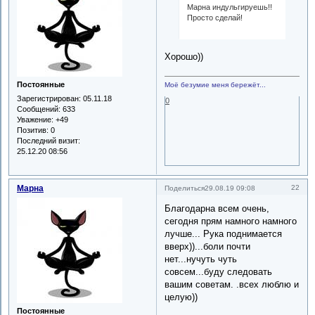
Марна индульгируешь!!
Просто сделай!
Хорошо))
Постоянные
Моё безумие меня бережёт...
Зарегистрирован
: 05.11.18
0
Сообщений:
633
Уважение:
+49
Позитив:
0
Последний визит:
25.12.20 08:56
Марна
22
Поделиться
29.08.19 09:08
Благодарна всем очень,
сегодня прям намного намного
лучше... Рука поднимается
вверх))...боли почти
нет...нучуть чуть
совсем...буду следовать
вашим советам. .всех люблю и
целую))
Постоянные