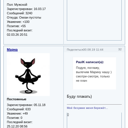
Пол:
Мужской
Зарегистрирован
: 16.03.17
Сообщений:
3240
Откуда:
Океан пустоты
Уважение:
+100
Позитив:
+55
Последний визит:
02.03.26 20:51
Марна
32
Поделиться
30.08.19 11:44
PaulK написал(а):
Подую, поглажу,
вылечим Марину нашу )
смотри-смотри, только
не плач
Буду плакать)
Постоянные
Зарегистрирован
: 05.11.18
Моё безумие меня бережёт...
Сообщений:
633
Уважение:
+49
0
Позитив:
0
Последний визит:
25.12.20 08:56