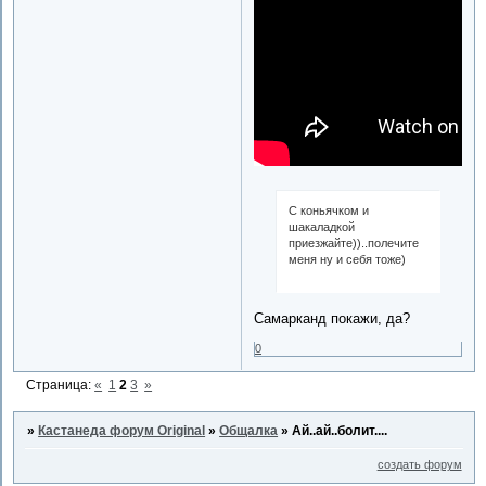
С коньячком и
шакаладкой
приезжайте))..полечите
меня ну и себя тоже)
Самарканд покажи, да?
0
Страница:
«
1
2
3
»
»
Кастанеда форум Original
»
Общалка
»
Ай..ай..болит....
создать форум