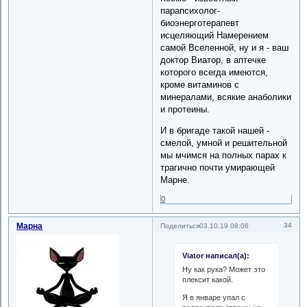
парапсихолог-
биоэнерготерапевт
исцеляющий Намерением
самой Вселенной, ну и я - ваш
доктор Виатор, в аптечке
которого всегда имеются,
кроме витаминов с
минералами, всякие анаболики
и протеины.
И в бригаде такой нашей -
смелой, умной и решительной
мы мчимся на полных парах к
трагично почти умирающей
Марне.
0
Марна
34
Поделиться
03.10.19 08:06
Viator написал(а):
Ну как рука? Может это
плексит какой.
Я в январе упал с