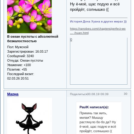
Ну ё-моё, щас подую и всё
пройдёт, солнышко ((
История Дона Хуана в других мирах )))
https://ranobes.com/chapters/perfect-wo
… -huan.html
В океан пустоты с абсолютной
0
безжалостностью
Пол:
Мужской
Зарегистрирован
: 16.03.17
Сообщений:
3240
Откуда:
Океан пустоты
Уважение:
+100
Позитив:
+55
Последний визит:
02.03.26 20:51
Марна
30
Поделиться
30.08.19 06:39
PaulK написал(а):
Прикинь так жить,
милая? Мышцу
растянуло бо-бо да? Ну
ё-моё, щас подую и всё
пройдёт, солнышко ((