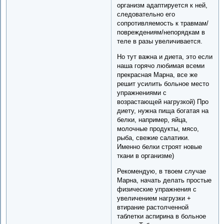
организм адаптируется к ней,
следовательно его
сопротивляемость к травмам/
повреждениям/непорядкам в
теле в разы увеличивается.
Но тут важна и диета, это если
наша горячо любимая всеми
прекрасная Марна, все же
решит усилить больное место
упражнениями с
возрастающей нагрузкой) Про
диету, нужна пища богатая на
белки, например, яйца,
молочные продукты, мясо,
рыба, свежие салатики.
Именно белки строят новые
ткани в организме)
Рекомендую, в твоем случае
Марна, начать делать простые
физические упражнения с
увеличением нагрузки +
втирание растолченной
таблетки аспирина в больное