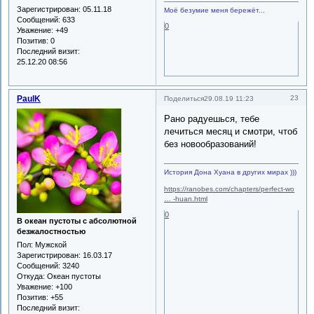
Зарегистрирован
: 05.11.18
Моё безумие меня бережёт...
Сообщений:
633
0
Уважение:
+49
Позитив:
0
Последний визит:
25.12.20 08:56
PaulK
23
Поделиться
29.08.19 11:23
Рано радуешься, тебе
лечиться месяц и смотри, чтоб
без новообразований!
История Дона Хуана в других мирах )))
https://ranobes.com/chapters/perfect-wo
… -huan.html
0
В океан пустоты с абсолютной
безжалостностью
Пол:
Мужской
Зарегистрирован
: 16.03.17
Сообщений:
3240
Откуда:
Океан пустоты
Уважение:
+100
Позитив:
+55
Последний визит: