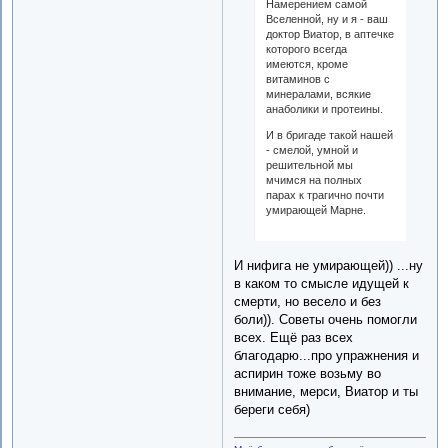
Намерением самой
Вселенной, ну и я - ваш
доктор Виатор, в аптечке
которого всегда
имеются, кроме
витаминов с
минералами, всякие
анаболики и протеины.
И в бригаде такой нашей
- смелой, умной и
решительной мы
мчимся на полных
парах к трагично почти
умирающей Марне.
И нифига не умирающей)) ...ну
в каком то смысле идущей к
смерти, но весело и без
боли)). Советы очень помогли
всех. Ещё раз всех
благодарю...про упражнения и
аспирин тоже возьму во
внимание, мерси, Виатор и ты
береги себя)