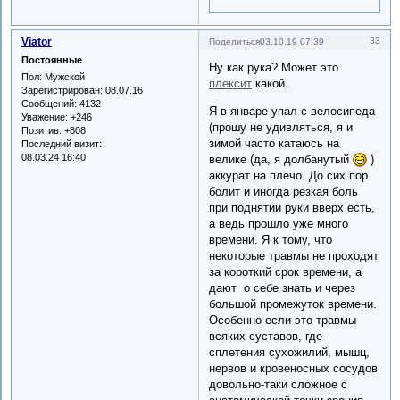
Viator
33
Поделиться
03.10.19 07:39
Постоянные
Ну как рука? Может это
Пол:
Мужской
плексит
какой.
Зарегистрирован
: 08.07.16
Сообщений:
4132
Я в январе упал с велосипеда
Уважение:
+246
(прошу не удивляться, я и
Позитив:
+808
зимой часто катаюсь на
Последний визит:
08.03.24 16:40
велике (да, я долбанутый
)
аккурат на плечо. До сих пор
болит и иногда резкая боль
при поднятии руки вверх есть,
а ведь прошло уже много
времени. Я к тому, что
некоторые травмы не проходят
за короткий срок времени, а
дают о себе знать и через
большой промежуток времени.
Особенно если это травмы
всяких суставов, где
сплетения сухожилий, мышц,
нервов и кровеносных сосудов
довольно-таки сложное с