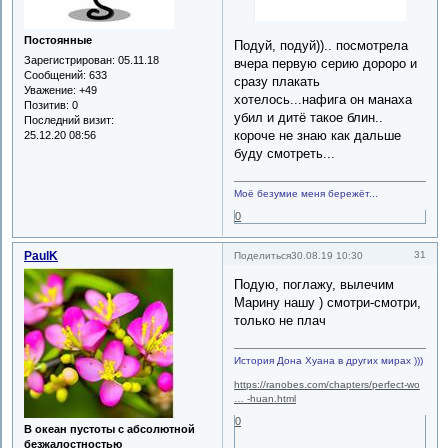
Постоянные
Подуй, подуй)).. посмотрела
Зарегистрирован
: 05.11.18
вчера первую серию дороро и
Сообщений:
633
сразу плакать
Уважение:
+49
хотелось...нафига он манаха
Позитив:
0
убил и дитё такое блин..
Последний визит:
короче не знаю как дальше
25.12.20 08:56
буду смотреть...
Моё безумие меня бережёт...
0
PaulK
31
Поделиться
30.08.19 10:30
Подую, поглажу, вылечим
Марину нашу ) смотри-смотри,
только не плач
История Дона Хуана в других мирах )))
https://ranobes.com/chapters/perfect-wo
… -huan.html
0
В океан пустоты с абсолютной
безжалостностью