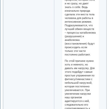
и не сразу, но дают
знать о себе. Ведь
изначально природа
сделала эти места тела
человека для работы в
интенсивном режиме.
Подразумевается, что
лучший обмен веществ
– процессы катаболизма
(разрушения) и
анаболизма
(восстановления) будут
происходить если
только эти части
постоянно работают.
По этой причине нужно
хоть и немного, но
давать им нагрузку. Для
этого подойдут самые
простые упражнения по
фитнесу/гимнастики с
небольшой нагрузкой,
которая постепенно
увеличивается. При
увеличении нагрузки
наш организм
адаптируется к ней,
следовательно его
сопротивляемость к