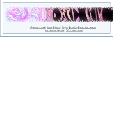
Лунные фазы
|
Книги
|
Фото
|
Видео
|
Файлы
|
Мир Кастанеды
|
Кастанеда форум
|
Обратная связь