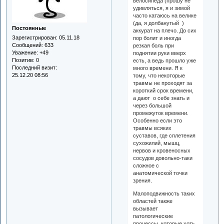
велосипеда (прошу не
удивляться, я и зимой
часто катаюсь на велике
(да, я долбанутый )
Постоянные
аккурат на плечо. До сих
Зарегистрирован
: 05.11.18
пор болит и иногда
Сообщений:
633
резкая боль при
Уважение:
+49
поднятии руки вверх
Позитив:
0
есть, а ведь прошло уже
Последний визит:
много времени. Я к
25.12.20 08:56
тому, что некоторые
травмы не проходят за
короткий срок времени,
а дают о себе знать и
через большой
промежуток времени.
Особенно если это
травмы всяких
суставов, где сплетения
сухожилий, мышц,
нервов и кровеносных
сосудов довольно-таки
сложное с
анатомической точки
зрения.
Малоподвижность таких
областей также
вызывает
патологические
процессы, которые хоть