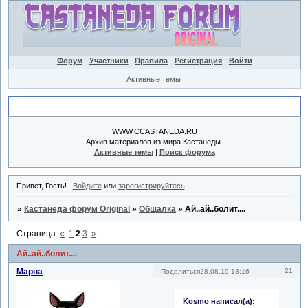
Форум
Участники
Правила
Регистрация
Войти
Активные темы
Объявление
WWW.CCASTANEDA.RU
Архив материалов из мира Кастанеды.
Активные темы
|
Поиск форума
Привет, Гость!
Войдите
или
зарегистрируйтесь
.
»
Кастанеда форум Original
»
Общалка
»
Ай..ай..болит....
Страница:
«
1
2
3
»
Ай..ай..болит....
Марна
21
Поделиться
28.08.19 18:16
Kosmo написал(а):