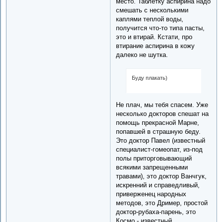
место. Таблетку аспирина надо
смешать с несколькими
каплями теплой воды,
получится что-то типа пасты,
это и втирай. Кстати, про
втирание аспирина в кожу
далеко не шутка.
Буду плакать)
Не плач, мы тебя спасем. Уже
несколько докторов спешат на
помощь прекрасной Марне,
попавшей в страшную беду.
Это доктор Павел (известный
специалист-гомеопат, из-под
полы приторговывающий
всякими запрещенными
травами), это доктор Ванчгук,
искренний и справедливый,
приверженец народных
методов, это Дример, простой
доктор-рубаха-парень, это
Космо - известный