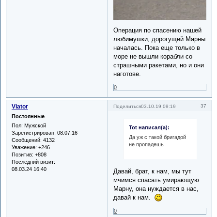
Операция по спасению нашей
любимушки, дорогущей Марны
началась. Пока еще только в
море не вышли корабли со
страшными ракетами, но и они
наготове.
0
Viator
37
Поделиться
03.10.19 09:19
Постоянные
Пол:
Мужской
Tot написал(а):
Зарегистрирован
: 08.07.16
Да уж с такой бригадой
Сообщений:
4132
не пропадешь
Уважение:
+246
Позитив:
+808
Последний визит:
08.03.24 16:40
Давай, брат, к нам, мы тут
мчимся спасать умирающую
Марну, она нуждается в нас,
давай к нам.
0