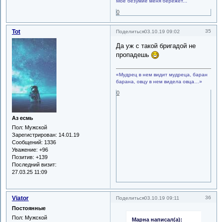
Моё безумие меня бережёт...
0
Tot
35
Поделиться
03.10.19 09:02
Да уж с такой бригадой не
пропадешь
«Мудрец в нем видит мудреца, баран
барана, овцу в нем видела овца…»
0
Аз есмь
Пол:
Мужской
Зарегистрирован
: 14.01.19
Сообщений:
1336
Уважение:
+96
Позитив:
+139
Последний визит:
27.03.25 11:09
Viator
36
Поделиться
03.10.19 09:11
Постоянные
Пол:
Мужской
Марна написал(а):