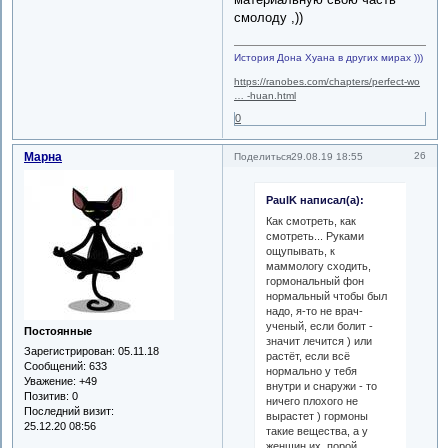
смолоду ,))
История Дона Хуана в других мирах )))
https://ranobes.com/chapters/perfect-wo
… -huan.html
0
Марна
26
Поделиться
29.08.19 18:55
PaulK написал(а):
Как смотреть, как
смотреть... Руками
ощупывать, к
маммологу сходить,
гормональный фон
нормальный чтобы был
надо, я-то не врач-
ученый, если болит -
Постоянные
значит лечится ) или
Зарегистрирован
: 05.11.18
растёт, если всё
Сообщений:
633
нормально у тебя
Уважение:
+49
внутри и снаружи - то
Позитив:
0
ничего плохого не
Последний визит:
вырастет ) гормоны
25.12.20 08:56
такие вещества, а у
женщин их, порой,