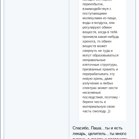
переизбыток,
взаимодействуя с
поступающими
молекулами из пищи,
воды и воздуха, они
регулируют обмен
веществ, когда в тебя
проникла какая-нибудь
хренота, то обмен
веществ может
свернуть не туда и
могут образовываться
неправильные
клеточные структуры,
призванные хранить и
перерабатывать эту
новую хрень, даже
излучение а любых
спектрах может нести
негативные
последствия, поэтому -
береги честь и
материальную свою
часть смолоду ,))
Спасибо, Паша...ты и есть
лекарь, целитель...ты много