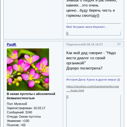
знаешь о людях и растениях,
камнях...это очень
ценно...буду беречь честь и
гормоны смолоду))
Моё безумие меня бережёт...
0
PaulK
27
Поделиться
29.08.19 18:57
Как мой дед говорил - "Надо
вести диалог со своей
органикой!"
Дороро посмотрела?
История Дона Хуана в других мирах )))
https://ranobes.com/chapters/perfect-wo
… -huan.html
В океан пустоты с абсолютной
0
безжалостностью
Пол:
Мужской
Зарегистрирован
: 16.03.17
Сообщений:
3240
Откуда:
Океан пустоты
Уважение:
+100
Позитив:
+55