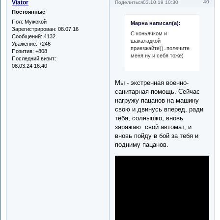
Viator
40
Поделиться
03.10.19 10:30
Постоянные
Пол:
Мужской
Марна написал(а):
Зарегистрирован
: 08.07.16
С коньячком и
Сообщений:
4132
шакаладкой
Уважение:
+246
приезжайте))..полечите
Позитив:
+808
меня ну и себя тоже)
Последний визит:
08.03.24 16:40
Мы - экстренная военно-
санитарная помощь. Сейчас
нагружу пацанов на машину
свою и двинусь вперед, ради
тебя, солнышко, вновь
заряжаю свой автомат, и
вновь пойду в бой за тебя и
подниму пацанов.