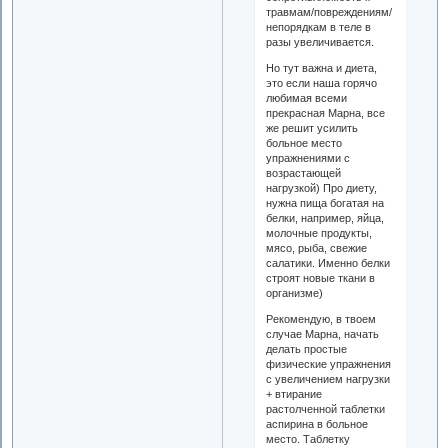
травмам/повреждениям/
непорядкам в теле в
разы увеличивается.
Но тут важна и диета,
это если наша горячо
любимая всеми
прекрасная Марна, все
же решит усилить
больное место
упражнениями с
возрастающей
нагрузкой) Про диету,
нужна пища богатая на
белки, например, яйца,
молочные продукты,
мясо, рыба, свежие
салатики. Именно белки
строят новые ткани в
организме)
Рекомендую, в твоем
случае Марна, начать
делать простые
физические упражнения
с увеличением нагрузки
+ втирание
растолченной таблетки
аспирина в больное
место. Таблетку