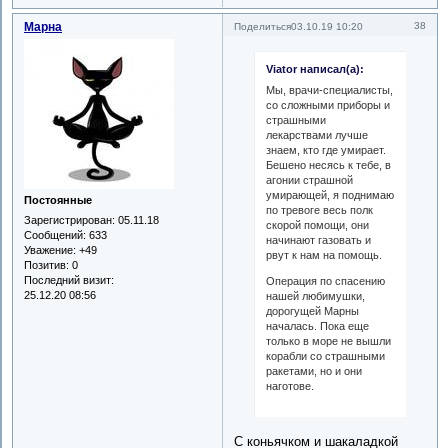
Марна
38
Поделиться
03.10.19 10:20
Viator написал(а):
Мы, врачи-специалисты,
со сложными приборы и
страшными
лекарствами лучше
знаем, кто где умирает.
Бешено несясь к тебе, в
агонии страшной
умирающей, я поднимаю
Постоянные
по тревоге весь полк
Зарегистрирован
: 05.11.18
скорой помощи, они
Сообщений:
633
начинают газовать и
Уважение:
+49
рвут к нам на помощь.
Позитив:
0
Последний визит:
Операция по спасению
25.12.20 08:56
нашей любимушки,
дорогущей Марны
началась. Пока еще
только в море не вышли
корабли со страшными
ракетами, но и они
наготове.
С коньячком и шакаладкой