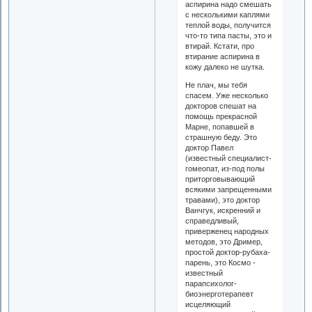
аспирина надо смешать
с несколькими каплями
теплой воды, получится
что-то типа пасты, это и
втирай. Кстати, про
втирание аспирина в
кожу далеко не шутка.
Не плач, мы тебя
спасем. Уже несколько
докторов спешат на
помощь прекрасной
Марне, попавшей в
страшную беду. Это
доктор Павел
(известный специалист-
гомеопат, из-под полы
приторговывающий
всякими запрещенными
травами), это доктор
Ванчгук, искренний и
справедливый,
приверженец народных
методов, это Дример,
простой доктор-рубаха-
парень, это Космо -
известный
парапсихолог-
биоэнерготерапевт
исцеляющий