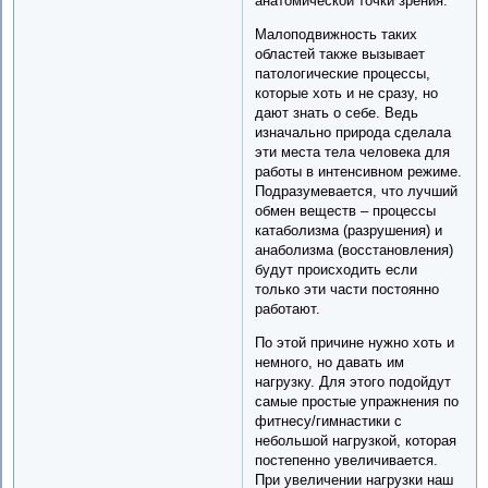
анатомической точки зрения.
Малоподвижность таких
областей также вызывает
патологические процессы,
которые хоть и не сразу, но
дают знать о себе. Ведь
изначально природа сделала
эти места тела человека для
работы в интенсивном режиме.
Подразумевается, что лучший
обмен веществ – процессы
катаболизма (разрушения) и
анаболизма (восстановления)
будут происходить если
только эти части постоянно
работают.
По этой причине нужно хоть и
немного, но давать им
нагрузку. Для этого подойдут
самые простые упражнения по
фитнесу/гимнастики с
небольшой нагрузкой, которая
постепенно увеличивается.
При увеличении нагрузки наш