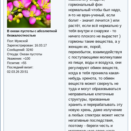
гормональный фон
нормальный чтобы был надо,
я-то не врач-ученый, если
болит - значит лечится ) или
растёт, если всё нормально у
тебя внутри и снаружи - то
В океан пустоты с абсолютной
безжалостностью
ничего плохого не вырастет )
гормоны такие вещества, а у
Пол:
Мужской
Зарегистрирован
: 16.03.17
женщин их, порой,
Сообщений:
3240
переизбыток, взаимодействуя
Откуда:
Океан пустоты
с поступающими молекулами
Уважение:
+100
из пищи, воды и воздуха, они
Позитив:
+55
регулируют обмен веществ,
Последний визит:
02.03.26 20:51
когда в тебя проникла какая-
нибудь хренота, то обмен
веществ может свернуть не
туда и могут образовываться
неправильные клеточные
структуры, призванные
хранить и перерабатывать эту
новую хрень, даже излучение
а любых спектрах может нести
негативные последствия,
поэтому - береги честь и
материальную свою часть