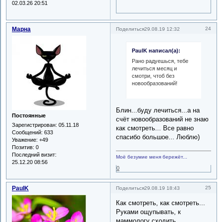
02.03.26 20:51
Марна
24
Поделиться
29.08.19 12:32
PaulK написал(а):
Рано радуешься, тебе
лечиться месяц и
смотри, чтоб без
новообразований!
Блин...буду лечиться...а на
Постоянные
счёт новообразований не знаю
Зарегистрирован
: 05.11.18
как смотреть... Все равно
Сообщений:
633
спасибо большое... Люблю)
Уважение:
+49
Позитив:
0
Последний визит:
Моё безумие меня бережёт...
25.12.20 08:56
0
PaulK
25
Поделиться
29.08.19 18:43
Как смотреть, как смотреть...
Руками ощупывать, к
маммологу сходить,