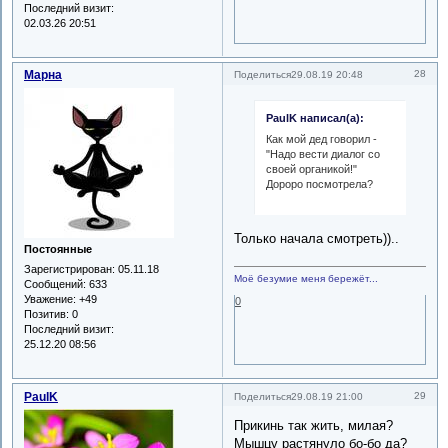
Последний визит:
02.03.26 20:51
Марна
28
Поделиться
29.08.19 20:48
PaulK написал(а):
Как мой дед говорил -
"Надо вести диалог со
своей органикой!"
Дороро посмотрела?
Только начала смотреть))..
Постоянные
Зарегистрирован
: 05.11.18
Моё безумие меня бережёт...
Сообщений:
633
Уважение:
+49
0
Позитив:
0
Последний визит:
25.12.20 08:56
PaulK
29
Поделиться
29.08.19 21:00
Прикинь так жить, милая?
Мышцу растянуло бо-бо да?