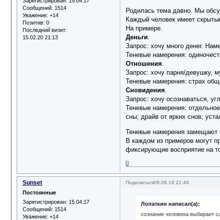
Зарегистрирован
: 15.04.17
Сообщений:
1514
Родилась тема давно. Мы обсу
Уважение:
+14
Каждый человек имеет скрытые,
Позитив:
0
На примере.
Последний визит:
Деньги
.
15.02.20 21:13
Запрос: хочу много денег. Нам
Теневые намерения: одиночеств
Отношения
.
Запрос: хочу парня/девушку, 
Теневые намерения: страх обще
Сновидения
.
Запрос: хочу осознаваться, уг
Теневые намерения: отдельное 
сны; драйв от ярких снов; уста
Теневые намерения замещают 
В каждом из примеров могут пр
фиксирующие восприятие на то
0
Sunset
Поделиться
09.08.19 21:49
Постоянные
Зарегистрирован
: 15.04.17
Лопаткин написал(а):
Сообщений:
1514
сознание человека выбирает 
Уважение:
+14