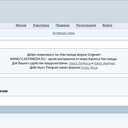
Форум
Участники
Правила
Регистрация
Войти
Активные темы
Добро пожаловать на «Кастанеда форум Original»!
WWW.CCASTANEDA.RU - архив материалов из мира Карлоса Кастанеды.
Для Вашего удобства предусмотрены:
поиск Яндекса
и
поиск форума
.
Действует Telegram канал форума
Голос Духа
.
ения