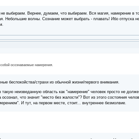
е выбираем. Вернее, думаем, что выбираем. Вся магия, намерение в том
. Небольшие волны. Сознание может выбрать - плавать! Ибо отпуска не
м.
собой осознаваемые намерения.
чные беспокойства/страхи из обычной жизни/первого внимания.
 в такую неизведанную область как "намерение" человек просто не дол
 осознал, что значит "место без жалости"? Вот из этого состояния чело
ерением". И тут, на первом месте, стоит... внутреннее безмолвие.