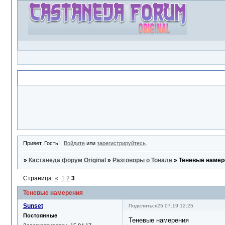
Объявление
Привет, Гость!
Войдите
или
зарегистрируйтесь
.
»
Кастанеда форум Original
»
Разговоры о Тонале
»
Теневые намер
Страница:
«
1
2
3
Теневые намерения
Sunset
Поделиться
25.07.19 12:25
Постоянные
Теневые намерения