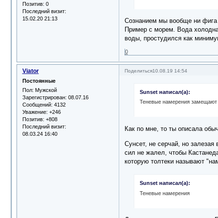
Позитив:
0
Последний визит:
15.02.20 21:13
Сознанием мы вообще ни фига н
Пример с морем. Вода холодная
воды, простудился как миниму
0
Viator
Поделиться
10.08.19 14:54
Постоянные
Пол:
Мужской
Sunset написал(а):
Зарегистрирован
: 08.07.16
Теневые намерения замещают 
Сообщений:
4132
Уважение:
+246
Позитив:
+808
Последний визит:
Как по мне, то ты описала обы
08.03.24 16:40
Сунсет, не серчай, но залезая
сил не жалел, чтобы Кастанеда
которую толтеки называют "нам
Sunset написал(а):
Теневые намерения