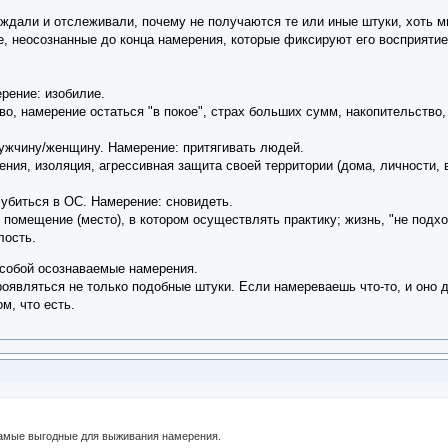
ждали и отслеживали, почему не получаются те или иные штуки, хоть м
 неосознанные до конца намерения, которые фиксируют его восприятие и 
ерение: изобилие.
о, намерение остаться "в покое", страх больших сумм, накопительство,
мужчину/женщину. Намерение: притягивать людей.
ния, изоляция, агрессивная защита своей территории (дома, личности, 
лубиться в ОС. Намерение: сновидеть.
помещение (место), в котором осуществлять практику; жизнь, "не подход
лость.
собой осознаваемые намерения.
оявляться не только подобные штуки. Если намереваешь что-то, и оно 
м, что есть.
самые выгодные для выживания намерения.