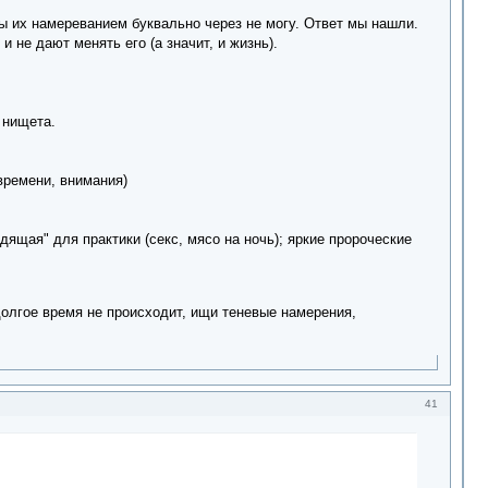
ы их намереванием буквально через не могу. Ответ мы нашли.
не дают менять его (а значит, и жизнь).
 нищета.
времени, внимания)
ящая" для практики (секс, мясо на ночь); яркие пророческие
долгое время не происходит, ищи теневые намерения,
41