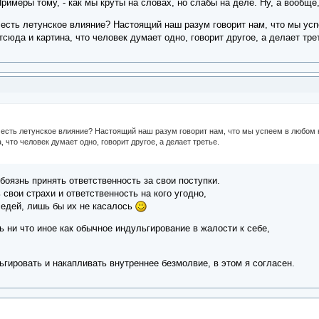
римеры тому, - как мы круты на словах, но слабы на деле. Ну, а вообще,
есть летунское влияние? Настоящий наш разум говорит нам, что мы успе
тсюда и картина, что человек думает одно, говорит другое, а делает тре
есть летунское влияние? Настоящий наш разум говорит нам, что мы успеем в любом на
, что человек думает одно, говорит другое, а делает третье.
 боязнь принять ответственность за свои поступки.
вои страхи и ответственность на кого угодно,
седей, лишь бы их не касалось
ь ни что иное как обычное индульгирование в жалости к себе,
ьгировать и накапливать внутреннее безмолвие, в этом я согласен.