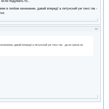
 если подумать-то...
ем в любом начинании, давай вперед! а летунский ум тихо так -
тье.
43
чинании, давай вперед! а летунский ум тихо так - да ни хрена не