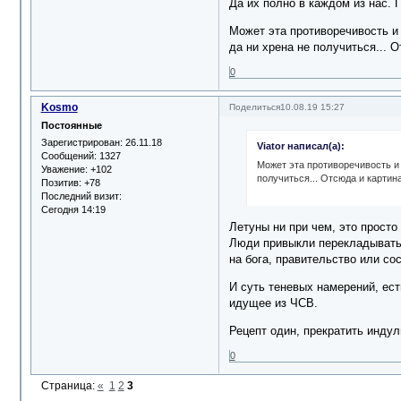
Да их полно в каждом из нас. П
Может эта противоречивость и 
да ни хрена не получиться... О
0
Kosmo
Поделиться
10.08.19 15:27
Постоянные
Зарегистрирован
: 26.11.18
Viator написал(а):
Сообщений:
1327
Может эта противоречивость и 
Уважение:
+102
получиться... Отсюда и картина
Позитив:
+78
Последний визит:
Сегодня 14:19
Летуны ни при чем, это просто
Люди привыкли перекладывать с
на бога, правительство или со
И суть теневых намерений, ест
идущее из ЧСВ.
Рецепт один, прекратить индул
0
Страница:
«
1
2
3