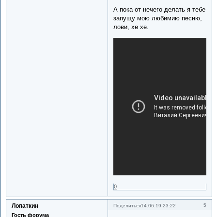
А пока от нечего делать я тебе
запущу мою любимию песню,
лови, хе хе.
0
Лопаткин
5
Поделиться
14.06.19 23:22
Гость форума