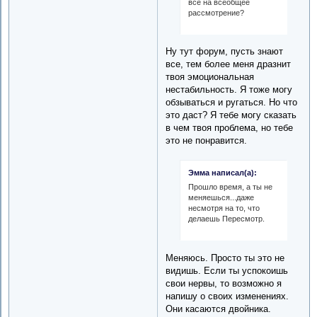
все на всеобщее
рассмотрение?
Ну тут форум, пусть знают
все, тем более меня дразнит
твоя эмоциональная
нестабильность. Я тоже могу
обзываться и ругаться. Но что
это даст? Я тебе могу сказать
в чем твоя проблема, но тебе
это не понравится.
Эмма написал(а):
Прошло время, а ты не
меняешься...даже
несмотря на то, что
делаешь Пересмотр.
Меняюсь. Просто ты это не
видишь. Если ты успокоишь
свои нервы, то возможно я
напишу о своих изменениях.
Они касаются двойника.