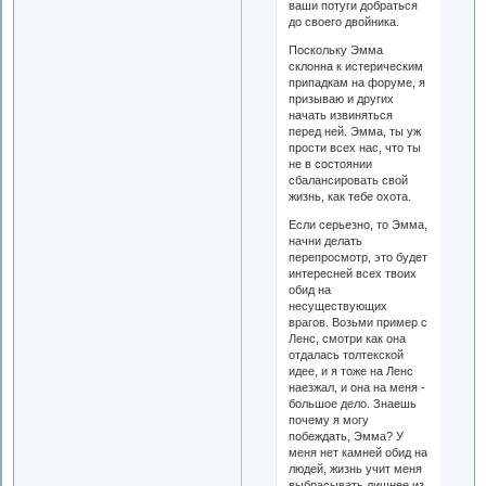
ваши потуги добраться
до своего двойника.
Поскольку Эмма
склонна к истерическим
припадкам на форуме, я
призываю и других
начать извиняться
перед ней. Эмма, ты уж
прости всех нас, что ты
не в состоянии
сбалансировать свой
жизнь, как тебе охота.
Если серьезно, то Эмма,
начни делать
перепросмотр, это будет
интересней всех твоих
обид на
несуществующих
врагов. Возьми пример с
Ленс, смотри как она
отдалась толтекской
идее, и я тоже на Ленс
наезжал, и она на меня -
большое дело. Знаешь
почему я могу
побеждать, Эмма? У
меня нет камней обид на
людей, жизнь учит меня
выбрасывать лишнее из