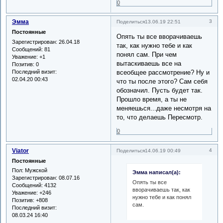
0
Эмма
3
Поделиться
13.06.19 22:51
Постоянные
Опять ты все вворачиваешь
Зарегистрирован
: 26.04.18
так, как нужно тебе и как
Сообщений:
81
понял сам. При чем
Уважение:
+1
вытаскиваешь все на
Позитив:
0
Последний визит:
всеобщее рассмотрение? Ну и
02.04.20 00:43
что ты после этого? Сам себя
обозначил. Пусть будет так.
Прошло время, а ты не
меняешься...даже несмотря на
то, что делаешь Пересмотр.
0
Viator
4
Поделиться
14.06.19 00:49
Постоянные
Пол:
Мужской
Эмма написал(а):
Зарегистрирован
: 08.07.16
Опять ты все
Сообщений:
4132
вворачиваешь так, как
Уважение:
+246
нужно тебе и как понял
Позитив:
+808
сам.
Последний визит:
08.03.24 16:40