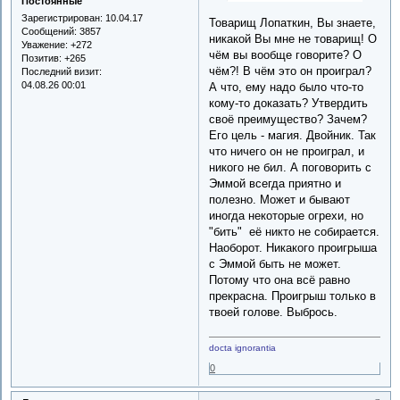
Постоянные
Зарегистрирован
: 10.04.17
Товарищ Лопаткин, Вы знаете,
Сообщений:
3857
никакой Вы мне не товарищ! О
Уважение:
+272
чём вы вообще говорите? О
Позитив:
+265
чём?! В чём это он проиграл?
Последний визит:
04.08.26 00:01
А что, ему надо было что-то
кому-то доказать? Утвердить
своё преимущество? Зачем?
Его цель - магия. Двойник. Так
что ничего он не проиграл, и
никого не бил. А поговорить с
Эммой всегда приятно и
полезно. Может и бывают
иногда некоторые огрехи, но
"бить" её никто не собирается.
Наоборот. Никакого проигрыша
с Эммой быть не может.
Потому что она всё равно
прекрасна. Проигрыш только в
твоей голове. Выбрось.
docta ignorantia
0