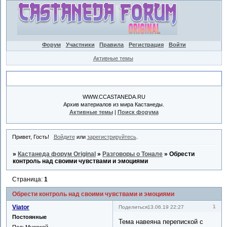
Форум
Участники
Правила
Регистрация
Войти
Активные темы
Объявление
WWW.CCASTANEDA.RU
Архив материалов из мира Кастанеды.
Активные темы
|
Поиск форума
Привет, Гость!
Войдите
или
зарегистрируйтесь
.
»
Кастанеда форум Original
»
Разговоры о Тонале
»
Обрести
контроль над своими чувствами и эмоциями
Страница:
1
Обрести контроль над своими чувствами и эмоциями
Viator
1
Поделиться
13.06.19 22:27
Постоянные
Тема навеяна перепиской с
Пол:
Мужской