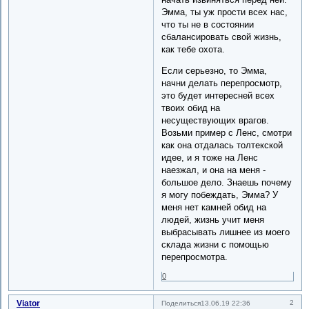
Эмма, ты уж прости всех нас,
что ты не в состоянии
сбалансировать свой жизнь,
как тебе охота.
Если серьезно, то Эмма,
начни делать перепросмотр,
это будет интересней всех
твоих обид на
несуществующих врагов.
Возьми пример с Ленс, смотри
как она отдалась толтекской
идее, и я тоже на Ленс
наезжал, и она на меня -
большое дело. Знаешь почему
я могу побеждать, Эмма? У
меня нет камней обид на
людей, жизнь учит меня
выбрасывать лишнее из моего
склада жизни с помощью
перепросмотра.
0
Viator
2
Поделиться
13.06.19 22:36