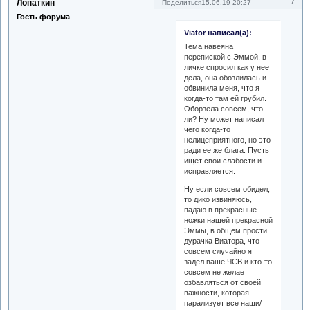
Лопаткин
7
Поделиться
15.06.19 20:27
Гость форума
Viator написал(а):
Тема навеяна
перепиской с Эммой, в
личке спросил как у нее
дела, она обозлилась и
обвинила меня, что я
когда-то там ей грубил.
Оборзела совсем, что
ли? Ну может написал
чего когда-то
нелицеприятного, но это
ради ее же блага. Пусть
ищет свои слабости и
исправляется.
Ну если совсем обидел,
то дико извиняюсь,
падаю в прекрасные
ножки нашей прекрасной
Эммы, в общем прости
дурачка Виатора, что
совсем случайно я
задел ваше ЧСВ и кто-то
совсем не желает
озбавляться от своей
важности, которая
парализует все наши/