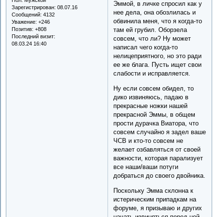
Эммой, в личке спросил как у
Зарегистрирован
: 08.07.16
нее дела, она обозлилась и
Сообщений:
4132
обвинила меня, что я когда-то
Уважение:
+246
Позитив:
+808
там ей грубил. Оборзела
Последний визит:
совсем, что ли? Ну может
08.03.24 16:40
написал чего когда-то
нелицеприятного, но это ради
ее же блага. Пусть ищет свои
слабости и исправляется.
Ну если совсем обидел, то
дико извиняюсь, падаю в
прекрасные ножки нашей
прекрасной Эммы, в общем
прости дурачка Виатора, что
совсем случайно я задел ваше
ЧСВ и кто-то совсем не
желает озбавляться от своей
важности, которая парализует
все наши/ваши потуги
добраться до своего двойника.
Поскольку Эмма склонна к
истерическим припадкам на
форуме, я призываю и других
начать извиняться перед ней.