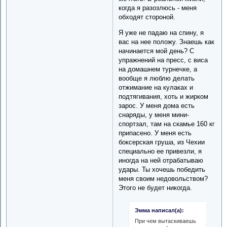
когда я разозлюсь - меня
обходят стороной.
Я уже не падаю на спину, я
вас на нее положу. Знаешь как
начинается мой день? С
упражнений на пресс, с виса
на домашнем турнечке, а
вообще я люблю делать
отжимание на кулаках и
подтягивания, хоть и жирком
зарос. У меня дома есть
снаряды, у меня мини-
спортзал, там на скамье 160 кг
припасено. У меня есть
боксерская груша, из Чехии
специально ее привезли, я
иногда на ней отрабатываю
удары. Ты хочешь победить
меня своим недовольством?
Этого не будет никогда.
Эмма написал(а):
При чем вытаскиваешь