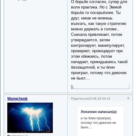
О борьбе согласен, супер для
воли практика. Но с Эммой
борьба то посерьёзнее. Ты
друг, никак не можешь
въехать, как такую стратегию
можно держать в голове..
Сначала привлекает, потом
утверждается, затем
контролирует, манипулирует,
проверяет, провоцирует при
этом обижаясь, потом
нападает, прикидываясь такой
беззащитной, и ты блин
проиграл, потому что девочек
не бьют....
0
Wangchook
6
Поделиться
15.06.19 04:13
Лопаткин написал(а):
и ты блин проиграл,
потому что девочек не
бьют....