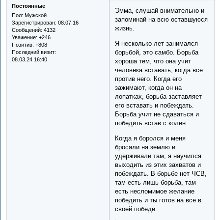
Постоянные
Эмма, слушай внимательно и
Пол:
Мужской
запоминай на всю оставшуюся
Зарегистрирован
: 08.07.16
жизнь.
Сообщений:
4132
Уважение:
+246
Я несколько лет занимался
Позитив:
+808
борьбой, это самбо. Борьба
Последний визит:
08.03.24 16:40
хороша тем, что она учит
человека вставать, когда все
против него. Когда его
зажимают, когда он на
лопатках, борьба заставляет
его вставать и побеждать.
Борьба учит не сдаваться и
победить встав с колен.
Когда я боролся и меня
бросали на землю и
удерживали там, я научился
выходить из этих захватов и
побеждать. В борьбе нет ЧСВ,
там есть лишь борьба, там
есть несломимое желание
победить и ты готов на все в
своей победе.