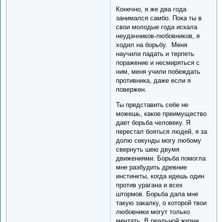
Конечно, я же два года
занимался самбо. Пока ты в
свои молодые года искала
неудачников-любовников, я
ходил на борьбу. Меня
научили падать и терпеть
поражение и несмиряться с
ним, меня учили побеждать
противника, даже если я
повержен.
Ты представить себе не
можешь, какое преимущество
дает борьба человеку. Я
перестал бояться людей, я за
долю секунды могу любому
свернуть шею двумя
движениями. Борьба помогла
мне разбудить древние
инстинкты, когда идешь один
против урагана и всех
штормов. Борьба дала мне
такую закалку, о которой твои
любовники могут только
мечтать. В реальной жизни,