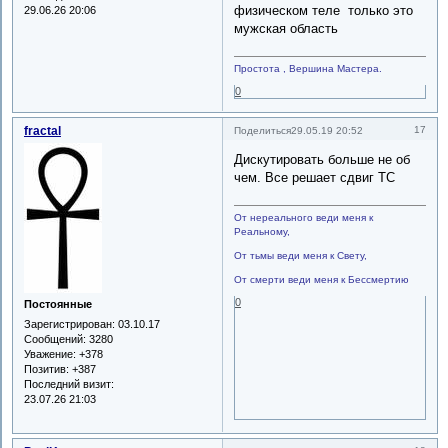
физическом теле только это
29.06.26 20:06
мужская область
Простота , Вершина Мастера.
0
fractal
17
Поделиться
29.05.19 20:52
Дискутировать больше не об
чем. Все решает сдвиг ТС
От нереального веди меня к
Реальному,
От тьмы веди меня к Свету,
От смерти веди меня к Бессмертию
0
Постоянные
Зарегистрирован
: 03.10.17
Сообщений:
3280
Уважение:
+378
Позитив:
+387
Последний визит:
23.07.26 21:03