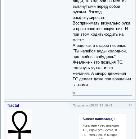
люди, то ходьбой на месте с
вытянутыми перед собой
руками. Взгляд
расфокусирован.
Воспринимать визуально руки
и пространство вокруг них. И
при этом ходить-ходить на
месте.
А ещё как в старой песенке.
"Ты напейся воды холодной,
про любовь забудешь".
Жеалние - это позиция ТС,
сдвинуть чутка, и нет
желания. А микро движения
ТС делает даже при вращении
глазами.
0
fractal
11
Поделиться
28.05.19 16:41
Sunset написал(а):
Жеалние - это позиция
ТС, сдвинуть чутка, и
нет желания. А микро