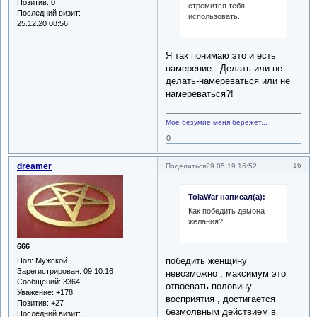
Позитив:
0
стремится тебя
Последний визит:
использовать...
25.12.20 08:56
Я так понимаю это и есть
намерение...Делать или не
делать-намереваться или не
намереваться?!
Моё безумие меня бережёт...
0
dreamer
16
Поделиться
29.05.19 16:52
TolaWar написал(а):
Как победить демона
желания?
666
победить женщину
Пол:
Мужской
Зарегистрирован
: 09.10.16
невозможно , максимум это
Сообщений:
3364
отвоевать половину
Уважение:
+178
восприятия , достигается
Позитив:
+27
безмолвным действием в
Последний визит: