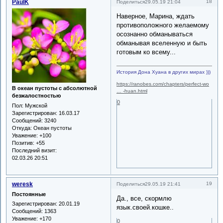
PaulK
18
Поделиться
29.05.19 21:04
Наверное, Марина, ждать
противоположного желаемому
осознанно обманываться
обманывая вселенную и быть
готовым ко всему...
История Дона Хуана в других мирах )))
https://ranobes.com/chapters/perfect-wo
В океан пустоты с абсолютной
… -huan.html
безжалостностью
0
Пол:
Мужской
Зарегистрирован
: 16.03.17
Сообщений:
3240
Откуда:
Океан пустоты
Уважение:
+100
Позитив:
+55
Последний визит:
02.03.26 20:51
weresk
19
Поделиться
29.05.19 21:41
Постоянные
Да., все, скормлю
Зарегистрирован
: 20.01.19
язык.своей.кошке..
Сообщений:
1363
Уважение:
+170
0