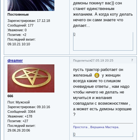
демоны покинут вас)) сон
станет единственным
желанием. А когда коту делать
Постоянные
нечего он сами знаете что
Зарегистрирован
: 17.12.18
делает...
Сообщений:
177
Уважение:
0
0
Позитив:
+2
Последний визит:
09.10.21 10:10
dreamer
7
Поделиться
27.05.19 20:25
пусть трактор работает он
железный
у женщин
всегда какие то слишком
очевидные ответы , нам надо
чтобы ничего не делать не
666
мучиться и желания
Пол:
Мужской
совпадали с возможностями ,
Зарегистрирован
: 09.10.16
а может есть демоны хорошие
Сообщений:
3364
?
Уважение:
+178
Позитив:
+27
Последний визит:
Простота , Вершина Мастера.
29.06.26 20:06
0