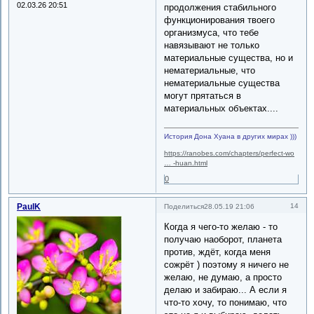
02.03.26 20:51
продолжения стабильного
функционирования твоего
организмуса, что тебе
навязывают не только
материальные существа, но и
нематериальные, что
нематериальные существа
могут прятаться в
материальных объектах....
История Дона Хуана в других мирах )))
https://ranobes.com/chapters/perfect-wo
… -huan.html
0
PaulK
14
Поделиться
28.05.19 21:06
Когда я чего-то желаю - то
получаю наоборот, планета
против, ждёт, когда меня
сожрёт ) поэтому я ничего не
желаю, не думаю, а просто
делаю и забираю... А если я
что-то хочу, то понимаю, что