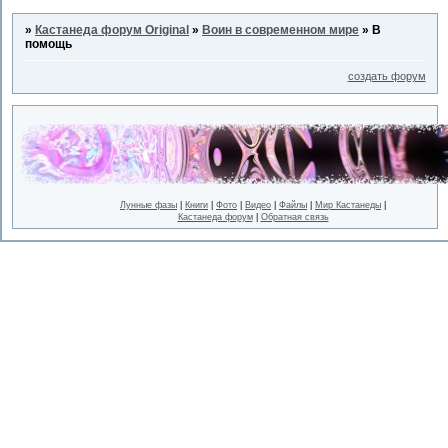
»
Кастанеда форум Original
»
Воин в современном мире
»
В
помощь
создать форум
Лунные фазы
|
Книги
|
Фото
|
Видео
|
Файлы
|
Мир Кастанеды
|
Кастанеда форум
|
Обратная связь