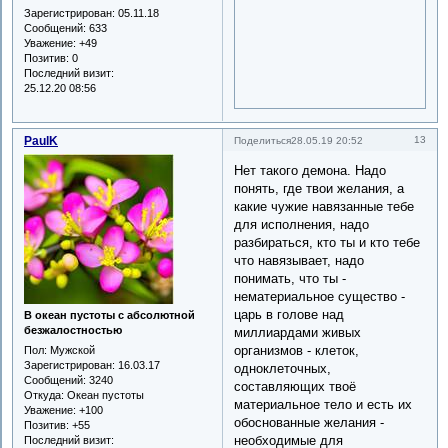
Зарегистрирован
: 05.11.18
Сообщений:
633
Уважение:
+49
Позитив:
0
Последний визит:
25.12.20 08:56
PaulK
13
Поделиться
28.05.19 20:52
Нет такого демона. Надо
понять, где твои желания, а
какие чужие навязанные тебе
для исполнения, надо
разбираться, кто ты и кто тебе
что навязывает, надо
понимать, что ты -
нематериальное существо -
царь в голове над
В океан пустоты с абсолютной
безжалостностью
миллиардами живых
организмов - клеток,
Пол:
Мужской
Зарегистрирован
: 16.03.17
одноклеточных,
Сообщений:
3240
составляющих твоё
Откуда:
Океан пустоты
материальное тело и есть их
Уважение:
+100
обоснованные желания -
Позитив:
+55
необходимые для
Последний визит: