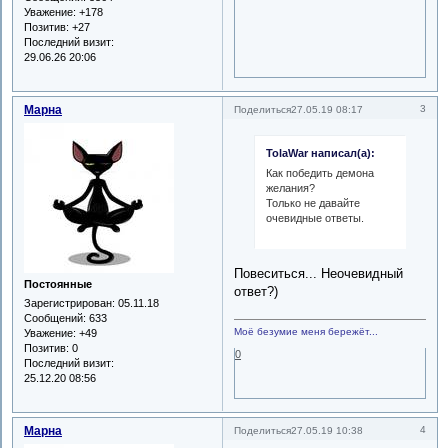
Уважение:
+178
Позитив:
+27
Последний визит:
29.06.26 20:06
Марна
3
Поделиться
27.05.19 08:17
TolaWar написал(а):
Как победить демона
желания?
Только не давайте
очевидные ответы.
Повеситься... Неочевидный
Постоянные
ответ?)
Зарегистрирован
: 05.11.18
Сообщений:
633
Моё безумие меня бережёт...
Уважение:
+49
Позитив:
0
0
Последний визит:
25.12.20 08:56
Марна
4
Поделиться
27.05.19 10:38