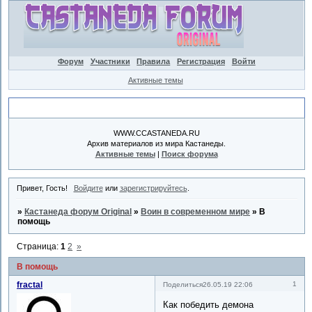
Форум
Участники
Правила
Регистрация
Войти
Активные темы
Объявление
WWW.CCASTANEDA.RU
Архив материалов из мира Кастанеды.
Активные темы
|
Поиск форума
Привет, Гость!
Войдите
или
зарегистрируйтесь
.
»
Кастанеда форум Original
»
Воин в современном мире
»
В
помощь
Страница:
1
2
»
В помощь
fractal
1
Поделиться
26.05.19 22:06
Как победить демона