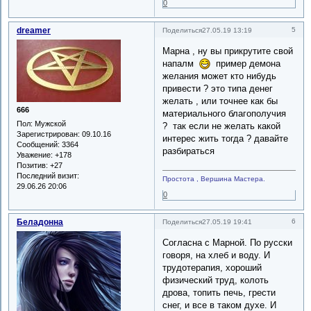
0
dreamer
5
Поделиться
27.05.19 13:19
Марна , ну вы прикрутите свой
напалм
пример демона
желания может кто нибудь
привести ? это типа денег
желать , или точнее как бы
666
материального благополучия
Пол:
Мужской
? так если не желать какой
Зарегистрирован
: 09.10.16
интерес жить тогда ? давайте
Сообщений:
3364
разбираться
Уважение:
+178
Позитив:
+27
Последний визит:
Простота , Вершина Мастера.
29.06.26 20:06
0
Беладонна
6
Поделиться
27.05.19 19:41
Согласна с Марной. По русски
говоря, на хлеб и воду. И
трудотерапия, хороший
физический труд, колоть
дрова, топить печь, грести
снег, и все в таком духе. И