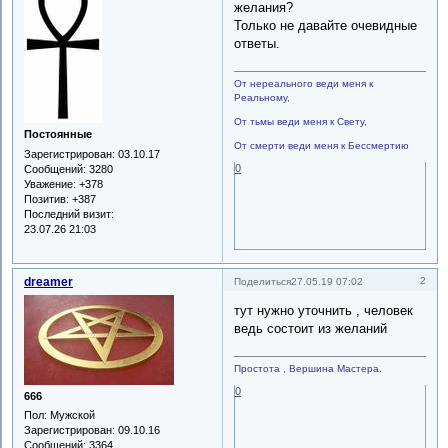
желания?
Только не давайте очевидные
ответы.
От нереального веди меня к
Реальному,
От тьмы веди меня к Свету,
Постоянные
От смерти веди меня к Бессмертию
Зарегистрирован
: 03.10.17
0
Сообщений:
3280
Уважение:
+378
Позитив:
+387
Последний визит:
23.07.26 21:03
dreamer
2
Поделиться
27.05.19 07:02
тут нужно уточнить , человек
ведь состоит из желаний
Простота , Вершина Мастера.
0
666
Пол:
Мужской
Зарегистрирован
: 09.10.16
Сообщений:
3364