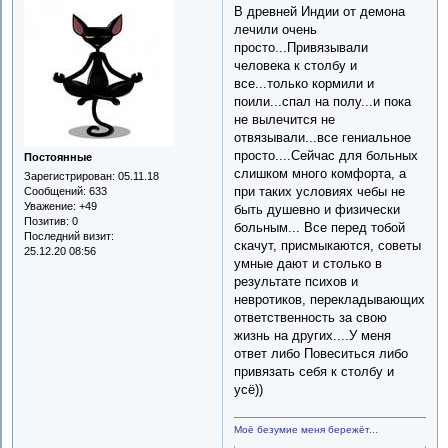
В древней Индии от демона
лечили очень
просто...Привязывали
человека к столбу и
все...только кормили и
поили...спал на полу...и пока
не вылечится не
отвязывали...все гениальное
просто....Сейчас для больных
Постоянные
слишком много комфорта, а
Зарегистрирован
: 05.11.18
при таких условиях чебы не
Сообщений:
633
Уважение:
+49
быть душевно и физически
Позитив:
0
больным... Все перед тобой
Последний визит:
скачут, присмыкаются, советы
25.12.20 08:56
умные дают и столько в
результате психов и
невротиков, перекладывающих
ответственность за свою
жизнь на других....У меня
ответ либо Повеситься либо
привязать себя к столбу и
усё))
Моё безумие меня бережёт...