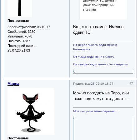
движения ТС делает
даже при вращении
глазами.
Постоянные
Вот, это то самое. Именно,
Зарегистрирован
: 03.10.17
Сообщений:
3280
сдвиг ТС.
Уважение:
+378
Позитив:
+387
От нереального веди меня к
Последний визит:
Реальному,
23.07.26 21:03
От тьмы веди меня к Свету,
От смерти веди меня к Бессмертию
0
Марна
12
Поделиться
28.05.19 18:57
Можно погадать на Таро, они
тоже подскажут что делать...
Моё безумие меня бережёт...
0
Постоянные