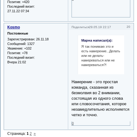
Позитив:
+420
Последний визит:
27.11.22 07:34
Kosmo
20
Поделиться
29.05.19 22:17
Постоянные
Зарегистрирован
: 26.11.18
Марна написал(а):
Сообщений:
1327
Я так понимаю это и
Уважение:
+102
есть намерение...Делать
Позитив:
+78
или не делать-
Последний визит:
намереваться или не
Вчера 21:02
намереваться?!
Намерение - это простая
команда, сказанная из
безмолвия во 2 внимании,
состоящая из одного слова
или словосочетания, которое
незамедлительно исполняется
четко и точно.
0
Страница:
1
2
»