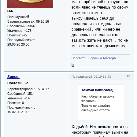
масть прёт и всё в тонусе , но
если явно не тянешь по своим
666
возможностям а
Пол:
Мужской
выкручиваешь себя до
Зарегистрирован
: 09.10.16
предела из за идеальных
Сообщений:
3364
сравнений , или ничего не
Уважение:
+178
делаешь но желания как
Позитив:
+27
зависть жить не дают , то не
Последний визит:
29.06.26 20:06
мешает поискать демонишку
Простота , Вершина Мастера.
0
Sunset
10
Поделиться
28.05.19 12:43
Постоянные
Зарегистрирован
: 15.04.17
TolaWar написал(а):
Сообщений:
1514
Как победить демона
Уважение:
+14
желания?
Позитив:
0
Только не давайте
Последний визит:
очевидные ответы.
15.02.20 21:13
Ходьбой. Нет возможности по
некоторым причинам выйти на