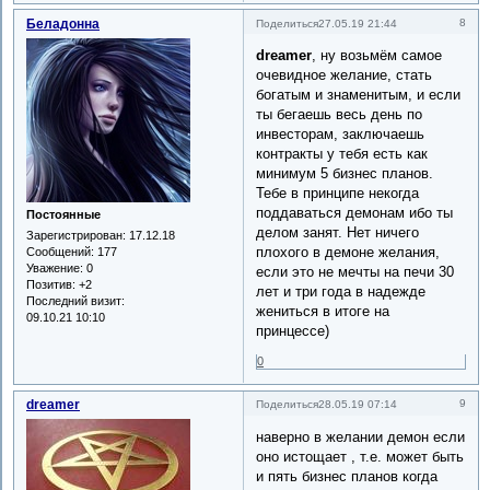
Беладонна
8
Поделиться
27.05.19 21:44
dreamer
, ну возьмём самое
очевидное желание, стать
богатым и знаменитым, и если
ты бегаешь весь день по
инвесторам, заключаешь
контракты у тебя есть как
минимум 5 бизнес планов.
Тебе в принципе некогда
поддаваться демонам ибо ты
Постоянные
делом занят. Нет ничего
Зарегистрирован
: 17.12.18
плохого в демоне желания,
Сообщений:
177
Уважение:
0
если это не мечты на печи 30
Позитив:
+2
лет и три года в надежде
Последний визит:
жениться в итоге на
09.10.21 10:10
принцессе)
0
dreamer
9
Поделиться
28.05.19 07:14
наверно в желании демон если
оно истощает , т.е. может быть
и пять бизнес планов когда