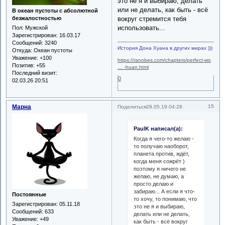
это не я и выбираю, делать
или не делать, как быть - всё
В океан пустоты с абсолютной
безжалостностью
вокруг стремится тебя
использовать...
Пол:
Мужской
Зарегистрирован
: 16.03.17
Сообщений:
3240
История Дона Хуана в других мирах )))
Откуда:
Океан пустоты
Уважение:
+100
https://ranobes.com/chapters/perfect-wo
Позитив:
+55
… -huan.html
Последний визит:
0
02.03.26 20:51
Марна
15
Поделиться
29.05.19 04:28
PaulK написал(а):
Когда я чего-то желаю -
то получаю наоборот,
планета против, ждёт,
когда меня сожрёт )
поэтому я ничего не
желаю, не думаю, а
просто делаю и
забираю... А если я что-
Постоянные
то хочу, то понимаю, что
Зарегистрирован
: 05.11.18
это не я и выбираю,
Сообщений:
633
делать или не делать,
Уважение:
+49
как быть - всё вокруг