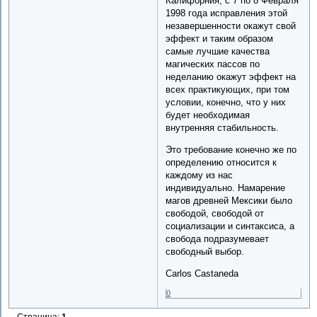
Калифорния, с 7 по 8 Февраля
1998 года исправления этой
незавершенности окажут свой
эффект и таким образом
самые лучшие качества
магических пассов по
неделанию окажут эффект на
всех практикующих, при том
условии, конечно, что у них
будет необходимая
внутренняя стабильность.
Это требование конечно же по
определению относится к
каждому из нас
индивидуально. Намарение
магов древней Мексики было
свободой, свободой от
социализации и синтаксиса, а
свобода подразумевает
свободный выбор.
Carlos Castaneda
0
Страница:
1