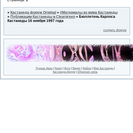
»
Кастанеда форум Original
»
#Материалы из мира Кастанеды
»
Публикации Кастанеды и Cleargreen
»
Бюллетень Карлоса
Кастанеды 16 ноября 1997 года
создать форум
Лунные фазы
|
Книги
|
Фото
|
Видео
|
Файлы
|
Мир Кастанеды
|
Кастанеда форум
|
Обратная связь