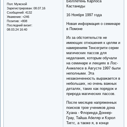
Бюллетень Карлоса
Пол:
Мужской
Кастанеды
Зарегистрирован
: 08.07.16
Сообщений:
4132
16 Ноября 1997 года
Уважение:
+246
Позитив:
+808
Новая информация о семинаре
Последний визит:
в Помоне
08.03.24 16:40
Из за обстоятельств не
имеющих отношения к целям и
намерениям Тенсегрити серии
магических пассов для
неделания, которым обучали
на семинаре и лекциях в Лос-
Анжелесе в Августе 1997 были
неполными. Эта
незаконченность выражается в
небольших, но очень важных
деталях, таких как порядок и
природа магических пассов.
После месяцев напряженных
поисков трое учеников дона
Хуана - Флоринда Доннер-
Грау, Тайша Абеляр и Кэрол
Тиггс, а также я, в конце