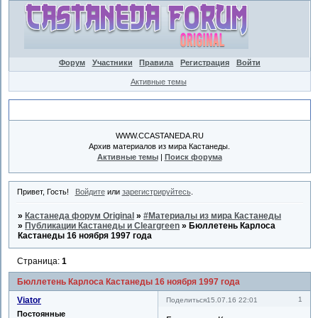
Форум
Участники
Правила
Регистрация
Войти
Активные темы
Объявление
WWW.CCASTANEDA.RU
Архив материалов из мира Кастанеды.
Активные темы
|
Поиск форума
Привет, Гость!
Войдите
или
зарегистрируйтесь
.
»
Кастанеда форум Original
»
#Материалы из мира Кастанеды
»
Публикации Кастанеды и Cleargreen
»
Бюллетень Карлоса
Кастанеды 16 ноября 1997 года
Страница:
1
Бюллетень Карлоса Кастанеды 16 ноября 1997 года
Viator
1
Поделиться
15.07.16 22:01
Постоянные