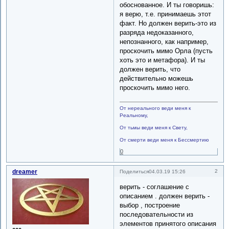
обоснованное. И ты говоришь:
я верю, т.е. принимаешь этот
факт. Но должен верить-это из
разряда недоказанного,
непознанного, как например,
проскочить мимо Орла (пусть
хоть это и метафора). И ты
должен верить, что
действительно можешь
проскочить мимо него.
От нереального веди меня к
Реальному,
От тьмы веди меня к Свету,
От смерти веди меня к Бессмертию
0
dreamer
2
Поделиться
04.03.19 15:26
верить - соглашение с
описанием . должен верить -
выбор , построение
последовательности из
элементов принятого описания