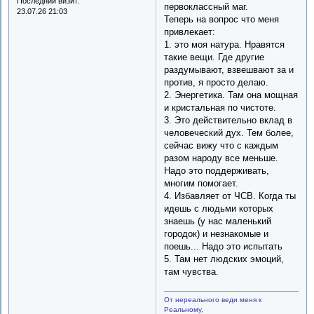
Последний визит:
первоклассный маг.
23.07.26 21:03
Теперь на вопрос что меня
привлекает:
1. это моя натура. Нравятся
такие вещи. Где другие
раздумывают, взвешвают за и
против, я просто делаю.
2. Энергетика. Там она мощная
и кристальная по чистоте.
3. Это действительно вклад в
человеческий дух. Тем более,
сейчас вижу что с каждым
разом народу все меньше.
Надо это поддерживать,
многим помогает.
4. Избавляет от ЧСВ. Когда ты
идешь с людьми которых
знаешь (у нас маленький
городок) и незнакомые и
поешь... Надо это испытать
5. Там нет людских эмоций,
там чувства.
От нереального веди меня к
Реальному,