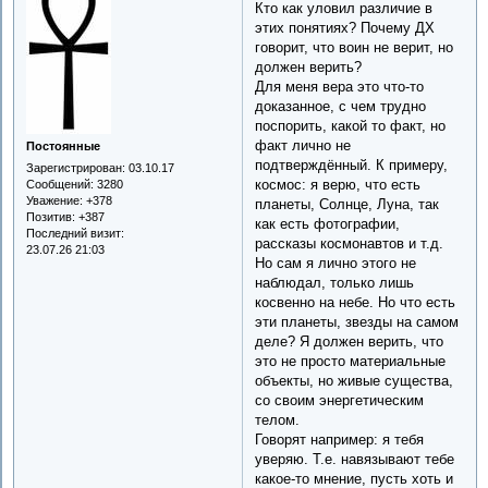
Кто как уловил различие в
этих понятиях? Почему ДХ
говорит, что воин не верит, но
должен верить?
Для меня вера это что-то
доказанное, с чем трудно
поспорить, какой то факт, но
факт лично не
Постоянные
подтверждённый. К примеру,
Зарегистрирован
: 03.10.17
космос: я верю, что есть
Сообщений:
3280
Уважение:
+378
планеты, Солнце, Луна, так
Позитив:
+387
как есть фотографии,
Последний визит:
рассказы космонавтов и т.д.
23.07.26 21:03
Но сам я лично этого не
наблюдал, только лишь
косвенно на небе. Но что есть
эти планеты, звезды на самом
деле? Я должен верить, что
это не просто материальные
объекты, но живые существа,
со своим энергетическим
телом.
Говорят например: я тебя
уверяю. Т.е. навязывают тебе
какое-то мнение, пусть хоть и