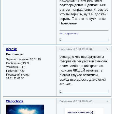
находишь чёткие реальные
подтверждения и двигаешься
в этом направлении, к тому во
что ты веришь, ну т.е. должен
верить. Т.е. это по сути то же
Намерение.
docta ignorantia
0
weresk
8
Поделиться
07.03.19 10:34
Постоянные
очевидно что все аргументы
Зарегистрирован
: 20.01.19
говорят об отсутствии смысла
Сообщений:
1363
в чем- либо, но абстрактная
Уважение:
+170
позиция ЛЮДЕЙ означает в
Позитив:
+420
Последний визит:
любом случае оптимизм,
27.11.22 07:34
выход всегда есть даже если
его нет..
0
Wangchook
9
Поделиться
08.03.19 04:48
weresk написал(а):