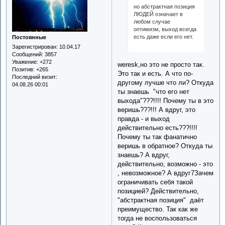
но абстрактная позиция
ЛЮДЕЙ означает в
любом случае
оптимизм, выход всегда
есть даже если его нет.
Постоянные
Зарегистрирован
: 10.04.17
Сообщений:
3857
Уважение:
+272
weresk,но это не просто так.
Позитив:
+265
Это так и есть. А что по-
Последний визит:
другому лучше что ли? Откуда
04.08.26 00:01
ты знаешь "что его нет
выхода"???!!!! Почему ты в это
веришь???!!! А вдруг, это
правда - и выход
действительно есть???!!!!
Почему ты так фанатично
веришь в обратное? Откуда ты
знаешь? А вдруг,
действительно, возможно - это
, невозможное? А вдруг7Зачем
ограничивать себя такой
позицией? Действительно,
"абстрактная позиция" даёт
преимущество. Так как же
тогда не воспользоваться