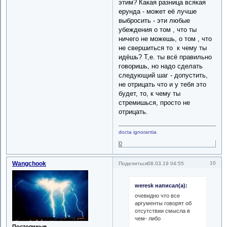
этим? Какая разница всякая
ерунда - может её лучше
выбросить - эти любые
убеждения о том , что ты
ничего не можешь, о том , что
не свершиться то к чему ты
идёшь? Т,е. ты всё правильно
говоришь, но надо сделать
следующий шаг - допустить,
не отрицать что и у тебя это
будет, то, к чему ты
стремишься, просто не
отрицать.
docta ignorantia
0
Wangchook
10
Поделиться
08.03.19 04:55
weresk написал(а):
очевидно что все
аргументы говорят об
отсутствии смысла в
чем- либо
Постоянные