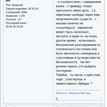
666
, в соответствии с намерением
Пол:
Мужской
воина . к примеру лозунг
Зарегистрирован
: 09.10.16
проскочить мимо орла , т.е.
Сообщений:
3364
обретение свободы через мир
Уважение:
+178
неорганических существ , с
Позитив:
+27
магами конечно не
Последний визит:
29.06.26 20:06
соскучишься , вариантов
может быть несколько ,
застрять в мире нс на очень
долгое время , испытывать
бесконечное разочарование от
статического состояния или
быть абсолютно свободным и
счастливым в путешествии по
бесконечности . так вот
должен верить это выбрать
последнее .
TolaWar , ты писал о крёстном
ходе , участвуешь в
православных обрядах ?
Простота , Вершина Мастера.
0