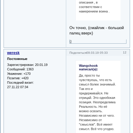
описания , в
соответствии с
намерением воина .
Оч точно, (смайлик - большой
палец вверх)
0
weresk
12
Поделиться
09.03.19 05:33
Постоянные
Зарегистрирован
: 20.01.19
Wangchook
Сообщений:
1363
написал(а):
Уважение:
+170
Да, просто ты
Позитив:
+420
чувствуешь, что есть
Последний визит:
смысл более значимый.
27.11.22 07:34
Так его и
придерживайся. Не
отрицай. Это однобокая
позиция. Неопределима
Реальность. Но её
можно освоить.
Независимо ни от чего.
Независимо от
"смыслов". Всё имеет
смысл. Всё что угодно.