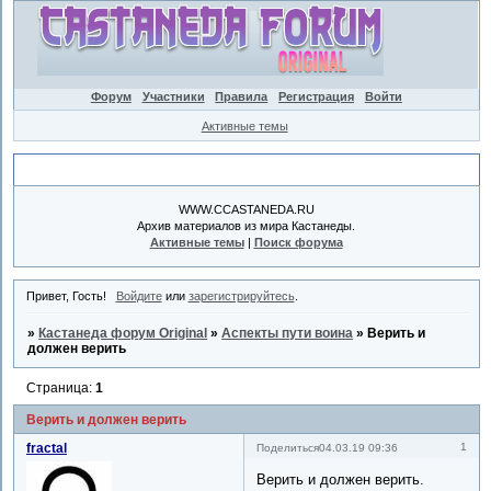
Форум
Участники
Правила
Регистрация
Войти
Активные темы
Объявление
WWW.CCASTANEDA.RU
Архив материалов из мира Кастанеды.
Активные темы
|
Поиск форума
Привет, Гость!
Войдите
или
зарегистрируйтесь
.
»
Кастанеда форум Original
»
Аспекты пути воина
»
Верить и
должен верить
Страница:
1
Верить и должен верить
fractal
1
Поделиться
04.03.19 09:36
Верить и должен верить.