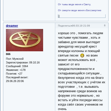
От тьмы веди меня к Свету,
От смерти веди меня к Бессмертию
0
dreamer
6
Поделиться
06.03.19 21:09
хорошо это , помогать людям
чистыми чувствами , хоть и
забавно для меня выглядит
арендатор несущий крест
впереди колонны и поющий
666
святые песни
но воин
Пол:
Мужской
может использовать всё ,
Зарегистрирован
: 09.10.16
зависит от его
Сообщений:
3364
предрасположенности и
Уважение:
+178
складывающейся ситуации ,
Позитив:
+27
безупречно когда это на благо
Последний визит:
29.06.26 20:06
всех участвующих с учётом их
подготовки , т.е. вызывать
напряжение среди воинов на
форуме это нормально , но
встать и уйти посреди мессы
когда свёл своих учеников не
очень