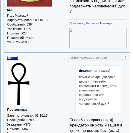
возможность подпитаться или
поддержать человеческий дух
666
?
Пол:
Мужской
Зарегистрирован
: 09.10.16
Простота , Вершина Мастера.
Сообщений:
3364
Уважение:
+178
0
Позитив:
+27
Последний визит:
29.06.26 20:06
fractal
5
Поделиться
04.03.19 20:04
dreamer написал(а):
похоже на арендатора в
церкви что тебя
привлекает в этом , есть
возможность
подпитаться или
поддержать
человеческий дух ?
Постоянные
Зарегистрирован
: 03.10.17
Спасибо за сравнение))) .
Сообщений:
3280
Уважение:
+378
Арендатор он хоть и зашел в
Позитив:
+387
тупик, но все же был (есть)