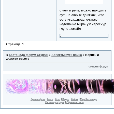
о чем и речь, можно находить
суть в любых движках, игра
есть игра...предпочитаю
неделание мира- уж чересчур
глупо ..смайл
0
Страница:
1
»
Кастанеда форум Original
»
Аспекты пути воина
»
Верить и
должен верить
создать форум
Лунные фазы
|
Книги
|
Фото
|
Видео
|
Файлы
|
Мир Кастанеды
|
Кастанеда форум
|
Обратная связь