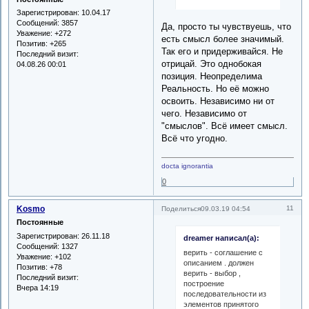
Зарегистрирован
: 10.04.17
Сообщений:
3857
Да, просто ты чувствуешь, что
Уважение:
+272
есть смысл более значимый.
Позитив:
+265
Так его и придерживайся. Не
Последний визит:
отрицай. Это однобокая
04.08.26 00:01
позиция. Неопределима
Реальность. Но её можно
освоить. Независимо ни от
чего. Независимо от
"смыслов". Всё имеет смысл.
Всё что угодно.
docta ignorantia
0
Kosmo
11
Поделиться
09.03.19 04:54
Постоянные
Зарегистрирован
: 26.11.18
dreamer написал(а):
Сообщений:
1327
верить - соглашение с
Уважение:
+102
описанием . должен
Позитив:
+78
верить - выбор ,
Последний визит:
построение
Вчера 14:19
последовательности из
элементов принятого