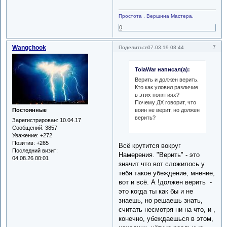
Простота , Вершина Мастера.
0
Wangchook
7
Поделиться
07.03.19 08:44
TolaWar написал(а):
Верить и должен верить.
Кто как уловил различие
в этих понятиях?
Почему ДХ говорит, что
воин не верит, но должен
Постоянные
верить?
Зарегистрирован
: 10.04.17
Сообщений:
3857
Уважение:
+272
Позитив:
+265
Всё крутится вокруг
Последний визит:
Намерения. "Верить" - это
04.08.26 00:01
значит что вот сложилось у
тебя такое убеждение, мнение,
вот и всё. А !должен верить -
это когда ты как бы и не
знаешь, но решаешь знать,
считать несмотря ни на что, и ,
конечно, убеждаешься в этом,