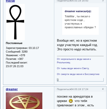
fractal
3
Поделиться
04.03.19 16:43
dreamer написал(а):
TolaWar , ты писал о
крёстном ходе ,
участвуешь в
православных обрядах ?
Вообще нет, но в крестном
Постоянные
ходе участвую каждый год.
Зарегистрирован
: 03.10.17
Это просто надо испытать.
Сообщений:
3280
Уважение:
+378
Позитив:
+387
От нереального веди меня к
Последний визит:
Реальному,
23.07.26 21:03
От тьмы веди меня к Свету,
От смерти веди меня к Бессмертию
0
dreamer
4
Поделиться
04.03.19 17:24
похоже на арендатора в
церкви
что тебя
привлекает в этом , есть