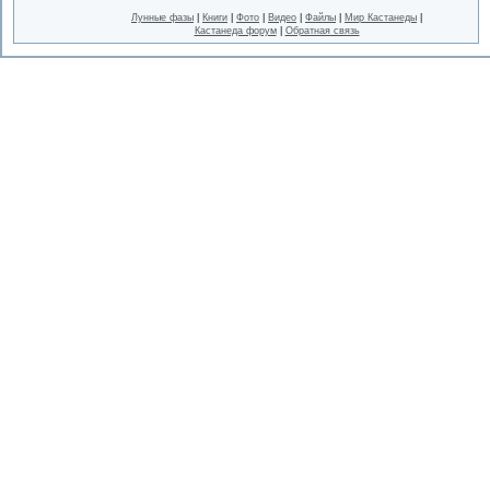
Лунные фазы
|
Книги
|
Фото
|
Видео
|
Файлы
|
Мир Кастанеды
|
Кастанеда форум
|
Обратная связь