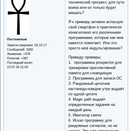
технический прогресс для пути
воина или он только будет
мешать?
Я к примеру активно испоьзую
свой смартфон и практически
изнасиловал его различными
программами, которые как мне
Постоянные
кажется помогают. Или это
Зарегистрирован
: 03.10.17
просто моё индульгирование?
Сообщений:
3280
Уважение:
+378
Приведу примеры:
Позитив:
+387
1. программка prospector для
Последний визит:
23.07.26 21:03
тренировки проспективной
памяти для сновидящих
2. Программка для записи ОС
3. Рандомный цитатник
кастанеды-каждое утро выдаёт
по одной цитате
4. Magic path выдаёт
определенные задания на
каждый день
5. Имитатор свечи
6. Искал программу для
рандомных сигналов, но не
нашел. Это для упражнения