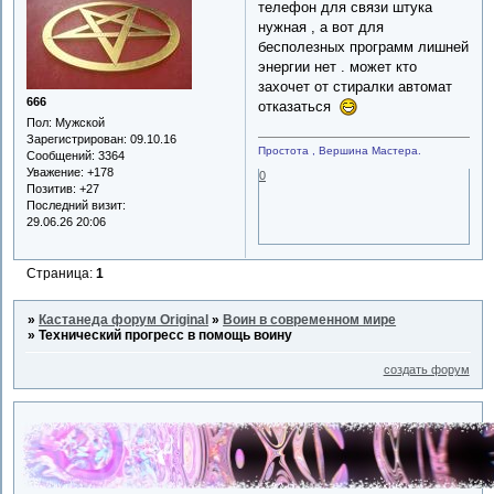
телефон для связи штука
нужная , а вот для
бесполезных программ лишней
энергии нет . может кто
захочет от стиралки автомат
666
отказаться
Пол:
Мужской
Зарегистрирован
: 09.10.16
Простота , Вершина Мастера.
Сообщений:
3364
Уважение:
+178
0
Позитив:
+27
Последний визит:
29.06.26 20:06
Страница:
1
»
Кастанеда форум Original
»
Воин в современном мире
»
Технический прогресс в помощь воину
создать форум