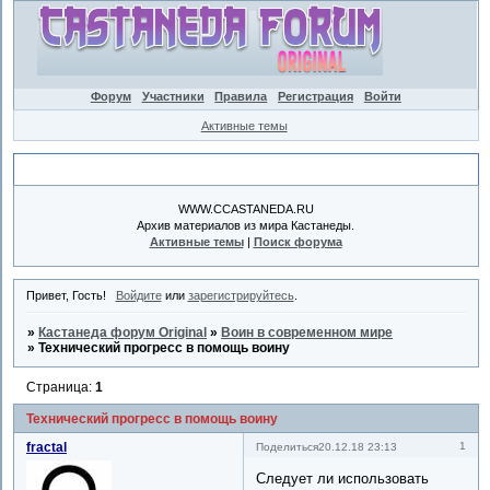
Форум
Участники
Правила
Регистрация
Войти
Активные темы
Объявление
WWW.CCASTANEDA.RU
Архив материалов из мира Кастанеды.
Активные темы
|
Поиск форума
Привет, Гость!
Войдите
или
зарегистрируйтесь
.
»
Кастанеда форум Original
»
Воин в современном мире
»
Технический прогресс в помощь воину
Страница:
1
Технический прогресс в помощь воину
fractal
1
Поделиться
20.12.18 23:13
Следует ли использовать