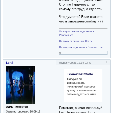
Стоп по Гурджиеву. Так
самому его трудно сделать.
Что думаете? Если скажете,
что я извращенец-пойму ) ) )
От нереального веди меня к
Реальному,
От тьмы веди меня к Свету,
От смерти веди меня к Бессмертию
0
LenS
2
Поделиться
21.12.18 02:43
TolaWar написал(а):
Следует ли
использовать
технический прогресс
для пути воина или он
только будет мешать?
Администратор
Помогает, значит используй.
Зарегистрирован
: 10.09.18
Нет. Тогда нахрен. Есть