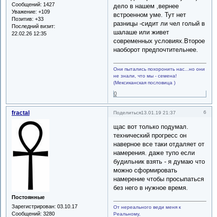
Сообщений:
1427
дело в нашем ,вернее
Уважение:
+109
встроенном уме. Тут нет
Позитив:
+33
разницы -сидит ли чел голый в
Последний визит:
шалаше или живет
22.02.26 12:35
современных условиях.Второе
наоборот предпочтительнее.
Они пытались похоронить нас...но они
не знали, что мы - семена!
(Мексиканская пословица )
0
fractal
6
Поделиться
13.01.19 21:37
щас вот только подумал.
технический прогресс он
наверное все таки отдаляет от
намерения. даже тупо если
будильник взять - я думаю что
можно сформировать
намерение чтобы просыпаться
без него в нужное время.
Постоянные
Зарегистрирован
: 03.10.17
От нереального веди меня к
Сообщений:
3280
Реальному,