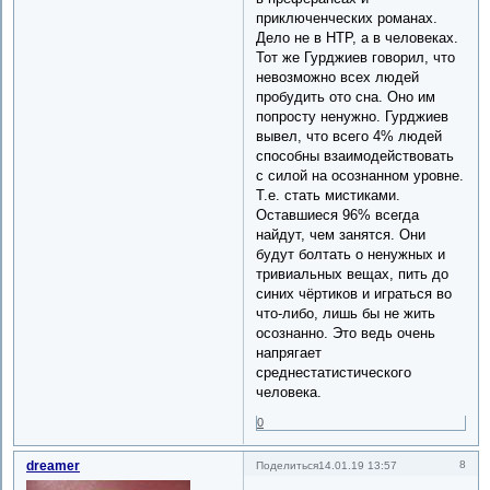
приключенческих романах.
Дело не в НТР, а в человеках.
Тот же Гурджиев говорил, что
невозможно всех людей
пробудить ото сна. Оно им
попросту ненужно. Гурджиев
вывел, что всего 4% людей
способны взаимодействовать
с силой на осознанном уровне.
Т.е. стать мистиками.
Оставшиеся 96% всегда
найдут, чем занятся. Они
будут болтать о ненужных и
тривиальных вещах, пить до
синих чёртиков и играться во
что-либо, лишь бы не жить
осознанно. Это ведь очень
напрягает
среднестатистического
человека.
0
dreamer
8
Поделиться
14.01.19 13:57