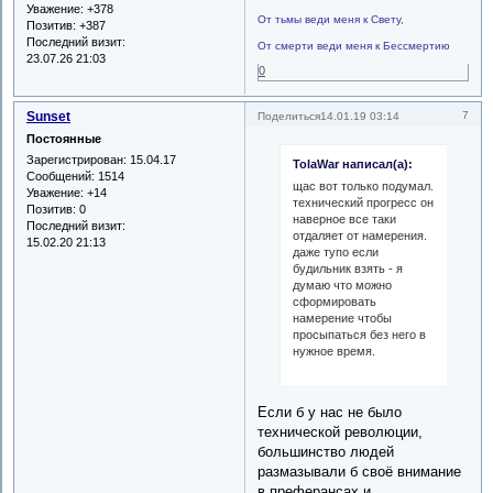
Уважение:
+378
От тьмы веди меня к Свету,
Позитив:
+387
Последний визит:
От смерти веди меня к Бессмертию
23.07.26 21:03
0
Sunset
7
Поделиться
14.01.19 03:14
Постоянные
Зарегистрирован
: 15.04.17
TolaWar написал(а):
Сообщений:
1514
щас вот только подумал.
Уважение:
+14
технический прогресс он
Позитив:
0
наверное все таки
Последний визит:
отдаляет от намерения.
15.02.20 21:13
даже тупо если
будильник взять - я
думаю что можно
сформировать
намерение чтобы
просыпаться без него в
нужное время.
Если б у нас не было
технической революции,
большинство людей
размазывали б своё внимание
в преферансах и