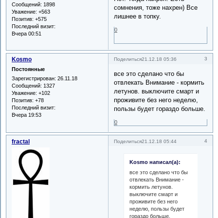
Сообщений:
1898
сомнения, тоже нахрен) Все
Уважение:
+563
лишнее в топку.
Позитив:
+575
Последний визит:
0
Вчера 00:51
Kosmo
3
Поделиться
21.12.18 05:36
Постоянные
все это сделано что бы
Зарегистрирован
: 26.11.18
отвлекать Внимание - кормить
Сообщений:
1327
летунов. выключите смарт и
Уважение:
+102
проживите без него неделю,
Позитив:
+78
Последний визит:
пользы будет гораздо больше.
Вчера 19:53
0
fractal
4
Поделиться
21.12.18 05:44
Kosmo написал(а):
все это сделано что бы
отвлекать Внимание -
кормить летунов.
выключите смарт и
проживите без него
неделю, пользы будет
гораздо больше.