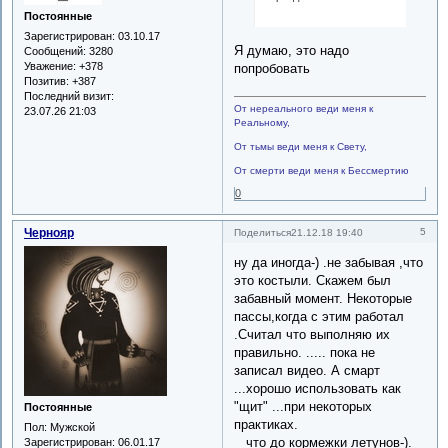
Постоянные
Зарегистрирован
: 03.10.17
Я думаю, это надо
Сообщений:
3280
Уважение:
+378
попробовать
Позитив:
+387
Последний визит:
От нереального веди меня к
23.07.26 21:03
Реальному,
От тьмы веди меня к Свету,
От смерти веди меня к Бессмертию
0
Чернояр
5
Поделиться
21.12.18 19:40
ну да иногда-) .не забывая ,что
это костыли. Скажем был
забавный момент. Некоторые
пассы,когда с этим работал
.Считал что выполняю их
правильно. ..... пока не
записал видео. А смарт
...хорошо использовать как
"щит" ...при некоторых
Постоянные
практиках.
Пол:
Мужской
что до кормежки летунов-).
Зарегистрирован
: 06.01.17