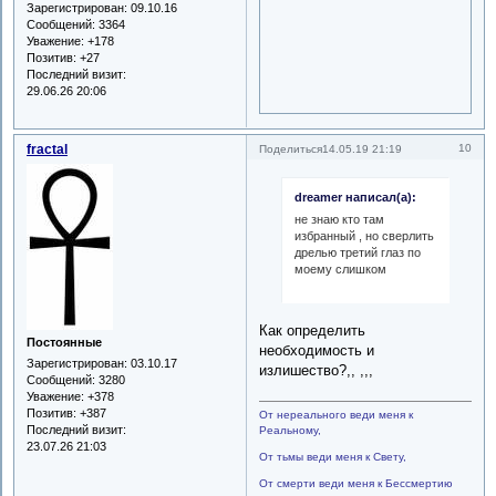
Зарегистрирован
: 09.10.16
Сообщений:
3364
Уважение:
+178
Позитив:
+27
Последний визит:
29.06.26 20:06
fractal
10
Поделиться
14.05.19 21:19
dreamer написал(а):
не знаю кто там
избранный , но сверлить
дрелью третий глаз по
моему слишком
Как определить
Постоянные
необходимость и
Зарегистрирован
: 03.10.17
излишество?,, ,,,
Сообщений:
3280
Уважение:
+378
Позитив:
+387
От нереального веди меня к
Последний визит:
Реальному,
23.07.26 21:03
От тьмы веди меня к Свету,
От смерти веди меня к Бессмертию