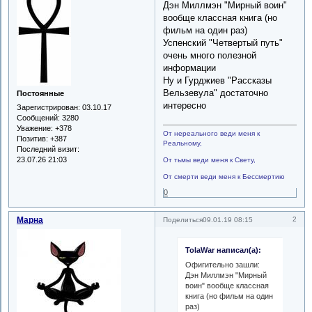
Дэн Миллмэн "Мирный воин"
вообще классная книга (но
фильм на один раз)
Успенский "Четвертый путь"
очень много полезной
информации
Ну и Гурджиев "Рассказы
Вельзевула" достаточно
Постоянные
интересно
Зарегистрирован
: 03.10.17
Сообщений:
3280
Уважение:
+378
От нереального веди меня к
Позитив:
+387
Реальному,
Последний визит:
23.07.26 21:03
От тьмы веди меня к Свету,
От смерти веди меня к Бессмертию
0
Марна
2
Поделиться
09.01.19 08:15
TolaWar написал(а):
Офигительно зашли:
Дэн Миллмэн "Мирный
воин" вообще классная
книга (но фильм на один
раз)