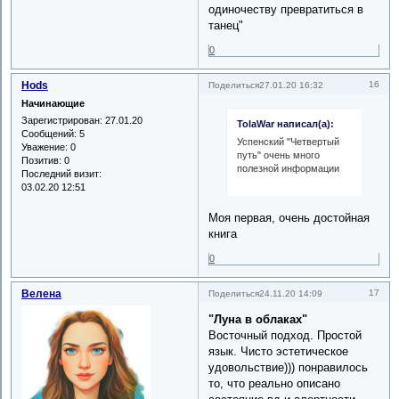
одиночеству превратиться в
танец"
0
Hods
16
Поделиться
27.01.20 16:32
Начинающие
Зарегистрирован
: 27.01.20
TolaWar написал(а):
Сообщений:
5
Успенский "Четвертый
Уважение:
0
путь" очень много
Позитив:
0
полезной информации
Последний визит:
03.02.20 12:51
Моя первая, очень достойная
книга
0
Велена
17
Поделиться
24.11.20 14:09
"Луна в облаках"
Восточный подход. Простой
язык. Чисто эстетическое
удовольствие))) понравилось
то, что реально описано