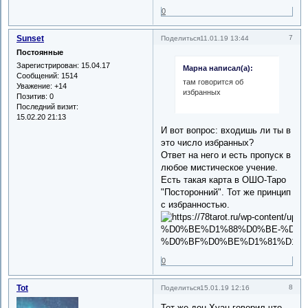
0
Sunset
7
Поделиться
11.01.19 13:44
Постоянные
Зарегистрирован
: 15.04.17
Марна написал(а):
Сообщений:
1514
там говорится об
Уважение:
+14
избранных
Позитив:
0
Последний визит:
15.02.20 21:13
И вот вопрос: входишь ли ты в
это число избранных?
Ответ на него и есть пропуск в
любое мистическое учение.
Есть такая карта в ОШО-Таро
"Посторонний". Тот же принцип
с избранностью.
0
Tot
8
Поделиться
15.01.19 12:16
Тот же дон Хуан говорил что