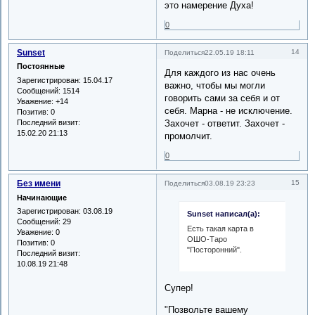
это намерение Духа!
0
Sunset
14
Поделиться
22.05.19 18:11
Постоянные
Для каждого из нас очень
Зарегистрирован
: 15.04.17
важно, чтобы мы могли
Сообщений:
1514
говорить сами за себя и от
Уважение:
+14
себя. Марна - не исключение.
Позитив:
0
Последний визит:
Захочет - ответит. Захочет -
15.02.20 21:13
промолчит.
0
Без имени
15
Поделиться
03.08.19 23:23
Начинающие
Зарегистрирован
: 03.08.19
Sunset написал(а):
Сообщений:
29
Есть такая карта в
Уважение:
0
ОШО-Таро
Позитив:
0
"Посторонний".
Последний визит:
10.08.19 21:48
Супер!
"Позвольте вашему