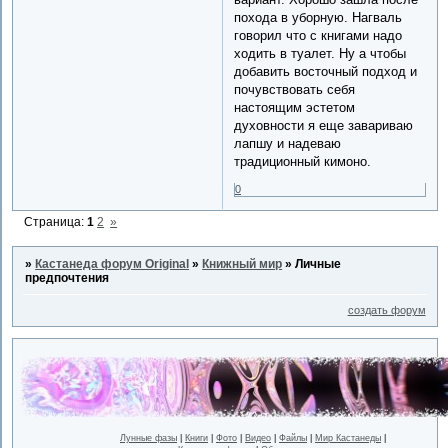
похода в уборную. Нагваль
говорил что с книгами надо
ходить в туалет. Ну а чтобы
добавить восточный подход и
почувствовать себя
настоящим эстетом
духовности я еще завариваю
лапшу и надеваю
традиционный кимоно.
0
Страница:
1
2
»
»
Кастанеда форум Original
»
Книжный мир
»
Личные
предпочтения
создать форум
Лунные фазы
|
Книги
|
Фото
|
Видео
|
Файлы
|
Мир Кастанеды
|