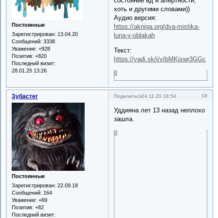
состояние вд и алертности,
хоть и другими словами))
Аудио версия:
Постоянные
https://akniga.org/dva-mistika-
Зарегистрирован
: 13.04.20
luna-v-oblakah
Сообщений:
3338
Уважение:
+928
Текст:
Позитив:
+820
https://yadi.sk/i/vIbMKjxwr3GGc
Последний визит:
28.01.25 13:26
0
Зубастег
18
Поделиться
24.11.20 18:54
Уддияна лет 13 назад неплохо
зашла.
0
Постоянные
Зарегистрирован
: 22.09.18
Сообщений:
164
Уважение:
+69
Позитив:
+82
Последний визит: