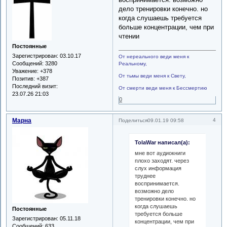
дело тренировки конечно. но
когда слушаешь требуется
больше концентрации, чем при
чтении
Постоянные
Зарегистрирован
: 03.10.17
От нереального веди меня к
Сообщений:
3280
Реальному,
Уважение:
+378
От тьмы веди меня к Свету,
Позитив:
+387
Последний визит:
От смерти веди меня к Бессмертию
23.07.26 21:03
0
Марна
4
Поделиться
09.01.19 09:58
TolaWar написал(а):
мне вот аудиокниги
плохо заходят. через
слух информация
труднее
воспринимается.
возможно дело
тренировки конечно. но
когда слушаешь
Постоянные
требуется больше
Зарегистрирован
: 05.11.18
концентрации, чем при
Сообщений:
633