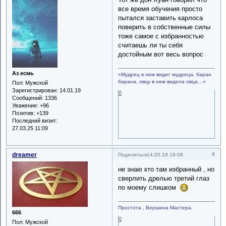
все время обучения просто
пытался заставить карлоса
поверить в собственные силы
тоже самое с избранностью
считаешь ли ты себя
достойным вот весь вопрос
Аз есмь
«Мудрец в нем видит мудреца, баран
барана, овцу в нем видела овца…»
Пол:
Мужской
Зарегистрирован
: 14.01.19
0
Сообщений:
1336
Уважение:
+96
Позитив:
+139
Последний визит:
27.03.25 11:09
dreamer
9
Поделиться
14.05.19 19:08
не знаю кто там избранный , но
сверлить дрелью третий глаз
по моему слишком
Простота , Вершина Мастера.
666
0
Пол:
Мужской