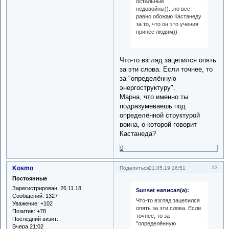
остальные
недовойны))...но все
равно обожаю Кастанеду
за то, что он это учения
принес людям))
Что-то взгляд зацепился опять
за эти слова. Если точнее, то
за "определённую
энергоструктуру".
Марна, что именно ты
подразумеваешь под
определённой структурой
воина, о которой говорит
Кастанеда?
0
Kosmo
13
Поделиться
21.05.19 16:51
Постоянные
Зарегистрирован
: 26.11.18
Sunset написал(а):
Сообщений:
1327
Что-то взгляд зацепился
Уважение:
+102
опять за эти слова. Если
Позитив:
+78
точнее, то за
Последний визит:
"определённую
Вчера 21:02