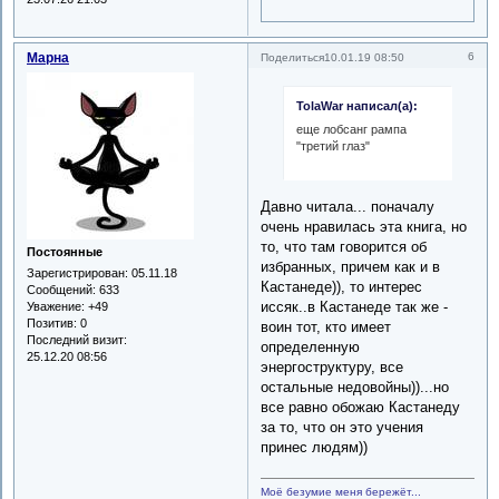
Марна
6
Поделиться
10.01.19 08:50
TolaWar написал(а):
еще лобсанг рампа
"третий глаз"
Давно читала... поначалу
очень нравилась эта книга, но
то, что там говорится об
Постоянные
избранных, причем как и в
Зарегистрирован
: 05.11.18
Кастанеде)), то интерес
Сообщений:
633
иссяк..в Кастанеде так же -
Уважение:
+49
Позитив:
0
воин тот, кто имеет
Последний визит:
определенную
25.12.20 08:56
энергоструктуру, все
остальные недовойны))...но
все равно обожаю Кастанеду
за то, что он это учения
принес людям))
Моё безумие меня бережёт...