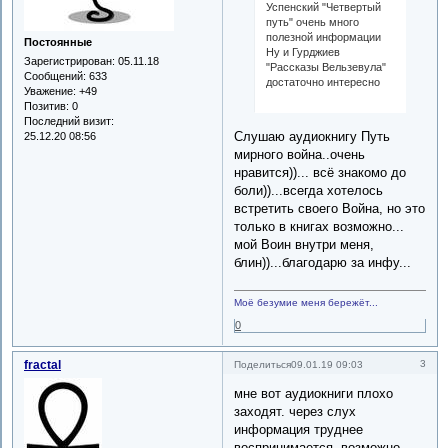
Успенский "Четвертый
путь" очень много
полезной информации
Постоянные
Ну и Гурджиев
Зарегистрирован
: 05.11.18
"Рассказы Вельзевула"
Сообщений:
633
достаточно интересно
Уважение:
+49
Позитив:
0
Последний визит:
Слушаю аудиокнигу Путь
25.12.20 08:56
мирного война..очень
нравится))... всё знакомо до
боли))...всегда хотелось
встретить своего Война, но это
только в книгах возможно...
мой Воин внутри меня,
блин))...благодарю за инфу...
Моё безумие меня бережёт...
0
fractal
3
Поделиться
09.01.19 09:03
мне вот аудиокниги плохо
заходят. через слух
информация труднее
воспринимается. возможно