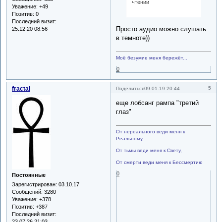
чтении
Уважение:
+49
Позитив:
0
Последний визит:
Просто аудио можно слушать
25.12.20 08:56
в темноте))
Моё безумие меня бережёт...
0
fractal
5
Поделиться
09.01.19 20:44
еще лобсанг рампа "третий
глаз"
От нереального веди меня к
Реальному,
От тьмы веди меня к Свету,
От смерти веди меня к Бессмертию
0
Постоянные
Зарегистрирован
: 03.10.17
Сообщений:
3280
Уважение:
+378
Позитив:
+387
Последний визит:
23.07.26 21:03