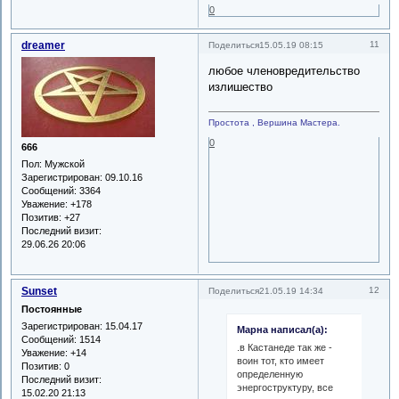
0
dreamer
11
Поделиться
15.05.19 08:15
любое членовредительство
излишество
Простота , Вершина Мастера.
0
666
Пол:
Мужской
Зарегистрирован
: 09.10.16
Сообщений:
3364
Уважение:
+178
Позитив:
+27
Последний визит:
29.06.26 20:06
Sunset
12
Поделиться
21.05.19 14:34
Постоянные
Зарегистрирован
: 15.04.17
Марна написал(а):
Сообщений:
1514
.в Кастанеде так же -
Уважение:
+14
воин тот, кто имеет
Позитив:
0
определенную
Последний визит:
энергоструктуру, все
15.02.20 21:13