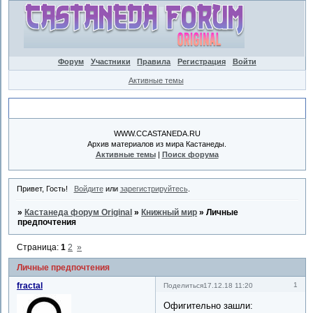
Форум
Участники
Правила
Регистрация
Войти
Активные темы
Объявление
WWW.CCASTANEDA.RU
Архив материалов из мира Кастанеды.
Активные темы
|
Поиск форума
Привет, Гость!
Войдите
или
зарегистрируйтесь
.
»
Кастанеда форум Original
»
Книжный мир
»
Личные
предпочтения
Страница:
1
2
»
Личные предпочтения
fractal
1
Поделиться
17.12.18 11:20
Офигительно зашли: