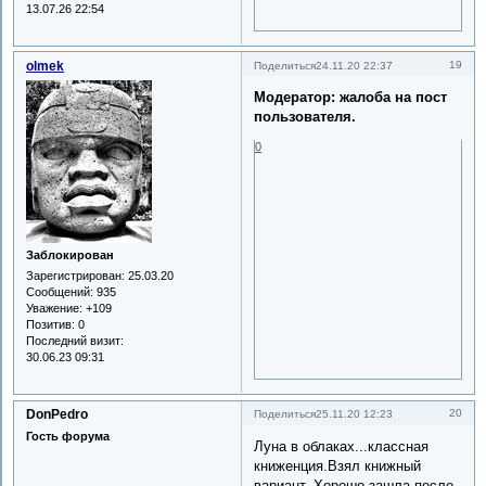
13.07.26 22:54
olmek
19
Поделиться
24.11.20 22:37
Модератор: жалоба на пост
пользователя.
0
Заблокирован
Зарегистрирован
: 25.03.20
Сообщений:
935
Уважение:
+109
Позитив:
0
Последний визит:
30.06.23 09:31
DonPedro
20
Поделиться
25.11.20 12:23
Гость форума
Луна в облаках...классная
книженция.Взял книжный
вариант. Хорошо зашла после