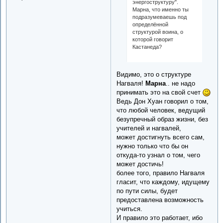
энергоструктуру".
Марна, что именно ты
подразумеваешь под
определённой
структурой воина, о
которой говорит
Кастанеда?
Видимо, это о структуре
Нагваля!
Марна
.. не надо
принимать это на свой счет
Ведь Дон Хуан говорил о том,
что любой человек, ведущий
безупречный образ жизни, без
учителей и нагвалей,
может достигнуть всего сам,
нужно только что бы он
откуда-то узнал о том, чего
может достичь!
более того, правило Нагваля
гласит, что каждому, идущему
по пути силы, будет
предоставлена возможность
учиться.
И правило это работает, ибо