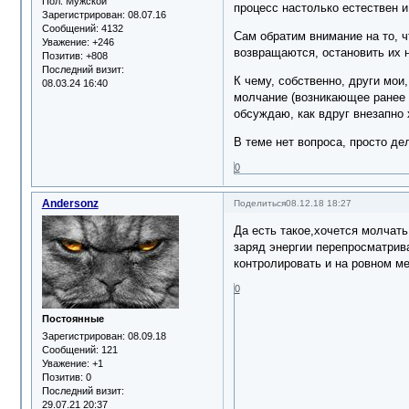
Пол:
Мужской
процесс настолько естествен и
Зарегистрирован
: 08.07.16
Сообщений:
4132
Сам обратим внимание на то, 
Уважение:
+246
возвращаются, остановить их 
Позитив:
+808
Последний визит:
К чему, собственно, други мои,
08.03.24 16:40
молчание (возникающее ранее т
обсуждаю, как вдруг внезапно 
В теме нет вопроса, просто де
0
Andersonz
Поделиться
08.12.18 18:27
Да есть такое,хочется молчать
заряд энергии перепросматрив
контролировать и на ровном м
0
Постоянные
Зарегистрирован
: 08.09.18
Сообщений:
121
Уважение:
+1
Позитив:
0
Последний визит:
29.07.21 20:37