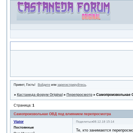
Объявление
Привет, Гость!
Войдите
или
зарегистрируйтесь
.
»
Кастанеда форум Original
»
Перепросмотр
»
Самопроизвольнае 
Страница:
1
Самопроизвольнае ОВД под влиянием перепросмотра
Viator
Поделиться
08.12.18 15:14
Постоянные
Те, кто занимаются перепросмо