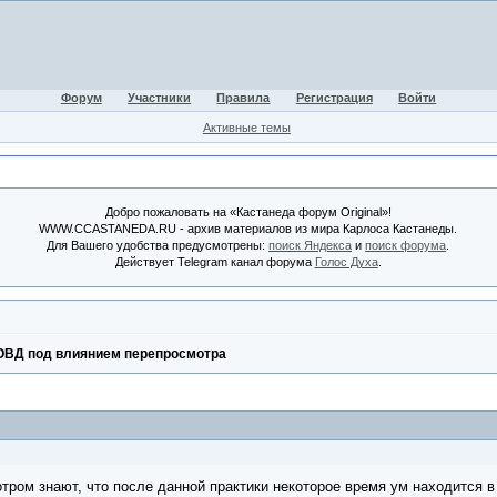
Форум
Участники
Правила
Регистрация
Войти
Активные темы
Добро пожаловать на «Кастанеда форум Original»!
WWW.CCASTANEDA.RU - архив материалов из мира Карлоса Кастанеды.
Для Вашего удобства предусмотрены:
поиск Яндекса
и
поиск форума
.
Действует Telegram канал форума
Голос Духа
.
ОВД под влиянием перепросмотра
тром знают, что после данной практики некоторое время ум находится в