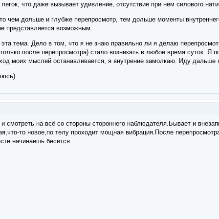
 легок, что даже вызывает удивление, отсутствие при нем силового нати
что чем дольше и глубже перепросмотр, тем дольше моменты внутреннег
не представляется возможным.
 эта тема. Дело в том, что я не знаю правильно ли я делаю перепросмотр
олько после перепросмотра) стало возникать в любое время суток. Я по
ход моих мыслей останавливается, я внутренне замолкаю. Иду дальше п
люсь)
 и смотреть на всё со стороны стороннего наблюдателя.Бывает и внеза
ая,что-то новое,по телу проходит мощная вибрация.После перепросмотр
есте начинаешь бесится.