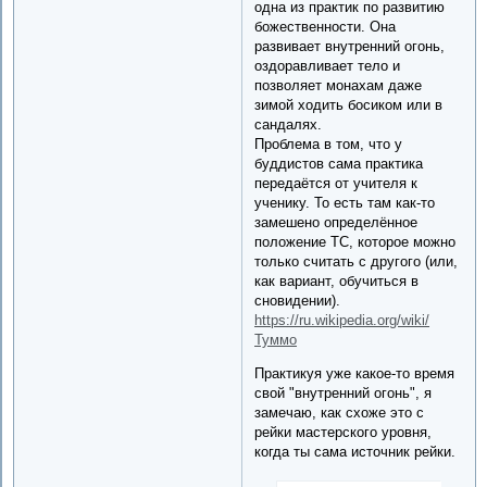
одна из практик по развитию
божественности. Она
развивает внутренний огонь,
оздоравливает тело и
позволяет монахам даже
зимой ходить босиком или в
сандалях.
Проблема в том, что у
буддистов сама практика
передаётся от учителя к
ученику. То есть там как-то
замешено определённое
положение ТС, которое можно
только считать с другого (или,
как вариант, обучиться в
сновидении).
https://ru.wikipedia.org/wiki/
Туммо
Практикуя уже какое-то время
свой "внутренний огонь", я
замечаю, как схоже это с
рейки мастерского уровня,
когда ты сама источник рейки.