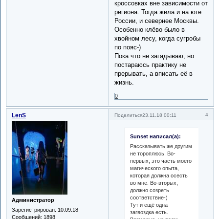
кроссовках вне зависимости от
региона. Тогда жила и на юге
России, и севернее Москвы.
Особенно клёво было в
хвойном лесу, когда сугробы
по пояс-)
Пока что не загадываю, но
постараюсь практику не
прерывать, а вписать её в
жизнь.
0
LenS
4
Поделиться
23.11.18 00:11
Sunset написал(а):
Рассказывать же другим
не тороплюсь. Во-
первых, это часть моего
магического опыта,
которая должна осесть
во мне. Во-вторых,
должно созреть
соответствие-)
Администратор
Тут и ещё одна
Зарегистрирован
: 10.09.18
загвоздка есть.
Сообщений:
1898