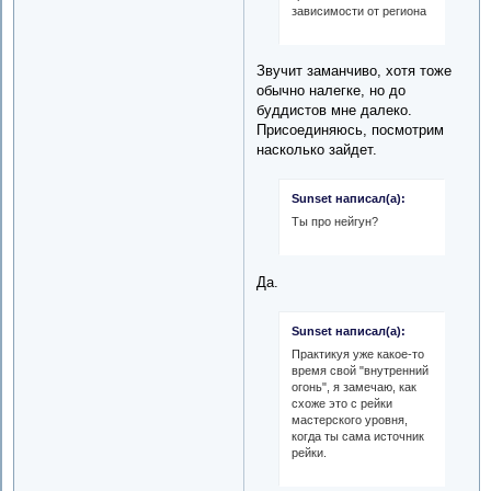
зависимости от региона
Звучит заманчиво, хотя тоже
обычно налегке, но до
буддистов мне далеко.
Присоединяюсь, посмотрим
насколько зайдет.
Sunset написал(а):
Ты про нейгун?
Да.
Sunset написал(а):
Практикуя уже какое-то
время свой "внутренний
огонь", я замечаю, как
схоже это с рейки
мастерского уровня,
когда ты сама источник
рейки.