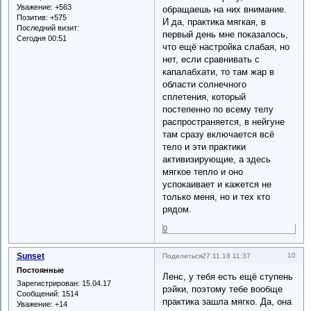
Уважение:
+563
обращаешь на них внимание.
Позитив:
+575
И да, практика мягкая, в
Последний визит:
первый день мне показалось,
Сегодня 00:51
что ещё настройка слабая, но
нет, если сравнивать с
капалабхати, то там жар в
области солнечного
сплетения, который
постепенно по всему телу
распространяется, в нейгуне
там сразу включается всё
тело и эти практики
активизирующие, а здесь
мягкое тепло и оно
успокаивает и кажется не
только меня, но и тех кто
рядом.
0
Sunset
10
Поделиться
27.11.18 11:37
Постоянные
Ленс, у тебя есть ещё ступень
Зарегистрирован
: 15.04.17
рэйки, поэтому тебе вообще
Сообщений:
1514
практика зашла мягко. Да, она
Уважение:
+14