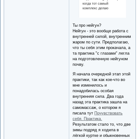
когда тот самый
комплекс делаю
Ты про нейгун?
Нейгун - это вообще работа с
внутренней силой, внутренним
жаром по сути. Предполагаю,
что ты себя этим прокачала, а
та практика "с глазами" легла
на подготовленную нейгуном
почву.
Я начала очередной этап этой
практики, так как кое-что во
мне изменилось и
понадобилась особая
внутренняя сила. Два года
назад эта практика зашла на
самомассаж, о котором я
писала тут
Почувствовать
себя. Практика.
Результатом стало то, что две
зимы подряд я ходила в
лёгкой куртке и обыкновенных