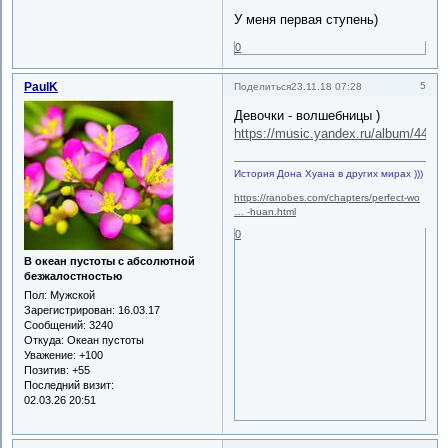
У меня первая ступень)
0
PaulK
5
Поделиться
23.11.18 07:28
Девочки - волшебницы )
https://music.yandex.ru/album/4488
История Дона Хуана в других мирах )))
https://ranobes.com/chapters/perfect-wo
… -huan.html
0
В океан пустоты с абсолютной
безжалостностью
Пол:
Мужской
Зарегистрирован
: 16.03.17
Сообщений:
3240
Откуда:
Океан пустоты
Уважение:
+100
Позитив:
+55
Последний визит:
02.03.26 20:51