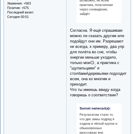
Возможно, не всем
Уважение:
+563
практика, полученная
Позитив:
+575
через сновидение,
Последний визит:
зайдёт.
Сегодня 00:51
Согласна. Я ещё спрашиваю
можно ли сказать другим или
подойдут они им. Разрешают
не всегда, к примеру, два упр
для полёта во сне, чтобы
энергии меньше уходило,
только мои😏, а практика с
"щупальцами" и
столбами\деревьями подходит
всем, она ко многим и
приходит.
Что ты имеешь ввиду когда
говоришь о соответствии?
Sunset написал(а):
Результатом стало то,
что две зимы подряд я
ходила в лёгкой куртке и
обыкновенных
кроссовках вне