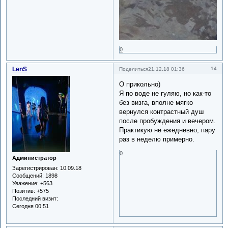
0
LenS
14
Поделиться
21.12.18 01:36
О прикольно)
Я по воде не гуляю, но как-то
без визга, вполне мягко
вернулся контрастный душ
после пробуждения и вечером.
Практикую не ежедневно, пару
раз в неделю примерно.
0
Администратор
Зарегистрирован
: 10.09.18
Сообщений:
1898
Уважение:
+563
Позитив:
+575
Последний визит:
Сегодня 00:51