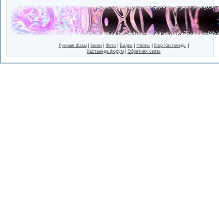
Лунные фазы
|
Книги
|
Фото
|
Видео
|
Файлы
|
Мир Кастанеды
|
Кастанеда форум
|
Обратная связь