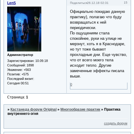
LenS
15
Поделиться
26.12.18 02:31
Официально покидаю данную
практику), полагаю что буду
возвращаться к ней
периодически.
По ощущениям стала
спокойнее, руки на улице не
мерзнут, хоть я в Краснодаре,
но тут тоже бывают
прохладные дни. Еще чувство,
Администратор
что от всего моего тела
Зарегистрирован
: 10.09.18
исходит тепло. Другие
Сообщений:
1898
Уважение:
+563
замеченные эффекты писала
Позитив:
+575
выше.
Последний визит:
Сегодня 00:51
0
Страница:
1
»
Кастанеда форум Original
»
Многообразие практик
»
Практика
внутреннего огня
создать форум