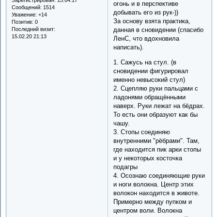
огонь и в перспективе
Сообщений:
1514
добывать его из рук-))
Уважение:
+14
За основу взята практика,
Позитив:
0
Последний визит:
данная в сновидении (спасибо
15.02.20 21:13
ЛенС, что вдохновила
написать).
1. Сажусь на стул. (в
сновидении фигурировал
именно невысокий стул)
2. Сцепляю руки пальцами с
ладонями обращёнными
наверх. Руки лежат на бёдрах.
То есть они образуют как бы
чашу.
3. Стопы соединяю
внутренними "рёбрами". Там,
где находится пик арки стопы
и у некоторых косточка
подагры
4. Осознаю соединяющие руки
и ноги волокна. Центр этих
волокон находится в животе.
Примерно между пупком и
центром воли. Волокна