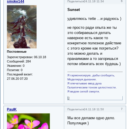
smoke144
6
Поделиться
24.11.18 11:34
Sunset
удивляюсь тебе ...и радуюсь )
не просто ради опыта же ты
это собираешься делать
наверное есть какое то
конкретное полезное действие
с этого кроме как погреться?
Постоянные
это можно делать и
Зарегистрирован
: 06.10.18
пранаямами а то загоришься
Сообщений:
284
потом обжигать всех будешь )
Уважение:
0
Позитив:
0
Последний визит:
Я гармонизирую, дабы сообщать,
27.06.20 07:20
Моделируя дыхание.
Я опечатываю ввод духа
Галактическим тоном целостности.
Я ведом силой смерти.
0
PaulK
7
Поделиться
24.11.18 11:50
Мы все делаем одно дело.
Популяция )