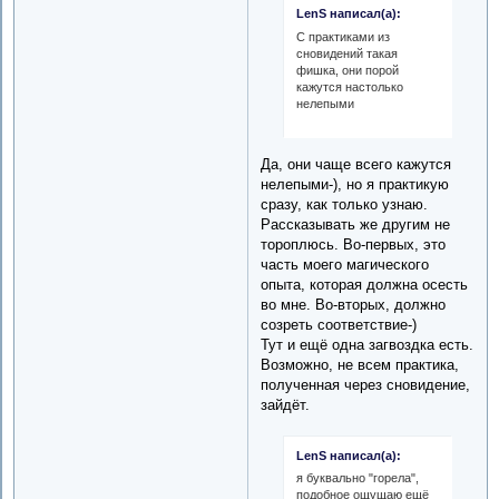
LenS написал(а):
С практиками из
сновидений такая
фишка, они порой
кажутся настолько
нелепыми
Да, они чаще всего кажутся
нелепыми-), но я практикую
сразу, как только узнаю.
Рассказывать же другим не
тороплюсь. Во-первых, это
часть моего магического
опыта, которая должна осесть
во мне. Во-вторых, должно
созреть соответствие-)
Тут и ещё одна загвоздка есть.
Возможно, не всем практика,
полученная через сновидение,
зайдёт.
LenS написал(а):
я буквально "горела",
подобное ощущаю ещё