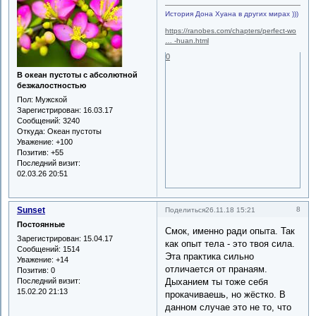
История Дона Хуана в других мирах )))
https://ranobes.com/chapters/perfect-wo
… -huan.html
0
В океан пустоты с абсолютной
безжалостностью
Пол:
Мужской
Зарегистрирован
: 16.03.17
Сообщений:
3240
Откуда:
Океан пустоты
Уважение:
+100
Позитив:
+55
Последний визит:
02.03.26 20:51
Sunset
8
Поделиться
26.11.18 15:21
Постоянные
Смок, именно ради опыта. Так
Зарегистрирован
: 15.04.17
как опыт тела - это твоя сила.
Сообщений:
1514
Эта практика сильно
Уважение:
+14
отличается от пранаям.
Позитив:
0
Последний визит:
Дыханием ты тоже себя
15.02.20 21:13
прокачиваешь, но жёстко. В
данном случае это не то, что