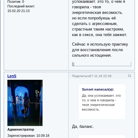
успокаивает. это то, о чем я
Позитив:
0
Последний визит:
говорила - твоя
15.02.20 21:13
энергетическая весомость.
но если попробуешь её
сделать с агрессивным,
страстным таким настроем,
как в сексе, она тебя зажжет.
Сейчас я использую практику
для восстановления после
сильного истощения.
0
LenS
11
Поделиться
27.11.18 22:28
Sunset написал(а):
Да, она успокаивает. это
то, о чем я говорила -
твоя энергетическая
весомость.
Да, баланс.
Администратор
Зарегистрирован
: 10.09.18