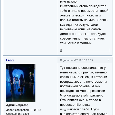
мне нужно.
Внутренний огонь пригодится
тебе в плане весомости, твоей
энергетической тяжести и
навыка влиять на мир. и лишь
как один из результатов -
вызывание огня. на самом
деле огонь твоего тела будет
совсем иным, чем от спичек.
там ближе к молнии.
0
LenS
9
Поделиться
27.11.18 02:09
Тут внезапно осознала, что у
меня немало практик, именно
связанных с огнём, к которым
возвращаюсь, а некоторые на
постоянной основе. И они
приходят ко мне через знаки.
Что касаемо этой практики.
Становится очень тепло в
процессе. Волокна
Администратор
ощущаются слабо. Руки
Зарегистрирован
: 10.09.18
включаются сразу, как только
Сообщений:
1898