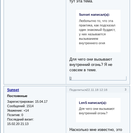
тут эта тема.
Sunset написал(а):
Любопытно то, что эта
практика, как подсказал
один знакомый буддист,
у них называется
вызыванием
внутреннего огня
Для чего они вызывают
внутренний огонь? Я не
совсем в теме.
0
Sunset
3
Поделиться
22.11.18 12:16
Постоянные
Зарегистрирован
: 15.04.17
LenS написал(а):
Сообщений:
1514
Для чего они вызывают
Уважение:
+14
внутренний огонь?
Позитив:
0
Последний визит:
15.02.20 21:13
Насколько мне известно, это