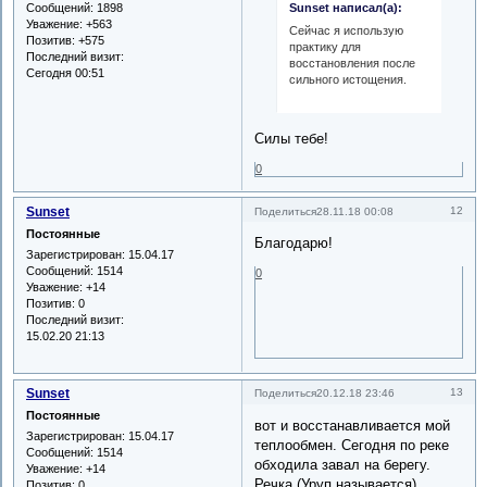
Сообщений:
1898
Sunset написал(а):
Уважение:
+563
Сейчас я использую
Позитив:
+575
практику для
Последний визит:
восстановления после
Сегодня 00:51
сильного истощения.
Силы тебе!
0
Sunset
12
Поделиться
28.11.18 00:08
Постоянные
Благодарю!
Зарегистрирован
: 15.04.17
Сообщений:
1514
0
Уважение:
+14
Позитив:
0
Последний визит:
15.02.20 21:13
Sunset
13
Поделиться
20.12.18 23:46
Постоянные
вот и восстанавливается мой
Зарегистрирован
: 15.04.17
теплообмен. Сегодня по реке
Сообщений:
1514
обходила завал на берегу.
Уважение:
+14
Речка (Уруп называется)
Позитив:
0