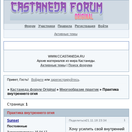
Форум
Участники
Правила
Регистрация
Войти
Активные темы
Объявление
WWW.CCASTANEDA.RU
Архив материалов из мира Кастанеды.
Активные темы
|
Поиск форума
Привет, Гость!
Войдите
или
зарегистрируйтесь
.
»
Кастанеда форум Original
»
Многообразие практик
»
Практика
внутреннего огня
Страница:
1
Практика внутреннего огня
Sunset
1
Поделиться
21.11.18 23:34
Постоянные
Хочу усилить свой внутренний
Зарегистрирован
: 15.04.17