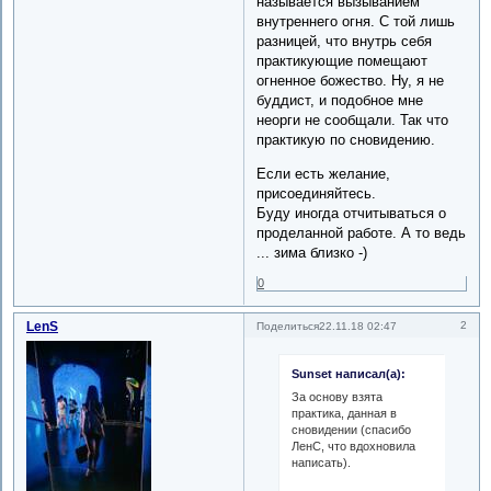
называется вызыванием
внутреннего огня. С той лишь
разницей, что внутрь себя
практикующие помещают
огненное божество. Ну, я не
буддист, и подобное мне
неорги не сообщали. Так что
практикую по сновидению.
Если есть желание,
присоединяйтесь.
Буду иногда отчитываться о
проделанной работе. А то ведь
... зима близко -)
0
LenS
2
Поделиться
22.11.18 02:47
Sunset написал(а):
За основу взята
практика, данная в
сновидении (спасибо
ЛенС, что вдохновила
написать).