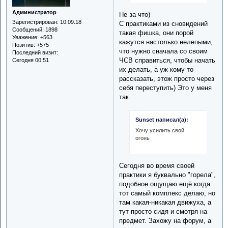
Администратор
Не за что)
Зарегистрирован
: 10.09.18
С практиками из сновидений
Сообщений:
1898
такая фишка, они порой
Уважение:
+563
кажутся настолько нелепыми,
Позитив:
+575
что нужно сначала со своим
Последний визит:
ЧСВ справиться, чтобы начать
Сегодня 00:51
их делать, а уж кому-то
рассказать, этож просто через
себя переступить) Это у меня
так.
Sunset написал(а):
Хочу усилить свой
огонь
Сегодня во время своей
практики я буквально "горела",
подобное ощущаю ещё когда
тот самый комплекс делаю, но
там какая-никакая движуха, а
тут просто сидя и смотря на
предмет. Захожу на форум, а