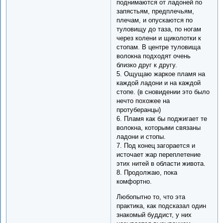
поднимаются от ладоней по
запястьям, предплечьям,
плечам, и опускаются по
туловищу до таза, по ногам
через колени и щиколотки к
стопам. В центре туловища
волокна подходят очень
близко друг к другу.
5. Ощущаю жаркое пламя на
каждой ладони и на каждой
стопе. (в сновидении это было
нечто похожее на
протуберанцы)
6. Пламя как бы поджигает те
волокна, которыми связаны
ладони и стопы.
7. Под конец загорается и
источает жар переплетение
этих нитей в области живота.
8. Продолжаю, пока
комфортно.
Любопытно то, что эта
практика, как подсказал один
знакомый буддист, у них