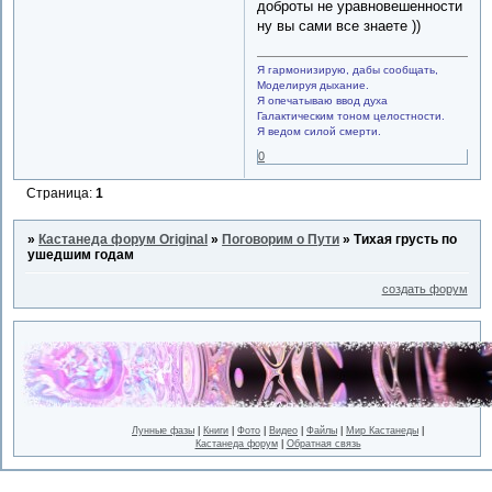
доброты не уравновешенности
ну вы сами все знаете ))
Я гармонизирую, дабы сообщать,
Моделируя дыхание.
Я опечатываю ввод духа
Галактическим тоном целостности.
Я ведом силой смерти.
0
Страница:
1
»
Кастанеда форум Original
»
Поговорим о Пути
»
Тихая грусть по
ушедшим годам
создать форум
Лунные фазы
|
Книги
|
Фото
|
Видео
|
Файлы
|
Мир Кастанеды
|
Кастанеда форум
|
Обратная связь