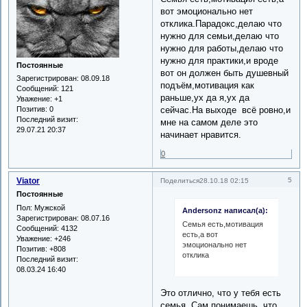
вот эмоционально нет
отклика.Парадокс,делаю что
нужно для семьи,делаю что
нужно для работы,делаю что
нужно для практики,и вроде
Постоянные
вот он должен быть душевный
Зарегистрирован
: 08.09.18
подъём,мотивация как
Сообщений:
121
раньше,ух да я,ух да
Уважение:
+1
сейчас.На выходе всё ровно,и
Позитив:
0
Последний визит:
мне на самом деле это
29.07.21 20:37
начинает нравится.
0
Viator
5
Поделиться
28.10.18 02:15
Постоянные
Пол:
Мужской
Andersonz написал(а):
Зарегистрирован
: 08.07.16
Семья есть,мотивация
Сообщений:
4132
есть,а вот
Уважение:
+246
эмоционально нет
Позитив:
+808
отклика
Последний визит:
08.03.24 16:40
Это отлично, что у тебя есть
семья. Сам понимаешь, что