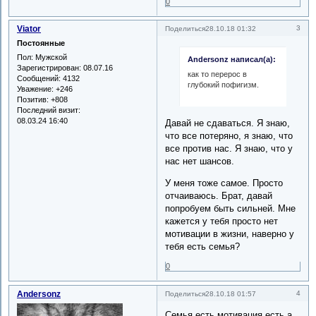
0
Viator
3
Поделиться
28.10.18 01:32
Постоянные
Пол:
Мужской
Andersonz написал(а):
Зарегистрирован
: 08.07.16
как то перерос в
Сообщений:
4132
глубокий пофигизм.
Уважение:
+246
Позитив:
+808
Последний визит:
08.03.24 16:40
Давай не сдаваться. Я знаю,
что все потеряно, я знаю, что
все против нас. Я знаю, что у
нас нет шансов.
У меня тоже самое. Просто
отчаиваюсь. Брат, давай
попробуем быть сильней. Мне
кажется у тебя просто нет
мотивации в жизни, наверно у
тебя есть семья?
0
Andersonz
4
Поделиться
28.10.18 01:57
Семья есть,мотивация есть,а