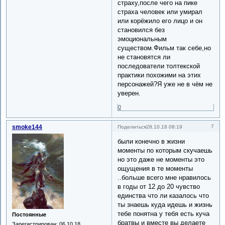
страху,после чего на пике
страха человек или умирал
или корёжило его лицо и он
становился без
эмоциональным
существом.Фильм так себе,но
не становятся ли
последователи толтекской
практики похожими на этих
персонажей?Я уже не в чём не
уверен.
0
smoke144
7
Поделиться
28.10.18 08:19
были конечно в жизни
моменты по которым скучаешь
но это даже не моменты это
ощущения в те моменты
..больше всего мне нравилось
в годы от 12 до 20 чувство
единства что ли казалось что
ты знаешь куда идешь и жизнь
тебе понятна у тебя есть куча
Постоянные
братвы и вместе вы делаете
Зарегистрирован
: 06.10.18