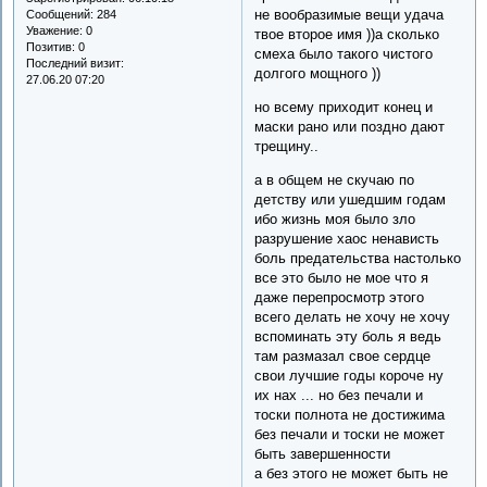
не вообразимые вещи удача
Сообщений:
284
Уважение:
0
твое второе имя ))а сколько
Позитив:
0
смеха было такого чистого
Последний визит:
долгого мощного ))
27.06.20 07:20
но всему приходит конец и
маски рано или поздно дают
трещину..
а в общем не скучаю по
детству или ушедшим годам
ибо жизнь моя было зло
разрушение хаос ненависть
боль предательства настолько
все это было не мое что я
даже перепросмотр этого
всего делать не хочу не хочу
вспоминать эту боль я ведь
там размазал свое сердце
свои лучшие годы короче ну
их нах ... но без печали и
тоски полнота не достижима
без печали и тоски не может
быть завершенности
а без этого не может быть не