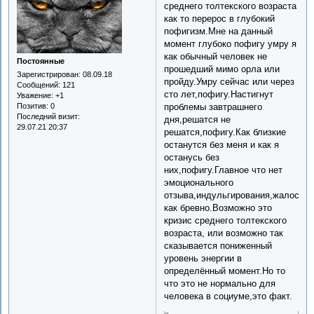
среднего толтекского возраста
как то перерос в глубокий
пофигизм.Мне на данный
момент глубоко пофигу умру я
как обычный человек не
Постоянные
прошедший мимо орла или
Зарегистрирован
: 08.09.18
пройду.Умру сейчас или через
Сообщений:
121
сто лет,пофигу.Настигнут
Уважение:
+1
проблемы завтрашнего
Позитив:
0
Последний визит:
дня,решатся не
29.07.21 20:37
решатся,пофигу.Как близкие
останутся без меня и как я
останусь без
них,пофигу.Главное что нет
эмоционального
отзыва,индульгирования,жалости,
как бревно.Возможно это
кризис среднего толтекского
возраста, или возможно так
сказывается пониженный
уровень энергии в
определённый момент.Но то
что это не нормально для
человека в социуме,это факт.