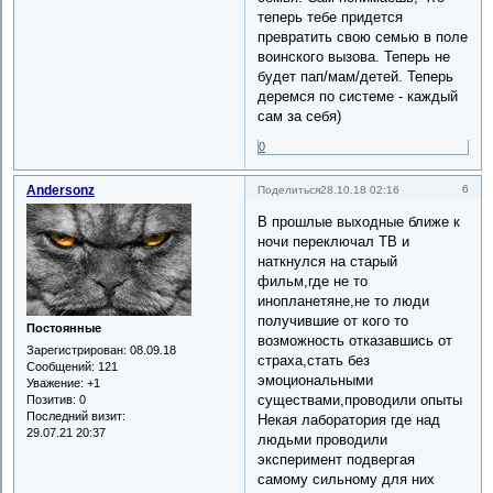
теперь тебе придется
превратить свою семью в поле
воинского вызова. Теперь не
будет пап/мам/детей. Теперь
деремся по системе - каждый
сам за себя)
0
Andersonz
6
Поделиться
28.10.18 02:16
В прошлые выходные ближе к
ночи переключал ТВ и
наткнулся на старый
фильм,где не то
инопланетяне,не то люди
получившие от кого то
Постоянные
возможность отказавшись от
Зарегистрирован
: 08.09.18
страха,стать без
Сообщений:
121
эмоциональными
Уважение:
+1
существами,проводили опыты
Позитив:
0
Последний визит:
Некая лаборатория где над
29.07.21 20:37
людьми проводили
эксперимент подвергая
самому сильному для них