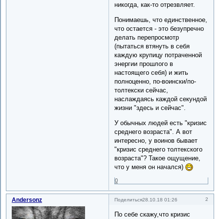
никогда, как-то отрезвляет.
Понимаешь, что единственное,
что остается - это безупречно
делать перепросмотр
(пытаться втянуть в себя
каждую крупицу потраченной
энергии прошлого в
настоящего себя) и жить
полноценно, по-воински/по-
толтекски сейчас,
наслаждаясь каждой секундой
жизни "здесь и сейчас".
У обычных людей есть "кризис
среднего возраста". А вот
интересно, у воинов бывает
"кризис среднего толтекского
возраста"? Такое ощущение,
что у меня он начался)
0
Andersonz
2
Поделиться
28.10.18 01:26
По себе скажу,что кризис