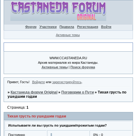
Форум
Участники
Правила
Регистрация
Войти
Активные темы
Объявление
WWW.CCASTANEDA.RU
Архив материалов из мира Кастанеды.
Активные темы
|
Поиск форума
Привет, Гость!
Войдите
или
зарегистрируйтесь
.
»
Кастанеда форум Original
»
Поговорим о Пути
»
Тихая грусть по
ушедшим годам
Страница:
1
Тихая грусть по ушедшим годам
Испытываете ли вы грусть по ушедшим/прожитым годам?
Постоянно
0% - 0