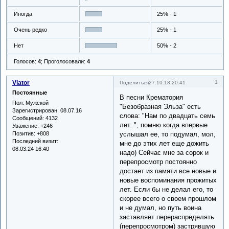
Иногда
25% - 1
Очень редко
25% - 1
Нет
50% - 2
Голосов:
4
;
Проголосовали:
4
Viator
1
Поделиться
27.10.18 20:41
Постоянные
В песни Крематория
Пол:
Мужской
"Безобразная Эльза" есть
Зарегистрирован
: 08.07.16
слова: "Нам по двадцать семь
Сообщений:
4132
лет..", помню когда впервые
Уважение:
+246
Позитив:
+808
услышал ее, то подумал, мол,
Последний визит:
мне до этих лет еще дожить
08.03.24 16:40
надо) Сейчас мне за сорок и
перепросмотр постоянно
достает из памяти все новые и
новые воспоминания прожитых
лет. Если бы не делал его, то
скорее всего о своем прошлом
и не думал, но путь воина
заставляет перераспределять
(перепросмотром) застрявшую