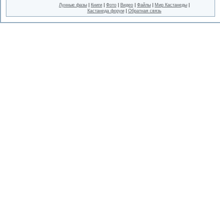
Лунные фазы
|
Книги
|
Фото
|
Видео
|
Файлы
|
Мир Кастанеды
|
Кастанеда форум
|
Обратная связь