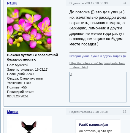
PaulK
11
Поделиться
29.12.18 06:33
До потолка ))) это для улицы )
но, желательно рассадой дома
вырастить, начиная с марта, а
барбарис, лимонник и другие
деревья не менее года растут
в рассадном ящике на будем
месте посадки )
В океан пустоты с абсолютной
История Дона Хуана в других мирах )))
безжалостностью
https://ranobes.com/chapters/perfect-wo
Пол:
Мужской
… -huan.html
Зарегистрирован
: 16.03.17
0
Сообщений:
3240
Откуда:
Океан пустоты
Уважение:
+100
Позитив:
+55
Последний визит:
02.03.26 20:51
Марна
12
Поделиться
30.12.18 08:18
PaulK написал(а):
До потолка ))) это для