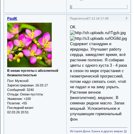
0
PaulK
3
Поделиться
27.12.18 17:48
ОК.
Содержит стахидрин и
иридоиды. Улучшает работу
сердца, замедляет время, всё
растение полезно. Я собираю
цветы с одного куста 3 - 4 раза
в сезон по мере отрастания с
В океан пустоты с абсолютной
безжалостностью
геометрической прогрессией,
Пол:
Мужской
потом надо связать сноп, чтоб
Зарегистрирован
: 16.03.17
не падал и на зиму укрыть.
Сообщений:
3240
Растение вечное
Откуда:
Океан пустоты
(многолетнее), медонос. В
Уважение:
+100
семенах редкое масло. Запах
Позитив:
+55
Последний визит:
мощный. Успокоительное и
02.03.26 20:51
улучшающее гормональный
фон.
История Дона Хуана в других мирах )))