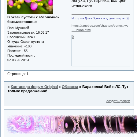
лопуха, пустырника, шалфея
испанского...
В океан пустоты с абсолютной
История Дона Хуана в других мирах )))
безжалостностью
https://ranobes.com/chapters/perfect-wo
Пол:
Мужской
… -huan.html
Зарегистрирован
: 16.03.17
0
Сообщений:
3240
Откуда:
Океан пустоты
Уважение:
+100
Позитив:
+55
Последний визит:
02.03.26 20:51
Страница:
1
»
Кастанеда форум Original
»
Общалка
»
Барахолка! Всё в ЛС. Тут
только предложения!
создать форум