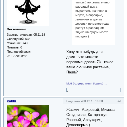
улицы ) но, желательно
рассадой дома
вырастить, начиная с
марта, а барбарис,
лимонник и другие
деревья не менее года
растут в рассадном
Постоянные
ящике на будем месте
Зарегистрирован
: 05.11.18
посадки )
Сообщений:
633
Уважение:
+49
Позитив:
0
Хочу что нибудь для
Последний визит:
25.12.20 08:56
дома...что можете
порекомендовать?))...какое
ваше любимое растение,
Паша?
Моё безумие меня бережёт...
0
PaulK
13
Поделиться
30.12.18 13:38
Жасмин Махровый, Мимоза
Стыдливая, Катарантус
Розовый, Араукария,
Делосперма )