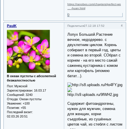
https://ranobes.com/chapters/perfect-wo
… -huan.html
0
PaulK
4
Поделиться
27.12.18 17:52
Лопух Большой.Растение
вечное, недодерево. с
двухлетним циклом. Корень
собирают в первый год, цветы
и семена во второй. СОбрал с
корнем - на его место сажай
саженец кустарника с комом
или картофель (ипомею
батат...).
В океан пустоты с абсолютной
безжалостностью
Пол:
Мужской
Зарегистрирован
: 16.03.17
Сообщений:
3240
Откуда:
Океан пустоты
Содержит фитоандрогены,
Уважение:
+100
Позитив:
+55
нужен для мужчин, семена
Последний визит:
для женщин, корни
02.03.26 20:51
съедобные, из сушённых
цветов чай, из стебля с листом