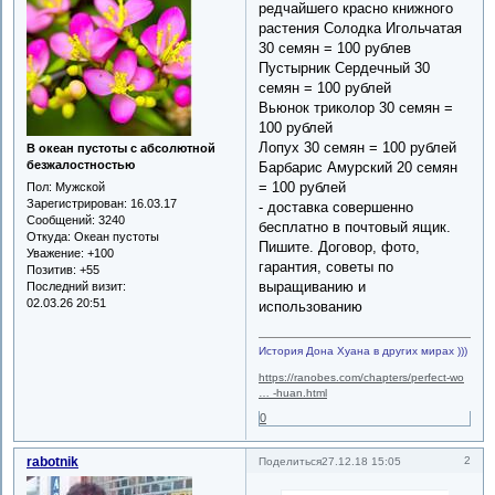
редчайшего красно книжного
растения Солодка Игольчатая
30 семян = 100 рублев
Пустырник Сердечный 30
семян = 100 рублей
Вьюнок триколор 30 семян =
100 рублей
Лопух 30 семян = 100 рублей
В океан пустоты с абсолютной
безжалостностью
Барбарис Амурский 20 семян
= 100 рублей
Пол:
Мужской
Зарегистрирован
: 16.03.17
- доставка совершенно
Сообщений:
3240
бесплатно в почтовый ящик.
Откуда:
Океан пустоты
Пишите. Договор, фото,
Уважение:
+100
гарантия, советы по
Позитив:
+55
выращиванию и
Последний визит:
02.03.26 20:51
использованию
История Дона Хуана в других мирах )))
https://ranobes.com/chapters/perfect-wo
… -huan.html
0
rabotnik
2
Поделиться
27.12.18 15:05