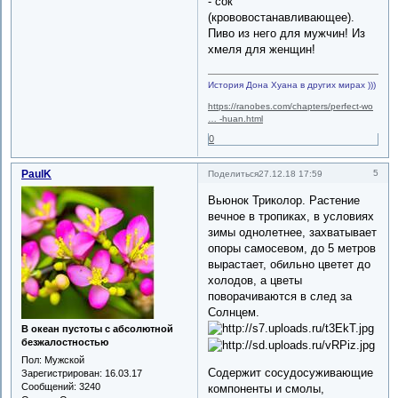
- сок
(крововостанавливающее).
Пиво из него для мужчин! Из
хмеля для женщин!
История Дона Хуана в других мирах )))
https://ranobes.com/chapters/perfect-wo
… -huan.html
0
PaulK
5
Поделиться
27.12.18 17:59
Вьюнок Триколор. Растение
вечное в тропиках, в условиях
зимы однолетнее, захватывает
опоры самосевом, до 5 метров
вырастает, обильно цветет до
холодов, а цветы
поворачиваются в след за
Солнцем.
В океан пустоты с абсолютной
безжалостностью
Пол:
Мужской
Содержит сосудосуживающие
Зарегистрирован
: 16.03.17
Сообщений:
3240
компоненты и смолы,