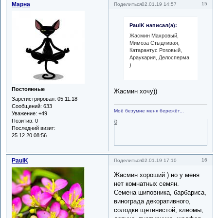
Марна
15
Поделиться
02.01.19 14:57
PaulK написал(а):
Жасмин Махровый,
Мимоза Стыдливая,
Катарантус Розовый,
Араукария, Делосперма
)
Постоянные
Жасмин хочу))
Зарегистрирован
: 05.11.18
Сообщений:
633
Моё безумие меня бережёт...
Уважение:
+49
Позитив:
0
0
Последний визит:
25.12.20 08:56
PaulK
16
Поделиться
02.01.19 17:10
Жасмин хороший ) но у меня
нет комнатных семян.
Семена шиповника, барбариса,
винограда декоративного,
солодки щетинистой, клеомы,