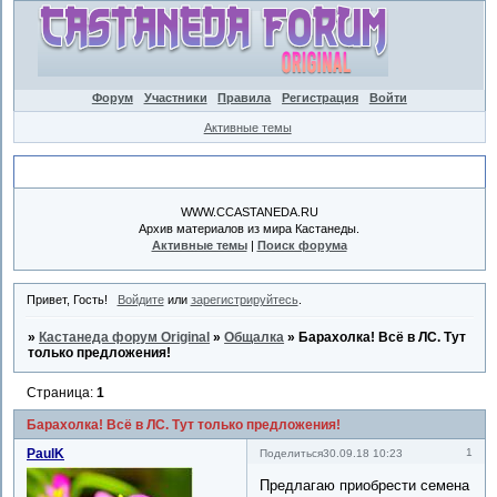
Форум
Участники
Правила
Регистрация
Войти
Активные темы
Объявление
WWW.CCASTANEDA.RU
Архив материалов из мира Кастанеды.
Активные темы
|
Поиск форума
Привет, Гость!
Войдите
или
зарегистрируйтесь
.
»
Кастанеда форум Original
»
Общалка
»
Барахолка! Всё в ЛС. Тут
только предложения!
Страница:
1
Барахолка! Всё в ЛС. Тут только предложения!
PaulK
1
Поделиться
30.09.18 10:23
Предлагаю приобрести семена