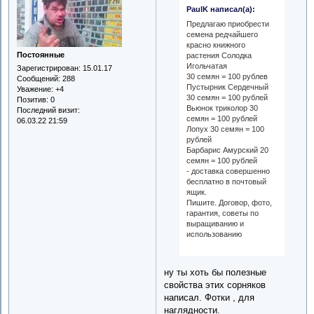
PaulK написал(а):
Предлагаю приобрести
семена редчайшего
красно книжного
Постоянные
растения Солодка
Игольчатая
Зарегистрирован
: 15.01.17
30 семян = 100 рублев
Сообщений:
288
Пустырник Сердечный
Уважение:
+4
30 семян = 100 рублей
Позитив:
0
Вьюнок триколор 30
Последний визит:
семян = 100 рублей
06.03.22 21:59
Лопух 30 семян = 100
рублей
Барбарис Амурский 20
семян = 100 рублей
- доставка совершенно
бесплатно в почтовый
ящик.
Пишите. Договор, фото,
гарантия, советы по
выращиванию и
использованию
ну ты хоть бы полезные
свойства этих сорняков
написал. Фотки , для
наглядности.