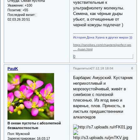
Откуда:
Океан пустоты
чувствительные к
Уважение:
+100
ультрафиолету молекулы.
Позитив:
+55
Семена, как чёрные дыры
Последний визит:
убьют, а отчищенные от
02.03.26 20:51
черной кожуры подлечат )
История Дона Хуана в других мирах )))
https://ranobes.com/chapters/perfect-wo
… -huan.html
0
PaulK
6
Поделиться
27.12.18 18:04
Барбарис Амурский. Кустарник
неприхотливый и
морозоустойчивый, живёт в
симбиозе с полезной
плесенью. Из ягод вино и
варенье, плов. Пряность, в
листьях предшественники
алкалоидов
В океан пустоты с абсолютной
безжалостностью
Пол:
Мужской
Зарегистрирован
: 16.03.17