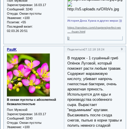
Пол:
Мужской
Зарегистрирован
: 16.03.17
Сообщений:
3240
Откуда:
Океан пустоты
Уважение:
+100
История Дона Хуана в других мирах )))
Позитив:
+55
Последний визит:
https://ranobes.com/chapters/perfect-wo
02.03.26 20:51
… -huan.html
0
PaulK
9
Поделиться
27.12.18 18:24
В подарок - 1 сушённый гриб
Опёнок Луговой, который
поможет расти любым травам.
Содержит маразмовую
кислоту, убивает напрочь
гнилостные бактерии, очень
ароматная пряность.
Используется для еды и
производства особенного
В океан пустоты с абсолютной
безжалостностью
сыра. Вырастает
"ведьмиными" кругами.
Пол:
Мужской
Зарегистрирован
: 16.03.17
Высаживать после схода
Сообщений:
3240
снегов, пылью в корни травы и
Откуда:
Океан пустоты
полить немного сладкой
Уважение:
+100