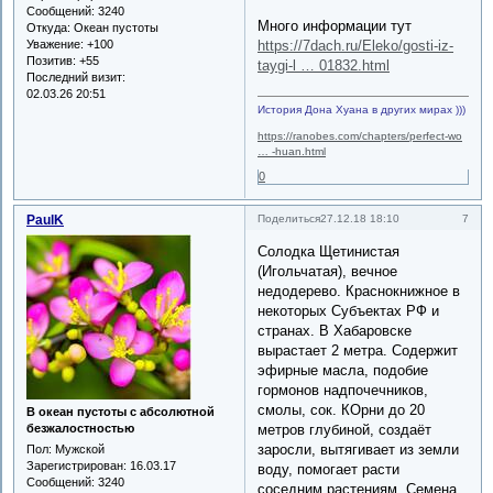
Сообщений:
3240
Много информации тут
Откуда:
Океан пустоты
https://7dach.ru/Eleko/gosti-iz-
Уважение:
+100
Позитив:
+55
taygi-l … 01832.html
Последний визит:
02.03.26 20:51
История Дона Хуана в других мирах )))
https://ranobes.com/chapters/perfect-wo
… -huan.html
0
PaulK
7
Поделиться
27.12.18 18:10
Солодка Щетинистая
(Игольчатая), вечное
недодерево. Краснокнижное в
некоторых Субъектах РФ и
странах. В Хабаровске
вырастает 2 метра. Содержит
эфирные масла, подобие
гормонов надпочечников,
смолы, сок. КОрни до 20
В океан пустоты с абсолютной
безжалостностью
метров глубиной, создаёт
заросли, вытягивает из земли
Пол:
Мужской
Зарегистрирован
: 16.03.17
воду, помогает расти
Сообщений:
3240
соседним растениям. Семена