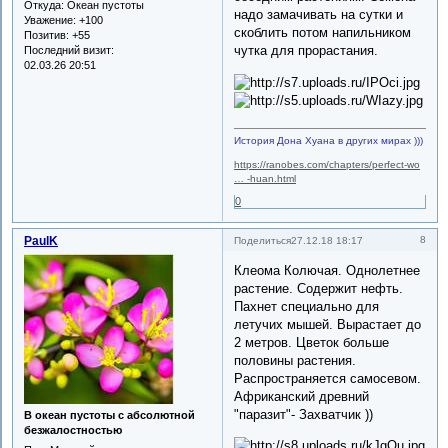
Откуда:
Океан пустоты
надо замачивать на сутки и
Уважение:
+100
скоблить потом напильником
Позитив:
+55
чутка для прорастания.
Последний визит:
02.03.26 20:51
История Дона Хуана в других мирах )))
https://ranobes.com/chapters/perfect-wo
… -huan.html
0
PaulK
8
Поделиться
27.12.18 18:17
Клеома Колючая. Однолетнее
растение. Содержит нефть.
Пахнет специально для
летучих мышей. Вырастает до
2 метров. Цветок больше
половины растения.
Распространяется самосевом.
Африканский древний
"паразит"- Захватчик ))
В океан пустоты с абсолютной
безжалостностью