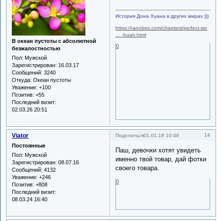
История Дона Хуана в других мирах )))
https://ranobes.com/chapters/perfect-wo
… -huan.html
В океан пустоты с абсолютной
0
безжалостностью
Пол:
Мужской
Зарегистрирован
: 16.03.17
Сообщений:
3240
Откуда:
Океан пустоты
Уважение:
+100
Позитив:
+55
Последний визит:
02.03.26 20:51
Viator
14
Поделиться
01.01.19 10:48
Постоянные
Паш, девочки хотят увидеть
Пол:
Мужской
именно твой товар, дай фотки
Зарегистрирован
: 08.07.16
своего товара.
Сообщений:
4132
Уважение:
+246
0
Позитив:
+808
Последний визит:
08.03.24 16:40