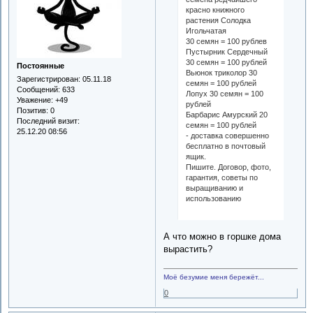
красно книжного
растения Солодка
Игольчатая
30 семян = 100 рублев
Пустырник Сердечный
30 семян = 100 рублей
Постоянные
Вьюнок триколор 30
Зарегистрирован
: 05.11.18
семян = 100 рублей
Сообщений:
633
Лопух 30 семян = 100
Уважение:
+49
рублей
Позитив:
0
Барбарис Амурский 20
Последний визит:
семян = 100 рублей
25.12.20 08:56
- доставка совершенно
бесплатно в почтовый
ящик.
Пишите. Договор, фото,
гарантия, советы по
выращиванию и
использованию
А что можно в горшке дома
вырастить?
Моё безумие меня бережёт...
0