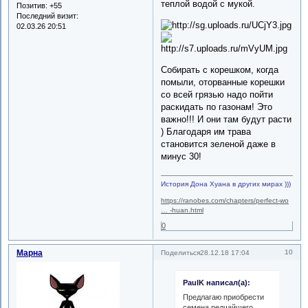
теплой водой с мукой.
Позитив:
+55
Последний визит:
02.03.26 20:51
Собирать с корешком, когда
помыли, оторванные корешки
со всей грязью надо пойти
раскидать по газонам! Это
важно!!! И они там будут расти
) Благодаря им трава
становится зеленой даже в
минус 30!
История Дона Хуана в других мирах )))
https://ranobes.com/chapters/perfect-wo
… -huan.html
0
Марна
10
Поделиться
28.12.18 17:04
PaulK написал(а):
Предлагаю приобрести
семена редчайшего