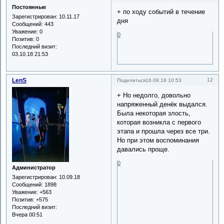
Постоянные
+ по ходу событий в течение
Зарегистрирован
: 10.11.17
дня
Сообщений:
443
Уважение:
0
0
Позитив:
0
Последний визит:
03.10.18 21:53
LenS
12
Поделиться
16.09.18 10:53
+ Но недолго, довольно
напряженный денёк выдался.
Была некоторая злость,
которая возникла с первого
этапа и прошла через все три.
Но при этом воспоминания
давались проще.
0
Администратор
Зарегистрирован
: 10.09.18
Сообщений:
1898
Уважение:
+563
Позитив:
+575
Последний визит:
Вчера 00:51