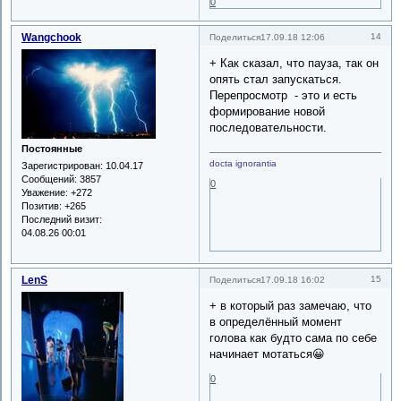
0
Wangchook
14
Поделиться
17.09.18 12:06
+ Как сказал, что пауза, так он
опять стал запускаться.
Перепросмотр - это и есть
формирование новой
последовательности.
Постоянные
docta ignorantia
Зарегистрирован
: 10.04.17
Сообщений:
3857
0
Уважение:
+272
Позитив:
+265
Последний визит:
04.08.26 00:01
LenS
15
Поделиться
17.09.18 16:02
+ в который раз замечаю, что
в определённый момент
голова как будто сама по себе
начинает мотаться😀
0