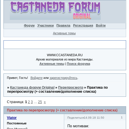
Форум
Участники
Правила
Регистрация
Войти
Активные темы
Объявление
WWW.CCASTANEDA.RU
Архив материалов из мира Кастанеды.
Активные темы
|
Поиск форума
Привет, Гость!
Войдите
или
зарегистрируйтесь
.
»
Кастанеда форум Original
»
Перепросмотр
»
Практика по
перепросмотру (+ составление/дополнение списка)
Страница:
1
2
3
…
25
»
Практика по перепросмотру (+ составление/дополнение списка)
Viator
1
Поделиться
14.09.18 11:50
Постоянные
По мотивам:
Пол:
Мужской