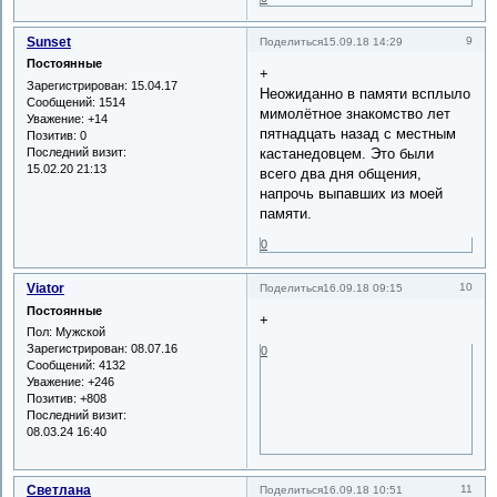
Sunset
9
Поделиться
15.09.18 14:29
Постоянные
+
Зарегистрирован
: 15.04.17
Неожиданно в памяти всплыло
Сообщений:
1514
мимолётное знакомство лет
Уважение:
+14
пятнадцать назад с местным
Позитив:
0
Последний визит:
кастанедовцем. Это были
15.02.20 21:13
всего два дня общения,
напрочь выпавших из моей
памяти.
0
Viator
10
Поделиться
16.09.18 09:15
Постоянные
+
Пол:
Мужской
Зарегистрирован
: 08.07.16
0
Сообщений:
4132
Уважение:
+246
Позитив:
+808
Последний визит:
08.03.24 16:40
Светлана
11
Поделиться
16.09.18 10:51