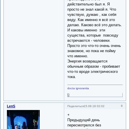
действительно был я. Я
просто не знал какой я. Что
чувствую, думаю , как себя
веду. Как именно я всё это
делаю. Каково всё это делать.
И каковы именно эти
существа, которые повсюду
встречаются - человеки.
Просто это что-то очень очень
знакомое, но пока не пойму
что именно.
Энергия возвращается
обычным образом - пробивает
что-то вроде электрического
тока.
docta ignorantia
0
LenS
8
Поделиться
15.09.18 02:02
+
Предыдущий день
пересмотрелся без