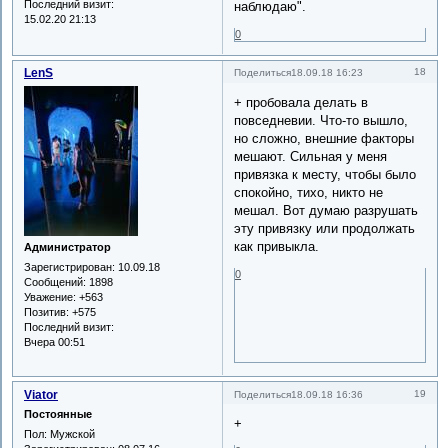
Последний визит:
наблюдаю".
15.02.20 21:13
0
LenS
18
Поделиться
18.09.18 16:23
+ пробовала делать в
повседневии. Что-то вышло,
но сложно, внешние факторы
мешают. Сильная у меня
привязка к месту, чтобы было
спокойно, тихо, никто не
мешал. Вот думаю разрушать
эту привязку или продолжать
как привыкла.
Администратор
Зарегистрирован
: 10.09.18
0
Сообщений:
1898
Уважение:
+563
Позитив:
+575
Последний визит:
Вчера 00:51
Viator
19
Поделиться
18.09.18 16:36
Постоянные
+
Пол:
Мужской