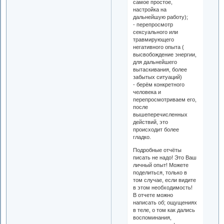
самое простое,
настройка на
дальнейшую работу);
- перепросмотр
сексуального или
травмирующего
негативного опыта (
высвобождение энергии,
для дальнейшего
вытаскивания, более
забытых ситуаций)
- берём конкретного
человека и
перепросмотриваем его,
после
вышеперечисленных
действий, это
происходит более
гладко.
Подробные отчёты
писать не надо! Это Ваш
личный опыт! Можете
поделиться, только в
том случае, если видите
в этом необходимость!
В отчете можно
написать об; ощущениях
в теле, о том как дались
воспоминания,