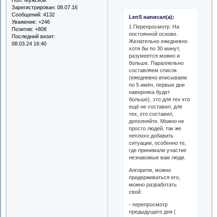
Зарегистрирован
: 08.07.16
Сообщений:
4132
LenS написал(а):
Уважение:
+246
1 Перепросмотр. На
Позитив:
+808
постоянной основе.
Последний визит:
Желательно ежедневно
08.03.24 16:40
хотя бы по 30 минут,
разумеется можно и
больше. Параллельно
составляем список
(ежедневно вписываем
по 5 имён, первые дни
наверняка будет
больше), это для тех кто
ещё не составил, для
тех, кто составил,
дополняйте. Можно не
просто людей, так же
неплохо добавить
ситуации, особенно те,
где принимали участие
незнакомые вам люди.
Алгоритм, можно
придерживаться его,
можно разработать
свой:
- перепросмотр
предыдущего дня (