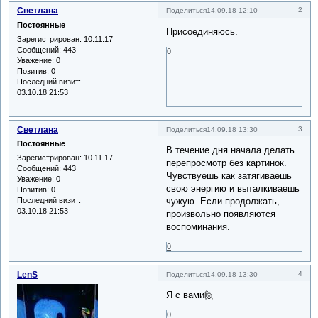
Светлана
2
Поделиться
14.09.18 12:10
Постоянные
Присоединяюсь.
Зарегистрирован
: 10.11.17
Сообщений:
443
0
Уважение:
0
Позитив:
0
Последний визит:
03.10.18 21:53
Светлана
3
Поделиться
14.09.18 13:30
Постоянные
В течение дня начала делать
Зарегистрирован
: 10.11.17
перепросмотр без картинок.
Сообщений:
443
Чувствуешь как затягиваешь
Уважение:
0
свою энергию и выталкиваешь
Позитив:
0
Последний визит:
чужую. Если продолжать,
03.10.18 21:53
произвольно появляются
воспоминания.
0
LenS
4
Поделиться
14.09.18 13:30
Я с вами🙋
0