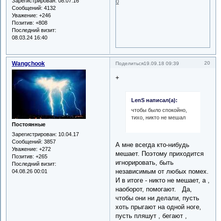
Зарегистрирован
: 08.07.16
0
Сообщений:
4132
Уважение:
+246
Позитив:
+808
Последний визит:
08.03.24 16:40
Wangchook
20
Поделиться
19.09.18 09:39
+
LenS написал(а):
чтобы было спокойно,
тихо, никто не мешал
Постоянные
Зарегистрирован
: 10.04.17
Сообщений:
3857
А мне всегда кто-нибудь
Уважение:
+272
мешает. Поэтому приходится
Позитив:
+265
игнорировать, быть
Последний визит:
независимым от любых помех.
04.08.26 00:01
И в итоге - никто не мешает, а ,
наоборот, помогают. Да,
чтобы они ни делали, пусть
хоть прыгают на одной ноге,
пусть пляшут , бегают ,