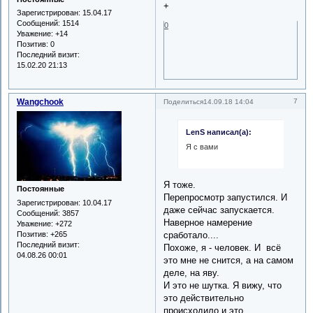
+
Зарегистрирован
: 15.04.17
Сообщений:
1514
0
Уважение:
+14
Позитив:
0
Последний визит:
15.02.20 21:13
Wangchook
7
Поделиться
14.09.18 14:04
LenS написал(а):
Я с вами
Я тоже.
Постоянные
Перепросмотр запустился. И
Зарегистрирован
: 10.04.17
даже сейчас запускается.
Сообщений:
3857
Наверное намерение
Уважение:
+272
Позитив:
+265
сработало....
Последний визит:
Похоже, я - человек. И всё
04.08.26 00:01
это мне не снится, а на самом
деле, на яву.
И это не шутка. Я вижу, что
это действительно
происходило и это