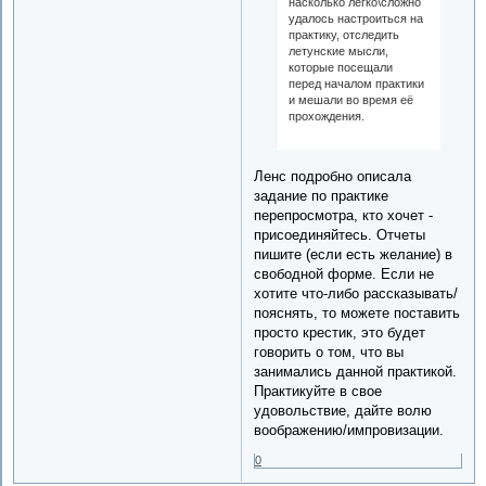
насколько легко\сложно
удалось настроиться на
практику, отследить
летунские мысли,
которые посещали
перед началом практики
и мешали во время её
прохождения.
Ленс подробно описала
задание по практике
перепросмотра, кто хочет -
присоединяйтесь. Отчеты
пишите (если есть желание) в
свободной форме. Если не
хотите что-либо рассказывать/
пояснять, то можете поставить
просто крестик, это будет
говорить о том, что вы
занимались данной практикой.
Практикуйте в свое
удовольствие, дайте волю
воображению/импровизации.
0