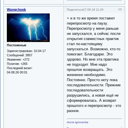
Wangchook
13
Поделиться
17.09.18 11:29
+ и в то же время поставил
перепросмотр на паузу.
Перепросмотр у меня раньше
не запускался, а сейчас после
открытия совместных практик
стал по-настоящему
Постоянные
запускаться. Возможно, кто-то
Зарегистрирован
: 10.04.17
помогает. Благодарю. Это
Сообщений:
3857
здорово. Но мне эта практика
Уважение:
+272
Позитив:
+265
не подходит. Мне надо
Последний визит:
прошлое возвращать. Это
04.08.26 00:01
жизненно необходимо.
Постоянно. Просто нету пока
последовательности. Прежние
последовательности
разрушились, а новая ещё не
сформировалась. А возврат
прошлого и перепросмотр - это
разное.
docta ignorantia