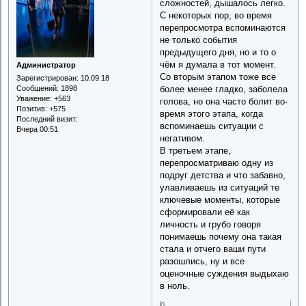
сложностей, дышалось легко.
С некоторых пор, во время
перепросмотра вспоминаются
не только события
предыдущего дня, но и то о
чём я думала в тот момент.
Администратор
Со вторым этапом тоже все
Зарегистрирован
: 10.09.18
более менее гладко, заболела
Сообщений:
1898
Уважение:
+563
голова, но она часто болит во-
Позитив:
+575
время этого этапа, когда
Последний визит:
вспоминаешь ситуации с
Вчера 00:51
негативом.
В третьем этапе,
перепросматриваю одну из
подруг детства и что забавно,
улавливаешь из ситуаций те
ключевые моменты, которые
сформировали её как
личность и грубо говоря
понимаешь почему она такая
стала и отчего ваши пути
разошлись, ну и все
оценочные суждения выдыхаю
в ноль.
0