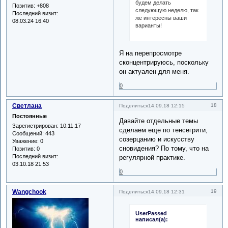
будем делать
Позитив:
+808
следующую неделю, так
Последний визит:
же интересны ваши
08.03.24 16:40
варианты!
Я на перепросмотре
сконцентрируюсь, поскольку
он актуален для меня.
0
Светлана
18
Поделиться
14.09.18 12:15
Постоянные
Давайте отдельные темы
Зарегистрирован
: 10.11.17
сделаем еще по тенсегрити,
Сообщений:
443
созерцанию и искусству
Уважение:
0
сновидения? По тому, что на
Позитив:
0
Последний визит:
регулярной практике.
03.10.18 21:53
0
Wangchook
19
Поделиться
14.09.18 12:31
UserPassed
написал(а):