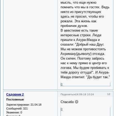
мысль, что еще нужно
помнить что мы в гостях. Ведь
никто из присутствующих
здесь не просил, чтобы его
рожали. Эта жизнь как
пробничек духов.
В авестизме есть такие
интересные строки. Люди
пришли к Ахура-Мазда и
сказали: "Добрый наш Друг.
Мы не можем противостоять
Ахриману(дьяволу) отсюда.
Он силен. Поэтому забрось
нас к нему прямо в центр его
логова. Мы будем пробивать к
тебе дорогу оттуда!". И Ахура-
Мазда ответил: "Да будет так."
0
Садовник 2
12
Поделиться
14.09.18 10:24
Постоянные
Спасибо 😊
Зарегистрирован
: 21.04.18
Сообщений:
321
0
Уважение:
0