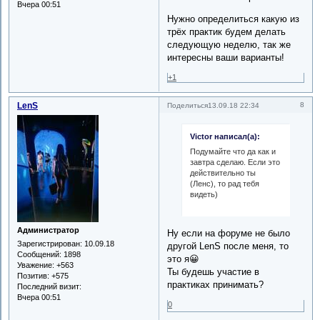
Вчера 00:51
Нужно определиться какую из
трёх практик будем делать
следующую неделю, так же
интересны ваши варианты!
+1
LenS
8
Поделиться
13.09.18 22:34
Victor написал(а):
Подумайте что да как и
завтра сделаю. Если это
действительно ты
(Ленс), то рад тебя
видеть)
Администратор
Ну если на форуме не было
Зарегистрирован
: 10.09.18
другой LenS после меня, то
Сообщений:
1898
это я😀
Уважение:
+563
Ты будешь участие в
Позитив:
+575
практиках принимать?
Последний визит:
Вчера 00:51
0