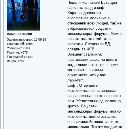
Неделя молчания! Есть два
варианта хард и софт.
Хард предполагает:
абсолютное молчание в
отношении всех людей, так же
отбрасываются соц.сети,
мессенджеры, форумы. Можно
Администратор
писать только отчёт для
Зарегистрирован
: 10.09.18
практики. Следим за ВД,
Сообщений:
1898
Уважение:
+563
следим за ЧСВ.
Позитив:
+575
Элемент сталкинга:
Последний визит:
навязываем шарф на шею и
Вчера 00:51
когда люди пытаются с вами
заговорить, знаками
объясняете, что у вас
ларингит.
Софт: Отвечаете
исключительно на вопросы
направленные по отношению к
вам. Желательно односложно,
кратко. Соц.сети,
мессенджеры, форумы можно
исключить, можно оставить,
но взаимодействовать так же
минимально. Так же следим за