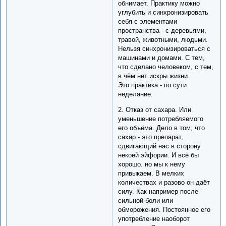
обнимает. Практику можно
углубить и синхронизировать
себя с элементами
пространства - с деревьями,
травой, животными, людьми.
Нельзя синхронизироваться с
машинами и домами. С тем,
что сделано человеком, с тем,
в чём нет искры жизни.
Это практика - по сути
неделание.
2. Отказ от сахара. Или
уменьшение потребляемого
его объёма. Дело в том, что
сахар - это препарат,
сдвигающий нас в сторону
некоей эйфории. И всё бы
хорошо. но мы к нему
привыкаем. В мелких
количествах и разово он даёт
силу. Как например после
сильной боли или
обморожения. Постоянное его
употребление наоборот