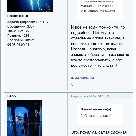
Когда идет переход в
Нагваль, то 3.5 оборота
отыгрывают на коконе.
Постоянные
Зарегистрирован
: 10.04.17
Сообщений:
3857
И всё же если можно - то по
Уважение:
+272
подробнее. Потому что
Позитив:
+265
отдельные слова знакомы, а
Последний визит:
всё вместе не складывается.
04.08.26 00:01
Нагваль - знакомо, кокон -
знакомо, обороты - тоже можно
что-то предположить, а вот
всё вместе - что значит?
docta ignorantia
0
LenS
20
Поделиться
14.09.18 13:43
Sunset написал(а):
2. Отказ от сахара".
Это, пожалуй, самая сложная