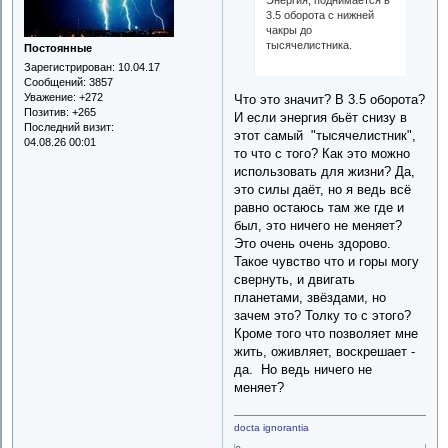
3.5 оборота с нижней
чакры до
тысячелистника.
Постоянные
Зарегистрирован
: 10.04.17
Сообщений:
3857
Уважение:
+272
Что это значит? В 3.5 оборота?
Позитив:
+265
И если энергия бьёт снизу в
Последний визит:
этот самый "тысячелистник",
04.08.26 00:01
то что с того? Как это можно
использовать для жизни? Да,
это силы даёт, но я ведь всё
равно остаюсь там же где и
был, это ничего не меняет?
Это очень очень здорово.
Такое чувство что и горы могу
свернуть, и двигать
планетами, звёздами, но
зачем это? Толку то с этого?
Кроме того что позволяет мне
жить, оживляет, воскрешает -
да. Но ведь ничего не
меняет?
docta ignorantia