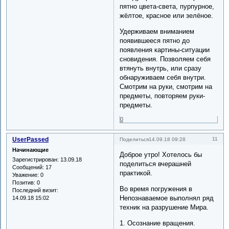
пятно цвета-света, пурпурное,
жёлтое, красное или зелёное.
Удерживаем вниманием
появившееся пятно до
появления картины-ситуации
сновидения. Позволяем себя
втянуть внутрь, или сразу
обнаруживаем себя внутри.
Смотрим на руки, смотрим на
предметы, повторяем руки-
предметы.
0
UserPassed
11
Поделиться
14.09.18 09:28
Начинающие
Доброе утро! Хотелось бы
Зарегистрирован
: 13.09.18
поделиться вчерашней
Сообщений:
17
практикой.
Уважение:
0
Позитив:
0
Во время погружения в
Последний визит:
Непознаваемое выполнял ряд
14.09.18 15:02
техник на разрушение Мира.
1. Осознание вращения.