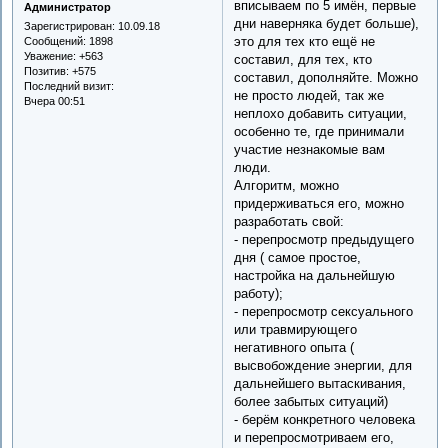
вписываем по 5 имён, первые
Администратор
дни наверняка будет больше),
Зарегистрирован
: 10.09.18
это для тех кто ещё не
Сообщений:
1898
Уважение:
+563
составил, для тех, кто
Позитив:
+575
составил, дополняйте. Можно
Последний визит:
не просто людей, так же
Вчера 00:51
неплохо добавить ситуации,
особенно те, где принимали
участие незнакомые вам
люди.
Алгоритм, можно
придерживаться его, можно
разработать свой:
- перепросмотр предыдущего
дня ( самое простое,
настройка на дальнейшую
работу);
- перепросмотр сексуального
или травмирующего
негативного опыта (
высвобождение энергии, для
дальнейшего вытаскивания,
более забытых ситуаций)
- берём конкретного человека
и перепросмотриваем его,