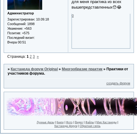
для меня практика из всех
вышепредставленных😯😂
Администратор
0
Зарегистрирован
: 10.09.18
Сообщений:
1898
Уважение:
+563
Позитив:
+575
Последний визит:
Вчера 00:51
Страница:
1
2
3
»
»
Кастанеда форум Original
»
Многообразие практик
»
Практики от
участников форума.
создать форум
Лунные фазы
|
Книги
|
Фото
|
Видео
|
Файлы
|
Мир Кастанеды
|
Кастанеда форум
|
Обратная связь