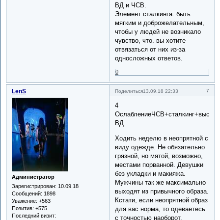
ВД и ЧСВ.
Элемент сталкинга: быть
мягким и доброжелательным,
чтобы у людей не возникало
чувство, что. вы хотите
отвязаться от них из-за
односложных ответов.
0
LenS
7
Поделиться
13.09.18 22:33
4
ОслаблениеЧСВ+сталкинг+высле
ВД
Ходить неделю в неопрятной с
виду одежде. Не обязательно
грязной, но мятой, возможно,
местами порванной. Девушки
без укладки и макияжа.
Администратор
Мужчины так же максимально
Зарегистрирован
: 10.09.18
выходят из привычного образа.
Сообщений:
1898
Кстати, если неопрятной образ
Уважение:
+563
Позитив:
+575
для вас норма, то одеваетесь
Последний визит:
с точностью наоборот.