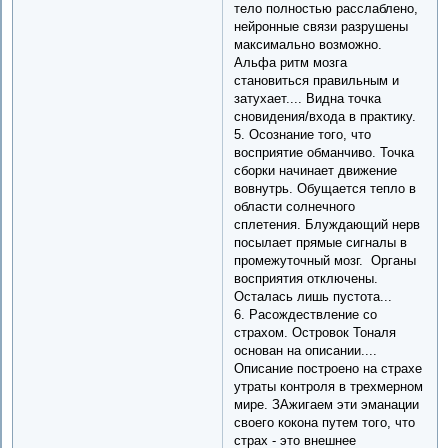
тело полностью расслаблено,
нейронные связи разрушены
максимально возможно.
Альфа ритм мозга
становиться правильным и
затухает.... Видна точка
сновидения/входа в практику.
5. Осознание того, что
восприятие обманчиво. Точка
сборки начинает движение
вовнутрь. Обущается тепло в
области солнечного
сплетения. Блуждающий нерв
посылает прямые сигналы в
промежуточный мозг. Органы
восприятия отключены.
Осталась лишь пустота...
6. Расождествление со
страхом. Островок Тоналя
основан на описании....
Описание построено на страхе
утраты контроля в трехмерном
мире. ЗАжигаем эти эманации
своего кокона путем того, что
страх - это внешнее