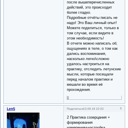
после вышеперечисленных
действий, это происходит
более гладко.
Подробные отчёты писать не
надо! Это Ваш личный опыт!
Можете поделиться, только в
том случае, если видите в
этом необходимость!
В отчете можно написать об;
ощущениях в теле, о том как
дались воспоминания,
насколько легко\сложно
удалось настроиться на
практику, отследить летунские
мысли, которые посещали
перед началом практики и
мешали во время её
прохождения.
0
LenS
5
Поделиться
13.09.18 22:02
2 Практика созерцания +
формирования
намерения+настройка