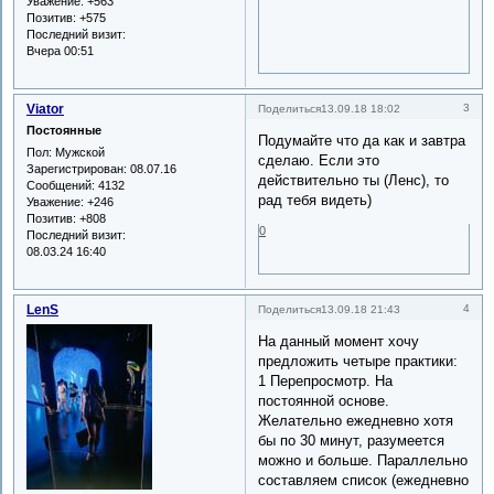
Уважение:
+563
Позитив:
+575
Последний визит:
Вчера 00:51
Viator
3
Поделиться
13.09.18 18:02
Постоянные
Подумайте что да как и завтра
Пол:
Мужской
сделаю. Если это
Зарегистрирован
: 08.07.16
действительно ты (Ленс), то
Сообщений:
4132
рад тебя видеть)
Уважение:
+246
Позитив:
+808
0
Последний визит:
08.03.24 16:40
LenS
4
Поделиться
13.09.18 21:43
На данный момент хочу
предложить четыре практики:
1 Перепросмотр. На
постоянной основе.
Желательно ежедневно хотя
бы по 30 минут, разумеется
можно и больше. Параллельно
составляем список (ежедневно