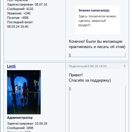
Зарегистрирован
: 08.07.16
Сообщений:
4132
Знание написал(а):
Уважение:
+246
Здесь технически можно
Позитив:
+808
сделать закрытый
Последний визит:
раздел?
08.03.24 16:40
Конечно! Были бы желающие
практиковать и писать об этом)
0
LenS
2
Поделиться
13.09.18 18:01
Привет!
Спасибо за поддержку)
0
Администратор
Зарегистрирован
: 10.09.18
Сообщений:
1898