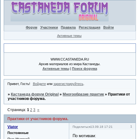
Форум
Участники
Правила
Регистрация
Войти
Активные темы
Объявление
WWW.CCASTANEDA.RU
Архив материалов из мира Кастанеды.
Активные темы
|
Поиск форума
Привет, Гость!
Войдите
или
зарегистрируйтесь
.
»
Кастанеда форум Original
»
Многообразие практик
»
Практики от
участников форума.
Страница:
1
2
3
»
Практики от участников форума.
Viator
1
Поделиться
13.09.18 17:21
Постоянные
По мотивам:
Пол:
Мужской