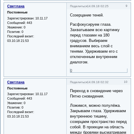
Светлана
9
Поделиться
14.09.18 02:25
Постоянные
Созерцание теней.
Зарегистрирован
: 10.11.17
Сообщений:
443
Расфокусируем глаза.
Уважение:
0
Захватываем всю картинку
Позитив:
0
перед глазами на 180
Последний визит:
градусов. Выбираем
03.10.18 21:53
вниманием весь слой с
тенями. Удерживаем его с
отключенным внутренним
диалогом.
0
Светлана
10
Поделиться
14.09.18 02:32
Постоянные
Переход в сновидение через
Зарегистрирован
: 10.11.17
Пятно сновидения.
Сообщений:
443
Уважение:
0
Ложимся, можно полулёжа.
Позитив:
0
Закрываем глаза. Удерживаем
Последний визит:
внутреннюю тишину,
03.10.18 21:53
созерцаем пространство перед
собой. В проекции на область
между бровями высматриваем