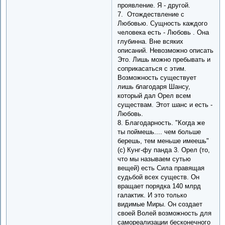
проявление. Я - другой.
7. Отождествление с
Любовью. Сущность каждого
человека есть - Любовь . Она
глубинна. Вне всяких
описаний. Невозможно описать
Это. Лишь можно пребывать и
соприкасаться с этим.
Возможность существует
лишь благодаря Шансу,
который дал Орел всем
существам. Этот шанс и есть -
Любовь.
8. Благодарность. "Когда же
ты поймешь.... чем больше
берешь, тем меньше имеешь"
(с) Кунг-фу панда 3. Орел (то,
что мы называем сутью
вещей) есть Сила правящая
судьбой всех существ. Он
вращает порядка 140 млрд
галактик. И это только
видимые Миры. Он создает
своей Волей возможность для
самореализации бесконечного