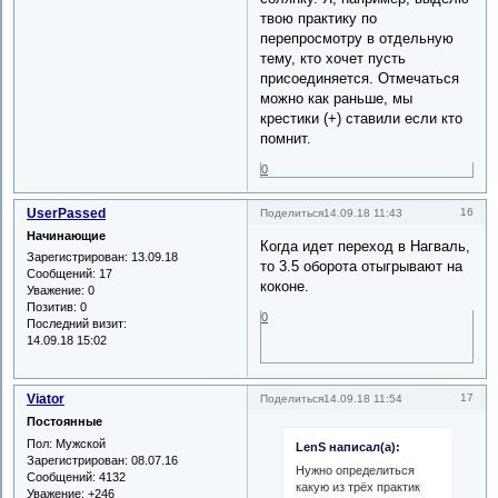
твою практику по
перепросмотру в отдельную
тему, кто хочет пусть
присоединяется. Отмечаться
можно как раньше, мы
крестики (+) ставили если кто
помнит.
0
UserPassed
16
Поделиться
14.09.18 11:43
Начинающие
Когда идет переход в Нагваль,
Зарегистрирован
: 13.09.18
то 3.5 оборота отыгрывают на
Сообщений:
17
коконе.
Уважение:
0
Позитив:
0
0
Последний визит:
14.09.18 15:02
Viator
17
Поделиться
14.09.18 11:54
Постоянные
Пол:
Мужской
LenS написал(а):
Зарегистрирован
: 08.07.16
Нужно определиться
Сообщений:
4132
какую из трёх практик
Уважение:
+246