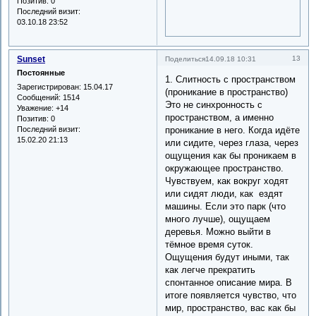
Позитив:
0
Последний визит:
03.10.18 23:52
Sunset
13
Поделиться
14.09.18 10:31
Постоянные
1. Слитность с пространством
Зарегистрирован
: 15.04.17
(проникание в пространство)
Сообщений:
1514
Это не синхронность с
Уважение:
+14
пространством, а именно
Позитив:
0
Последний визит:
проникание в него. Когда идёте
15.02.20 21:13
или сидите, через глаза, через
ощущения как бы проникаем в
окружающее пространство.
Чувствуем, как вокруг ходят
или сидят люди, как ездят
машины. Если это парк (что
много лучше), ощущаем
деревья. Можно выйти в
тёмное время суток.
Ощущения будут иными, так
как легче прекратить
спонтанное описание мира. В
итоге появляется чувство, что
мир, пространство, вас как бы