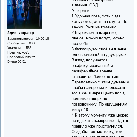
видения+ОВД.
Алгоритм:
1 Удобная поза, хоть сидя,
хоть лотос, хоть на стуле. Не
важно. Руки на коленях.
2 Выражаем намерение,
Администратор
любое, можно вслух, можно
Зарегистрирован
: 10.09.18
про себя.
Сообщений:
1898
Уважение:
+563
3 Фокусируем своё внимание
Позитив:
+575
одновременно! на двух руках.
Последний визит:
Взгляд получается
Вчера 00:51
расфокусированный и
периферийное зрение
становится более четким.
Параллельно с этим думаем о
своём намерении и вдыхаем
его в себя через центр воли,
поднимая вверх по
позвоночнику. По ощущениям
минут 10.
4 К этому моменту уже можно
не вдыхать намерение. ВД как
правило уже приструнился.
Создаём третью точку, тем