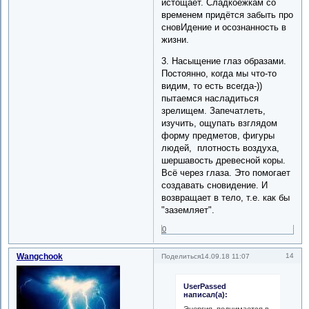
истощает. Сладкоежкам со
временем придётся забыть про
сновИдение и осознанность в
жизни.
3. Насыщение глаз образами.
Постоянно, когда мы что-то
видим, то есть всегда-))
пытаемся насладиться
зрелищем. Запечатлеть,
изучить, ощупать взглядом
форму предметов, фигуры
людей, плотность воздуха,
шершавость древесной коры.
Всё через глаза. Это помогает
создавать сновидение. И
возвращает в тело, т.е. как бы
"заземляет".
0
Wangchook
14
Поделиться
14.09.18 11:07
UserPassed
написал(а):
Энергия, поднимается в