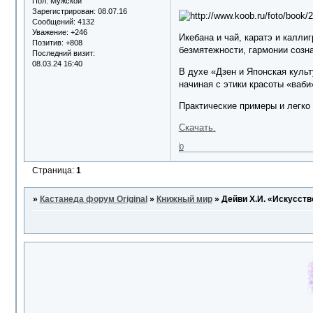
Пол:
Мужской
Зарегистрирован
: 08.07.16
Сообщений:
4132
Уважение:
+246
Икебана и чай, каратэ и калли
Позитив:
+808
безмятежности, гармонии созна
Последний визит:
08.03.24 16:40
В духе «Дзен и Японская культ
начиная с этики красоты «ваби
Практические примеры и легко
Скачать.
0
Страница:
1
»
Кастанеда форум Original
»
Книжный мир
»
Дейви Х.И. «Искусств