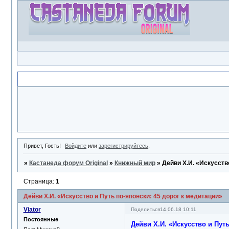
Объявление
Привет, Гость!
Войдите
или
зарегистрируйтесь
.
»
Кастанеда форум Original
»
Книжный мир
»
Дейви Х.И. «Искусств
Страница:
1
Дейви Х.И. «Искусство и Путь по-японски: 45 дорог к медитации»
Viator
Поделиться
14.06.18 10:11
Постоянные
Дейви Х.И. «Искусство и Путь