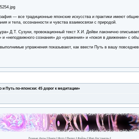
графия — все традиционные японские искусства и практики имеют общие
ния и тела, осознанности и чувства взаимосвязи с природой.
ура» Д.Т. Сузуки, провокационный текст Х.И. Дейви лаконично описывае
» и «неподвижного сознания» до «уважения» и «покоя в движении» с объ
 выполнимые упражнения показывают, как ввести Путь в вашу повседне
о и Путь по-японски: 45 дорог к медитации»
Лунные фазы
|
Книги
|
Фото
|
Видео
|
Файлы
|
Мир Кастанеды
|