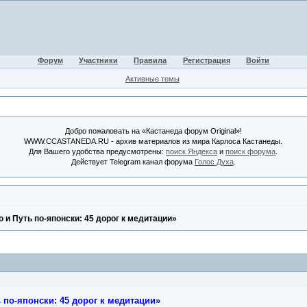
Форум
Участники
Правила
Регистрация
Войти
Активные темы
Добро пожаловать на «Кастанеда форум Original»!
WWW.CCASTANEDA.RU - архив материалов из мира Карлоса Кастанеды.
Для Вашего удобства предусмотрены:
поиск Яндекса
и
поиск форума
.
Действует Telegram канал форума
Голос Духа
.
о и Путь по-японски: 45 дорог к медитации»
 по-японски: 45 дорог к медитации»