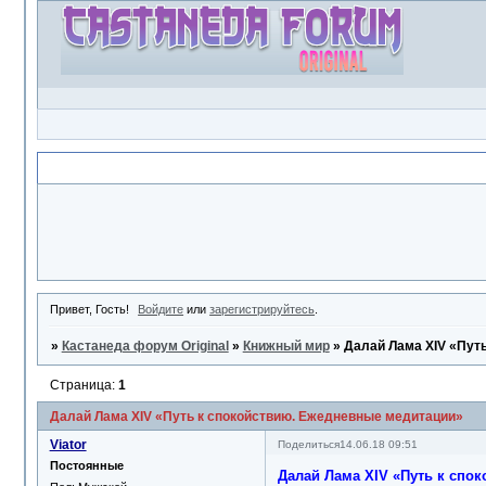
Объявление
Привет, Гость!
Войдите
или
зарегистрируйтесь
.
»
Кастанеда форум Original
»
Книжный мир
»
Далай Лама XIV «Пут
Страница:
1
Далай Лама XIV «Путь к спокойствию. Ежедневные медитации»
Viator
Поделиться
14.06.18 09:51
Постоянные
Далай Лама XIV «Путь к спо