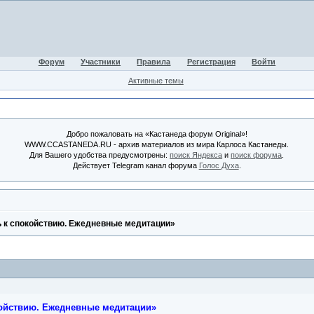
Форум
Участники
Правила
Регистрация
Войти
Активные темы
Добро пожаловать на «Кастанеда форум Original»!
WWW.CCASTANEDA.RU - архив материалов из мира Карлоса Кастанеды.
Для Вашего удобства предусмотрены:
поиск Яндекса
и
поиск форума
.
Действует Telegram канал форума
Голос Духа
.
ь к спокойствию. Ежедневные медитации»
койствию. Ежедневные медитации»