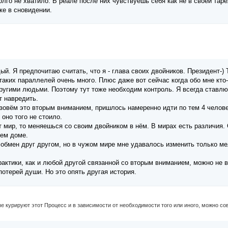
лго не хватило. В реале после них чувствуешь себя как не в своей таре
ке в сновидении.
.
ый. Я предпочитаю считать, что я - глава своих двойников. Президент-)
таких параллелей очень много. Плюс даже вот сейчас когда обо мне кто-
другими людьми. Поэтому тут тоже необходим контроль. Я всегда ставл
т навредить.
назовём это вторым вниманием, пришлось намеренно идти по тем 4 челов
оно того не стоило.
от мир, то меняешься со своим двойником в нём. В мирах есть различия
нем доме.
 обмен друг другом, но в чужом мире мне удавалось изменить только ме
рактики, как и любой другой связанной со вторым вниманием, можно не в
отерей души. Но это опять другая история.
е курируют этот Процесс и в зависимости от необходимости того или иного, можно со