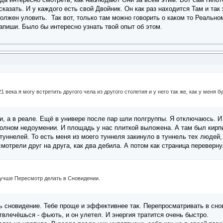
казать. И у каждого есть свой Двойник. Он как раз находится Там и та
должен уловить. Так вот, только там можно говорить о каком то Реальном
апиши. Было бы интересно узнать твой опыт об этом.
1 века я могу встретить другого чела из другого столетия и у него так же, как у меня 
и, а в реале. Ещё в универе после пар шли полгруппы. Я отключаюсь. И
 полном недоумении. И площадь у нас плиткой выложена. А там был кирп
уннелей. То есть меня из моего туннеля закинуло в туннель тех людей
мотрели друг на друга, как два дебила. А потом как страница переверну
 лучше Пересмотр делать в Сновидении.
ь сновидение. Тебе проще и эффективнее так. Перепросматривать в снов
твлечёшься - фьють, и он улетел. И энергия тратится очень быстро.