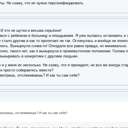
ы. Не скажу, что их нужно персонифицировать.
 И это не шутки и весьма серьёзно!
мся с ребёнком в больницу и опаздываем. Я уже пытаюсь остановить и з
е стало другим и как то пролетает не так. Оглянулась и вообще не поня
плюсь. Вынырнула снова-то! Опоздали все равно правда, но минимально.
очно, такого нет, как я вынырнула в промежуточном положении. Голова п
выныривать в конкретики с другими людьми.
и у меня их несколько. Не скажу, что я президент, но все же иногда ста
ли просто собираетесь вместе?
смотришь, отслеживаешь? И как ты сам себе?
смотришь, отслеживаешь? И как ты сам себе?