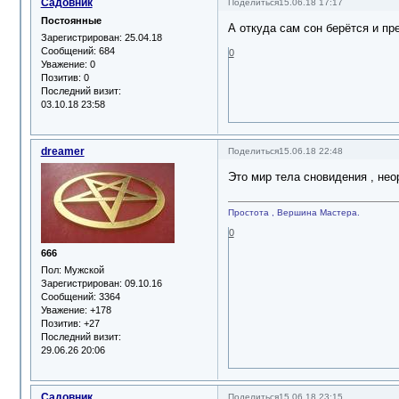
Садовник
Поделиться
15.06.18 17:17
Постоянные
А откуда сам сон берётся и п
Зарегистрирован
: 25.04.18
Сообщений:
684
0
Уважение:
0
Позитив:
0
Последний визит:
03.10.18 23:58
dreamer
Поделиться
15.06.18 22:48
Это мир тела сновидения , нео
Простота , Вершина Мастера.
0
666
Пол:
Мужской
Зарегистрирован
: 09.10.16
Сообщений:
3364
Уважение:
+178
Позитив:
+27
Последний визит:
29.06.26 20:06
Садовник
Поделиться
15.06.18 23:15