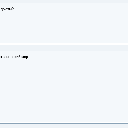
редметы?
рганический мир .