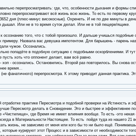
авильно перепросматривать: где, что, особенности дыхания и формы спи
оловно перепросматривают всё жизнь всю жизнь. То есть по первому кру
52 дня (плюс-минус високосные). Охренеть. И не по две минуты в день,
о дышал. Или не в то время суток делал. Или не в той пещере/ящике.
 осознанию того, что с тобой произошло. И дальше учишься подобные си
к примеру. Назвала вас девушка импотентом. Для барышень - парень на
тдали чужое. Осознались.
льно попадёте в подобную ситуацию с подобными оскорблениями. И тут с
е пусть хоть что оппонент делает, вам всё равно.
- хоп - осознались. Остановились. Второй раз повторилось. Вы снова ос
нее время...
 (не фанатичного) перепросмотра. К этому приводит данная практика. Эт
ой отработке практике Пересмотра и подобной проверки на Истиность и 
лучше Пересмотр делать в Сновидении. Это и быстрее и эффективнее по 
ое «Чистилище», где Время не имеет влияния вообще. То есть -это нека
сегда в Материальности Настоящее. То есть пойдя туда из нашего 21 век
екать жизнь, не зависимо от меня или кого бы то ни было ещё. Понимаеш
, которые курируют этот Процесс и в зависимости от необходимости тог
да интересно смотреть, как наблюдают Они за всем этим. Вот сам гипот