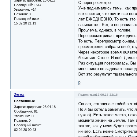
Зарегистрирован
: 15.04.17
О перепросмотре.
Сообщений:
1514
Уже поднимались темы, как пр
Уважение:
+14
выясняется, что почти все пог
Позитив:
0
Последний визит:
лет ЕЖЕДНЕВНО. То есть это 36
15.02.20 21:13
начинается. Вот, я неправильн
Проблема, однако, в голове.
Перепросматривая, приходишь к
То есть. Перепросмотр обиды, 
просмотрели, забрали своё, о
Через некоторое время обязате
беситься. Стопе. И всё. Дальш
Раз ситуация повторилась. Вы 
меня никто не задевает послед
Вот это результат тщательного
0
Эмма
Поделиться
12.06.18 22:16
Постоянные
Сансет, согласна с тобой в эт
Зарегистрирован
: 26.04.18
Но я бы хотела заметить, что 
Сообщений:
81
нужно). Есть такое место, нек
Уважение:
+1
момента жизни на Земле. Там в
Позитив:
0
Последний визит:
так же, как у меня будет прот
02.04.20 00:43
ничего. Есть некие Смотрители
своей собственной жизни. Отту