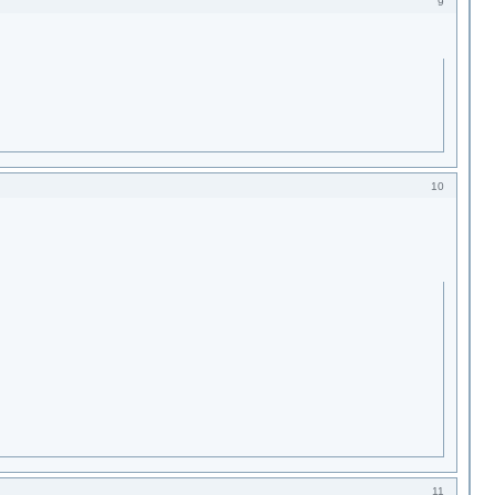
9
10
11