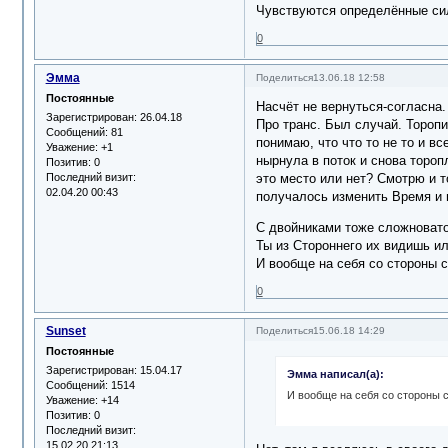
Чувствуются определённые сил
0
Эмма
Поделиться
13.06.18 12:58
Постоянные
Насчёт не вернуться-согласна.
Зарегистрирован
: 26.04.18
Про транс. Был случай. Торопи
Сообщений:
81
понимаю, что что то не то и вс
Уважение:
+1
нырнула в поток и снова торо
Позитив:
0
Последний визит:
это место или нет? Смотрю и т
02.04.20 00:43
получалось изменить Время и 
С двойниками тоже сложновато 
Ты из Стороннего их видишь и
И вообще на себя со стороны 
0
Sunset
Поделиться
15.06.18 14:29
Постоянные
Зарегистрирован
: 15.04.17
Эмма написал(а):
Сообщений:
1514
И вообще на себя со стороны 
Уважение:
+14
Позитив:
0
Последний визит:
15.02.20 21:13