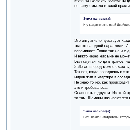
Меня на такие эксперименты до
не вижу смысла в такой практи
Эмма написал(а):
И у каждого есть свой Двойник
Это интуитивно чувствует кажд
только на одной параллели. И 
вспоминает. Точно так же и с 
И никто через них мне не може
Был случай, когда в трансе, 
Забегая вперёд можно сказать, 
Так вот, когда попадаешь в эт
миров жил в квартире в сосед
Не знаю точно, как происходит
это и требовалось.
Опасность в другом. Из этой п
то там. Шаманы называют это п
Эмма написал(а):
Есть некие Смотрители, которы