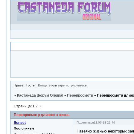
Объявление
Привет, Гость!
Войдите
или
зарегистрируйтесь
.
»
Кастанеда форум Original
»
Перепросмотр
»
Перепросмотр длино
Страница:
1
2
»
Перепросмотр длиною в жизнь
Sunset
Поделиться
12.06.18 21:49
Постоянные
Навеяно жизнью некоторых зая