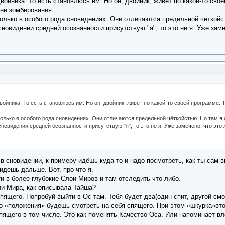
двойника. То есть становлюсь им. Но он, двойник, живёт по какой-то сво
ани зомбирования.
только в особого рода сновидениях. Они отличаются предельной чёткойс
новидении средней осознанности присутствую "я", то это не я. Уже замеч
войника. То есть становлюсь им. Но он, двойник, живёт по какой-то своей программе. 
только в особого рода сновидениях. Они отличаются предельной чёткойстью. Но там я
новидении средней осознанности присутствую "я", то это не я. Уже замечено, что эт
 в сновидении, к примеру идёшь куда то и надо посмотреть, как ты сам
идешь дальше. Вот, про что я.
и в более глубокие Слои Миров и там отследить что либо.
ии Мира, как описывала Тайша?
пящего. Попробуй выйти в Ос там. Тебя будет два(один спит, другой смо
го «положения» будешь смотреть на себя спящего. При этом «шкурка»втор
спящего в том числе. Это как поменять Качество Оса. Или напоминает в