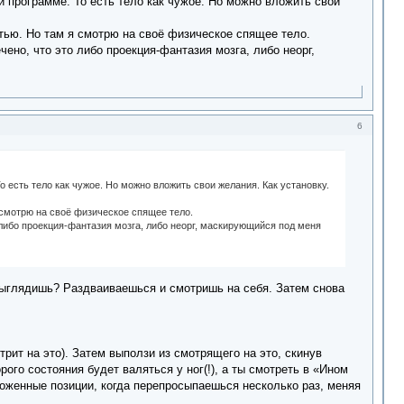
ей программе. То есть тело как чужое. Но можно вложить свои
тью. Но там я смотрю на своё физическое спящее тело.
ено, что это либо проекция-фантазия мозга, либо неорг,
6
То есть тело как чужое. Но можно вложить свои желания. Как установку.
 смотрю на своё физическое спящее тело.
о либо проекция-фантазия мозга, либо неорг, маскирующийся под меня
 выглядишь? Раздваиваешься и смотришь на себя. Затем снова
трит на это). Затем выползи из смотрящего на это, скинув
ого состояния будет валяться у ног(!), а ты смотреть в «Ином
ложенные позиции, когда перепросыпаешься несколько раз, меняя