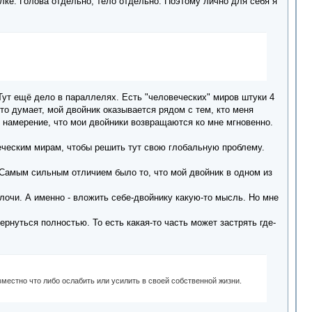
лке. Голова отдельно, тело отдельно. Поэтому лично для себя я
 Тут ещё дело в параллелях. Есть "человеческих" миров штуки 4
то думает, мой двойник оказывается рядом с тем, кто меня
ю намерение, что мои двойники возвращаются ко мне мгновенно.
еческим мирам, чтобы решить тут свою глобальную проблему.
. Самым сильным отличием было то, что мой двойник в одном из
лочи. А именно - вложить себе-двойнику какую-то мысль. Но мне
ернуться полностью. То есть какая-то часть может застрять где-
вместно что либо ослабить или усилить в своей собственной жизни.