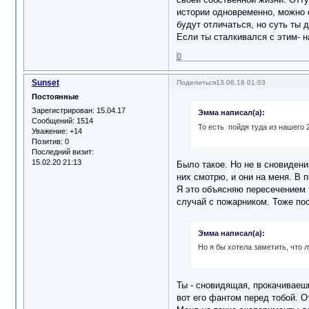
истории одновременно, можно с
будут отличаться, но суть ты 
Если ты сталкивался с этим- н
0
Sunset
Поделиться
13.06.18 01:03
Постоянные
Зарегистрирован
: 15.04.17
Эмма написал(а):
Сообщений:
1514
То есть пойдя туда из нашего 2
Уважение:
+14
Позитив:
0
Последний визит:
15.02.20 21:13
Было такое. Но не в сновидени
них смотрю, и они на меня. В
Я это объясняю пересечением т
случай с пожарником. Тоже пос
Эмма написал(а):
Но я бы хотела заметить, что
Ты - сновидящая, прокачиваеш
вот его фантом перед тобой. О