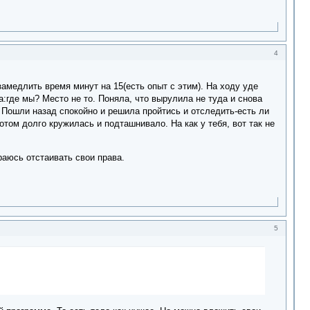
4
амедлить время минут на 15(есть опыт с этим). На ходу уде
ла:где мы? Место не то. Поняла, что вырулила не туда и снова
 Пошли назад спокойно и решила пройтись и отследить-есть ли
отом долго кружилась и подташнивало. На как у тебя, вот так не
раюсь отстаивать свои права.
5