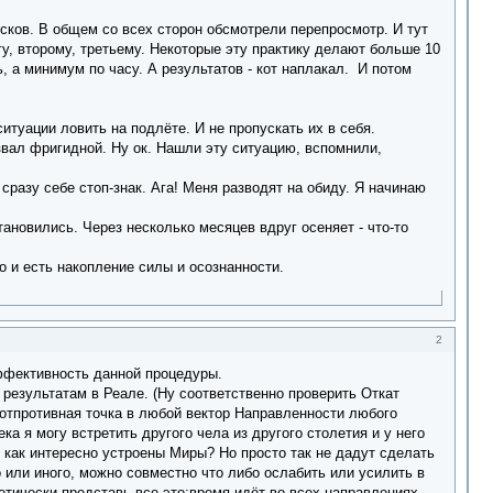
сков. В общем со всех сторон обсмотрели перепросмотр. И тут
гу, второму, третьему. Некоторые эту практику делают больше 10
 а минимум по часу. А результатов - кот наплакал. И потом
туации ловить на подлёте. И не пропускать их в себя.
звал фригидной. Ну ок. Нашли эту ситуацию, вспомнили,
разу себе стоп-знак. Ага! Меня разводят на обиду. Я начинаю
тановились. Через несколько месяцев вдруг осеняет - что-то
о и есть накопление силы и осознанности.
2
эффективность данной процедуры.
результатам в Реале. (Ну соответственно проверить Откат
я отпротивная точка в любой вектор Направленности любого
а я могу встретить другого чела из другого столетия и у него
ь как интересно устроены Миры? Но просто так не дадут сделать
о или иного, можно совместно что либо ослабить или усилить в
етически представь все это:время идёт во всех направлениях