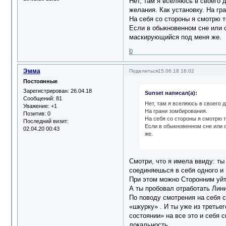
Нет, там я вселяюсь в своего 
желания. Как установку. На гр
На себя со стороны я смотрю 
Если в обыкновенном сне или с
маскирующийся под меня же.
0
Эмма
Поделиться
15.06.18 16:02
Постоянные
Зарегистрирован
: 26.04.18
Sunset написал(а):
Сообщений:
81
Нет, там я вселяюсь в своего д
Уважение:
+1
На грани зомбирования.
Позитив:
0
На себя со стороны я смотрю 
Последний визит:
Если в обыкновенном сне или с
02.04.20 00:43
же.
Смотри, что я имела ввиду: ты
соединяешься в себя одного и 
При этом можно Сторонним уйт
А ты пробовал отработать Лин
По поводу смотрения на себя с
«шкурку» . И ты уже из третье
состоянии» на все это и себя 
локальность.