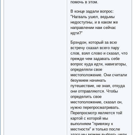
помочь в этом.
В конце задали вопрос:
"Нагваль ушел, ведьмы
недоступны, и в каком же
направлении нам сейчас
идти?"
Брэндон, который за всю
встречу сказал всего пару
слов, взял слово и сказал, что
прежде чем задавать себе
вопрос куда идти, навигаторы,
определяли свое
местоположение. Они считали
безумием начинать
путешествие, не зная, откуда
они отправляются. Чтобы
определить свое
местоположение, сказал он,
нужно перепросматривать.
Перепросмотр является той
картой с которой мы
выполняем "привязку к
местности" и только после
этого мы можем выбрать цели