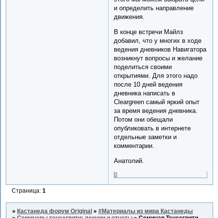
и определить направление
движения.
В конце встречи Майлз
добавил, что у многих в ходе
ведения дневников Навигатора
возникнут вопросы и желание
поделиться своими
открытиями. Для этого надо
после 10 дней ведения
дневника написать в
Cleargreen самый яркий опыт
за время ведения дневника.
Потом они обещали
опубликовать в интернете
отдельные заметки и
комментарии.
Анатолий.
0
Страница:
1
»
Кастанеда форум Original
»
#Материалы из мира Кастанеды
»
Семинары тенсегрити: лекции и отчеты
»
Семинар Тенсегрити,