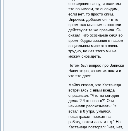
сновидение наяву, и если мы
это понимаем, то сновидим,
если нет, то просто спим.
Впрочем, добавил он, - в то
время как мы спим в постели
действуют те же правила. Он
сказал, что осознание себя во
время бодрствования в нашем
социальном мире это очень
трудно, но без этого мы не
можем сновидеть.
Потом был вопрос про Записки
Навигатора, зачем их вести и
что это дает.
Майлз сказал, что Кастанеда
встречаясь с ними всегда
спрашивал: "Что ты сегодня
делал? Что нового?" Они
начинали рассказывать: "я
встал в 8 утра, умылся,
позавтракал, поехал на
работу, потом ланч и т.д." Но
Кастанеда повторял: "нет, нет,