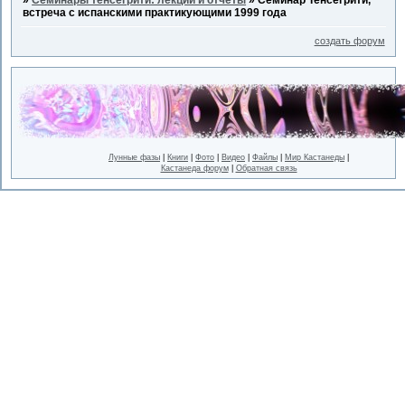
встреча с испанскими практикующими 1999 года
создать форум
Лунные фазы
|
Книги
|
Фото
|
Видео
|
Файлы
|
Мир Кастанеды
|
Кастанеда форум
|
Обратная связь