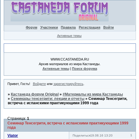
Форум
Участники
Правила
Регистрация
Войти
Активные темы
Объявление
WWW.CCASTANEDA.RU
Архив материалов из мира Кастанеды.
Активные темы
|
Поиск форума
Привет, Гость!
Войдите
или
зарегистрируйтесь
.
»
Кастанеда форум Original
»
#Материалы из мира Кастанеды
»
Семинары тенсегрити: лекции и отчеты
»
Семинар Тенсегрити,
встреча с испанскими практикующими 1999 года
Страница:
1
Семинар Тенсегрити, встреча с испанскими практикующими 1999
года
Viator
1
Поделиться
19.08.16 13:20