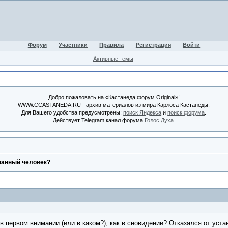
Форум
Участники
Правила
Регистрация
Войти
Активные темы
Добро пожаловать на «Кастанеда форум Original»!
WWW.CCASTANEDA.RU - архив материалов из мира Карлоса Кастанеды.
Для Вашего удобства предусмотрены:
поиск Яндекса
и
поиск форума
.
Действует Telegram канал форума
Голос Духа
.
нанный человек?
 в первом внимании (или в каком?), как в сновидении? Отказался от уста