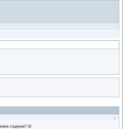
1
новок социума? 😊