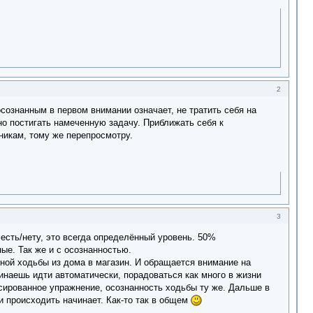
2
осознанным в первом внимании означает, не тратить себя на
но постигать намеченную задачу. Приближать себя к
никам, тому же перепросмотру.
3
 есть/нету, это всегда определённый уровень. 50%
ные. Так же и с осознанностью.
дной ходьбы из дома в магазин. И обращается внимание на
чинаешь идти автоматически, порадоваться как много в жизни
сированное упражнение, осознанность ходьбы ту же. Дальше в
 происходить начинает. Как-то так в общем