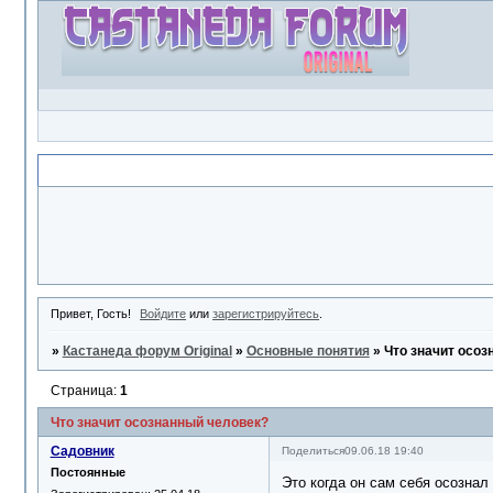
Объявление
Привет, Гость!
Войдите
или
зарегистрируйтесь
.
»
Кастанеда форум Original
»
Основные понятия
»
Что значит осоз
Страница:
1
Что значит осознанный человек?
Садовник
Поделиться
09.06.18 19:40
Постоянные
Это когда он сам себя осознал