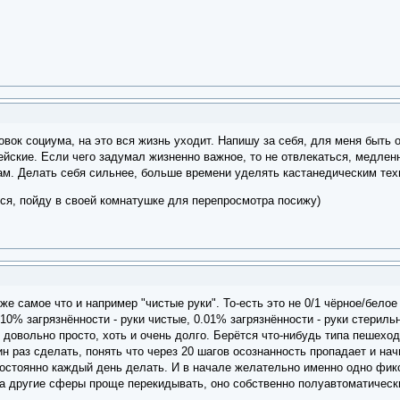
овок социума, на это вся жизнь уходит. Напишу за себя, для меня быть 
ейские. Если чего задумал жизненно важное, то не отвлекаться, медлен
м. Делать себя сильнее, больше времени уделять кастанедическим тех
лся, пойду в своей комнатушке для перепросмотра посижу)
же самое что и например "чистые руки". То-есть это не 0/1 чёрное/белое
 10% загрязнённости - руки чистые, 0.01% загрязнённости - руки стериль
 довольно просто, хоть и очень долго. Берётся что-нибудь типа пешехо
ин раз сделать, понять что через 20 шагов осознанность пропадает и на
остоянно каждый день делать. И в начале желательно именно одно фик
на другие сферы проще перекидывать, оно собственно полуавтоматически