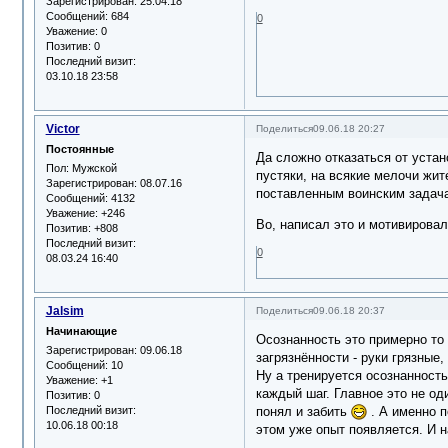
Зарегистрирован
: 25.04.18
Сообщений:
684
0
Уважение:
0
Позитив:
0
Последний визит:
03.10.18 23:58
Victor
Поделиться
09.06.18 20:27
Постоянные
Да сложно отказаться от устан
Пол:
Мужской
пустяки, на всякие мелочи жит
Зарегистрирован
: 08.07.16
поставленным воинским задача
Сообщений:
4132
Уважение:
+246
Во, написал это и мотивирова
Позитив:
+808
Последний визит:
0
08.03.24 16:40
Jalsim
Поделиться
09.06.18 20:37
Начинающие
Осознанность это примерно то 
Зарегистрирован
: 09.06.18
загрязнённости - руки грязные,
Сообщений:
10
Ну а тренируется осознанность
Уважение:
+1
каждый шаг. Главное это не од
Позитив:
0
Последний визит:
понял и забить
. А именно п
10.06.18 00:18
этом уже опыт появляется. И 