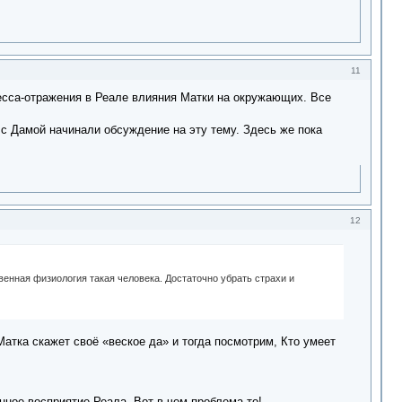
11
цесса-отражения в Реале влияния Матки на окружающих. Все
с Дамой начинали обсуждение на эту тему. Здесь же пока
12
твенная физиология такая человека. Достаточно убрать страхи и
 Матка скажет своё «веское да» и тогда посмотрим, Кто умеет
нное восприятие Реала. Вот в чем проблема то!