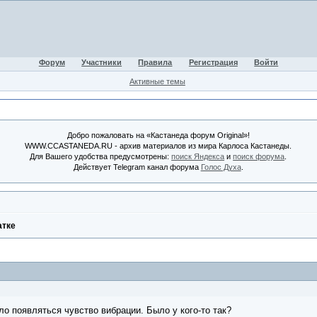
Форум
Участники
Правила
Регистрация
Войти
Активные темы
Добро пожаловать на «Кастанеда форум Original»!
WWW.CCASTANEDA.RU - архив материалов из мира Карлоса Кастанеды.
Для Вашего удобства предусмотрены:
поиск Яндекса
и
поиск форума
.
Действует Telegram канал форума
Голос Духа
.
атке
ло появляться чувство вибрации. Было у кого-то так?