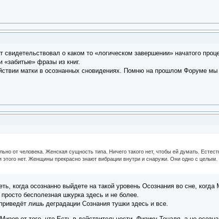
ст свидетельствовал о каком то «логическом завершении» начатого про
и «забитые» фразы из книг.
йствии матки в осознанных сновидениях. Помню на прошлом Форуме мы 
ельно от человека. Женская сущность типа. Ничего такого нет, чтобы ей думать. Естес
и этого нет. Женщины прекрасно знают вибрации внутри и снаружи. Они одно с целым.
реть, когда осознанно выйдете на такой уровень Осознания во сне, когда
 просто бесполезная шкурка здесь и не более.
приведёт лишь деградации Сознания тушки здесь и все.
изер от того, что Есть в действительности. Физику Тоналя, а не осозна