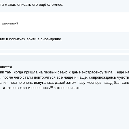
ти матки, описать его ещё сложнее.
 упражнения?
ие в попытках войти в сновидение.
анется.
и там. когда пришла на первый сеанс к даме экстрасенсу типа... еще н
 после чего стали повторяться все чаще и чаще. сопровождаясь чувств
ия, честно очень испугалась даже! затем пару месяцев назад был синый
 и такое в жизни понеслось!!! что не описать...