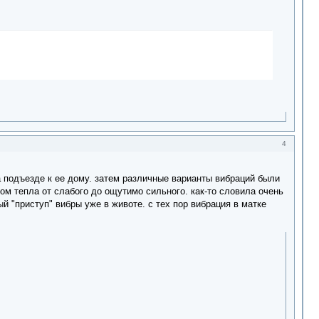
4
а подъезде к ее дому. затем различные варианты вибраций были
ом тепла от слабого до ощутимо сильного. как-то словила очень
 "приступ" вибры уже в животе. с тех пор вибрация в матке