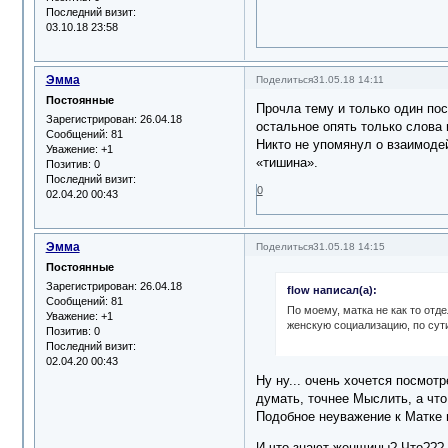
Последний визит:
03.10.18 23:58
Эмма
Поделиться
31.05.18 14:11
Постоянные
Прочла тему и только один по
Зарегистрирован
: 26.04.18
остальное опять только слова 
Сообщений:
81
Никто не упомянул о взаимоде
Уважение:
+1
«тишина».
Позитив:
0
Последний визит:
0
02.04.20 00:43
Эмма
Поделиться
31.05.18 14:15
Постоянные
Зарегистрирован
: 26.04.18
flow написал(а):
Сообщений:
81
По моему, матка не как то отд
Уважение:
+1
женскую социализацию, по сут
Позитив:
0
Последний визит:
02.04.20 00:43
Ну ну... очень хочется посмот
думать, точнее Мыслить, а что
Подобное неуважение к Матке 
И что знают женщины? Что??? М