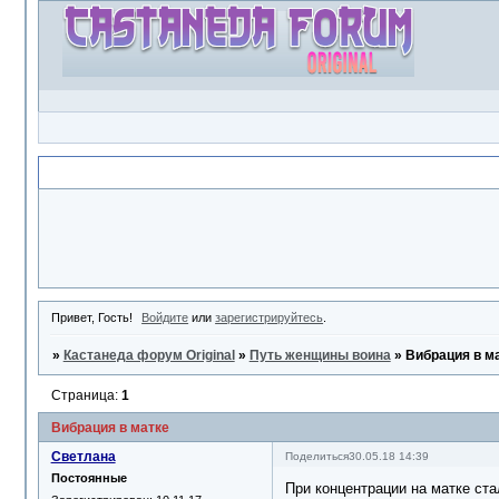
Объявление
Привет, Гость!
Войдите
или
зарегистрируйтесь
.
»
Кастанеда форум Original
»
Путь женщины воина
»
Вибрация в м
Страница:
1
Вибрация в матке
Светлана
Поделиться
30.05.18 14:39
Постоянные
При концентрации на матке ста