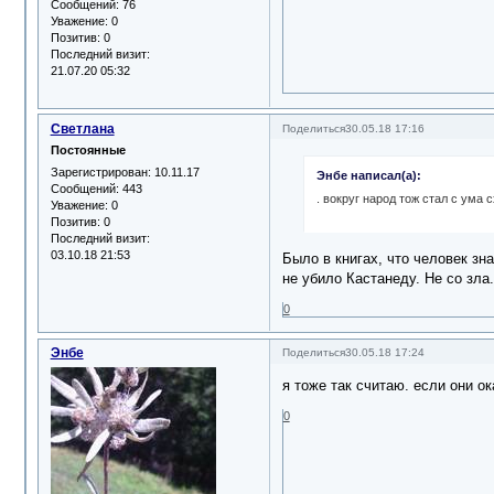
Сообщений:
76
Уважение:
0
Позитив:
0
Последний визит:
21.07.20 05:32
Светлана
Поделиться
30.05.18 17:16
Постоянные
Зарегистрирован
: 10.11.17
Энбе написал(а):
Сообщений:
443
. вокруг народ тож стал с ума 
Уважение:
0
Позитив:
0
Последний визит:
03.10.18 21:53
Было в книгах, что человек зн
не убило Кастанеду. Не со зла.
0
Энбе
Поделиться
30.05.18 17:24
я тоже так считаю. если они ок
0