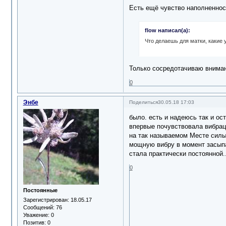
Есть ещё чувство наполненнос
flow написал(а):
Что делаешь для матки, какие
Только сосредотачиваю вниман
0
Энбе
Поделиться
30.05.18 17:03
было. есть и надеюсь так и ост
впервые почувствовала вибраци
на так называемом Месте силы.
мощную вибру в момент засыпан
стала практически постоянной...
0
Постоянные
Зарегистрирован
: 18.05.17
Сообщений:
76
Уважение:
0
Позитив:
0