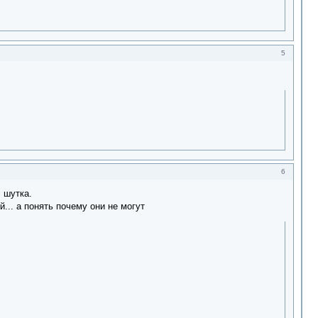
5
6
 шутка.
й... а понять почему они не могут