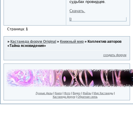
судьбах провидцев.
Скачать.
0
Страница:
1
»
Кастанеда форум Original
»
Книжный мир
»
Коллектив авторов
«Тайна ясновидения»
создать форум
Лунные фазы
|
Книги
|
Фото
|
Видео
|
Файлы
|
Мир Кастанеды
|
Кастанеда форум
|
Обратная связь