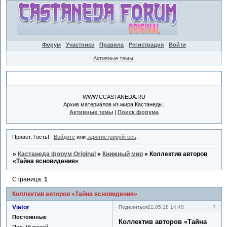
Форум
Участники
Правила
Регистрация
Войти
Активные темы
Объявление
WWW.CCASTANEDA.RU
Архив материалов из мира Кастанеды.
Активные темы
|
Поиск форума
Привет, Гость!
Войдите
или
зарегистрируйтесь
.
»
Кастанеда форум Original
»
Книжный мир
»
Коллектив авторов
«Тайна ясновидения»
Страница:
1
Коллектив авторов «Тайна ясновидения»
Viator
1
Поделиться
21.05.18 14:40
Постоянные
Коллектив авторов «Тайна
Пол:
Мужской