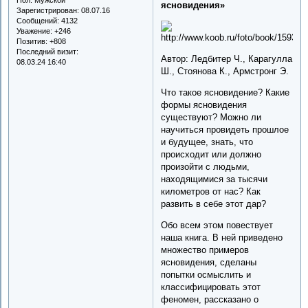
ясновидения»
Зарегистрирован
: 08.07.16
Сообщений:
4132
Уважение:
+246
Позитив:
+808
Последний визит:
Автор: Ледбитер Ч., Карагулла
08.03.24 16:40
Ш., Стоянова К., Армстронг Э.
Что такое ясновидение? Какие
формы ясновидения
существуют? Можно ли
научиться провидеть прошлое
и будущее, знать, что
происходит или должно
произойти с людьми,
находящимися за тысячи
километров от нас? Как
развить в себе этот дар?
Обо всем этом повествует
наша книга. В ней приведено
множество примеров
ясновидения, сделаны
попытки осмыслить и
классифицировать этот
феномен, рассказано о