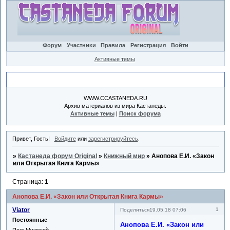
Форум
Участники
Правила
Регистрация
Войти
Активные темы
Объявление
WWW.CCASTANEDA.RU
Архив материалов из мира Кастанеды.
Активные темы
|
Поиск форума
Привет, Гость!
Войдите
или
зарегистрируйтесь
.
»
Кастанеда форум Original
»
Книжный мир
»
Анопова Е.И. «Закон
или Открытая Книга Кармы»
Страница:
1
Анопова Е.И. «Закон или Открытая Книга Кармы»
Viator
1
Поделиться
19.05.18 07:06
Постоянные
Анопова Е.И. «Закон или
Пол:
Мужской