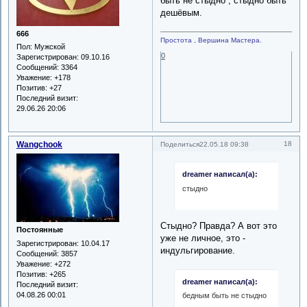
быть не стыдно , стыдно быть
дешёвым.
666
Простота , Вершина Мастера.
Пол:
Мужской
0
Зарегистрирован
: 09.10.16
Сообщений:
3364
Уважение:
+178
Позитив:
+27
Последний визит:
29.06.26 20:06
Wangchook
18
Поделиться
22.05.18 09:38
dreamer написал(а):
стыдно
Стыдно? Правда? А вот это
Постоянные
уже не личное, это -
Зарегистрирован
: 10.04.17
индульгирование.
Сообщений:
3857
Уважение:
+272
Позитив:
+265
dreamer написал(а):
Последний визит:
04.08.26 00:01
бедным быть не стыдно