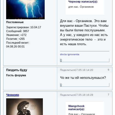
Чернояр написал(а):
для нас. Органиков
Для вас - Органиков. Это вам
Постоянные
внушили ваши Пастухи. Чтобы
Зарегистрирован
: 10.04.17
вы были более послушными.
Сообщений:
3857
А у нас, у каждого из нас есть
Уважение:
+272
Позитив:
+265
энергетическое тело - это и
Последний визит:
есть наша плоть.
04.08.26 00:01
docta ignorantia
0
Пиздить буду
6
Поделиться
17.05.18 14:20
Гость форума
Чо же ты ей непользуешься?
0
Чернояр
7
Поделиться
17.05.18 16:28
Wangchook
написал(а):
Для вас - Органиков.