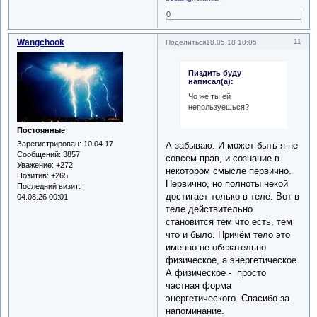
0
Wangchook
11
Поделиться
18.05.18 10:05
Пиздить буду
написал(а):
Чо же ты ей
непользуешься?
Постоянные
Зарегистрирован
: 10.04.17
А забываю. И может быть я не
Сообщений:
3857
совсем прав, и сознание в
Уважение:
+272
некотором смысле первично.
Позитив:
+265
Первично, но полноты некой
Последний визит:
достигает только в теле. Вот в
04.08.26 00:01
теле действительно
становится тем что есть, тем
что и было. Причём тело это
именно не обязательно
физическое, а энергетическое.
А физическое - просто
частная форма
энергетического. Спасибо за
напоминание.