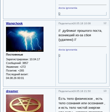
docta ignorantia
0
Wangchook
12
Поделиться
18.05.18 10:08
// дубликат прошлого поста,
возникший из-за сбоя
(удалено) //
docta ignorantia
Постоянные
0
Зарегистрирован
: 10.04.17
Сообщений:
3857
Уважение:
+272
Позитив:
+265
Последний визит:
04.08.26 00:01
dreamer
13
Поделиться
19.05.18 21:50
Есть тело физическое , есть
тело сознания или осознания ,
и есть тело чистой энергии