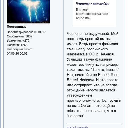
Чернояр написал(а):
В плане-
http://podborslova.ru/s/
бензя или
Постоянные
Зарегистрирован
: 10.04.17
Чернояр, не выдумывай. Мой
Сообщений:
3857
пост ведь простой смысл
Уважение:
+272
имеет. Ведь просто фамилия
Позитив:
+265
смешная у российского
Последний визит:
04.08.26 00:01
чиновника в ООН: Небензя.
Услышав такую фамилию
может возникнуть, например,
такая мысль: "Ты что, Бензя?
Нет, никакой я не Бензя! Я не
Бензя! Небензя. И это просто
иллюстрирует, что не всегда
отрицание чего-то является
утверждением
противоположного. Т.е. если я
не есть Орган - это ещё не
обязательно означает, что я -
"не-орган".
docta ignorantia