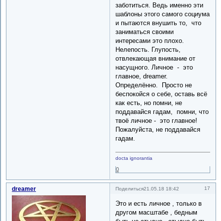
заботиться. Ведь именно эти
шаблоны этого самого социума
и пытаются внушить то, что
заниматься своими
интересами это плохо.
Нелепость. Глупость,
отвлекающая внимание от
насущного. Личное - это
главное, dreamer.
Определённо. Просто не
беспокойся о себе, оставь всё
как есть, но помни, не
поддавайся гадам, помни, что
твоё личное - это главное!
Пожалуйста, не поддавайся
гадам.
docta ignorantia
0
dreamer
17
Поделиться
21.05.18 18:42
Это и есть личное , только в
другом масштабе , бедным