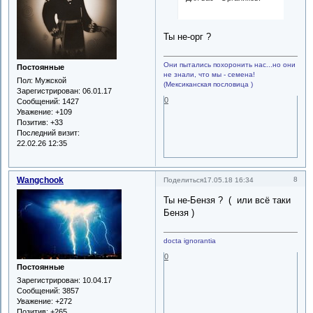
Ты не-орг ?
Они пытались похоронить нас...но они
Постоянные
не знали, что мы - семена!
Пол:
Мужской
(Мексиканская пословица )
Зарегистрирован
: 06.01.17
0
Сообщений:
1427
Уважение:
+109
Позитив:
+33
Последний визит:
22.02.26 12:35
Wangchook
8
Поделиться
17.05.18 16:34
Ты не-Бензя ? ( или всё таки
Бензя )
docta ignorantia
0
Постоянные
Зарегистрирован
: 10.04.17
Сообщений:
3857
Уважение:
+272
Позитив:
+265