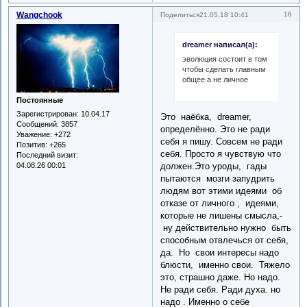
Wangchook
16
Поделиться
21.05.18 10:41
dreamer написал(а):
эволюция состоит в том
чтобы сделать главным
общее а не личное
Постоянные
Зарегистрирован
: 10.04.17
Это наёбка, dreamer,
Сообщений:
3857
определённо. Это не ради
Уважение:
+272
себя я пишу. Совсем не ради
Позитив:
+265
себя. Просто я чувствую что
Последний визит:
04.08.26 00:01
должен.Это уроды, гады
пытаются мозги запудрить
людям вот этими идеями об
отказе от личного , идеями,
которые не лишены смысла,-
ну действительно нужно быть
способным отвлечься от себя,
да. Но свои интересы надо
блюсти, именно свои. Тяжело
это, страшно даже. Но надо.
Не ради себя. Ради духа. но
надо . Именно о себе