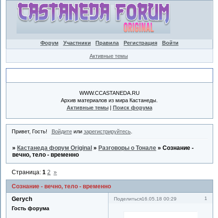
Форум
Участники
Правила
Регистрация
Войти
Активные темы
Объявление
WWW.CCASTANEDA.RU
Архив материалов из мира Кастанеды.
Активные темы
|
Поиск форума
Привет, Гость!
Войдите
или
зарегистрируйтесь
.
»
Кастанеда форум Original
»
Разговоры о Тонале
»
Сознание -
вечно, тело - временно
Страница:
1
2
»
Сознание - вечно, тело - временно
Gerych
1
Поделиться
16.05.18 00:29
Гость форума