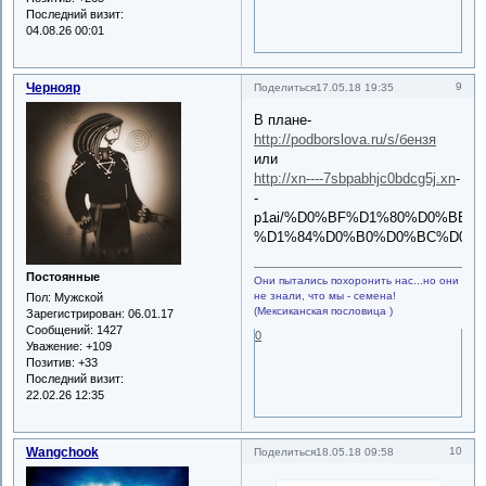
Последний визит:
04.08.26 00:01
Чернояр
9
Поделиться
17.05.18 19:35
В плане-
http://podborslova.ru/s/бензя
или
http://xn----7sbpabhjc0bdcg5j.xn
-
-
p1ai/%D0%BF%D1%80%D0%BE
%D1%84%D0%B0%D0%BC%D0%
Постоянные
Они пытались похоронить нас...но они
не знали, что мы - семена!
Пол:
Мужской
(Мексиканская пословица )
Зарегистрирован
: 06.01.17
Сообщений:
1427
0
Уважение:
+109
Позитив:
+33
Последний визит:
22.02.26 12:35
Wangchook
10
Поделиться
18.05.18 09:58