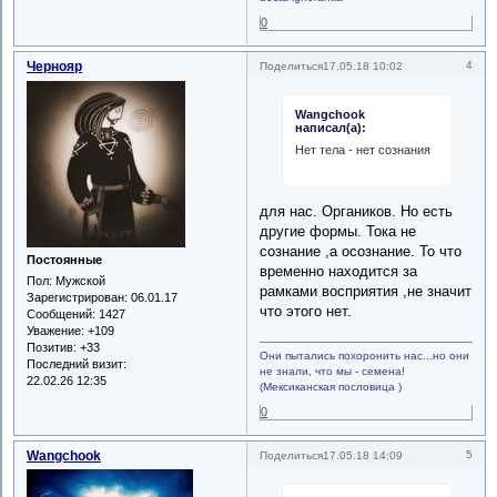
0
Чернояр
4
Поделиться
17.05.18 10:02
Wangchook
написал(а):
Нет тела - нет сознания
для нас. Органиков. Но есть
другие формы. Тока не
сознание ,а осознание. То что
Постоянные
временно находится за
Пол:
Мужской
рамками восприятия ,не значит
Зарегистрирован
: 06.01.17
что этого нет.
Сообщений:
1427
Уважение:
+109
Позитив:
+33
Они пытались похоронить нас...но они
Последний визит:
не знали, что мы - семена!
22.02.26 12:35
(Мексиканская пословица )
0
Wangchook
5
Поделиться
17.05.18 14:09