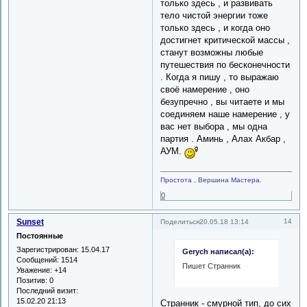
только здесь , и развивать
тело чистой энергии тоже
только здесь , и когда оно
достигнет критической массы ,
станут возможны любые
путешествия по бесконечности
. Когда я пишу , то выражаю
своё намерение , оно
безупречно , вы читаете и мы
соединяем наше намерение , у
вас нет выбора , мы одна
партия . Аминь , Алах Акбар ,
АУМ.
Простота , Вершина Мастера.
0
Sunset
14
Поделиться
20.05.18 13:14
Постоянные
Зарегистрирован
: 15.04.17
Gerych написал(а):
Сообщений:
1514
Пишет Странник
Уважение:
+14
Позитив:
0
Последний визит:
15.02.20 21:13
Странник - смурной тип, до сих