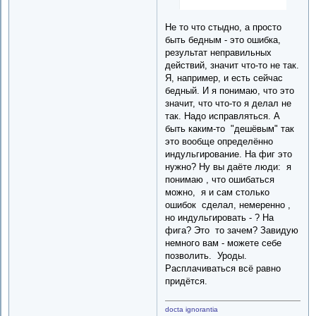
Не то что стыдно, а просто
быть бедным - это ошибка,
результат неправильных
действий, значит что-то не так.
Я, например, и есть сейчас
бедный. И я понимаю, что это
значит, что что-то я делал не
так. Надо исправляться. А
быть каким-то "дешёвым" так
это вообще определённо
индульгирование. На фиг это
нужно? Ну вы даёте люди: я
понимаю , что ошибаться
можно, я и сам столько
ошибок сделал, немеренно ,
но индульгировать - ? На
фига? Это то зачем? Завидую
немного вам - можете себе
позволить. Уроды.
Расплачиваться всё равно
придётся.
docta ignorantia