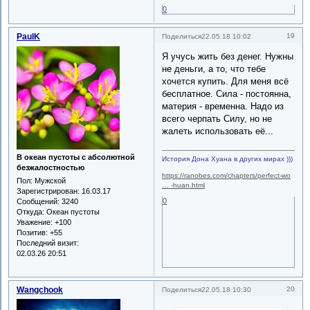
0
PaulK
19
Поделиться
22.05.18 10:02
Я учусь жить без денег. Нужны
не деньги, а то, что тебе
хочется купить. Для меня всё
бесплатное. Сила - постоянна,
материя - временна. Надо из
всего черпать Силу, но не
жалеть использовать её...
В океан пустоты с абсолютной
История Дона Хуана в других мирах )))
безжалостностью
https://ranobes.com/chapters/perfect-wo
Пол:
Мужской
… -huan.html
Зарегистрирован
: 16.03.17
0
Сообщений:
3240
Откуда:
Океан пустоты
Уважение:
+100
Позитив:
+55
Последний визит:
02.03.26 20:51
Wangchook
20
Поделиться
22.05.18 10:30