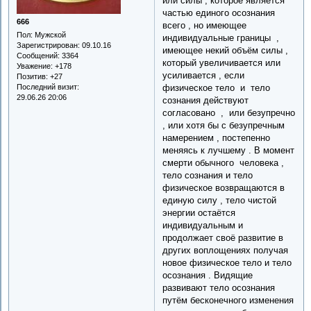
или силы , которое является
частью единого осознания
666
всего , но имеющее
Пол:
Мужской
индивидуальные границы ,
Зарегистрирован
: 09.10.16
имеющее некий объём силы ,
Сообщений:
3364
который увеличивается или
Уважение:
+178
усиливается , если
Позитив:
+27
физическое тело и тело
Последний визит:
29.06.26 20:06
сознания действуют
согласовано , или безупречно
, или хотя бы с безупречным
намерением , постепенно
меняясь к лучшему . В момент
смерти обычного человека ,
тело сознания и тело
физическое возвращаются в
единую силу , тело чистой
энергии остаётся
индивидуальным и
продолжает своё развитие в
других воплощениях получая
новое физическое тело и тело
осознания . Видящие
развивают тело осознания
путём бесконечного изменения