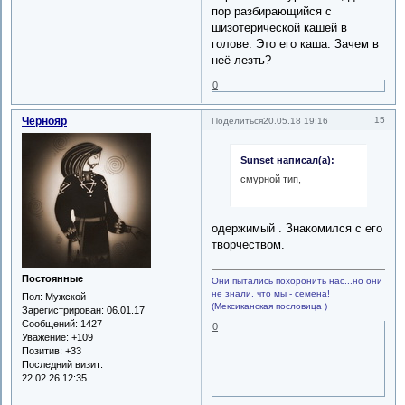
пор разбирающийся с
шизотерической кашей в
голове. Это его каша. Зачем в
неё лезть?
0
Чернояр
15
Поделиться
20.05.18 19:16
Sunset написал(а):
смурной тип,
одержимый . Знакомился с его
творчеством.
Постоянные
Они пытались похоронить нас...но они
не знали, что мы - семена!
Пол:
Мужской
(Мексиканская пословица )
Зарегистрирован
: 06.01.17
Сообщений:
1427
0
Уважение:
+109
Позитив:
+33
Последний визит:
22.02.26 12:35