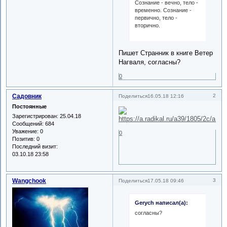
Сознание - вечно, тело -
временно. Сознание -
первично, тело -
вторично.
Пишет Странник в книге Ветер
Нагваля, согласны?
0
Садовник
2
Поделиться
16.05.18 12:16
Постоянные
Зарегистрирован
: 25.04.18
Сообщений:
684
Уважение:
0
0
Позитив:
0
Последний визит:
03.10.18 23:58
Wangchook
3
Поделиться
17.05.18 09:46
Gerych написал(а):
согласны?