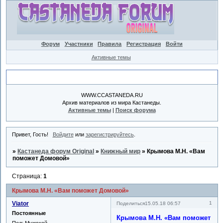
Форум
Участники
Правила
Регистрация
Войти
Активные темы
Объявление
WWW.CCASTANEDA.RU
Архив материалов из мира Кастанеды.
Активные темы
|
Поиск форума
Привет, Гость!
Войдите
или
зарегистрируйтесь
.
»
Кастанеда форум Original
»
Книжный мир
»
Крымова М.Н. «Вам
поможет Домовой»
Страница:
1
Крымова М.Н. «Вам поможет Домовой»
Viator
1
Поделиться
15.05.18 06:57
Постоянные
Крымова М.Н. «Вам поможет
Пол:
Мужской