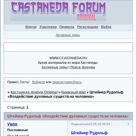
Форум
Участники
Правила
Регистрация
Войти
Активные темы
Объявление
WWW.CCASTANEDA.RU
Архив материалов из мира Кастанеды.
Активные темы
|
Поиск форума
Привет, Гость!
Войдите
или
зарегистрируйтесь
.
»
Кастанеда форум Original
»
Книжный мир
»
Штейнер Рудольф
«Воздействие духовных существ на человека»
Страница:
1
Штейнер Рудольф «Воздействие духовных существ на человека»
Viator
1
Поделиться
15.05.18 06:54
Постоянные
Штейнер Рудольф
Пол:
Мужской