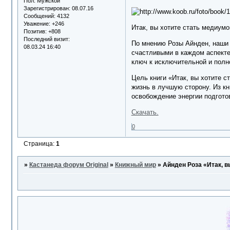
Пол:
Мужской
Зарегистрирован
: 08.07.16
Сообщений:
4132
Уважение:
+246
Итак, вы хотите стать медиумо
Позитив:
+808
Последний визит:
По мнению Розы Айнден, наши 
08.03.24 16:40
счастливыми в каждом аспекте 
ключ к исключительной и полн
Цель книги «Итак, вы хотите с
жизнь в лучшую сторону. Из кн
освобождение энергии подгото
Скачать.
0
Страница:
1
»
Кастанеда форум Original
»
Книжный мир
»
Айнден Роза «Итак, 