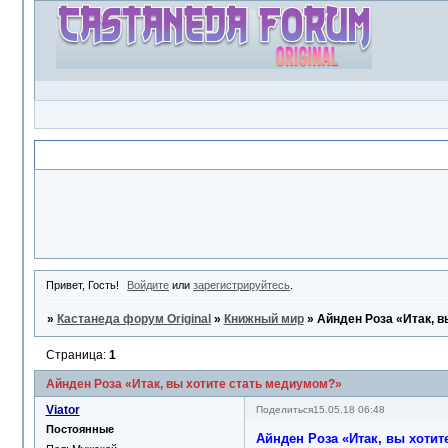
Объявление
Привет, Гость!
Войдите
или
зарегистрируйтесь
.
»
Кастанеда форум Original
»
Книжный мир
»
Айнден Роза «Итак, 
Страница:
1
Айнден Роза «Итак, вы хотите стать медиумом?»
Viator
Поделиться
15.05.18 06:48
Постоянные
Айнден Роза «Итак, вы хотит