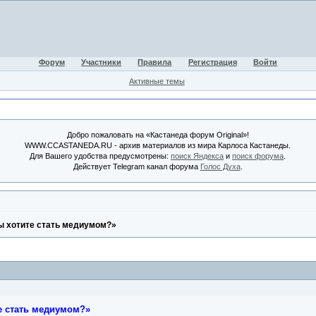
Форум
Участники
Правила
Регистрация
Войти
Активные темы
Добро пожаловать на «Кастанеда форум Original»!
WWW.CCASTANEDA.RU - архив материалов из мира Карлоса Кастанеды.
Для Вашего удобства предусмотрены:
поиск Яндекса
и
поиск форума
.
Действует Telegram канал форума
Голос Духа
.
вы хотите стать медиумом?»
е стать медиумом?»