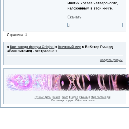
многих хозяев четвероногих,
изложенным в этой книге.
Скачать.
0
Страница:
1
»
Кастанеда форум Original
»
Книжный мир
»
Вебстер Ричард
«Ваш питомец - экстрасенс!»
создать форум
Лунные фазы
|
Книги
|
Фото
|
Видео
|
Файлы
|
Мир Кастанеды
|
Кастанеда форум
|
Обратная связь