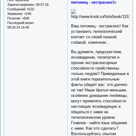
питомец - экстрасенс!»
Зарегистрирован
: 08.07.16
Сообщений:
4132
Уважение:
+246
Позитив:
+808
Последний визит:
Ваш питомец - экстрасенс! Как
08.03.24 16:40
установить телепатический
контакт со своей кошкой,
собакой, хомячком...
Вы думаете, предчувствие,
ясновидение, телепатия и
прочие экстрасенсорные
способности свойственны
только людям? Приведенные в
этой книге поразительные
факты убедят вас: это далеко
не так! Наши братья меньшие,
особенно домашние любимцы,
могут проявлять способности
настоящих ясновидящих и
общаться с нами на
телепатическом уровне.
Главное - найти язык общения
с ними. Как это сделать?
Воспользуйтесь опытом