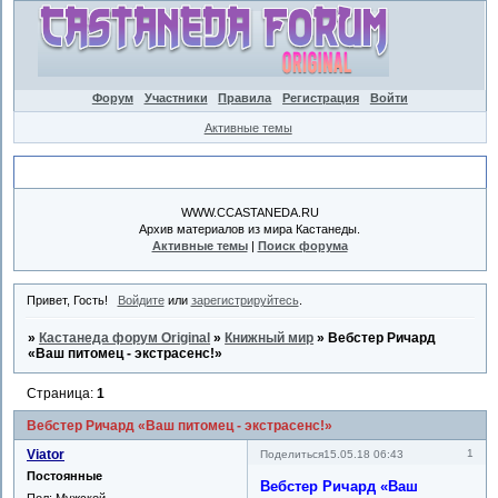
Форум
Участники
Правила
Регистрация
Войти
Активные темы
Объявление
WWW.CCASTANEDA.RU
Архив материалов из мира Кастанеды.
Активные темы
|
Поиск форума
Привет, Гость!
Войдите
или
зарегистрируйтесь
.
»
Кастанеда форум Original
»
Книжный мир
»
Вебстер Ричард
«Ваш питомец - экстрасенс!»
Страница:
1
Вебстер Ричард «Ваш питомец - экстрасенс!»
Viator
1
Поделиться
15.05.18 06:43
Постоянные
Вебстер Ричард «Ваш
Пол:
Мужской