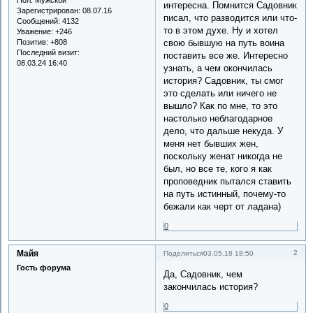
интересна. Помнится Садовник
Зарегистрирован
: 08.07.16
писал, что разводится или что-
Сообщений:
4132
то в этом духе. Ну и хотел
Уважение:
+246
Позитив:
+808
свою бывшую на путь воина
Последний визит:
поставить все же. Интересно
08.03.24 16:40
узнать, а чем окончилась
история? Садовник, ты смог
это сделать или ничего не
вышло? Как по мне, то это
настолько неблагодарное
дело, что дальше некуда. У
меня нет бывших жен,
поскольку женат никогда не
был, но все те, кого я как
проповедник пытался ставить
на путь истинный, почему-то
бежали как черт от ладана)
0
Майя
2
Поделиться
03.05.18 18:50
Гость форума
Да, Садовник, чем
закончилась история?
0