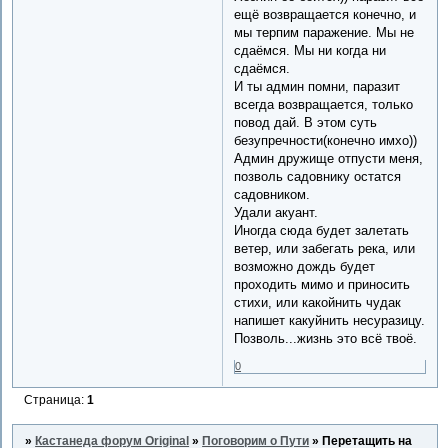
ещё возвращается конечно, и
мы терпим паражение. Мы не
сдаёмся. Мы ни когда ни
сдаёмся.
И ты админ помни, паразит
всегда возвращается, только
повод дай. В этом суть
безупречности(конечно имхо))
Админ дружище отпусти меня,
позволь садовнику остатся
садовником.
Удали акуант.
Иногда сюда будет залетать
ветер, или забегать река, или
возможно дождь будет
проходить мимо и приносить
стихи, или какойнить чудак
напишет какуйнить несуразицу.
Позволь...жизнь это всё твоё.
0
Страница:
1
»
Кастанеда форум Original
»
Поговорим о Пути
»
Перетащить на