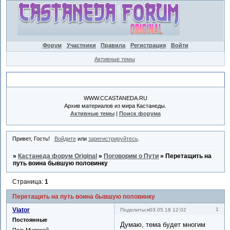
Форум
Участники
Правила
Регистрация
Войти
Активные темы
Объявление
WWW.CCASTANEDA.RU
Архив материалов из мира Кастанеды.
Активные темы
|
Поиск форума
Привет, Гость!
Войдите
или
зарегистрируйтесь
.
»
Кастанеда форум Original
»
Поговорим о Пути
»
Перетащить на
путь воина бывшую половинку
Страница:
1
Перетащить на путь воина бывшую половинку
Viator
1
Поделиться
03.05.18 12:02
Постоянные
Думаю, тема будет многим
Пол:
Мужской