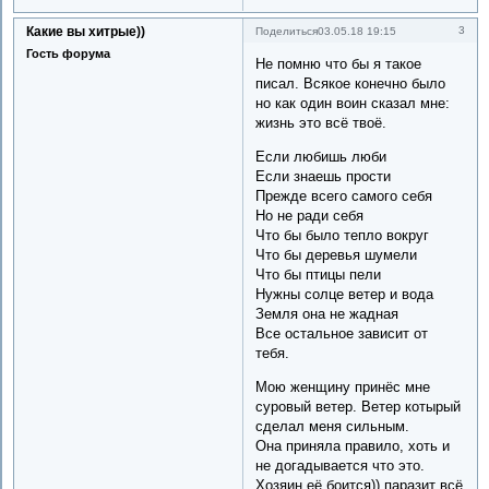
Какие вы хитрые))
3
Поделиться
03.05.18 19:15
Гость форума
Не помню что бы я такое
писал. Всякое конечно было
но как один воин сказал мне:
жизнь это всё твоё.
Если любишь люби
Если знаешь прости
Прежде всего самого себя
Но не ради себя
Что бы было тепло вокруг
Что бы деревья шумели
Что бы птицы пели
Нужны солце ветер и вода
Земля она не жадная
Все остальное зависит от
тебя.
Мою женщину принёс мне
суровый ветер. Ветер котырый
сделал меня сильным.
Она приняла правило, хоть и
не догадывается что это.
Хозяин её боится)) паразит всё