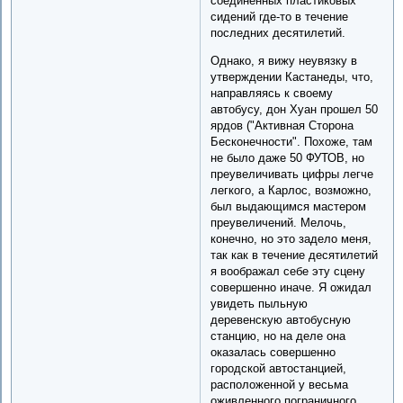
соединенных пластиковых
сидений где-то в течение
последних десятилетий.
Однако, я вижу неувязку в
утверждении Кастанеды, что,
направляясь к своему
автобусу, дон Хуан прошел 50
ярдов ("Активная Сторона
Бесконечности". Похоже, там
не было даже 50 ФУТОВ, но
преувеличивать цифры легче
легкого, а Карлос, возможно,
был выдающимся мастером
преувеличений. Мелочь,
конечно, но это задело меня,
так как в течение десятилетий
я воображал себе эту сцену
совершенно иначе. Я ожидал
увидеть пыльную
деревенскую автобусную
станцию, но на деле она
оказалась совершенно
городской автостанцией,
расположенной у весьма
оживленного пограничного