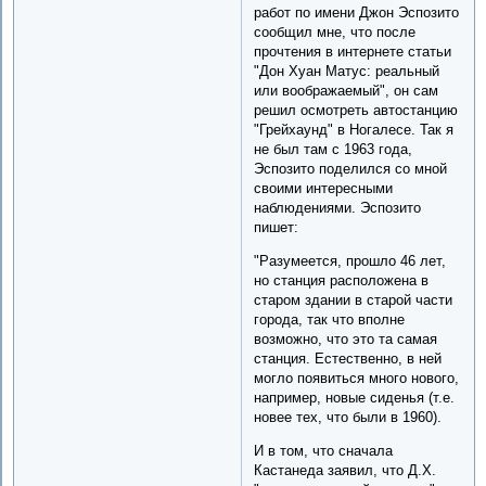
работ по имени Джон Эспозито
сообщил мне, что после
прочтения в интернете статьи
"Дон Хуан Матус: реальный
или воображаемый", он сам
решил осмотреть автостанцию
"Грейхаунд" в Ногалесе. Так я
не был там с 1963 года,
Эспозито поделился со мной
своими интересными
наблюдениями. Эспозито
пишет:
"Разумеется, прошло 46 лет,
но станция расположена в
старом здании в старой части
города, так что вполне
возможно, что это та самая
станция. Естественно, в ней
могло появиться много нового,
например, новые сиденья (т.е.
новее тех, что были в 1960).
И в том, что сначала
Кастанеда заявил, что Д.Х.