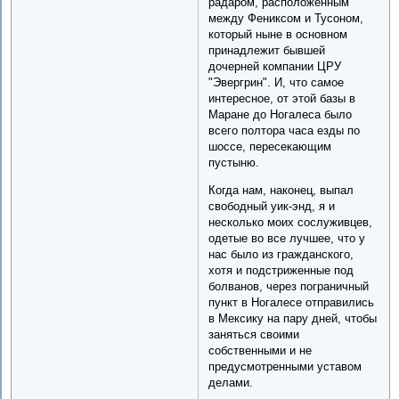
радаром, расположенным
между Фениксом и Тусоном,
который ныне в основном
принадлежит бывшей
дочерней компании ЦРУ
"Эвергрин". И, что самое
интересное, от этой базы в
Маране до Ногалеса было
всего полтора часа езды по
шоссе, пересекающим
пустыню.
Когда нам, наконец, выпал
свободный уик-энд, я и
несколько моих сослуживцев,
одетые во все лучшее, что у
нас было из гражданского,
хотя и подстриженные под
болванов, через пограничный
пункт в Ногалесе отправились
в Мексику на пару дней, чтобы
заняться своими
собственными и не
предусмотренными уставом
делами.