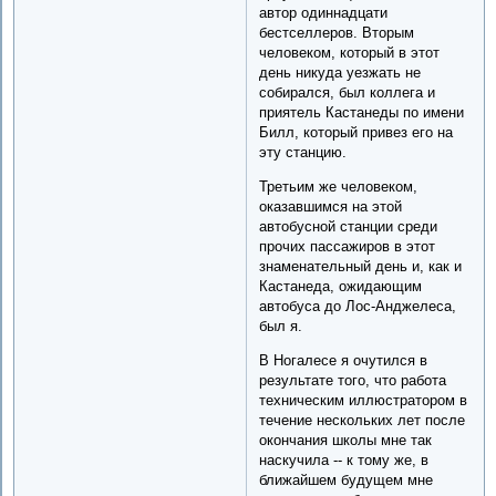
автор одиннадцати
бестселлеров. Вторым
человеком, который в этот
день никуда уезжать не
собирался, был коллега и
приятель Кастанеды по имени
Билл, который привез его на
эту станцию.
Третьим же человеком,
оказавшимся на этой
автобусной станции среди
прочих пассажиров в этот
знаменательный день и, как и
Кастанеда, ожидающим
автобуса до Лос-Анджелеса,
был я.
В Ногалесе я очутился в
результате того, что работа
техническим иллюстратором в
течение нескольких лет после
окончания школы мне так
наскучила -- к тому же, в
ближайшем будущем мне