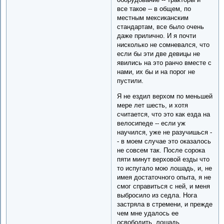
все такое -- в общем, по
местным мексиканским
стандартам, все было очень
даже прилично. И я почти
нисколько не сомневался, что
если бы эти две девицы не
явились на это ранчо вместе с
нами, их бы и на порог не
пустили.
Я не ездил верхом по меньшей
мере лет шесть, и хотя
считается, что это как езда на
велосипеде -- если уж
научился, уже не разучишься -
- в моем случае это оказалось
не совсем так. После сорока
пяти минут верховой езды что
то испугало мою лошадь, и, не
имея достаточного опыта, я не
смог справиться с ней, и меня
выбросило из седла. Нога
застряла в стремени, и прежде
чем мне удалось ее
освободить, лошадь