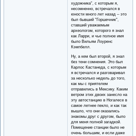
художника", с которым я,
несомненно, встречался в
юности много лет назад -- это
был бывший "Горшечник",
ставший уважаемым
археологом, которого я знал
как Ларри, и чье полное имя
было Вильям Лоуренс
Кэмпбелл.
Ну, а кем был второй, я знал
без тени сомнения. Это был
Карлос Кастанеда, с которым
я встречался и разговаривал
за несколько недель до того,
как мы с приятелем
отправились в Мексику. Каким
ветром этих двоих занесло на
эту автостанцию в Ногалесе в
самое летнее пекло, и как так
вышло, что они оказались
знакомы друг с другом, было
для меня полной загадкой.
Помещение станции было не
очень большим, и если даже