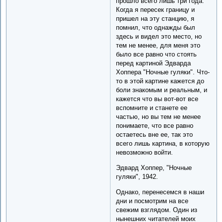
прошло всего лишь три года.
Когда я пересек границу и
пришел на эту станцию, я
помнил, что однажды был
здесь и видел это место, но
тем не менее, для меня это
было все равно что стоять
перед картиной Эдварда
Хоппера "Ночные гуляки". Что-
то в этой картине кажется до
боли знакомым и реальным, и
кажется что вы вот-вот все
вспомните и станете ее
частью, но вы тем не менее
понимаете, что все равно
остаетесь вне ее, так это
всего лишь картина, в которую
невозможно войти.
Эдвард Хоппер, "Ночные
гуляки", 1942.
Однако, перенесемся в наши
дни и посмотрим на все
свежим взглядом. Один из
нынешних читателей моих