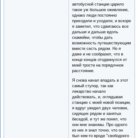
автобусной станции царило
такое уж большое оживление,
однако люди постоянно
приходили и уходили, и вскоре
я заметил, что сдвигаюсь все
дальше и дальше вдоль
скамейки, чтобы дать
возможность путешествующим
вместе сесть рядом. Но я
даже и не сообразил, что в
конце концов отодвинулся от
моей трости на порядочное
расстояние.
Я снова начал впадать в этот
самый ступор, так как
лекарство начало
действовать, и, оглядывая
станцию с моей новой позиции,
я вдруг увидел двух человек,
сидящих рядом и занятых
беседой, и тут же понял, что
они мне знакомы. Про одного
из них я знал точно, что он
был кем-то вроде "свободного