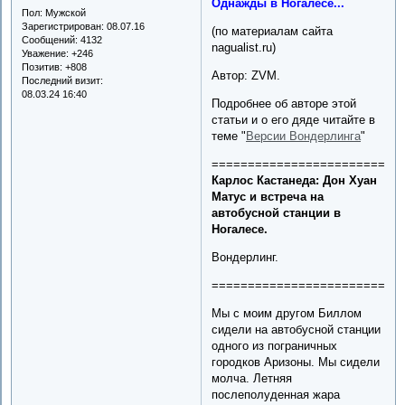
Однажды в Ногалесе...
Пол:
Мужской
Зарегистрирован
: 08.07.16
(по материалам сайта
Сообщений:
4132
nagualist.ru)
Уважение:
+246
Позитив:
+808
Автор: ZVM.
Последний визит:
08.03.24 16:40
Подробнее об авторе этой
статьи и о его дяде читайте в
теме "
Версии Вондерлинга
"
==========================
Карлос Кастанеда: Дон Хуан
Матус и встреча на
автобусной станции в
Ногалесе.
Вондерлинг.
==========================
Мы с моим другом Биллом
сидели на автобусной станции
одного из пограничных
городков Аризоны. Мы сидели
молча. Летняя
послеполуденная жара