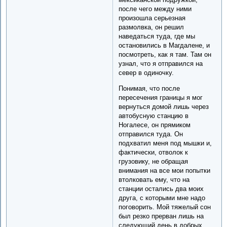
после чего между ними
произошла серьезная
размолвка, он решил
наведаться туда, где мы
остановились в Магдалене, и
посмотреть, как я там. Там он
узнал, что я отправился на
север в одиночку.
Понимая, что после
пересечения границы я мог
вернуться домой лишь через
автобусную станцию в
Ногалесе, он прямиком
отправился туда. Он
подхватил меня под мышки и,
фактически, отволок к
грузовику, не обращая
внимания на все мои попытки
втолковать ему, что на
станции остались два моих
друга, с которыми мне надо
поговорить. Мой тяжелый сон
был резко прерван лишь на
следующий день в добрых