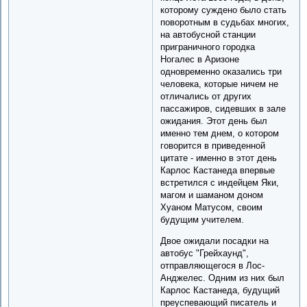
которому суждено было стать
поворотным в судьбах многих,
на автобусной станции
приграничного городка
Ногалес в Аризоне
одновременно оказались три
человека, которые ничем не
отличались от других
пассажиров, сидевших в зале
ожидания. Этот день был
именно тем днем, о котором
говорится в приведенной
цитате - именно в этот день
Карлос Кастанеда впервые
встретился с индейцем Яки,
магом и шаманом доном
Хуаном Матусом, своим
будущим учителем.
Двое ожидали посадки на
автобус "Грейхаунд",
отправляющегося в Лос-
Анджелес. Одним из них был
Карлос Кастанеда, будущий
преуспевающий писатель и