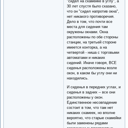
"сидел на скамейке в углу", а
30 лет спустя было сказано,
что он "сидел напротив окна",
нет никакого противоречия.
Дело в том, что почти все
места для сидения там
окружены окнами. Окна
расположены по обе стороны
станции, на третьей стороне
имеется конторка, а на
четвертой - ниша с торговыми
автоматами и никаких
сидений. Иначе говоря, ВСЕ
сиденья расположены возле
окон, в каком бы углу они ни
находились.
И сиденья в передних углах, и
сиденья в задних -- все они
расположены у окон.
Единственное несовпадение
состоит в том, что там нет
никаких скамеек, но вполне
вероятно, что старые скамейки
были заменены рядами