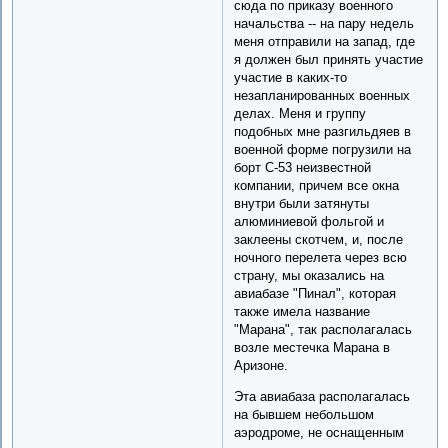
сюда по приказу военного
начальства -- на пару недель
меня отправили на запад, где
я должен был принять участие
участие в каких-то
незапланированных военных
делах. Меня и группу
подобных мне разгильдяев в
военной форме погрузили на
борт С-53 неизвестной
компании, причем все окна
внутри были затянуты
алюминиевой фольгой и
заклеены скотчем, и, после
ночного перелета через всю
страну, мы оказались на
авиабазе "Пинал", которая
также имела название
"Марана", так располагалась
возле местечка Марана в
Аризоне.
Эта авиабаза располагалась
на бывшем небольшом
аэродроме, не оснащенным