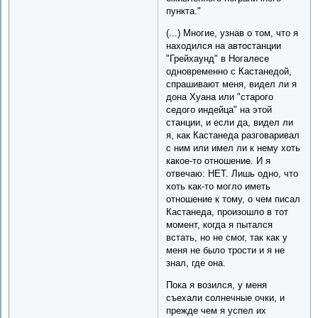
пункта."
(...) Многие, узнав о том, что я
находился на автостанции
"Грейхаунд" в Ногалесе
одновременно с Кастанедой,
спрашивают меня, видел ли я
дона Хуана или "старого
седого индейца" на этой
станции, и если да, видел ли
я, как Кастанеда разговаривал
с ним или имел ли к нему хоть
какое-то отношение. И я
отвечаю: НЕТ. Лишь одно, что
хоть как-то могло иметь
отношение к тому, о чем писал
Кастанеда, произошло в тот
момент, когда я пытался
встать, но не смог, так как у
меня не было трости и я не
знал, где она.
Пока я возился, у меня
съехали солнечные очки, и
прежде чем я успел их