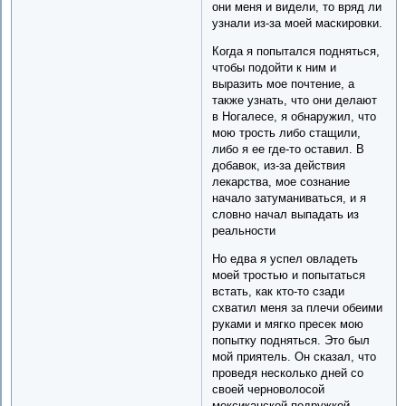
они меня и видели, то вряд ли
узнали из-за моей маскировки.
Когда я попытался подняться,
чтобы подойти к ним и
выразить мое почтение, а
также узнать, что они делают
в Ногалесе, я обнаружил, что
мою трость либо стащили,
либо я ее где-то оставил. В
добавок, из-за действия
лекарства, мое сознание
начало затуманиваться, и я
словно начал выпадать из
реальности
Но едва я успел овладеть
моей тростью и попытаться
встать, как кто-то сзади
схватил меня за плечи обеими
руками и мягко пресек мою
попытку подняться. Это был
мой приятель. Он сказал, что
проведя несколько дней со
своей черноволосой
мексиканской подружкой,