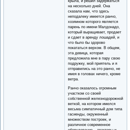
крыла, и решил задержаться
на несколько дней. Она
сказала нам, что здесь
неподалеку имеется ранчо,
хозяином которого является
парень по имени Малдонадо,
который выращивает, продает
и сдает в аренду лошадей, и
что было бы здорово
покататься верхом. В общем,
эта девица, которая
предложила мне в пару свою
подружку, мой приятель и я
отправились на это ранчо, не
имея в головах ничего, кроме
ветра.
Ранчо оказалось огромным
участком со своей
собственной железнодорожной
веткой, на котором имелся
весьма симпатичный дом типа
гасиенды, окруженный
множеством построек, и
различное современное
оборудование -- тракторы и