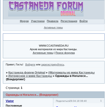
Форум
Участники
Правила
Регистрация
Войти
Активные темы
Объявление
WWW.CCASTANEDA.RU
Архив материалов из мира Кастанеды.
Активные темы
|
Поиск форума
Привет, Гость!
Войдите
или
зарегистрируйтесь
.
»
Кастанеда форум Original
»
#Материалы из мира Кастанеды
»
Интересное о мире Кастанеды
»
Однажды в Ногалесе...
(Вондерлинг)
Страница:
1
Однажды в Ногалесе... (Вондерлинг)
Viator
1
Поделиться
29.04.18 08:40
Постоянные