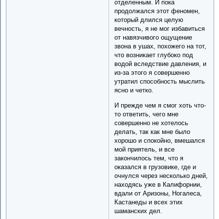
отделенным. И пока
продолжался этот феномен,
который длился целую
вечность, я не мог избавиться
от навязчивого ощущение
звона в ушах, похожего на тот,
что возникает глубоко под
водой вследствие давления, и
из-за этого я совершенно
утратил способность мыслить
ясно и четко.
И прежде чем я смог хоть что-
то ответить, чего мне
совершенно не хотелось
делать, так как мне было
хорошо и спокойно, вмешался
мой приятель, и все
закончилось тем, что я
оказался в грузовике, где и
очнулся через несколько дней,
находясь уже в Калифорнии,
вдали от Аризоны, Ногалеса,
Кастанеды и всех этих
шаманских дел.