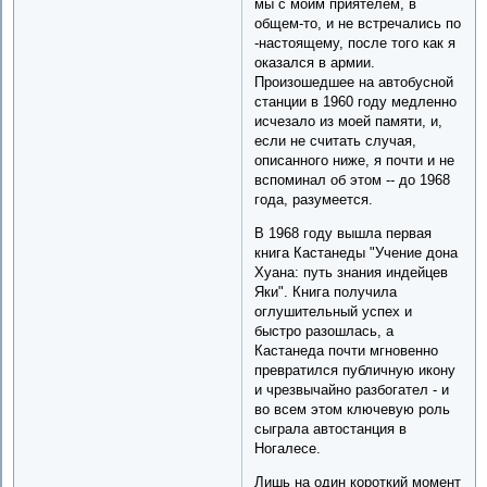
мы с моим приятелем, в
общем-то, и не встречались по
-настоящему, после того как я
оказался в армии.
Произошедшее на автобусной
станции в 1960 году медленно
исчезало из моей памяти, и,
если не считать случая,
описанного ниже, я почти и не
вспоминал об этом -- до 1968
года, разумеется.
В 1968 году вышла первая
книга Кастанеды "Учение дона
Хуана: путь знания индейцев
Яки". Книга получила
оглушительный успех и
быстро разошлась, а
Кастанеда почти мгновенно
превратился публичную икону
и чрезвычайно разбогател - и
во всем этом ключевую роль
сыграла автостанция в
Ногалесе.
Лишь на один короткий момент