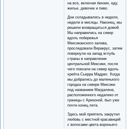
на все, включая бензин, еду,
жилье, девочек и пиво.
Дни складывались в недели,
недели в месяцы. Наконец, мы
решили возвращаться домой.
Мы направились на север
вдоль побережья
Мексиканского залива,
проследовали Веракрус, затем
повернули на запад вглубь
страны в направлении
центральной Мексики, после
чего поехали на север вдоль
хребта Сьерра Мадрес. Когда
мы добрались до маленького
городка на севере Мексики
под названием Магдалена,
расположенного недалеко от
границы с Аризоной, был уже
почти конец лета.
Здесь мой приятель закрутил
любовь с местной красавицей
с волосами цвета вороньего