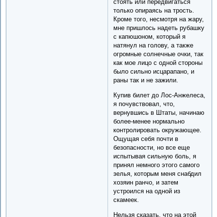
стоять или передвигаться
только опираясь на трость.
Кроме того, несмотря на жару,
мне пришлось надеть рубашку
с капюшоном, который я
натянул на голову, а также
огромные солнечные очки, так
как мое лицо с одной стороны
было сильно исцарапано, и
раны так и не зажили.
Купив билет до Лос-Анжелеса,
я почувствовал, что,
вернувшись в Штаты, начинаю
более-менее нормально
контролировать окружающее.
Ощущая себя почти в
безопасности, но все еще
испытывая сильную боль, я
принял немного этого самого
зелья, которым меня снабдил
хозяин ранчо, и затем
устроился на одной из
скамеек.
Нельзя сказать, что на этой