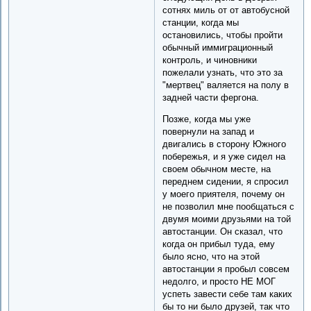
сотнях миль от от автобусной
станции, когда мы
остановились, чтобы пройти
обычный иммиграционный
контроль, и чиновники
пожелали узнать, что это за
"мертвец" валяется на полу в
задней части фергона.
Позже, когда мы уже
повернули на запад и
двигались в сторону Южного
побережья, и я уже сидел на
своем обычном месте, на
переднем сидении, я спросил
у моего приятеля, почему он
не позволил мне пообщаться с
двумя моими друзьями на той
автостанции. Он сказал, что
когда он прибыл туда, ему
было ясно, что на этой
автостанции я пробыл совсем
недолго, и просто НЕ МОГ
успеть завести себе там каких
бы то ни было друзей, так что