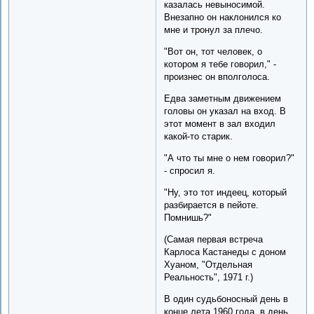
казалась невыносимой.
Внезапно он наклонился ко
мне и тронул за плечо.
"Вот он, тот человек, о
котором я тебе говорил," -
произнес он вполголоса.
Едва заметным движением
головы он указал на вход. В
этот момент в зал входил
какой-то старик.
"А что ты мне о нем говорил?"
- спросил я.
"Ну, это тот индеец, который
разбирается в пейоте.
Помнишь?"
(Самая первая встреча
Карлоса Кастанеды с доном
Хуаном, "Отдельная
Реальность", 1971 г.)
В один судьбоносный день в
конце лета 1960 года, в день,