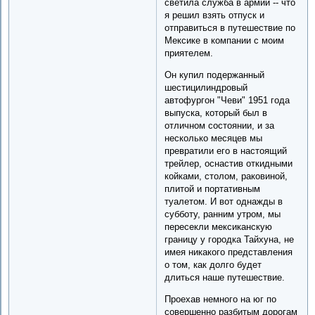
светила служба в армии -- что
я решил взять отпуск и
отправиться в путешествие по
Мексике в компании с моим
приятелем.
Он купил подержанный
шестицилиндровый
автофургон "Чеви" 1951 года
выпуска, который был в
отличном состоянии, и за
несколько месяцев мы
превратили его в настоящий
трейлер, оснастив откидными
койками, столом, раковиной,
плитой и портативным
туалетом. И вот однажды в
субботу, ранним утром, мы
пересекли мексиканскую
границу у городка Тайхуна, не
имея никакого представления
о том, как долго будет
длиться наше путешествие.
Проехав немного на юг по
совершенно разбитым дорогам