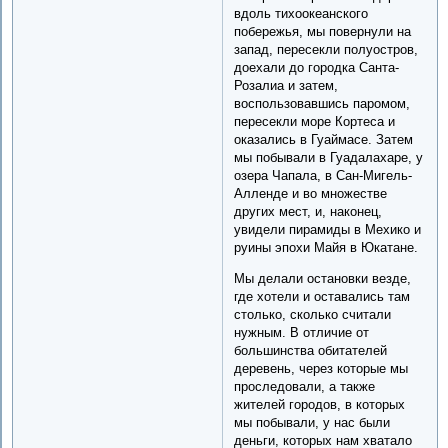
вдоль тихоокеанского
побережья, мы повернули на
запад, пересекли полуостров,
доехали до городка Санта-
Розалиа и затем,
воспользовавшись паромом,
пересекли море Кортеса и
оказались в Гуаймасе. Затем
мы побывали в Гуадалахаре, у
озера Чапала, в Сан-Мигель-
Алленде и во множестве
других мест, и, наконец,
увидели пирамиды в Мехико и
руины эпохи Майя в Юкатане.
Мы делали остановки везде,
где хотели и оставались там
столько, сколько считали
нужным. В отличие от
большинства обитателей
деревень, через которые мы
проследовали, а также
жителей городов, в которых
мы побывали, у нас были
деньги, которых нам хватало