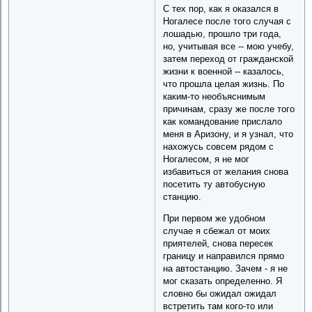
С тех пор, как я оказался в
Ногалесе после того случая с
лошадью, прошло три года,
но, учитывая все -- мою учебу,
затем переход от гражданской
жизни к военной -- казалось,
что прошла целая жизнь. По
каким-то необъяснимым
причинам, сразу же после того
как командование прислало
меня в Аризону, и я узнал, что
нахожусь совсем рядом с
Ногалесом, я не мог
избавиться от желания снова
посетить ту автобусную
станцию.
При первом же удобном
случае я сбежал от моих
приятелей, снова пересек
границу и направился прямо
на автостанцию. Зачем - я не
мог сказать определенно. Я
словно бы ожидал ожидал
встретить там кого-то или