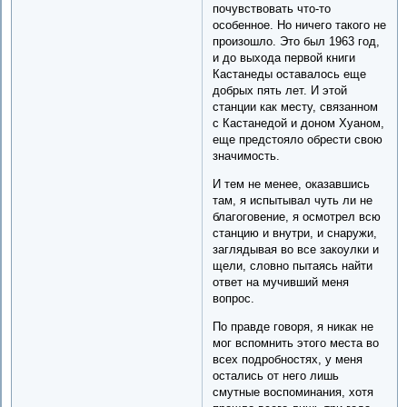
почувствовать что-то
особенное. Но ничего такого не
произошло. Это был 1963 год,
и до выхода первой книги
Кастанеды оставалось еще
добрых пять лет. И этой
станции как месту, связанном
с Кастанедой и доном Хуаном,
еще предстояло обрести свою
значимость.
И тем не менее, оказавшись
там, я испытывал чуть ли не
благоговение, я осмотрел всю
станцию и внутри, и снаружи,
заглядывая во все закоулки и
щели, словно пытаясь найти
ответ на мучивший меня
вопрос.
По правде говоря, я никак не
мог вспомнить этого места во
всех подробностях, у меня
остались от него лишь
смутные воспоминания, хотя