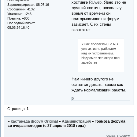
хостинге
RUweb
. Явно это не
Зарегистрирован
: 08.07.16
лучший хостинг, поскольку
Сообщений:
4132
время от времени он
Уважение:
+246
Позитив:
+808
притормаживает и форум
Последний визит:
зависает. С их стены
08.03.24 16:40
вконтакте:
У нас проблемы, но мы
уже активно работаем
над их устранением.
Надеемся что скоро все
заработает.
Нам ничего другого не
остается делать, кроме как
ждать нормализации работы.
0
Страница:
1
»
Кастанеда форум Original
»
Администрация
»
Тормоза форума
со вчерашнего дня (с 27 апреля 2018 года)
создать форум