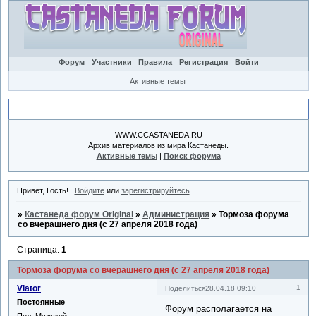
Форум
Участники
Правила
Регистрация
Войти
Активные темы
Объявление
WWW.CCASTANEDA.RU
Архив материалов из мира Кастанеды.
Активные темы
|
Поиск форума
Привет, Гость!
Войдите
или
зарегистрируйтесь
.
»
Кастанеда форум Original
»
Администрация
»
Тормоза форума
со вчерашнего дня (с 27 апреля 2018 года)
Страница:
1
Тормоза форума со вчерашнего дня (с 27 апреля 2018 года)
Viator
1
Поделиться
28.04.18 09:10
Постоянные
Форум располагается на
Пол:
Мужской