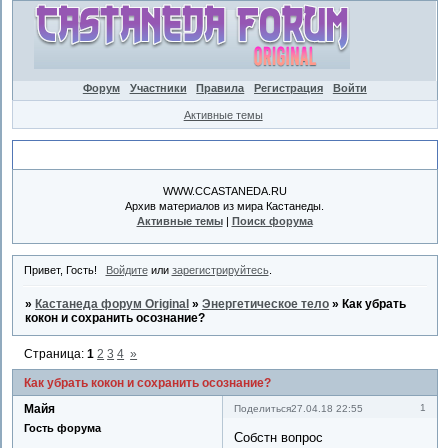
Форум
Участники
Правила
Регистрация
Войти
Активные темы
Объявление
WWW.CCASTANEDA.RU
Архив материалов из мира Кастанеды.
Активные темы
|
Поиск форума
Привет, Гость!
Войдите
или
зарегистрируйтесь
.
»
Кастанеда форум Original
»
Энергетическое тело
»
Как убрать
кокон и сохранить осознание?
Страница:
1
2
3
4
»
Как убрать кокон и сохранить осознание?
Майя
1
Поделиться
27.04.18 22:55
Гость форума
Собстн вопрос