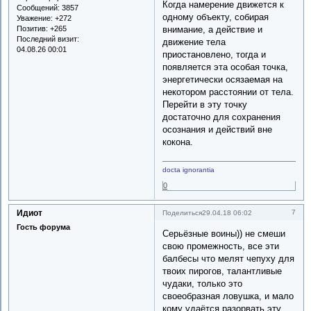
Когда намерение движется к
Сообщений:
3857
одному объекту, собирая
Уважение:
+272
Позитив:
+265
внимание, а действие и
Последний визит:
движение тела
04.08.26 00:01
приостановлено, тогда и
появляется эта особая точка,
энергетически осязаемая на
некотором расстоянии от тела.
Перейти в эту точку
достаточно для сохранения
осознания и действий вне
кокона.
docta ignorantia
0
Идиот
7
Поделиться
29.04.18 06:02
Гость форума
Серьёзные воины)) не смеши
свою промежность, все эти
балбесы что мелят чепуху для
твоих пирогов, талантливые
чудаки, только это
своеобразная ловушка, и мало
кому удаётся разорвать эту