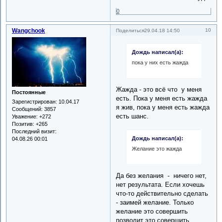
0
Wangchook
10
Поделиться
29.04.18 14:50
Дождь написал(а):
пока у них есть жажда
Жажда - это всё что у меня
Постоянные
есть. Пока у меня есть жажда
Зарегистрирован
: 10.04.17
я жив, пока у меня есть жажда
Сообщений:
3857
есть шанс.
Уважение:
+272
Позитив:
+265
Последний визит:
Дождь написал(а):
04.08.26 00:01
Желание это жажда
Да без желания - ничего нет,
нет результата. Если хочешь
что-то действительно сделать
- заимей желание. Только
желание это совершить
позволит это совершить.