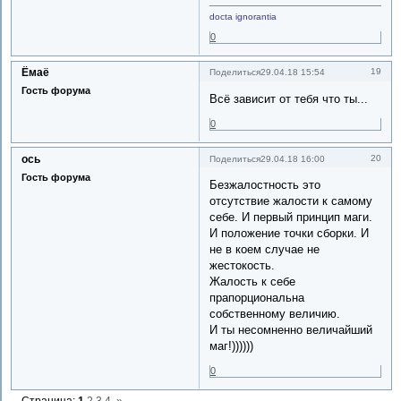
docta ignorantia
0
Ёмаё
19
Поделиться
29.04.18 15:54
Гость форума
Всё зависит от тебя что ты...
0
ось
20
Поделиться
29.04.18 16:00
Гость форума
Безжалостность это
отсутствие жалости к самому
себе. И первый принцип маги.
И положение точки сборки. И
не в коем случае не
жестокость.
Жалость к себе
прапорциональна
собственному величию.
И ты несомненно величайший
маг!))))))
0