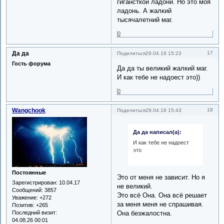
гигансткой ладони. Но это моя
ладонь. А жалкий
тысячалетний маг.
0
Да да
17
Поделиться
29.04.18 15:23
Гость форума
Да да ты великий жалкий маг.
И как тебе не надоест это))
0
Wangchook
18
Поделиться
29.04.18 15:43
Да да написал(а):
И как тебе не надоест
это
Постоянные
Это от меня не зависит. Но я
Зарегистрирован
: 10.04.17
не великий.
Сообщений:
3857
Это всё Она. Она всё решает
Уважение:
+272
за меня меня не спрашивая.
Позитив:
+265
Последний визит:
Она безжалостна.
04.08.26 00:01