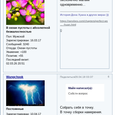
одновременно...
История Дона Хуана в других мирах )))
https://ranobes.com/chapters/perfect-wo
… -huan.html
В океан пустоты с абсолютной
0
безжалостностью
Пол:
Мужской
Зарегистрирован
: 16.03.17
Сообщений:
3240
Откуда:
Океан пустоты
Уважение:
+100
Позитив:
+55
Последний визит:
02.03.26 20:51
Wangchook
6
Поделиться
29.04.18 03:37
Майя написал(а):
Собстн вопрос
Собрать себя в точку.
Постоянные
В точку сборки намерения.
Зарегистрирован
: 10.04.17