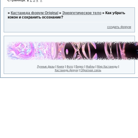
Страница:
1
2
3
4
»
»
Кастанеда форум Original
»
Энергетическое тело
»
Как убрать
кокон и сохранить осознание?
создать форум
Лунные фазы
|
Книги
|
Фото
|
Видео
|
Файлы
|
Мир Кастанеды
|
Кастанеда форум
|
Обратная связь