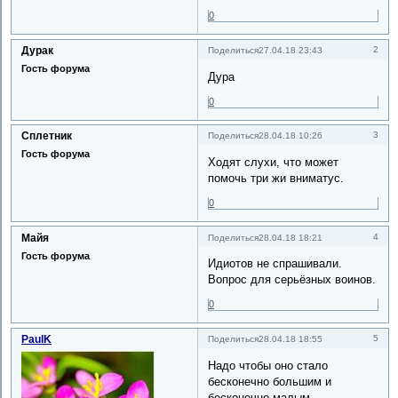
0
Дурак
2
Поделиться
27.04.18 23:43
Гость форума
Дура
0
Сплетник
3
Поделиться
28.04.18 10:26
Гость форума
Ходят слухи, что может
помочь три жи вниматус.
0
Майя
4
Поделиться
28.04.18 18:21
Гость форума
Идиотов не спрашивали.
Вопрос для серьёзных воинов.
0
PaulK
5
Поделиться
28.04.18 18:55
Надо чтобы оно стало
бесконечно большим и
бесконечно малым