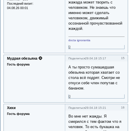
жажада может творить с
Последний визит:
человеком. Не знаешь что
04.08.26 00:01
именно может сделать
человеком, движимый
осознанной прочувствованной
жаждой.
docta ignorantia
0
Мудрая обезьяна 🐵
15
Поделиться
29.04.18 15:17
Гость форума
А ты просто сумашедшая
обезьяна которая хватает со
стола всё подрят. Смотри не
откуси себе член попутав с
бананом.
0
Хихи
16
Поделиться
29.04.18 15:21
Гость форума
Во мне нет жажды. Я
смерился с тем фактом что я
человек. То есть букашка на