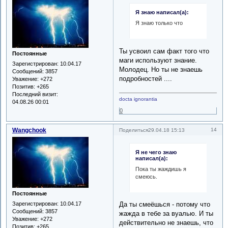
Я знаю написал(а):
Я знаю только что
Ты усвоил сам факт того что
Постоянные
маги используют знание.
Зарегистрирован
: 10.04.17
Молодец. Но ты не знаешь
Сообщений:
3857
подробностей ....
Уважение:
+272
Позитив:
+265
Последний визит:
docta ignorantia
04.08.26 00:01
0
Wangchook
14
Поделиться
29.04.18 15:13
Я не чего знаю
написал(а):
Пока ты жаждишь я
смеюсь.
Постоянные
Зарегистрирован
: 10.04.17
Да ты смеёшься - потому что
Сообщений:
3857
жажда в тебе за вуалью. И ты
Уважение:
+272
действительно не знаешь, что
Позитив:
+265