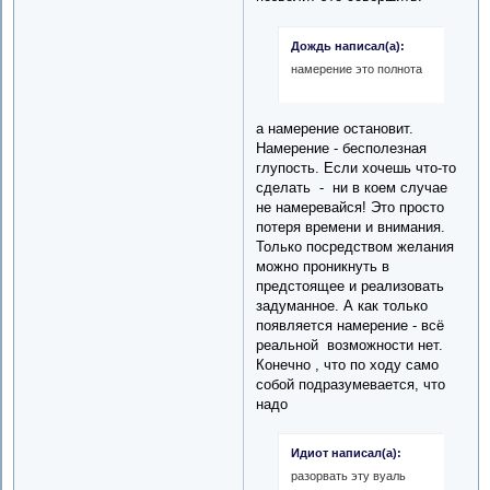
Дождь написал(а):
намерение это полнота
а намерение остановит.
Намерение - бесполезная
глупость. Если хочешь что-то
сделать - ни в коем случае
не намеревайся! Это просто
потеря времени и внимания.
Только посредством желания
можно проникнуть в
предстоящее и реализовать
задуманное. А как только
появляется намерение - всё
реальной возможности нет.
Конечно , что по ходу само
собой подразумевается, что
надо
Идиот написал(а):
разорвать эту вуаль