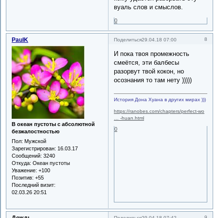
вуаль слов и смыслов.
0
PaulK
8
Поделиться
29.04.18 07:00
И пока твоя промежность
смеётся, эти балбесы
разорвут твой кокон, но
осознания то там нету )))))
История Дона Хуана в других мирах )))
https://ranobes.com/chapters/perfect-wo
… -huan.html
В океан пустоты с абсолютной
0
безжалостностью
Пол:
Мужской
Зарегистрирован
: 16.03.17
Сообщений:
3240
Откуда:
Океан пустоты
Уважение:
+100
Позитив:
+55
Последний визит:
02.03.26 20:51
Дождь
9
Поделиться
29.04.18 07:42