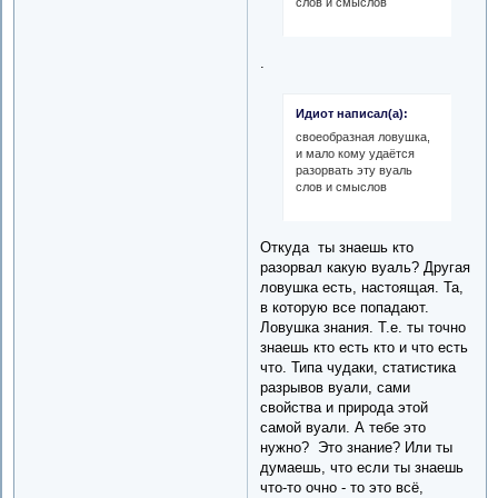
слов и смыслов
.
Идиот написал(а):
своеобразная ловушка,
и мало кому удаётся
разорвать эту вуаль
слов и смыслов
Откуда ты знаешь кто
разорвал какую вуаль? Другая
ловушка есть, настоящая. Та,
в которую все попадают.
Ловушка знания. Т.е. ты точно
знаешь кто есть кто и что есть
что. Типа чудаки, статистика
разрывов вуали, сами
свойства и природа этой
самой вуали. А тебе это
нужно? Это знание? Или ты
думаешь, что если ты знаешь
что-то очно - то это всё,