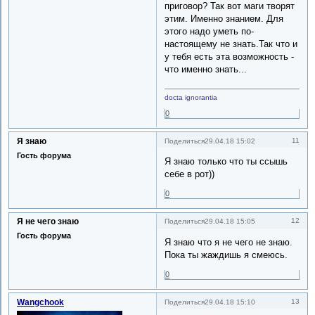
приговор? Так вот маги творят
этим. Именно знанием. Для
этого надо уметь по-
настоящему не знать.Так что и
у тебя есть эта возможность -
что именно знать...
docta ignorantia
0
Я знаю
11
Поделиться
29.04.18 15:02
Гость форума
Я знаю только что ты ссышь
себе в рот))
0
Я не чего знаю
12
Поделиться
29.04.18 15:05
Гость форума
Я знаю что я не чего не знаю.
Пока ты жаждишь я смеюсь.
0
Wangchook
13
Поделиться
29.04.18 15:10