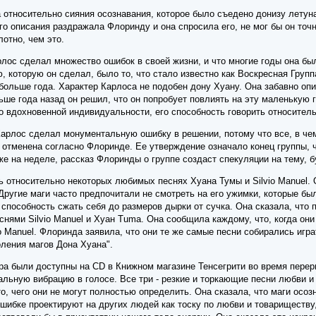
относительно сияния осознавания, которое было съедено донизу летунам
го описания раздражала Флоринду и она спросила его, не мог бы он точно
лотно, чем это.
лос сделал множество ошибок в своей жизни, и что многие годы она бы
 которую он сделал, было то, что стало известно как Воскресная Групп
больше года. Характер Карлоса не подобен дону Хуану. Она забавно оп
льше года назад он решил, что он попробует повлиять на эту маленькую 
 вдохновенной индивидуальности, его способность говорить относитель
рлос сделал монументальную ошибку в решении, потому что все, в чем о
отменена согласно Флоринде. Ее утверждение означало конец группы, ч
е на неделе, рассказ Флоринды о группе создаст спекуляции на тему, 
относительно некоторых любимых песнях Хуана Тумы и Silvio Manuel. Он
Другие маги часто предпочитали не смотреть на его ужимки, которые бы
 способность сжать себя до размеров дырки от сучка. Она сказала, что 
ями Silvio Manuel и Хуан Tuma. Она сообщила каждому, что, когда они 
io Manuel. Флоринда заявила, что они те же самые песни собирались игра
оления магов Дона Хуана".
 были доступны на CD в Книжном магазине Тенсегрити во время перерыв
льную вибрацию в голосе. Все три - резкие и торкающие песни любви и 
то, чего они не могут полностью определить. Она сказала, что маги осоз
ошибке проектируют на других людей как тоску по любви и товариществу, 