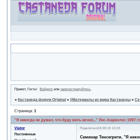
Объявление
Привет, Гость!
Войдите
или
зарегистрируйтесь
.
»
Кастанеда форум Original
»
#Материалы из мира Кастанеды
»
Се
Страница:
1
"Я никогда не думал, что буду жить вечно..." Лос-Анджелес 1997 г
Viator
Поделиться
18.08.16 13:16
Постоянные
Семинар Тенсегрити, "Я никог