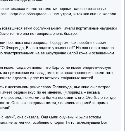
синих слаксах и плотно-толстых черных, словно резиновых
раз, когда она обращалась к нам утром, и так как она не желала
ользовавшиеся этим обслуживанием, имели портативные наушники
ыло то, что она не говорила очень быстро.
и нее, пока она говорила. Перед тем, как перейти к своим
я. "О Флоринда, Вы выглядите утомленной" Но она не выглядела
чно подстриженными на ее безупречно белой коже и освещенном
он имел. Когда он понял, что Карлос не имеет энергетическую
 за притяжение их назад вместе и восстановления после того,
можете сделать целое из четырех собранных частей.
ть к нескольким режиссерам Голливуда, чье кино он смотрел
он имеет бедный вкус по ее мнению. (Флоринда – весьма
и спросила, не могли ли бы мы вспомнить его. Это было то, где
лета. Они, как предполагается, являлись спермой и, прямо
игня!"
 с нами", она сказала. Они были обучены и были готовы
ыла не из легких, особенно с Кэрол Тиггс, исчезнувшей Бог