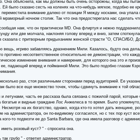
то. Она объяснила, как мы должны быть очень осторожны, когда мы пыта
 Ей было сказано сесть на коленях на что-нибудь мягкое, подобно ее кро
ец, переместила внимание далеко от позиции Я между носками, она упала 
 мраморный ночном столик. Так что она предостерегала нас сделать что
ообщая нам, что он практически MD. Она флиртуя и нежно поддразнила е
унду или две молчала, наклоняя голову вперед и вниз, затем споткнула
аз сказала с притворным придыханием женской страсти "О, СПАСИБО, До
ю вещь, игриво забавляясь дразнением Мили. Казалось, будто она делал
то противно несоответственное относительно ее демонстрации, что каж
тическое изменение внимания и намерения, для которого она это и произ
 ее, падающий вперед и пойманной Мили. Это было подобно глазам Кэрол,
нимания.
есколько раз, стоя различными сторонами перед аудиторией. Ее указан
ам было все еще множество точек, чтобы сдвинуть внимание к той облас
 и летунами, часть ее рассказа была связана с пожилой парой, которы
 богатые и видные граждане Лос Анжелеса в то время. Было упомянуто,
 Несмотря на их богатство, однако, когда кто-то хотел дать женщине, р
е на администратора, он по-видимому согласился, но с тех пор куст вс
 кого-то подвезти ее до Santa Barbara, где она имела разговор с админи
 иметь розовый куст? " - спросила она.
 так грубо " - ответил администратор.