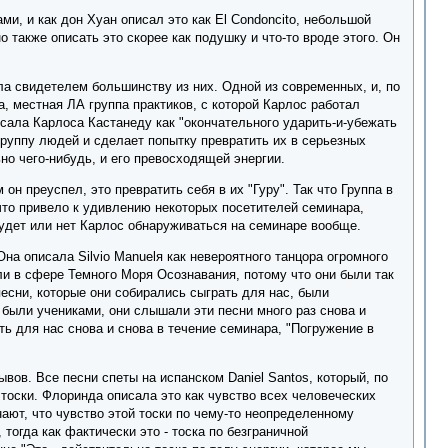
и, и как дон Хуан описал это как El Condoncito, небольшой
 также описать это скорее как подушку и что-то вроде этого. Он
ла свидетелем большинству из них. Одной из современных, и, по
а, местная ЛА группа практиков, с которой Карлос работал
исала Карлоса Кастанеду как "окончательного ударить-и-убежать
группу людей и сделает попытку превратить их в серьезных
но чего-нибудь, и его превосходящей энергии.
н преуспел, это превратить себя в их "Гуру". Так что Группа в
то привело к удивлению некоторых посетителей семинара,
будет или нет Карлос обнаруживаться на семинаре вообще.
а описала Silvio Manuelя как невероятного танцора огромного
ли в сфере Темного Моря Осознавания, потому что они были так
песни, которые они собирались сыграть для нас, были
были учениками, они слышали эти песни много раз снова и
ть для нас снова и снова в течение семинара, "Погружение в
ов. Все песни спеты на испанском Daniel Santos, который, по
тоски. Флоринда описала это как чувство всех человеческих
нают, что чувство этой тоски по чему-то неопределенному
тогда как фактически это - тоска по безграничной