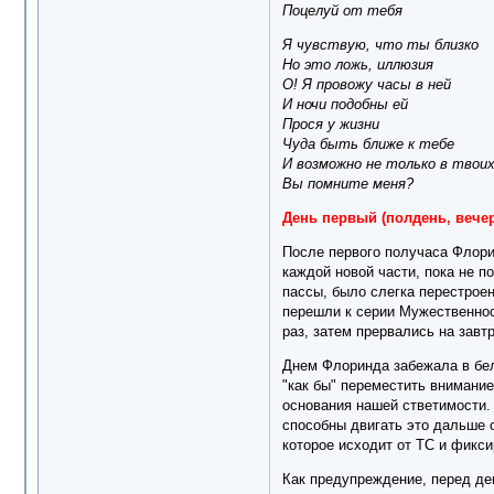
Поцелуй от тебя
Я чувствую, что ты близко
Но это ложь, иллюзия
О! Я провожу часы в ней
И ночи подобны ей
Прося у жизни
Чуда быть ближе к тебе
И возможно не только в твоих
Вы помните меня?
День первый (полдень, вечер
После первого получаса Флори
каждой новой части, пока не 
пассы, было слегка перестрое
перешли к серии Мужественнос
раз, затем прервались на завтр
Днем Флоринда забежала в бел
"как бы" переместить внимание
основания нашей стветимости. 
способны двигать это дальше 
которое исходит от ТС и фикси
Как предупреждение, перед дем