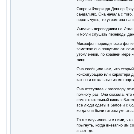
Скоро и Флоринда Доннер-Грау
сандалиях. Она начала с того,
пороть чушь, то утром она напи
Имелись переводчики на Италь
и могли слушать переводы даже
Микрофон периодически фонил, 
заметках она пошутила относит
утомленной, по крайней мере 
лице.
Она сообщила нам, что старый 
конфигурацию или характера д
как он и остальные из его пар
Она отступила к разговору от
помногу раз. Она сказала, что
самостоятельный кинолюбитель,
все люди одеты в белое и с б
когда они были готовы умчатьс
То же случилось и с ними, что
прыгнуть, когда внезапно им с
знает где.