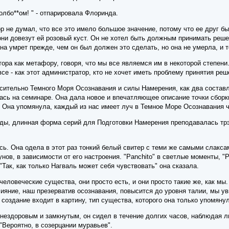
лбо**ом! " - отпарировала Флоринда.
р не думал, что все это имело большое значение, потому что ее друг б
ни довезут ей розовый куст. Он не хотел быть должным принимать реше
на умрет прежде, чем он был должен это сделать, но она не умерла, и 
ора как метафору, говоря, что мы все являемся им в некоторой степен
е - как этот администратор, кто не хочет иметь проблему принятия реш
сительно Темного Моря Осознавания и силы Намерения, как два соста
ась на семинаре. Она дала новое и впечатляющее описание точки сборки
Она упомянула, каждый из нас имеет луч в Темное Море Осознавания че
ды, длинная форма серий для Подготовки Намерения преподавалась трэ
ь. Она одела в этот раз тонкий белый свитер с теми же самыми слаксам
в, в зависимости от его настроения. "Panchito" в светлые моменты, "Pa
Так, как только Нагваль может себя чувствовать" она сказала.
еловеческие существа, они просто есть, и они просто такие же, как мы.
сияние, наш презерватив осознавания, повысится до уровня талии, мы ув
создание входит в картину, тип существа, которого она только упомянул
нездоровым и замкнутым, он сидел в течение долгих часов, наблюдая ли
"Вероятно, в созерцании муравьев".