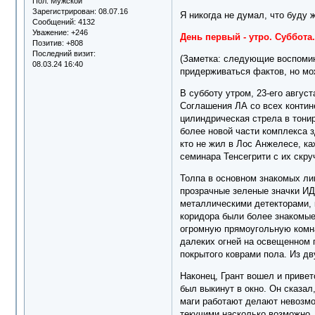
Пол:
Мужской
Зарегистрирован
: 08.07.16
Я никогда не думал, что буду жи
Сообщений:
4132
Уважение:
+246
День первый - утро. Суббота
Позитив:
+808
Последний визит:
(Заметка: следующие воспомин
08.03.24 16:40
придерживаться фактов, но мо
В субботу утром, 23-его авгус
Соглашения ЛА со всех контин
цилиндрическая стрела в тони
более новой части комплекса 
кто не жил в Лос Анжелесе, ка
семинара Тенсегрити с их скр
Толпа в основном знакомых ли
прозрачные зеленые значки И
металлическими детекторами, 
коридора были более знакомые
огромную прямоугольную комна
далеких огней на освещенном 
покрытого коврами пола. Из д
Наконец, Грант вошел и привет
был выкинут в окно. Он сказал
маги работают делают невозмо
текучими насколько возможно. 