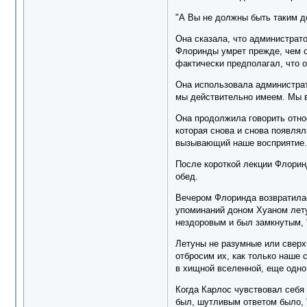
"А Вы не должны быть таким до
Она сказала, что администрато
Флоринды умрет прежде, чем о
фактически предполагал, что о
Она использовала администрат
мы действительно имеем. Мы вс
Она продолжила говорить отно
которая снова и снова появлял
вызывающий наше восприятие. 
После короткой лекции Флорин
обед.
Вечером Флоринда возвратилас
упоминаний доном Хуаном летуно
нездоровым и был замкнутым, "
Летуны не разумные или сверхч
отбросим их, как только наше 
в хищной вселенной, еще одно 
Когда Карлос чувствовал себя 
был, шутливым ответом было, 