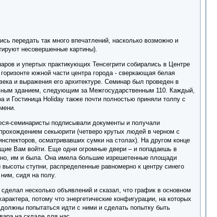
ись передать так много впечатлений, насколько возможно и
тируют несовершенные картины).
инаров и упертых практикующих Тенсегрити собирались в Центре
горизонте южной части центра города - сверкающая белая
века и выражения его архитектуре. Семинар был проведен в
льным зданием, следующим за Межгосударственным 110. Каждый,
oa и Гостиница Holiday также почти полностью приняли толпу с
мени.
щиеся-семинаристы подписывали документы и получали
рохождением секьюрити (четверо крутых людей в черном с
нспекторов, осматривавших сумки на столах). На другом конце
ющие Вам войти. Еще одни огромные двери – и попадаешь в
ожно, им и была. Она имела большие изрешетенные площади
 высоты ступни, распределенные равномерно к центру синего
ним, сидя на полу.
 сделал несколько объявлений и сказал, что график в основном
характера, потому что энергетические конфигурации, на которых
 должны попытаться идти с ними и сделать попытку быть
вара на складе для нас.