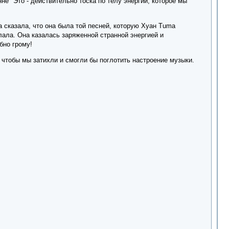
не "Это - действительно тоска по телу энергии, которое мы
 сказала, что она была той песней, которую Хуан Tuma
лала. Она казалась заряженной странной энергией и
бно грому!
чтобы мы затихли и смогли бы поглотить настроение музыки.