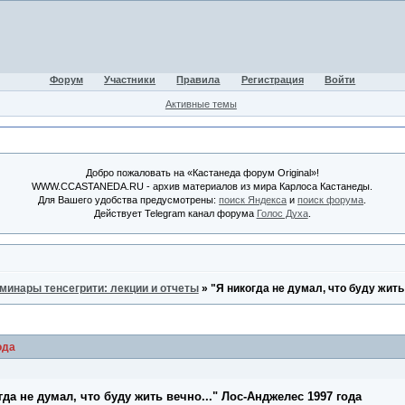
Форум
Участники
Правила
Регистрация
Войти
Активные темы
Добро пожаловать на «Кастанеда форум Original»!
WWW.CCASTANEDA.RU - архив материалов из мира Карлоса Кастанеды.
Для Вашего удобства предусмотрены:
поиск Яндекса
и
поиск форума
.
Действует Telegram канал форума
Голос Духа
.
минары тенсегрити: лекции и отчеты
»
"Я никогда не думал, что буду жить
ода
да не думал, что буду жить вечно..." Лос-Анджелес 1997 года