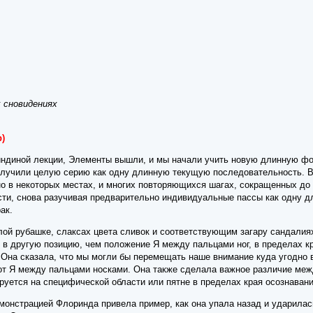
 сновидениях
)
ндиной лекции, Элементы вышли, и мы начали учить новую длинную фо
получили целую серию как одну длинную текущую последовательность. 
но в некоторых местах, и многих повторяющихся шагах, сокращенных до
ти, снова разучивая предварительно индивидуальные пассы как одну 
ак.
ой рубашке, слаксах цвета сливок и соответствующим загару сандалиях.
 в другую позицию, чем положение Я между пальцами ног, в пределах кр
Она сказала, что мы могли бы перемещать наше внимание куда угодно в 
от Я между пальцами носками. Она также сделала важное различие меж
руется на специфической области или пятне в пределах края осознавани
онстрацией Флоринда привела пример, как она упала назад и ударилась 