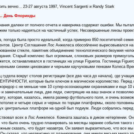
ть вечно... 23-27 августа 1997, Vincent Sargenti и Randy Stark
... День Флоринды
ания далеки от полного отчета и наверняка содержат ошибки. Мы пытал
жем только надеяться на частичный успех. Несовершенные линзы проек
та, погода была просто идеальной, когда примерно 850 посетителей сем
ентов. Центр Соглашения Лос Анжелеса обособленно вырисовывался на 
рованном стекле, памятник объединению технологического безумия чело
здания. Старый комплекс был огромным, слоновьих размеров прямоуго
жется, останавливался в гостиницах на улице Figueroa. Гостиница Figuer
ученными синими циновками и черными каучуковыми пенками Колеса Вре
ц гудела вокруг столов регистрации (все два часа до начала), где уча
ДЕНТИЧНОСТИ, которые были ключом в магическое королевство. Перед п
коридор с не меньше чем 10 супер-осознающими охранниками и еще 10 и
 и замечательные лица, две леди, смотрящие на ваш значок и позволя
ту, которая, казалось, имела размер футбольного поля, и очень возм
потолке и четыре серых и черных по торцам платформы, около половины
вух центральных платформ на одной был подиум. Люди собрались перед 
ствовал всех в Лос Анжелесе. Комната зашлась в диком нетерпении. Он
, что было очень трудно планировать за месяцы заранее события такого 
жным сказать, что будет назавтра. Он заявил выразительно, что все мы
Он сказал, что независимо от планирования, они имели весьма много то