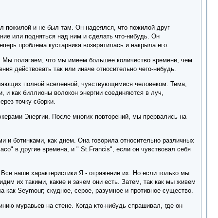
ыл пожилой и не был там. Он надеялся, что пожилой друг
ние или подняться над ним и сделать что-нибудь. Он
теперь проблема кустарника возвратилась и накрыла его.
и. Мы полагаем, что мы имеем большее количество времени, чем
ения действовать так или иначе относительно чего-нибудь.
вляющих полной вселенной, чувствующимися человеком. Тема,
, и как биллионы волокон энергии соединяются в луч,
рез точку сборки.
керами Энергии. После многих повторений, мы прервались на
и и ботинками, как днем. Она говорила относительно различных
co" в другие времена, и " St.Francis", если он чувствовал себя
 Все наши характеристики Я - отражение их. Но если только мы
идим их такими, какие и зачем они есть. Затем, так как мы живем
а как Seymour; скудное, серое, разумное и противное существо.
нию муравьев на стене. Когда кто-нибудь спрашивал, где он