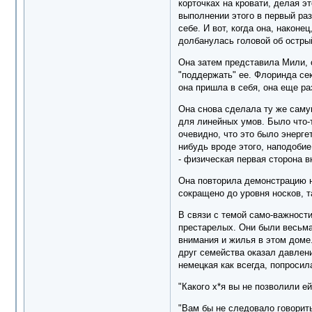
корточках на кровати, делая э
выполнении этого в первый раз.
себе. И вот, когда она, након
долбанулась головой об острый
Она затем представила Мили, с
"поддержать" ее. Флоринда сек
она пришла в себя, она еще р
Она снова сделала ту же саму
для линейных умов. Было что-
очевидно, что это было энерге
нибудь вроде этого, наподобие
- физическая первая сторона в
Она повторила демонстрацию н
сокращено до уровня носков, т
В связи с темой само-важности
престарелых. Они были весьма
внимания и жилья в этом доме.
друг семейства оказал давлени
немецкая как всегда, попросила
"Какого х*я вы не позволили ей
"Вам бы не следовало говорить