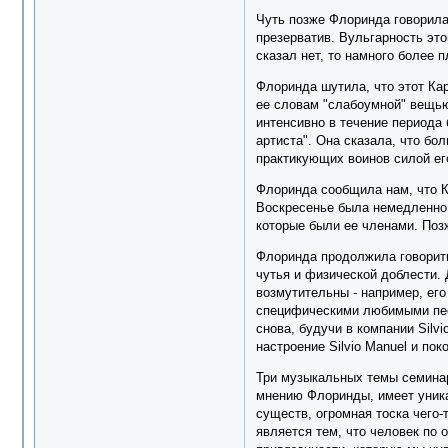
Чуть позже Флоринда говорила 
презерватив. Вульгарность это
сказал нет, то намного более п
Флоринда шутила, что этот Кар
ее словам "слабоумной" вещью,
интенсивно в течение периода 
артиста". Она сказала, что бо
практикующих воинов силой его
Флоринда сообщила нам, что Ка
Воскресенье была немедленно 
которые были ее членами. Позж
Флоринда продолжила говорить 
чутья и физической доблести. 
возмутительны - например, его
специфическими любимыми песн
снова, будучи в компании Silv
настроение Silvio Manuel и пок
Три музыкальных темы семинара
мнению Флоринды, имеет уника
существ, огромная тоска чего-
является тем, что человек по 