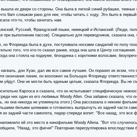
 вышла из двери со стороны. Она была в легкой синей рубашке, темных 
 что 9am слишком рано для нее, чтобы читать с ходу. Это было в первый 
сала что-то, чтобы зачитать нам.
янский, Русский, Французский языки, немецкий и Испанский. (Люди, п
 при выполнении пассов). Специально для переводчиков, сказала она, б
но Флоринда была в духе, постукивала носками сандалий по полу позад
ельно того, что кто-то сказал ранее, когда она шла в Центр соглашени
когда она стояла на подиуме, блондинка с короткими волосами, безупре
нагваль, дон Хуан, дал им все самое лучшее. Он поразил их всем, что 
ля окончания линии, он возложил на Большую Флоринду ответственность
тии уйдут. Они не могли быть единым целым, сказала Флоринда. Вы не с
носительно Карлоса и сказала, что он испытывает специфическую нежнос
 среди них один из его любимых Woody Allen. Она забавно сказала, что 
 но она никогда не упомянула этого.) Она рассказала о некоем фильме 
ольшими белыми шлемами и готовились выпрыгнуть из задней части само
я из задней части самолета, лидер спереди вопит: "Все назад, это все ф
 напомнило ей это место в кинофильме Woody Allenа. "Вот что случилось
ообщили, "Назад, это фигня!" Повторная перегруппировка впоследствии б