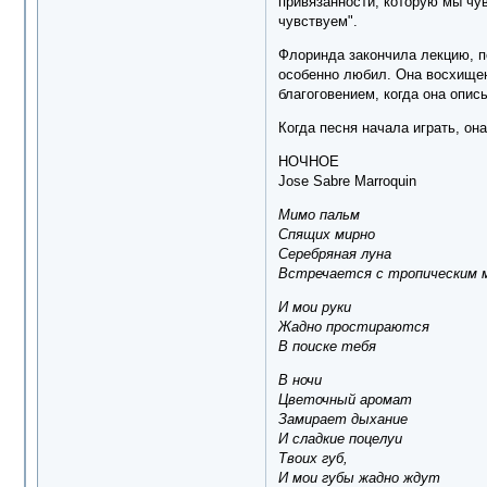
привязанности, которую мы чув
чувствуем".
Флоринда закончила лекцию, пе
особенно любил. Она восхищенн
благоговением, когда она опис
Когда песня начала играть, о
НОЧНОЕ
Jose Sabre Marroquin
Мимо пальм
Спящих мирно
Серебряная луна
Встречается с тропическим 
И мои руки
Жадно простираются
В поиске тебя
В ночи
Цветочный аромат
Замирает дыхание
И сладкие поцелуи
Твоих губ,
И мои губы жадно ждут