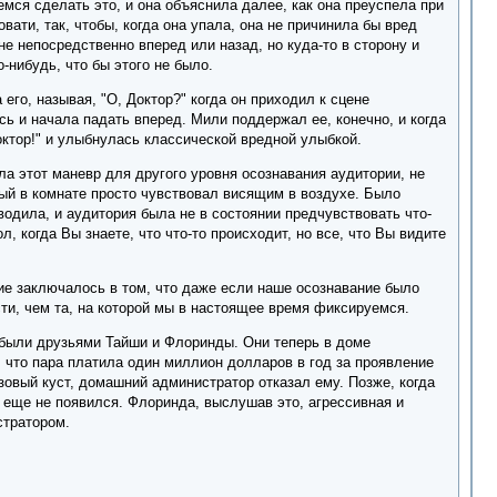
емся сделать это, и она объяснила далее, как она преуспела при
вати, так, чтобы, когда она упала, она не причинила бы вред
не непосредственно вперед или назад, но куда-то в сторону и
-нибудь, что бы этого не было.
го, называя, "О, Доктор?" когда он приходил к сцене
сь и начала падать вперед. Мили поддержал ее, конечно, и когда
ктор!" и улыбнулась классической вредной улыбкой.
а этот маневр для другого уровня осознавания аудитории, не
дый в комнате просто чувствовал висящим в воздухе. Было
водила, и аудитория была не в состоянии предчувствовать что-
 когда Вы знаете, что что-то происходит, но все, что Вы видите
ие заключалось в том, что даже если наше осознавание было
ти, чем та, на которой мы в настоящее время фиксируемся.
е были друзьями Тайши и Флоринды. Они теперь в доме
 что пара платила один миллион долларов в год за проявление
озовый куст, домашний администратор отказал ему. Позже, когда
е еще не появился. Флоринда, выслушав это, агрессивная и
стратором.