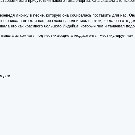
ствовали бы в присутствии нашего тела энергии. Она сказала это искрен
реведя лирику в песне, которую она собиралась поставить для нас. Она
о описала его для нас, ее глаза наполнились светом, когда она это де
ывала его как красивого большого Индейца, который пел и танцевал подо
на вышла из комнаты под нестихающие аплодисменты, жестикулируя нам, 
морем