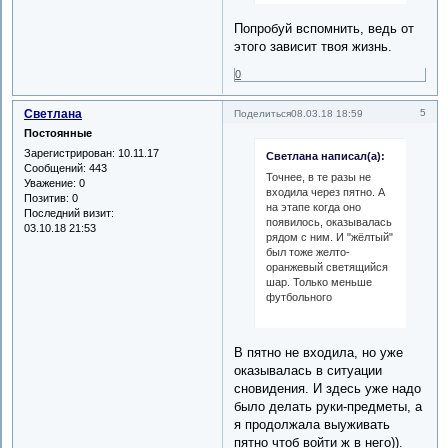
Попробуй вспомнить, ведь от
этого зависит твоя жизнь.
0
Светлана
5
Поделиться
08.03.18 18:59
Постоянные
Зарегистрирован
: 10.11.17
Светлана написал(а):
Сообщений:
443
Точнее, в те разы не
Уважение:
0
входила через пятно. А
Позитив:
0
на этапе когда оно
Последний визит:
появилось, оказывалась
03.10.18 21:53
рядом с ним. И "жёлтый"
был тоже желто-
оранжевый светящийся
шар. Только меньше
футбольного
В пятно не входила, но уже
оказывалась в ситуации
сновидения. И здесь уже надо
было делать руки-предметы, а
я продолжала выуживать
пятно чтоб войти ж в него)).