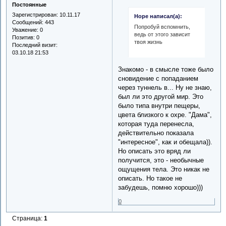
Постоянные
Зарегистрирован
: 10.11.17
Hope написал(а):
Сообщений:
443
Попробуй вспомнить,
Уважение:
0
ведь от этого зависит
Позитив:
0
твоя жизнь
Последний визит:
03.10.18 21:53
Знакомо - в смысле тоже было
сновидение с попаданием
через туннель в... Ну не знаю,
был ли это другой мир. Это
было типа внутри пещеры,
цвета близкого к охре. "Дама",
которая туда перенесла,
действительно показала
"интересное", как и обещала)).
Но описать это вряд ли
получится, это - необычные
ощущения тела. Это никак не
описать. Но такое не
забудешь, помню хорошо)))
0
Страница:
1