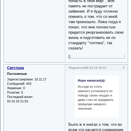
попасть в твой мир!", моя
память не пострадает от
забвения. И я буду отлично
помнить о том, что со мной
там произошло. Лежа тогда я
понал, что мне полностью
придется реорганизовать свою
жизнь и подготовить ее по
стандарту "толтека", так
сказать!
0
Светлана
2
Поделиться
08.03.18 18:43
Постоянные
Зарегистрирован
: 10.11.17
Hope написал(а):
Сообщений:
443
Исходя из этого,
Уважение:
0
немного успокоился по
Позитив:
0
поводу своих неудач и
Последний визит:
даже стал не придавать
03.10.18 21:53
провалам никакого
значения.
Было ж в книгах о том, что во
всем что касается сновидения