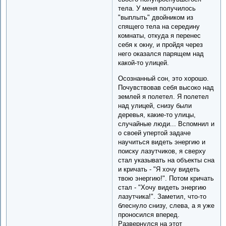
тела. У меня получилось
"выплыть" двойником из
спящего тела на середину
комнаты, откуда я перенес
себя к окну, и пройдя через
него оказался парящем над
какой-то улицей.
Осознанный сон, это хорошо.
Почувствовав себя высоко над
землей я полетел. Я полетел
над улицей, снизу были
деревья, какие-то улицы,
случайные люди... Вспомнил и
о своей упертой задаче
научиться видеть энергию и
поиску лазутчиков, я сверху
стал указывать на объекты сна
и кричать - "Я хочу видеть
твою энергию!". Потом кричать
стал - "Хочу видеть энергию
лазутчика!". Заметил, что-то
блеснуло снизу, слева, а я уже
проносился вперед.
Развернулся на этот