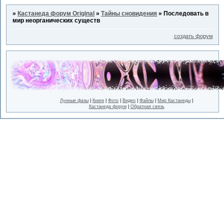
»
Кастанеда форум Original
»
Тайны сновидения
»
Последовать в
мир неорганических существ
создать форум
Лунные фазы
|
Книги
|
Фото
|
Видео
|
Файлы
|
Мир Кастанеды
|
Кастанеда форум
|
Обратная связь