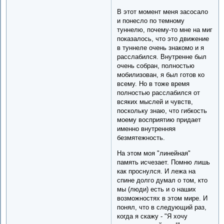
В этот момент меня засосало
и понесло по темному
туннелю, почему-то мне на миг
показалось, что это движение
в туннеле очень знакомо и я
расслабился. Внутренне был
очень собран, полностью
мобилизован, я был готов ко
всему. Но в тоже время
полностью расслабился от
всяких мыслей и чувств,
поскольку знаю, что гибкость
моему восприятию придает
именно внутренняя
безмятежность.
На этом моя "линейная"
память исчезает. Помню лишь
как проснулся. И лежа на
спине долго думал о том, кто
мы (люди) есть и о наших
возможностях в этом мире. И
понял, что в следующий раз,
когда я скажу - "Я хочу