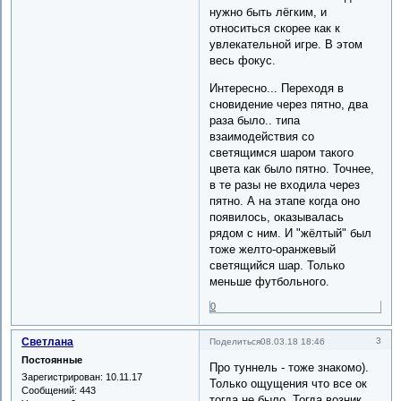
нужно быть лёгким, и
относиться скорее как к
увлекательной игре. В этом
весь фокус.
Интересно... Переходя в
сновидение через пятно, два
раза было.. типа
взаимодействия со
светящимся шаром такого
цвета как было пятно. Точнее,
в те разы не входила через
пятно. А на этапе когда оно
появилось, оказывалась
рядом с ним. И "жёлтый" был
тоже желто-оранжевый
светящийся шар. Только
меньше футбольного.
0
Светлана
3
Поделиться
08.03.18 18:46
Постоянные
Про туннель - тоже знакомо).
Зарегистрирован
: 10.11.17
Только ощущения что все ок
Сообщений:
443
тогда не было. Тогда возник