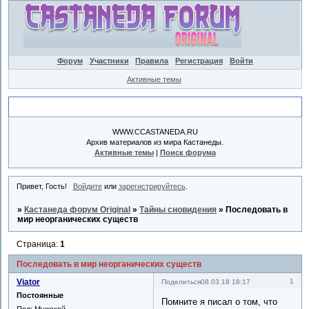
Форум
Участники
Правила
Регистрация
Войти
Активные темы
Объявление
WWW.CCASTANEDA.RU
Архив материалов из мира Кастанеды.
Активные темы
|
Поиск форума
Привет, Гость!
Войдите
или
зарегистрируйтесь
.
»
Кастанеда форум Original
»
Тайны сновидения
»
Последовать в
мир неорганических существ
Страница:
1
Последовать в мир неорганических существ
Viator
1
Поделиться
08.03.18 18:17
Постоянные
Помните я писал о том, что
Пол:
Мужской