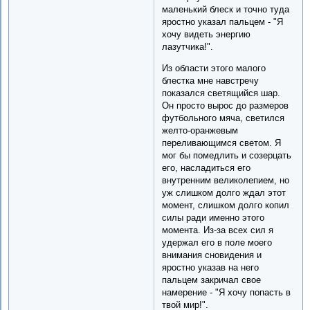
маленький блеск и точно туда
яростно указал пальцем - "Я
хочу видеть энергию
лазутчика!".
Из области этого малого
блестка мне навстречу
показался светящийся шар.
Он просто вырос до размеров
футбольного мяча, светился
желто-оранжевым
переливающимся светом. Я
мог бы помедлить и созерцать
его, насладиться его
внутренним великолепием, но
уж слишком долго ждал этот
момент, слишком долго копил
силы ради именно этого
момента. Из-за всех сил я
удержал его в поле моего
внимания сновидения и
яростно указав на него
пальцем закричал свое
намерение - "Я хочу попасть в
твой мир!".