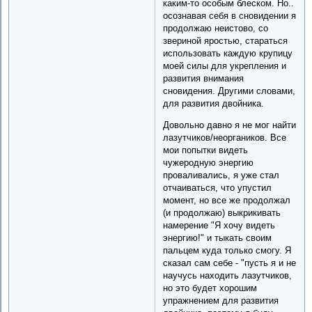
каким-то особым блеском. Но..
осознавая себя в сновидении я
продолжаю неистово, со
звериной яростью, стараться
использовать каждую крупицу
моей силы для укрепления и
развития внимания
сновидения. Другими словами,
для развития двойника.
Довольно давно я не мог найти
лазутчиков/неоргаников. Все
мои попытки видеть
чужеродную энергию
проваливались, я уже стал
отчаиваться, что упустил
момент, но все же продолжал
(и продолжаю) выкрикивать
намерение "Я хочу видеть
энергию!" и тыкать своим
пальцем куда только смогу. Я
сказал сам себе - "пусть я и не
научусь находить лазутчиков,
но это будет хорошим
упражнением для развития