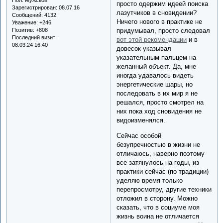
просто одержим идеей поиска
Зарегистрирован
: 08.07.16
лазутчиков в сновидении?
Сообщений:
4132
Ничего нового в практике не
Уважение:
+246
Позитив:
+808
придумывал, просто следовал
Последний визит:
вот этой рекомендации
и в
08.03.24 16:40
довесок указывал
указательным пальцем на
желанный объект. Да, мне
иногда удавалось видеть
энергетические шары, но
последовать в их мир я не
решался, просто смотрел на
них пока ход сновидения не
видоизменялся.
Сейчас особой
безупречностью в жизни не
отличаюсь, наверно поэтому
все затянулось на годы, из
практики сейчас (по традиции)
уделяю время только
перепросмотру, другие техники
отложил в сторону. Можно
сказать, что в социуме моя
жизнь воина не отличается