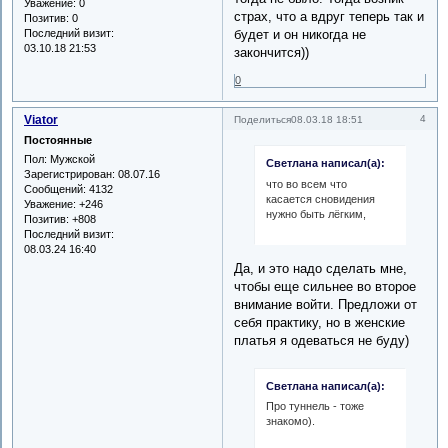
Уважение:
0
страх, что а вдруг теперь так и
Позитив:
0
Последний визит:
будет и он никогда не
03.10.18 21:53
закончится))
0
Viator
4
Поделиться
08.03.18 18:51
Постоянные
Пол:
Мужской
Светлана написал(а):
Зарегистрирован
: 08.07.16
что во всем что
Сообщений:
4132
касается сновидения
Уважение:
+246
нужно быть лёгким,
Позитив:
+808
Последний визит:
08.03.24 16:40
Да, и это надо сделать мне,
чтобы еще сильнее во второе
внимание войти. Предложи от
себя практику, но в женские
платья я одеваться не буду)
Светлана написал(а):
Про туннель - тоже
знакомо).