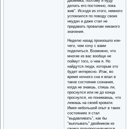
двойника, поэтому я буду
делать его постоянно, пока
жив". Исходя из этого, немного
успокоился по поводу своих
неудач и даже стал не
придавать провалам никакого
значения.
Неделю назад произошло кое-
чего, чем хочу с вами
поделиться. Возможно, что
многие из вас вообще не
поймут того, о чем я. Но
найдутся люди, которым это
будет интересно. Итак, во
время ночного сна я впал в
такое состояние сознания,
когда не знаешь, спишь ли,
проснулся или не до конца
проснулся, но понимаешь, что
лежишь на своей кровати.
Имея небольшой опыт в таких
состояниях я стал
"выдавливать", как бы
"выплывать" двойником из
своего полупроснувшегося