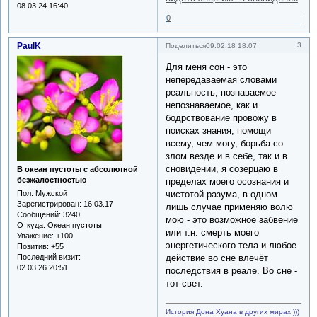
08.03.24 16:40
0
PaulK
3
Поделиться
09.02.18 18:07
Для меня сон - это
непередаваемая словами
реальность, познаваемое
непознаваемое, как и
бодрствование провожу в
поисках знания, помощи
всему, чем могу, борьба со
злом везде и в себе, так и в
сновидении, я созерцаю в
В океан пустоты с абсолютной
безжалостностью
пределах моего осознания и
чистотой разума, в одном
Пол:
Мужской
Зарегистрирован
: 16.03.17
лишь случае применяю волю
Сообщений:
3240
мою - это возможное забвение
Откуда:
Океан пустоты
или т.н. смерть моего
Уважение:
+100
энергетического тела и любое
Позитив:
+55
действие во сне влечёт
Последний визит:
02.03.26 20:51
последствия в реале. Во сне -
тот свет.
История Дона Хуана в других мирах )))