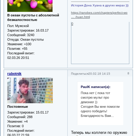
История Дона Хуана в других мирах )))
https://ranobes.com/chapters/perfect-wo
В океан пустоты с абсолютной
… -huan.html
безжалостностью
0
Пол:
Мужской
Зарегистрирован
: 16.03.17
Сообщений:
3240
Откуда:
Океан пустоты
Уважение:
+100
Позитив:
+55
Последний визит:
02.03.26 20:51
rabotnik
8
Поделиться
20.02.18 14:15
PaulK написал(а):
Пока нет ( пока тот
смотрю мульт про
демонюг ))
Постоянные
Сегодня Вы мне помогли
одного победить!
Зарегистрирован
: 15.01.17
Благодарность Вам...
Сообщений:
288
Уважение:
+4
Позитив:
0
Последний визит:
Теперь мы коллеги по оружию
06.03.22 21:59