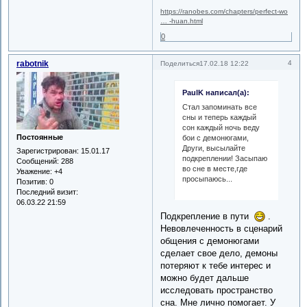
https://ranobes.com/chapters/perfect-wo
… -huan.html
0
rabotnik
4
Поделиться
17.02.18 12:22
PaulK написал(а):
Стал запоминать все
сны и теперь каждый
сон каждый ночь веду
Постоянные
бои с демонюгами,
Други, высылайте
Зарегистрирован
: 15.01.17
подкреплении! Засыпаю
Сообщений:
288
во сне в месте,где
Уважение:
+4
просыпаюсь...
Позитив:
0
Последний визит:
06.03.22 21:59
Подкрепление в пути
.
Невовлеченность в сценарий
общения с демонюгами
сделает свое дело, демоны
потеряют к тебе интерес и
можно будет дальше
исследовать пространство
сна. Мне лично помогает. У