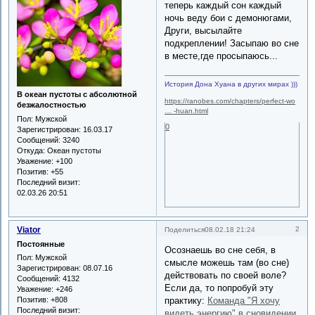
теперь каждый сон каждый
ночь веду бои с демонюгами,
Други, высылайте
подкреплении! Засыпаю во сне
в месте,где просыпаюсь...
История Дона Хуана в других мирах )))
В океан пустоты с абсолютной
https://ranobes.com/chapters/perfect-wo
безжалостностью
… -huan.html
Пол:
Мужской
0
Зарегистрирован
: 16.03.17
Сообщений:
3240
Откуда:
Океан пустоты
Уважение:
+100
Позитив:
+55
Последний визит:
02.03.26 20:51
Viator
2
Поделиться
08.02.18 21:24
Постоянные
Осознаешь во сне себя, в
Пол:
Мужской
смысле можешь там (во сне)
Зарегистрирован
: 08.07.16
действовать по своей воле?
Сообщений:
4132
Если да, то попробуй эту
Уважение:
+246
Позитив:
+808
практику:
Команда "Я хочу
Последний визит:
видеть энергию" в сновидении
.