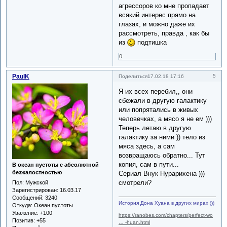
агрессоров ко мне пропадает
всякий интерес прямо на
глазах, и можно даже их
рассмотреть, правда , как бы
из
подтишка
0
PaulK
5
Поделиться
17.02.18 17:16
Я их всех перебил,, они
сбежали в другую галактику
или попрятались в живых
человечках, а мясо я не ем )))
Теперь летаю в другую
галактику за ними )) тело из
мяса здесь, а сам
возвращаюсь обратно... Тут
копия, сам в пути...
В океан пустоты с абсолютной
безжалостностью
Сериал Внук Нурарихена )))
смотрели?
Пол:
Мужской
Зарегистрирован
: 16.03.17
Сообщений:
3240
История Дона Хуана в других мирах )))
Откуда:
Океан пустоты
Уважение:
+100
https://ranobes.com/chapters/perfect-wo
Позитив:
+55
… -huan.html