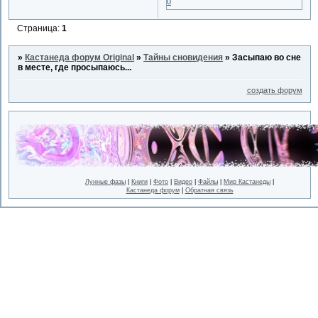
0
Страница:
1
»
Кастанеда форум Original
»
Тайны сновидения
»
Засыпаю во сне
в месте, где просыпаюсь...
создать форум
Лунные фазы
|
Книги
|
Фото
|
Видео
|
Файлы
|
Мир Кастанеды
|
Кастанеда форум
|
Обратная связь