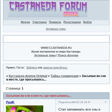
Форум
Участники
Правила
Регистрация
Войти
Активные темы
Объявление
WWW.CCASTANEDA.RU
Архив материалов из мира Кастанеды.
Активные темы
|
Поиск форума
Привет, Гость!
Войдите
или
зарегистрируйтесь
.
»
Кастанеда форум Original
»
Тайны сновидения
»
Засыпаю во сне
в месте, где просыпаюсь...
Страница:
1
Засыпаю во сне в месте, где просыпаюсь...
PaulK
1
Поделиться
08.02.18 20:47
Стал запоминать все сны и