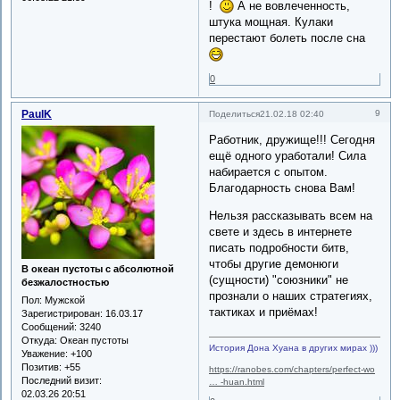
!
А не вовлеченность,
штука мощная. Кулаки
перестают болеть после сна
0
PaulK
9
Поделиться
21.02.18 02:40
Работник, дружище!!! Сегодня
ещё одного уработали! Сила
набирается с опытом.
Благодарность снова Вам!
Нельзя рассказывать всем на
свете и здесь в интернете
писать подробности битв,
чтобы другие демонюги
В океан пустоты с абсолютной
(сущности) "союзники" не
безжалостностью
прознали о наших стратегиях,
Пол:
Мужской
тактиках и приёмах!
Зарегистрирован
: 16.03.17
Сообщений:
3240
Откуда:
Океан пустоты
История Дона Хуана в других мирах )))
Уважение:
+100
Позитив:
+55
https://ranobes.com/chapters/perfect-wo
Последний визит:
… -huan.html
02.03.26 20:51