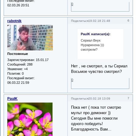
Последний визит:
0
02.03.26 20:51
rabotnik
6
Поделиться
19.02.18 21:48
PaulK написал(а):
Сериал Внук
Нурарихена )))
смотрели?
Постоянные
Зарегистрирован
: 15.01.17
Сообщений:
288
Нет , не смотрел, а ты Сериал
Уважение:
+4
Восьмое чувство смотрел?
Позитив:
0
Последний визит:
0
06.03.22 21:59
PaulK
7
Поделиться
20.02.18 13:09
Пока нет ( пока тот смотрю
мульт про демонюг ))
Сегодня Вы мне помогли
одного победить!
Благодарность Вам...