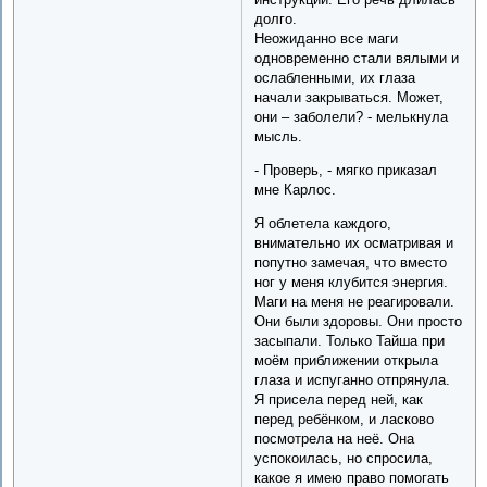
долго.
Неожиданно все маги
одновременно стали вялыми и
ослабленными, их глаза
начали закрываться. Может,
они – заболели? - мелькнула
мысль.
- Проверь, - мягко приказал
мне Карлос.
Я облетела каждого,
внимательно их осматривая и
попутно замечая, что вместо
ног у меня клубится энергия.
Маги на меня не реагировали.
Они были здоровы. Они просто
засыпали. Только Тайша при
моём приближении открыла
глаза и испуганно отпрянула.
Я присела перед ней, как
перед ребёнком, и ласково
посмотрела на неё. Она
успокоилась, но спросила,
какое я имею право помогать