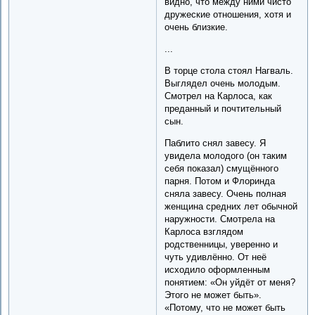
видно, что между ними чисто
дружеские отношения, хотя и
очень близкие.
...
В торце стола стоял Нагваль.
Выглядел очень молодым.
Смотрел на Карлоса, как
преданный и почтительный
сын.
Паблито снял завесу. Я
увидела молодого (он таким
себя показал) смущённого
парня. Потом и Флоринда
сняла завесу. Очень полная
женщина средних лет обычной
наружности. Смотрела на
Карлоса взглядом
родственницы, уверенно и
чуть удивлённо. От неё
исходило оформленным
понятием: «Он уйдёт от меня?
Этого не может быть».
«Потому, что не может быть