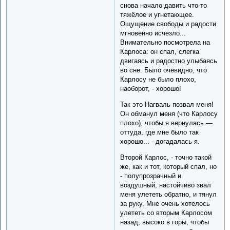
снова начало давить что-то
тяжёлое и угнетающее.
Ощущение свободы и радости
мгновенно исчезло...
Внимательно посмотрела на
Карлоса: он спал, слегка
двигаясь и радостно улыбаясь
во сне. Было очевидно, что
Карлосу не было плохо,
наоборот, - хорошо!
Так это Нагваль позвал меня!
Он обманул меня (что Карлосу
плохо), чтобы я вернулась —
оттуда, где мне было так
хорошо... - догадалась я.
Второй Карлос, - точно такой
же, как и тот, который спал, но
- полупрозрачный и
воздушный, настойчиво звал
меня улететь обратно, и тянул
за руку. Мне очень хотелось
улететь со вторым Карлосом
назад, высоко в горы, чтобы