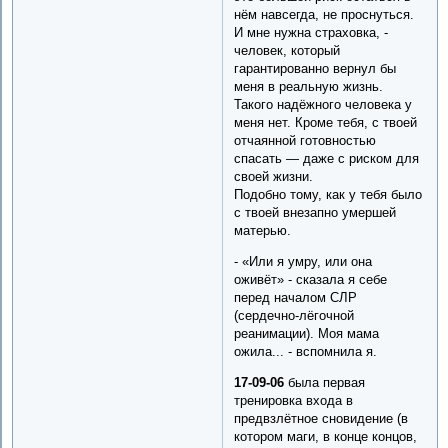
нём навсегда, не проснуться.
И мне нужна страховка, -
человек, который
гарантированно вернул бы
меня в реальную жизнь.
Такого надёжного человека у
меня нет. Кроме тебя, с твоей
отчаянной готовностью
спасать — даже с риском для
своей жизни.
Подобно тому, как у тебя было
с твоей внезапно умершей
матерью.
- «Или я умру, или она
оживёт» - сказала я себе
перед началом СЛР
(сердечно-лёгочной
реанимации). Моя мама
ожила... - вспомнила я.
17-09-06
была первая
тренировка входа в
предвзлётное сновидение (в
котором маги, в конце концов,