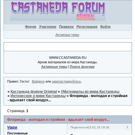
Форум
Участники
Правила
Регистрация
Войти
Активные темы
Объявление
WWW.CCASTANEDA.RU
Архив материалов из мира Кастанеды.
Активные темы
|
Поиск форума
Привет, Гость!
Войдите
или
зарегистрируйтесь
.
»
Кастанеда форум Original
»
#Материалы из мира Кастанеды
»
Интересное о мире Кастанеды
»
Флоринда - молодая и стройная
- вдыхает свой воздух...
Страница:
1
Флоринда - молодая и стройная - вдыхает свой воздух...
Viator
1
Поделиться
23.01.18 19:36
Постоянные