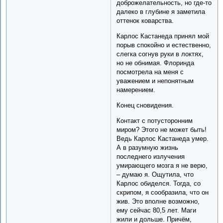
доброжелательность, но где-то
далеко в глубине я заметила
оттенок коварства.
Карлос Кастанеда принял мой
порыв спокойно и естественно,
слегка согнув руки в локтях,
но не обнимая. Флоринда
посмотрела на меня с
уважением и непонятным
намерением.
Конец сновидения.
Контакт с потусторонним
миром? Этого не может быть!
Ведь Карлос Кастанеда умер.
А в разумную жизнь
последнего излучения
умирающего мозга я не верю,
– думаю я. Ощутила, что
Карлос обиделся. Тогда, со
скрипом, я сообразила, что он
жив. Это вполне возможно,
ему сейчас 80,5 лет. Маги
жили и дольше. Причём,