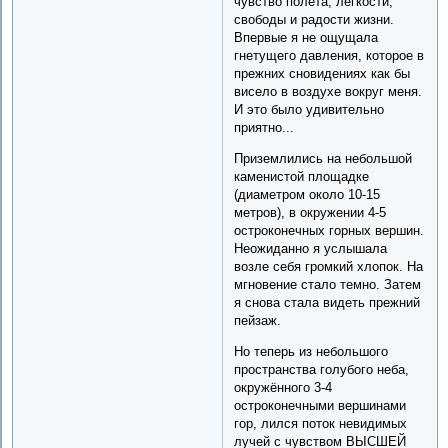
чувство полёта, лёгкости,
свободы и радости жизни.
Впервые я не ощущала
гнетущего давления, которое в
прежних сновидениях как бы
висело в воздухе вокруг меня.
И это было удивительно
приятно...
Приземлились на небольшой
каменистой площадке
(диаметром около 10-15
метров), в окружении 4-5
остроконечных горных вершин.
Неожиданно я услышала
возле себя громкий хлопок. На
мгновение стало темно. Затем
я снова стала видеть прежний
пейзаж.
Но теперь из небольшого
пространства голубого неба,
окружённого 3-4
остроконечными вершинами
гор, лился поток невидимых
лучей с чувством ВЫСШЕЙ