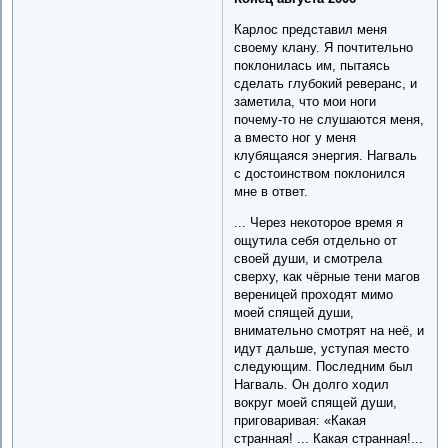
Карлос представил меня
своему клану. Я почтительно
поклонилась им, пытаясь
сделать глубокий реверанс, и
заметила, что мои ноги
почему-то не слушаются меня,
а вместо ног у меня
клубящаяся энергия. Нагваль
с достоинством поклонился
мне в ответ.
... Через некоторое время я
ощутила себя отдельно от
своей души, и смотрела
сверху, как чёрные тени магов
вереницей проходят мимо
моей спящей души,
внимательно смотрят на неё, и
идут дальше, уступая место
следующим. Последним был
Нагваль. Он долго ходил
вокруг моей спящей души,
приговаривая: «Какая
странная! ... Какая странная!...