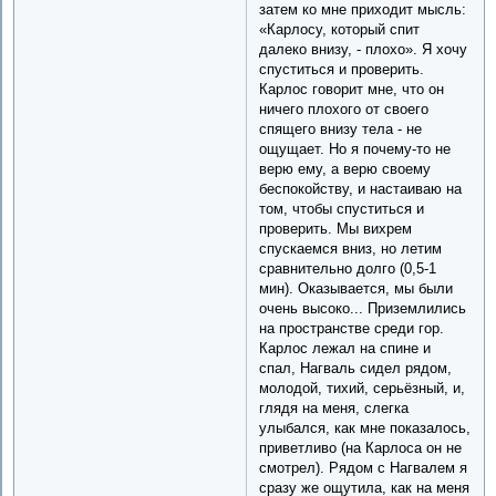
затем ко мне приходит мысль:
«Карлосу, который спит
далеко внизу, - плохо». Я хочу
спуститься и проверить.
Карлос говорит мне, что он
ничего плохого от своего
спящего внизу тела - не
ощущает. Но я почему-то не
верю ему, а верю своему
беспокойству, и настаиваю на
том, чтобы спуститься и
проверить. Мы вихрем
спускаемся вниз, но летим
сравнительно долго (0,5-1
мин). Оказывается, мы были
очень высоко... Приземлились
на пространстве среди гор.
Карлос лежал на спине и
спал, Нагваль сидел рядом,
молодой, тихий, серьёзный, и,
глядя на меня, слегка
улыбался, как мне показалось,
приветливо (на Карлоса он не
смотрел). Рядом с Нагвалем я
сразу же ощутила, как на меня