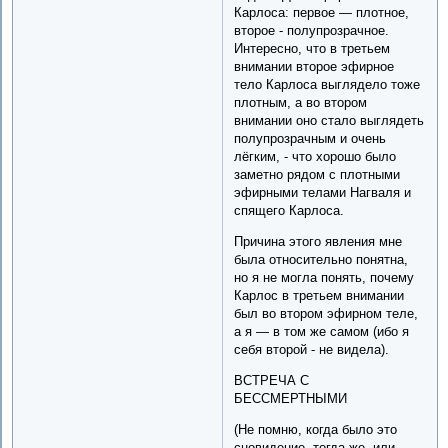
Карлоса: первое — плотное,
второе - полупрозрачное.
Интересно, что в третьем
внимании второе эфирное
тело Карлоса выглядело тоже
плотным, а во втором
внимании оно стало выглядеть
полупрозрачным и очень
лёгким, - что хорошо было
заметно рядом с плотными
эфирными телами Нагваля и
спящего Карлоса.
Причина этого явления мне
была относительно понятна,
но я не могла понять, почему
Карлос в третьем внимании
был во втором эфирном теле,
а я — в том же самом (ибо я
себя второй - не видела).
ВСТРЕЧА С
БЕССМЕРТНЫМИ
(Не помню, когда было это
сновидение, тогда же, или