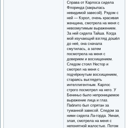
Справа от Карлоса сидела
Флоринда (закрылась
невидимой завесой). Рядом с
ней — Кэрол, очень красивая
женщина, смотрела на меня с
невозмутимым выражением.
За ней сидела Тайша. Когда
мой изучающий взгляд дошёл
до неё, она сначала
смутилась, а затем
посмотрела на меня с
доверием и восхищением.
Следом стоял Нестор и
смотрел на меня с
подчёркнутым восхищением,
стараясь выглядеть
интеллигентным. Карлос
строго посмотрел на него. У
Бениньо было непроницаемое
выражение лица и глаз.
Паблито был спрятан за
туманной завесой. Следом за
ними сидела Ла-горда. Умная,
злая, смотрела на меня с
непонятной жалостью. Потом