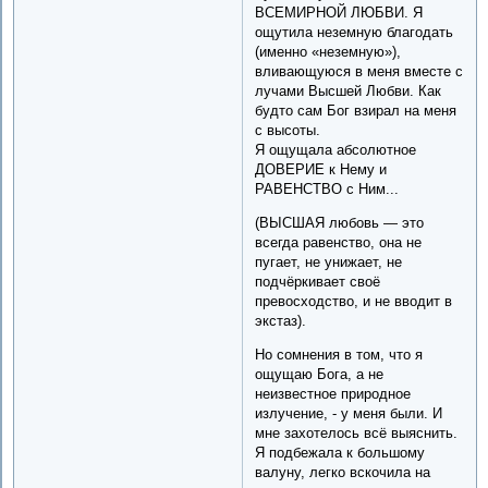
ВСЕМИРНОЙ ЛЮБВИ. Я
ощутила неземную благодать
(именно «неземную»),
вливающуюся в меня вместе с
лучами Высшей Любви. Как
будто сам Бог взирал на меня
с высоты.
Я ощущала абсолютное
ДОВЕРИЕ к Нему и
РАВЕНСТВО с Ним...
(ВЫСШАЯ любовь — это
всегда равенство, она не
пугает, не унижает, не
подчёркивает своё
превосходство, и не вводит в
экстаз).
Но сомнения в том, что я
ощущаю Бога, а не
неизвестное природное
излучение, - у меня были. И
мне захотелось всё выяснить.
Я подбежала к большому
валуну, легко вскочила на