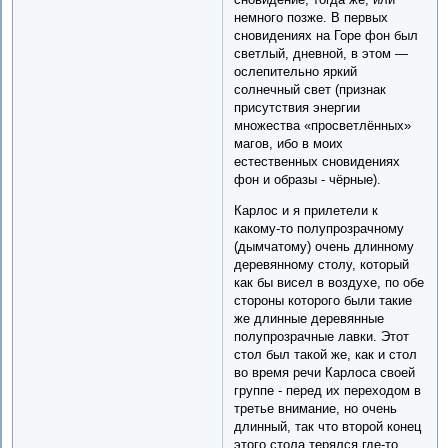
немного позже. В первых
сновидениях на Горе фон был
светлый, дневной, в этом —
ослепительно яркий
солнечный свет (признак
присутствия энергии
множества «просветлённых»
магов, ибо в моих
естественных сновидениях
фон и образы - чёрные).
Карлос и я прилетели к
какому-то полупрозрачному
(дымчатому) очень длинному
деревянному столу, который
как бы висел в воздухе, по обе
стороны которого были такие
же длинные деревянные
полупрозрачные лавки. Этот
стол был такой же, как и стол
во время речи Карлоса своей
группе - перед их переходом в
третье внимание, но очень
длинный, так что второй конец
этого стола терялся где-то