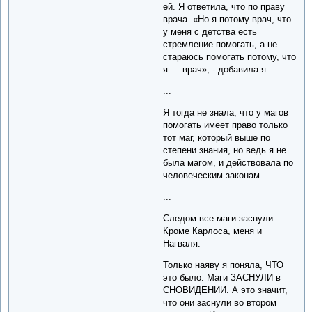
ей. Я ответила, что по праву
врача. «Но я потому врач, что
у меня с детства есть
стремление помогать, а не
стараюсь помогать потому, что
я — врач», - добавила я.
...
Я тогда не знала, что у магов
помогать имеет право только
тот маг, который выше по
степени знания, но ведь я не
была магом, и действовала по
человеческим законам.
...
Следом все маги заснули.
Кроме Карлоса, меня и
Нагваля.
Только наяву я поняла, ЧТО
это было. Маги ЗАСНУЛИ в
СНОВИДЕНИИ. А это значит,
что они заснули во втором