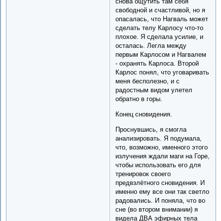
снова ощутить там себя
свободной и счастливой, но я
опасалась, что Нагваль может
сделать телу Карлосу что-то
плохое. Я сделала усилие, и
осталась. Легла между
первым Карлосом и Нагвалем
- охранять Карлоса. Второй
Карлос понял, что уговаривать
меня бесполезно, и с
радостным видом улетел
обратно в горы.
Конец сновидения.
Проснувшись, я смогла
анализировать. Я подумала,
что, возможно, именного этого
излучения ждали маги на Горе,
чтобы использовать его для
тренировок своего
предвзлётного сновидения. И
именно ему все они так светло
радовались. И поняла, что во
сне (во втором внимании) я
видела ДВА эфирных тела