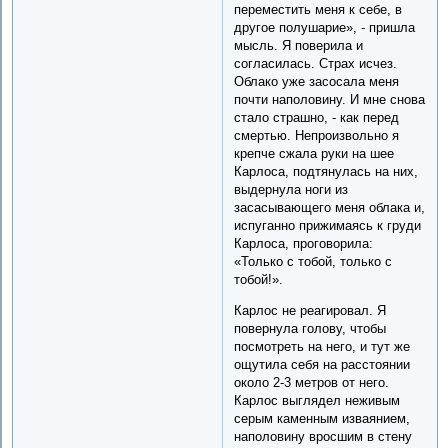
переместить меня к себе, в
другое полушарие», - пришла
мысль. Я поверила и
согласилась. Страх исчез.
Облако уже засосала меня
почти наполовину. И мне снова
стало страшно, - как перед
смертью. Непроизвольно я
крепче сжала руки на шее
Карлоса, подтянулась на них,
выдернула ноги из
засасывающего меня облака и,
испуганно прижимаясь к груди
Карлоса, проговорила:
«Только с тобой, только с
тобой!».
Карлос не реагировал. Я
повернула голову, чтобы
посмотреть на него, и тут же
ощутила себя на расстоянии
около 2-3 метров от него.
Карлос выглядел неживым
серым каменным изваянием,
наполовину вросшим в стену