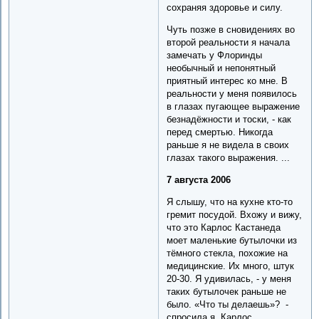
сохраняя здоровье и силу.
Чуть позже в сновидениях во
второй реальности я начала
замечать у Флоринды
необычный и непонятный
приятный интерес ко мне. В
реальности у меня появилось
в глазах пугающее выражение
безнадёжности и тоски, - как
перед смертью. Никогда
раньше я не видела в своих
глазах такого выражения. ...
7 августа 2006
Я слышу, что на кухне кто-то
гремит посудой. Вхожу и вижу,
что это Карлос Кастанеда
моет маленькие бутылочки из
тёмного стекла, похожие на
медицинские. Их много, штук
20-30. Я удивилась, - у меня
таких бутылочек раньше не
было. «Что ты делаешь»? -
спросила я. Карлос