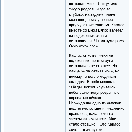
потрясло меня. Я ощутила
тихую радость и где-то
глубоко, на заднем плане
сознания, приглушенное
предчувствие счастья. Карлос
вместе со мной мягко взлетел
на подоконник окна и
остановился. Я толкнула раму.
Окно открылось.
Карлос опустил меня на
подоконник, но мои руки
оставались не его шее. На
улице была летняя ночь, но
почему-то веяло ледяным
холодом. В небе мерцали
звёзды, вокруг клубились
небольшие полупрозрачные
сероватые облака.
Неожиданно одно из облаков
подлетело ко мне и, медленно
вращаясь, начало мягко
засасывать мои ноги. Мне
стало страшно. «Это Карлос
хочет таким путём