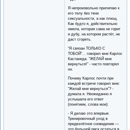
Я непроизвольно прилипаю к
его телу без тени
сексуальности, а как плющ.
Как будто я, действительно
омела, которая сама не горит
и дубу, на котором растёт, не
даст сгореть.
“Я связан ТОЛЬКО С
ТОБОЙ”... говорил мне Карлос
Кастанеда. “ЖЕЛАЙ мне
вернуться!” - часто повторял
он.
Почему Карлос почти при
каждой встрече говорил мне:
“Желай мне вернуться”? -
думала я. Неожиданно я
услышала его ответ
(понятием, слова мои):
- Я делаю это впервые.
Тренировочный уход в
предвзлётное сновидение —
это большой риск остаться в