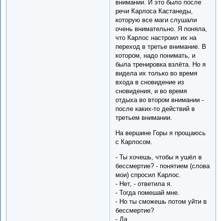
внимании. И это было после
речи Карлоса Кастанеды,
которую все маги слушали
очень внимательно. Я поняла,
что Карлос настроил их на
переход в третье внимание. В
котором, надо понимать, и
была тренировка взлёта. Но я
видела их только во время
входа в сновидение из
сновидения, и во время
отдыха во втором внимании -
после каких-то действий в
третьем внимании.
На вершине Горы я прощаюсь
с Карлосом.
- Ты хочешь, чтобы я ушёл в
бессмертие? - понятием (слова
мои) спросил Карлос.
- Нет, - ответила я.
- Тогда помешай мне.
- Но ты сможешь потом уйти в
бессмертие?
- Да.