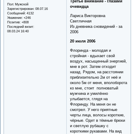
Третье внимание - глазами
Пол:
Мужской
очевидца
Зарегистрирован
: 08.07.16
Сообщений:
4132
Лариса Викторовна
Уважение:
+246
Светличная
Позитив:
+808
Из дневника сновидений - за
Последний визит:
08.03.24 16:40
2006
20 июля 2006
Флоринда - молодая и
стройная - вдыхает свой
воздух, насыщенный энергией,
мне в рот. Затем отходит
назад. Рядом, на расстоянии
приблизительно 2м от неё и
около 5м от меня, вполоборота
ко мне, стоит полноватый
мужчина и умилённо
улыбается, глядя на
Флоринду. На меня он не
смотрел. У него приятные
черты лица, волосы короткие,
чёрные. Одет в тёмные брюки
и светлую рубашку с
короткими рукавами. На вид