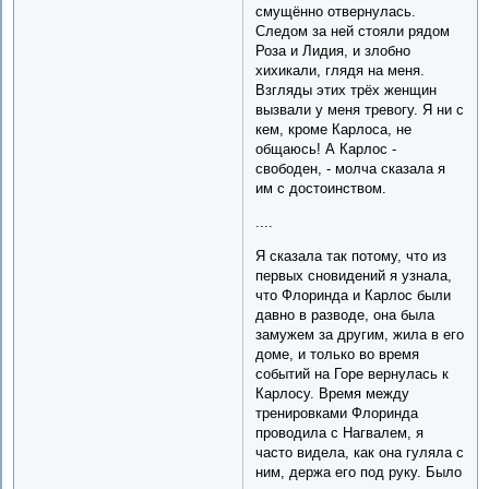
смущённо отвернулась.
Следом за ней стояли рядом
Роза и Лидия, и злобно
хихикали, глядя на меня.
Взгляды этих трёх женщин
вызвали у меня тревогу. Я ни с
кем, кроме Карлоса, не
общаюсь! А Карлос -
свободен, - молча сказала я
им с достоинством.
....
Я сказала так потому, что из
первых сновидений я узнала,
что Флоринда и Карлос были
давно в разводе, она была
замужем за другим, жила в его
доме, и только во время
событий на Горе вернулась к
Карлосу. Время между
тренировками Флоринда
проводила с Нагвалем, я
часто видела, как она гуляла с
ним, держа его под руку. Было