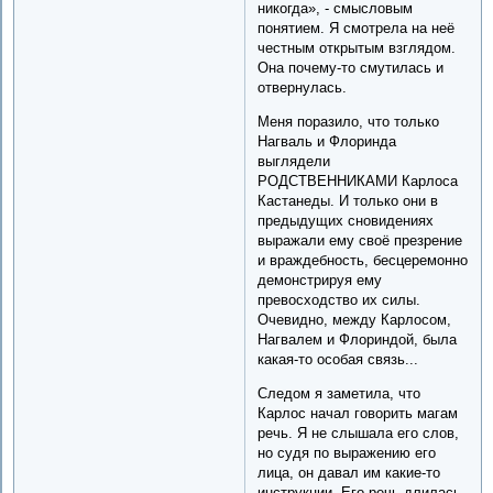
никогда», - смысловым
понятием. Я смотрела на неё
честным открытым взглядом.
Она почему-то смутилась и
отвернулась.
Меня поразило, что только
Нагваль и Флоринда
выглядели
РОДСТВЕННИКАМИ Карлоса
Кастанеды. И только они в
предыдущих сновидениях
выражали ему своё презрение
и враждебность, бесцеремонно
демонстрируя ему
превосходство их силы.
Очевидно, между Карлосом,
Нагвалем и Флориндой, была
какая-то особая связь...
Следом я заметила, что
Карлос начал говорить магам
речь. Я не слышала его слов,
но судя по выражению его
лица, он давал им какие-то
инструкции. Его речь длилась