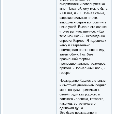
выпрямился и повернулся ко
мне. Пожилой, ему могло быть
и 60 лет, и 70. Прямая спина,
широкие сильные плечи,
вьющиеся серые волосы чуть
ниже ушей. Было в его облике
что-то величественное. «Как
тебе мой нос»? - неожиданно
спросил Карлос. Я подошла к
нему и старательно
посмотрела на его нос снизу,
затем сбоку. Нос был
правильной формы,
пропорциональных размеров,
прямой. «Нормальный нос», -
говорю.
Неожиданно Карлос сильным
и быстрым движением поднял
меня на руки, прижимая к
своей груди как родного и
близкого человека, которого,
наконец, встретила его
одинокая душа.
Это было неожиданно и