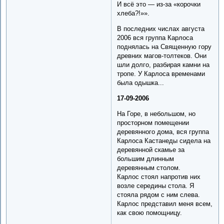
И всё это — из-за «корочки
хлеба?!»».
В последних числах августа
2006 вся группа Карлоса
поднялась на Священную гору
древних магов-толтеков. Они
шли долго, разбирая камни на
тропе. У Карлоса временами
была одышка...
17-09-2006
На Горе, в небольшом, но
просторном помещении
деревянного дома, вся группа
Карлоса Кастанеды сидела на
деревянной скамье за
большим длинным
деревянным столом.
Карлос стоял напротив них
возле середины стола. Я
стояла рядом с ним слева.
Карлос представил меня всем,
как свою помощницу.