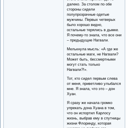
далеко. За столом по обе
стороны сидели
полупрозрачные одетые
мужчины. Первых четверых
было хорошо видно,
остальные терялись в дымке.
Я почему-то знала, что все они
– предыдущие Нагвали.
Мелькнула мысль: «А где же
остальные маги, не Нагвали?
Может быть, бессмертными
могут стать только
Нагвали?!».
Тот, кто сидел первым слева
от меня, приветливо улыбался
мне. Я знала, что это – дон
Хуан.
Я сразу же начала громко
упрекать дона Хуана в том,
что он испортил Карлосу
жизнь, выбрав ему в спутницы
жизни Флоринду, которая