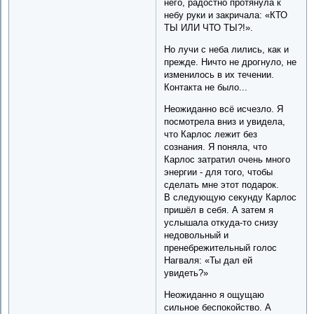
него, радостно протянула к
небу руки и закричала: «КТО
ТЫ ИЛИ ЧТО ТЫ?!».
Но лучи с неба лились, как и
прежде. Ничто не дрогнуло, не
изменилось в их течении.
Контакта не было...
Неожиданно всё исчезло. Я
посмотрела вниз и увидела,
что Карлос лежит без
сознания. Я поняла, что
Карлос затратил очень много
энергии - для того, чтобы
сделать мне этот подарок.
В следующую секунду Карлос
пришёл в себя. А затем я
услышала откуда-то снизу
недовольный и
пренебрежительный голос
Нагваля: «Ты дал ей
увидеть?»
Неожиданно я ощущаю
сильное беспокойство. А