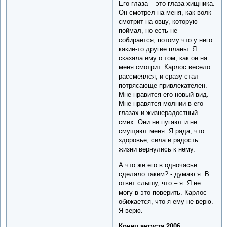
Его глаза – это глаза хищника.
Он смотрел на меня, как волк
смотрит на овцу, которую
поймал, но есть не
собирается, потому что у него
какие-то другие планы. Я
сказала ему о том, как он на
меня смотрит. Карлос весело
рассмеялся, и сразу стал
потрясающе привлекателен.
Мне нравится его новый вид.
Мне нравятся молнии в его
глазах и жизнерадостный
смех. Они не пугают и не
смущают меня. Я рада, что
здоровье, сила и радость
жизни вернулись к нему.
А что же его в одночасье
сделало таким? - думаю я. В
ответ слышу, что – я. Я не
могу в это поверить. Карлос
обижается, что я ему не верю.
Я верю.
Конец августа 2006