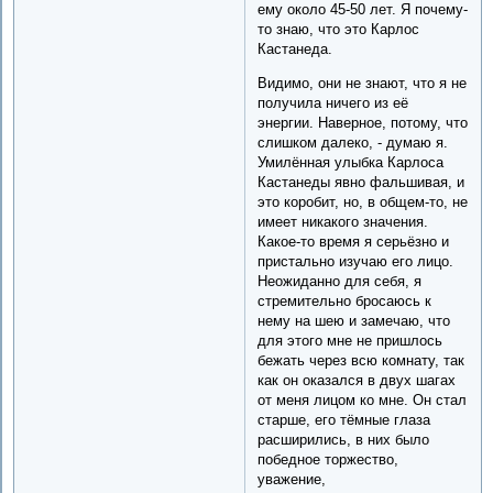
ему около 45-50 лет. Я почему-
то знаю, что это Карлос
Кастанеда.
Видимо, они не знают, что я не
получила ничего из её
энергии. Наверное, потому, что
слишком далеко, - думаю я.
Умилённая улыбка Карлоса
Кастанеды явно фальшивая, и
это коробит, но, в общем-то, не
имеет никакого значения.
Какое-то время я серьёзно и
пристально изучаю его лицо.
Неожиданно для себя, я
стремительно бросаюсь к
нему на шею и замечаю, что
для этого мне не пришлось
бежать через всю комнату, так
как он оказался в двух шагах
от меня лицом ко мне. Он стал
старше, его тёмные глаза
расширились, в них было
победное торжество,
уважение,