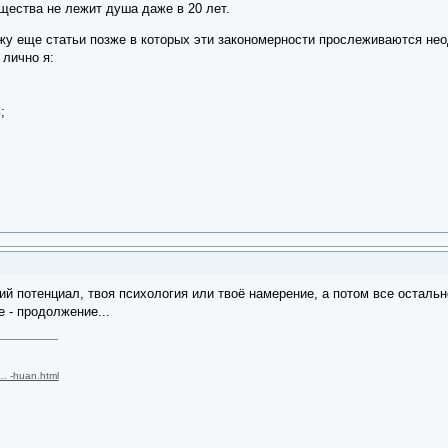
щества не лежит душа даже в 20 лет.
у еще статьи позже в которых эти закономерности прослеживаются неод
 лично я:
;
кий потенциал, твоя психология или твоё намерение, а потом все остальн
е - продолжение...
 … -huan.html