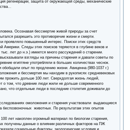
яция регенерации, защита от окружающей среды, механические
тва...
еловека. Осознавая бессмертие живой природы за счет
ытался разрешить это противоречие жизни и смерти.
хи проявляло повышенный интерес. Поиски этих средств
й Америки. Следы этих поисков теряются в глубине веков и
тыс. лет до н.э.) имеется много рассуждений о старении.
и" высказывали взгляды на причины старения и давали советы по
ревние египтяне употребляли в больших количествах чеснок.
обобщали опыт по продлению жизни. Авиценна (980-1037 г.)
оложения и бессмертия мы находим в рукописях средневековых
м прожить дольше 100 лет. Сверхдолгая жизнь людей,
ют о том, что древние люди жили не дольше современного
зано, что отдельные люди в последние столетия доживали до
В исследованиях омоложения и старения участвовали выдающиеся
на беспозвоночных животных. По результатам этих опытов
100 лет накоплен огромный материал по биологии старения,
рых получены данные о влиянии различных факторов на ПЖ
оказали социальные факторы, экологические условия и