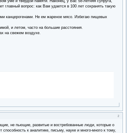
ом уме и твердой памяти. Наконец, у Вас 58-летняя супруга,
ет главный вопрос: как Вам удается в 100 лет сохранять такую
кими канцерогенами. Не ем жареное мясо. Избегаю пищевых
имой, и летом, часто на большие расстояния.
ах на свежем воздухе.
2
рящие, не пьющие, развитые и востребованные люди, которые о
т способность к аналитике, письму, науке и много-много к тому,