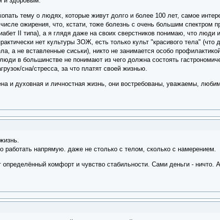
м и здоровым.
копать тему о людях, которые живут долго и более 100 лет, самое интер
 числе ожирения, что, кстати, тоже болезнь с очень большим спектром 
иабет II типа), а я глядя даже на своих сверстников понимаю, что люди 
практически нет культуры ЗОЖ, есть только культ "красивого тела" (что 
ла, а не вставленные сиськи), никто не занимается особо профилактико
 люди в большинстве не понимают из чего должна состоять гастрономич
рузок/сна/стресса, за что платят своей жизнью.
на и духовная и личностная жизнь, они востребованы, уважаемы, любим
жизнь.
о работать напрямую. даже не столько с телом, сколько с намерением.
 определённый комфорт и чувство стабильности. Сами деньги - ничто. А