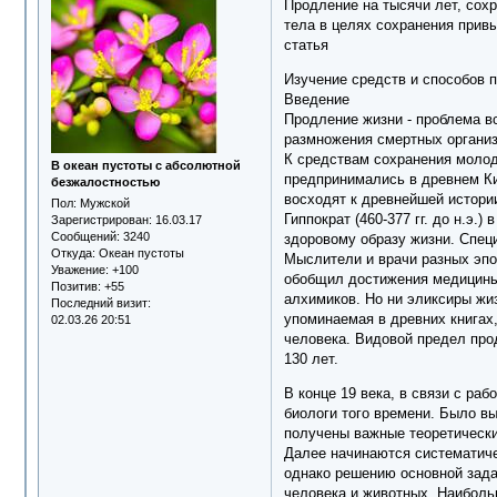
Продление на тысячи лет, сох
тела в целях сохранения прив
статья
Изучение средств и способов 
Введение
Продление жизни - проблема в
размножения смертных организ
К средствам сохранения молод
В океан пустоты с абсолютной
предпринимались в древнем Ки
безжалостностью
восходят к древнейшей истории
Пол:
Мужской
Гиппократ (460-377 гг. до н.э
Зарегистрирован
: 16.03.17
Сообщений:
3240
здоровому образу жизни. Спец
Откуда:
Океан пустоты
Мыслители и врачи разных эпо
Уважение:
+100
обобщил достижения медицины
Позитив:
+55
алхимиков. Но ни эликсиры жи
Последний визит:
упоминаемая в древних книгах
02.03.26 20:51
человека. Видовой предел про
130 лет.
В конце 19 века, в связи с р
биологи того времени. Было в
получены важные теоретически
Далее начинаются систематиче
однако решению основной зада
человека и животных. Наиболь