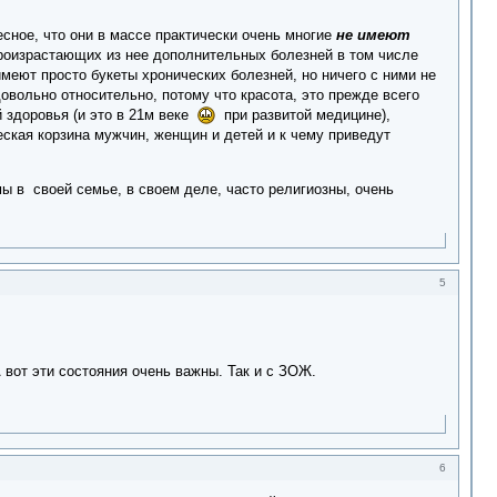
есное, что они в массе практически очень многие
не имеют
произрастающих из нее дополнительных болезней в том числе
имеют просто букеты хронических болезней, но ничего с ними не
довольно относительно, потому что красота, это прежде всего
й здоровья (и это в 21м веке
при развитой медицине),
еская корзина мужчин, женщин и детей и к чему приведут
ы в своей семье, в своем деле, часто религиозны, очень
5
 вот эти состояния очень важны. Так и с ЗОЖ.
6