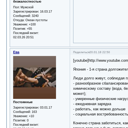
безжалостностью
Пол:
Мужской
Зарегистрирован
: 16.03.17
Сообщений:
3240
Откуда:
Океан пустоты
Уважение:
+100
Позитив:
+55
Последний визит:
02.03.26 20:51
Ева
Поделиться
20.01.18 22:50
[youtube]http://www.youtube.co
Япония - 1-я страна долгожите
Люди долго живут, соблюдая п
- разнообразное сбалансирова
химическому составу (вода, бе
может);
- умеренные физические нагру
Постоянные
- ежедневная зарядка
Зарегистрирован
: 03.01.17
- работать, как можно дольше
Сообщений:
163
- социальная востребованност
Уважение:
+10
Позитив:
0
Конечно страна заботиться, ка
Последний визит: