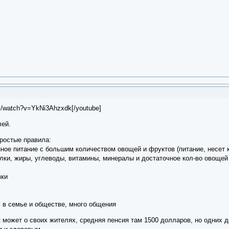
m/watch?v=YkNi3Ahzxdk[/youtube]
лей.
ростые правила:
нное питание с большим количеством овощей и фруктов (питание, несет 
лки, жиры, углеводы, витамины, минералы и достаточное кол-во овощей 
зки
ь в семье и обществе, много общения
к может о своих жителях, средняя пенсия там 1500 долларов, но одних де