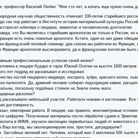
, профессор Василий Любин: "Мне сто лет, а копать еще нужно очень д
народная научная общественность отмечает 100-летие старейшего росс
до сих пор работает в Институте истории материальной культуры Росси
сспросил юбиляра о пещерах, мамонтах и человеческом долголетии.
авда, что Вы являетесь старейшим археологом не только в России, но 
анции есть очень пожилые археологи. Кстати, один из них даже обещае
ско-французский полевой семинар: два сезона мы работали во Франции,
Во Франции археология высокоразвита, да и французским коллегам было
главным профессиональным успехом своей жизни?
человека в пещере Кударо в горах Южной Осетии на высоте 1600 метров 
ного лет подряд ее раскапывал и исследовал.
ество костей пещерного медведя, носорога, зубра, красного волка, льв
охи палеолита. Да, древний человек собирал подходящие камни, расще
альны, поскольку подобных стоянок на Земле очень мало.
ещерные раскопки?
д раскапывали небольшой участок. Работали ножами и кисточками. Все
ая достоверность.
азал, ювелирная работа. В пещере, как правило, многометровые отложен
все шифруем. Полученные материалы после обработки сдаем в Эрмитаж
еолита в ИИМК, изучали эволюцию первобытных людей от животного к 
а Ваш взгляд, мы эволюционируем или, простите, деградируем?
. Застойных явлений нет. Человек, который жил 2 миллиона 500 тысяч 