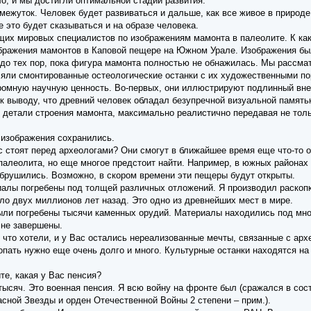
ло, и мы достигли оптимальной стадии развития.
омежуток. Человек будет развиваться и дальше, как все живое в природ
 это будет сказываться и на образе человека.
щих мировых специалистов по изображениям мамонта в палеолите. К ка
ображения мамонтов в Каповой пещере на Южном Урале. Изображения бы
 до тех пор, пока фигура мамонта полностью не обнажилась. Мы рассма
ляли смонтированные остеологические останки с их художественными по
омную научную ценность. Во-первых, они иллюстрируют подлинный вне
 к выводу, что древний человек обладал безупречной визуальной память
детали строения мамонта, максимально реалистично передавая не толь
 изображения сохранились.
с стоят перед археологами? Они смогут в ближайшее время еще что-то о
алеолита, но еще многое предстоит найти. Например, в южных районах 
обрушились. Возможно, в скором времени эти пещеры будут открыты.
алы погребены под толщей различных отложений. Я производил раскопки 
ло двух миллионов лет назад. Это одно из древнейших мест в мире.
были погребены тысячи каменных орудий. Материалы находились под мн
 не завершены.
, что хотели, и у Вас остались нереализованные мечты, связанные с арх
копать нужно еще очень долго и много. Культурные останки находятся н
е, какая у Вас пенсия?
ысяч. Это военная пенсия. Я всю войну на фронте был (сражался в сост
сной Звезды и орден Отечественной Войны 2 степени – прим.).