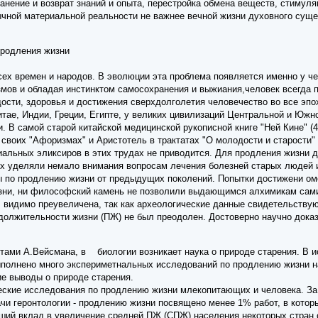
ранение и возврат знаний и опыта, перестройка обмена веществ, стимул
ычной материальной реальности не важнее вечной жизни духовного сущес
продления жизни
сех времен и народов. В эволюции эта проблема появляется именно у ч
мов и обладая инстинктом самосохранения и выжиания,человек всегда п
ости, здоровья и достижения сверхдолголетия человечество во все эпо
тае, Индии, Греции, Египте, у великих цивилизаций Центральной и Южно
. В самой старой китайской медицинской рукописной книге "Ней Кине" (4 
.) в своих "Афоризмах" и Аристотель в трактатах "О молодости и старост
иальных эликсиров в этих трудах не приводится. Для продления жизни д
х уделяли немало внимания вопросам лечения болезней старых людей и 
 по продлению жизни от предыдущих поколений. Попытки достижени ом
зни, ни философский камень не позволили выдающимся алхимикам сами
, видимо преувеличена, так как археологические данные свидетельству
должительности жизни (ПЖ) не был преодолен. Достоверно научно дока
аботами А.Вейсмана, в биологии возникает наука о природе старения. 
ыполнено много экспериметнальных исследований по продлению жизни 
е выводы о природе старения.
ские исследования по продлению жизни млекопитающих и человека. За 
чи геронтологии - продлению жизни посвящено менее 1% работ, в кото
ший вклад в увеличение средней ПЖ (СПЖ) населения некоторых стран 