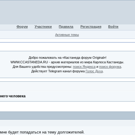
Форум
Участники
Правила
Регистрация
Войти
Активные темы
Добро пожаловать на «Кастанеда форум Original»!
WWW.CCASTANEDA.RU - архив материалов из мира Карлоса Кастанеды.
Для Вашего удобства предусмотрены:
поиск Яндекса
и
поиск форума
.
Действует Telegram канал форума
Голос Духа
.
него человека
 мне будет попадаться на тему долгожителей.