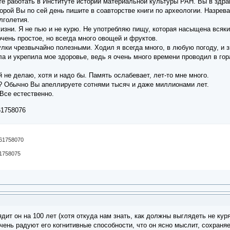
е работать в Институте истории материальной культуры РАН. Вы в здрав
орой Вы по сей день пишите в соавторстве книги по археологии. Назрева
лголетия.
жизни. Я не пью и не курю. Не употребляю пищу, которая насыщена вся
очень простое, но всегда много овощей и фруктов.
лки чрезвычайно полезными. Ходил я всегда много, в любую погоду, и з
а и укрепила мое здоровье, ведь я очень много времени проводил в гор
 не делаю, хотя и надо бы. Память ослабевает, лет-то мне много.
о? Обычно Вы апеллируете сотнями тысяч и даже миллионами лет.
 Все естественно.
ядит он на 100 лет (хотя откуда нам знать, как должны выглядеть не ку
очень радуют его когнитивные способности, что он ясно мыслит, сохраняе