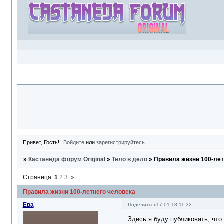
Объявление
Привет, Гость!
Войдите
или
зарегистрируйтесь
.
»
Кастанеда форум Original
»
Тело в дело
»
Правила жизни 100-лет
Страница:
1
2
3
»
Правила жизни 100-летнего человека
Ева
Поделиться
17.01.18 11:32
Здесь я буду публиковать, что