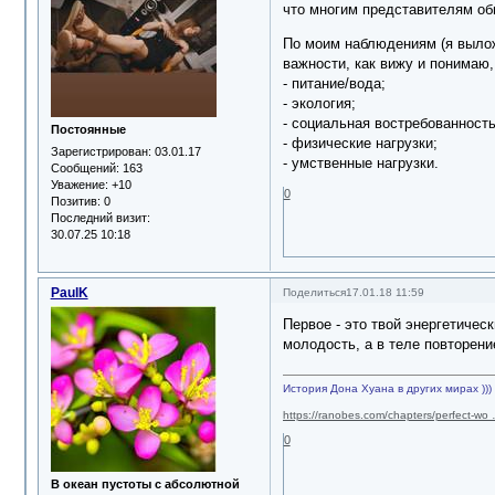
что многим представителям об
По моим наблюдениям (я вылож
важности, как вижу и понимаю,
- питание/вода;
- экология;
- социальная востребованность
Постоянные
- физические нагрузки;
Зарегистрирован
: 03.01.17
- умственные нагрузки.
Сообщений:
163
Уважение:
+10
0
Позитив:
0
Последний визит:
30.07.25 10:18
PaulK
Поделиться
17.01.18 11:59
Первое - это твой энергетичес
молодость, а в теле повторени
История Дона Хуана в других мирах )))
https://ranobes.com/chapters/perfect-wo
0
В океан пустоты с абсолютной