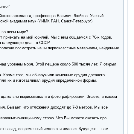
олго!"
ийского археолога, профессора Василия Любина. Ученый
йской академии наук (ИИМК РАН, Санкт-Петербург).
и во всем мире?
т приехать на мой юбилей. Мы с ним общаемся с 70-х годов,
 а следующие два ‒ в СССР.
 полезно посмотреть наши первоклассные материалы, найденные
над уровнем моря. Этой пещере около 500 тысяч лет. Я открыл
а. Кроме того, мы обнаружили каменные орудия древнего
плял их и изготавливал орудия определенной формы.
 тщательно вырисовывали и фотографировали. Знаете, в нашем
ия. Бывает, что отложения доходят до 7-8 метров. Мы все
.
первобытно-общинному строю. Что Вы можете сказать про
лет назад, современный человек и человек будущего… нам