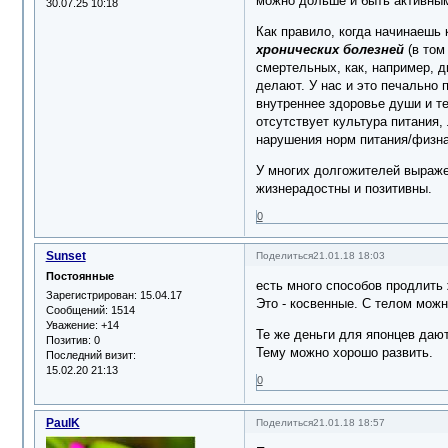
можно дольше и быть активны
30.07.25 10:18
Как правило, когда начинаешь 
хронических болезней
(в том
смертельных, как, например, д
делают. У нас и это печально 
внутреннее здоровье души и те
отсутствует культура питания,
нарушения норм питания/физнаг
У многих долгожителей выраже
жизнерадостны и позитивны.
0
Sunset
Поделиться
21.01.18 18:03
Постоянные
есть много способов продлить 
Зарегистрирован
: 15.04.17
Это - косвенные. С телом можн
Сообщений:
1514
Уважение:
+14
Те же деньги для японцев дают
Позитив:
0
Тему можно хорошо развить.
Последний визит:
15.02.20 21:13
0
PaulK
Поделиться
21.01.18 18:57