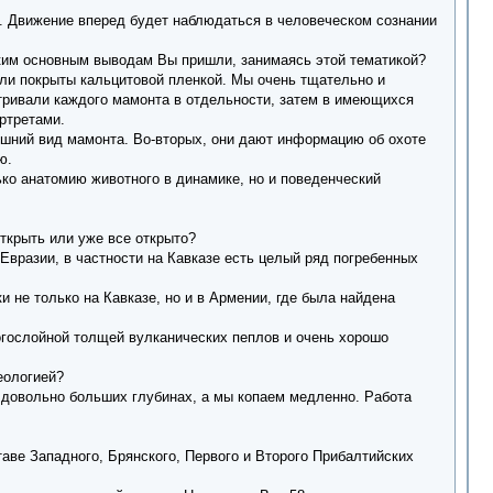
е. Движение вперед будет наблюдаться в человеческом сознании
ким основным выводам Вы пришли, занимаясь этой тематикой?
ли покрыты кальцитовой пленкой. Мы очень тщательно и
тривали каждого мамонта в отдельности, затем в имеющихся
ртретами.
шний вид мамонта. Во-вторых, они дают информацию об охоте
ю.
ко анатомию животного в динамике, но и поведенческий
ткрыть или уже все открыто?
Евразии, в частности на Кавказе есть целый ряд погребенных
не только на Кавказе, но и в Армении, где была найдена
огослойной толщей вулканических пеплов и очень хорошо
еологией?
а довольно больших глубинах, а мы копаем медленно. Работа
аве Западного, Брянского, Первого и Второго Прибалтийских