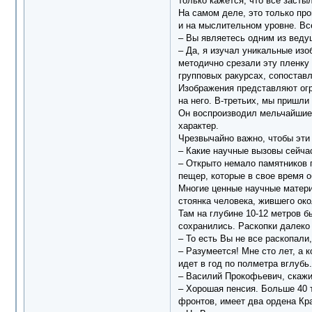
только кажется, что все засты
На самом деле, это только пр
и на мыслительном уровне. Все
‒ Вы являетесь одним из веду
‒ Да, я изучал уникальные из
методично срезали эту пленку
групповых ракурсах, сопостав
Изображения представляют огр
на него. В-третьих, мы пришли
Он воспроизводил мельчайшие 
характер.
Чрезвычайно важно, чтобы эти
‒ Какие научные вызовы сейча
‒ Открыто немало памятников п
пещер, которые в свое время 
Многие ценные научные матери
стоянка человека, жившего око
Там на глубине 10-12 метров 
сохранились. Раскопки далеко
‒ То есть Вы не все раскопали
‒ Разумеется! Мне сто лет, а 
идет в год по полметра вглубь.
‒ Василий Прокофьевич, скажит
‒ Хорошая пенсия. Больше 40 т
фронтов, имеет два ордена Кра