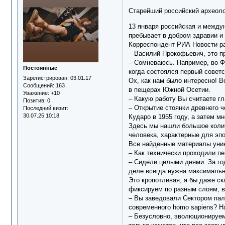
Старейший российский археолог
13 января российская и между
пребывает в добром здравии и 
Корреспондент РИА Новости ра
‒ Василий Прокофьевич, это пр
‒ Сомневаюсь. Например, во Фр
Постоянные
когда состоялся первый совет
Зарегистрирован
: 03.01.17
Ох, как нам было интересно! 
Сообщений:
163
в пещерах Южной Осетии.
Уважение:
+10
‒ Какую работу Вы считаете 
Позитив:
0
‒ Открытие стоянки древнего 
Последний визит:
30.07.25 10:18
Кударо в 1955 году, а затем м
Здесь мы нашли большое колич
человека, характерные для эп
Все найденные материалы уник
‒ Как технически проходили п
‒ Сидели целыми днями. За го
деле всегда нужна максимальн
Это кропотливая, я бы даже ск
фиксируем по разным слоям, 
‒ Вы заведовали Сектором пал
современного homo sapiens? Н
‒ Безусловно, эволюционируем