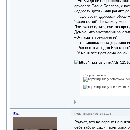
‒ Но Вы до сих пор продолжает
археолог Елена Беляева, с кот
бодрость духа? Ваш рецепт до
‒ Надо вести здоровый образ 
"вредностей". Питание у меня 
Постоянно гуляю, считаю прогу
Думаю, что археология закалил
‒ А память тренируете?
‒ Нет, специальных упражнений
‒ Разве сто лет для Вас мног
‒ У меня все идет само собой.
Свернутый текст
+1
Ева
Поделиться
17.01.18 11:33
Радует, что во-первых не выгл
себе заботятся..?), во-вторых 