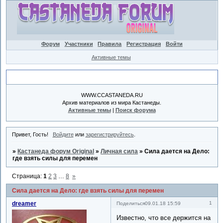
Форум
Участники
Правила
Регистрация
Войти
Активные темы
Объявление
WWW.CCASTANEDA.RU
Архив материалов из мира Кастанеды.
Активные темы
|
Поиск форума
Привет, Гость!
Войдите
или
зарегистрируйтесь
.
»
Кастанеда форум Original
»
Личная сила
»
Сила дается на Дело:
где взять силы для перемен
Страница:
1
2
3
…
8
»
Сила дается на Дело: где взять силы для перемен
dreamer
1
Поделиться
09.01.18 15:59
Известно, что все держится на