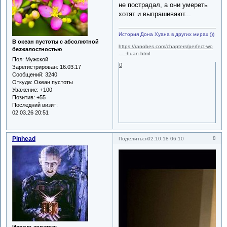
не пострадал, а они умереть
хотят и выпрашивают...
История Дона Хуана в других мирах )))
В океан пустоты с абсолютной
https://ranobes.com/chapters/perfect-wo
безжалостностью
… -huan.html
Пол:
Мужской
0
Зарегистрирован
: 16.03.17
Сообщений:
3240
Откуда:
Океан пустоты
Уважение:
+100
Позитив:
+55
Последний визит:
02.03.26 20:51
Pinhead
8
Поделиться
02.10.18 06:10