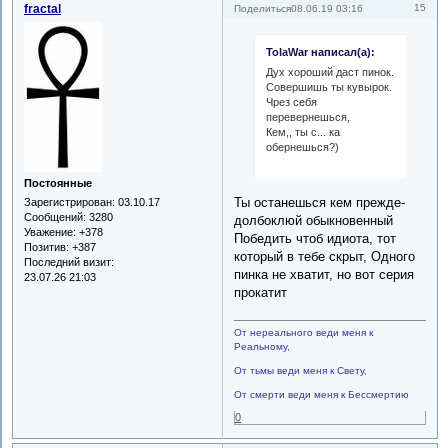
fractal
15
Поделиться
08.06.19 03:16
TolaWar написал(а):
Дух хороший даст пинок.
Совершишь ты кувырок.
Чрез себя
перевернешься,
Кем,, ты с... ка
обернешься?)
Постоянные
Ты останешься кем прежде-
Зарегистрирован
: 03.10.17
Сообщений:
3280
долбоклюй обыкновенный
Уважение:
+378
Победить чтоб идиота, тот
Позитив:
+387
который в тебе скрыт, Одного
Последний визит:
пинка не хватит, но вот серия
23.07.26 21:03
прокатит
От нереального веди меня к
Реальному,
От тьмы веди меня к Свету,
От смерти веди меня к Бессмертию
0