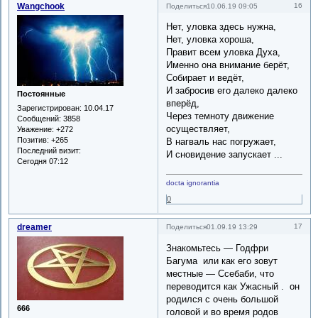
Wangchook
16
Поделиться
10.06.19 09:05
Нет, уловка здесь нужна,
Нет, уловка хороша,
Правит всем уловка Духа,
Именно она внимание берёт,
Собирает и ведёт,
И забросив его далеко далеко
Постоянные
вперёд,
Зарегистрирован
: 10.04.17
Через темноту движение
Сообщений:
3858
осуществляет,
Уважение:
+272
Позитив:
+265
В нагваль нас погружает,
Последний визит:
И сновидение запускает ...
Сегодня 07:12
docta ignorantia
0
dreamer
17
Поделиться
01.09.19 13:29
Знакомьтесь — Годфри
Багума или как его зовут
местные — Ссебаби, что
переводится как Ужасный . он
родился с очень большой
666
головой и во время родов