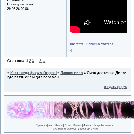
Последний визит:
29.06.26 20:06
Простота , Вершина Мастера.
0
Страница:
1
2
3
…
8
»
»
Кастанеда форум Original
»
Личная сила
»
Сила дается на Дело:
где взять силы для перемен
создать форум
Лунные фазы
|
Книги
|
Фото
|
Видео
|
Файлы
|
Мир Кастанеды
|
Кастанеда форум
|
Обратная связь