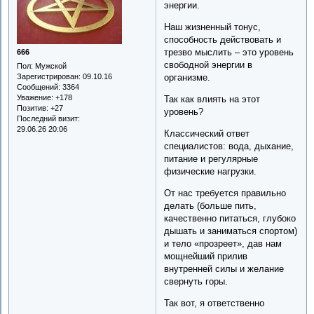
энергии.
Наш жизненный тонус,
способность действовать и
трезво мыслить – это уровень
666
свободной энергии в
Пол:
Мужской
Зарегистрирован
: 09.10.16
организме.
Сообщений:
3364
Уважение:
+178
Так как влиять на этот
Позитив:
+27
уровень?
Последний визит:
29.06.26 20:06
Классический ответ
специалистов: вода, дыхание,
питание и регулярные
физические нагрузки.
От нас требуется правильно
делать (больше пить,
качественно питаться, глубоко
дышать и заниматься спортом)
и тело «прозреет», дав нам
мощнейший прилив
внутренней силы и желание
свернуть горы.
Так вот, я ответственно