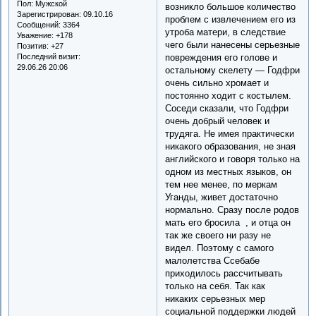
Пол:
Мужской
возникло большое количество
Зарегистрирован
: 09.10.16
проблем с извлечением его из
Сообщений:
3364
утроба матери, в следствие
Уважение:
+178
чего были нанесены серьезные
Позитив:
+27
повреждения его голове и
Последний визит:
29.06.26 20:06
остальному скелету — Годфри
очень сильно хромает и
постоянно ходит с костылем.
Соседи сказали, что Годфри
очень добрый человек и
трудяга. Не имея практически
никакого образования, не зная
английского и говоря только на
одном из местных языков, он
тем нее менее, по меркам
Уганды, живет достаточно
нормально. Сразу после родов
мать его бросила , и отца он
так же своего ни разу не
видел. Поэтому с самого
малолетства Ссебабе
приходилось рассчитывать
только на себя. Так как
никаких серьезных мер
социальной поддержки людей