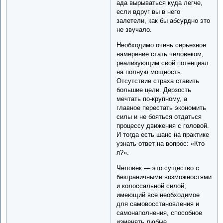
ада вырываться куда легче,
если вдруг вы в него
залетели, как бы абсурдно это
не звучало.
Необходимо очень серьезное
намерение стать человеком,
реализующим свой потенциал
на полную мощность.
Отсутствие страха ставить
большие цели. Дерзость
мечтать по-крупному, а
главное перестать экономить
силы и не бояться отдаться
процессу движения с головой.
И тогда есть шанс на практике
узнать ответ на вопрос: «Кто
я?».
Человек — это существо с
безграничными возможностями
и колоссальной силой,
имеющий все необходимое
для самовосстановления и
самонаполнения, способное
изменять любые