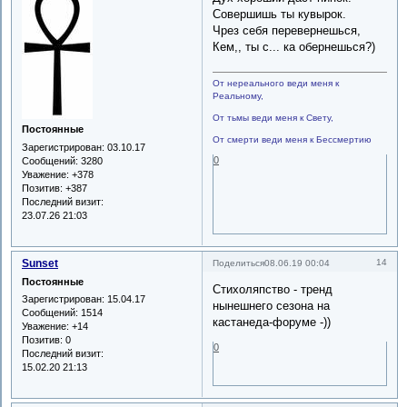
Совершишь ты кувырок.
Чрез себя перевернешься,
Кем,, ты с... ка обернешься?)
От нереального веди меня к
Реальному,
От тьмы веди меня к Свету,
Постоянные
От смерти веди меня к Бессмертию
Зарегистрирован
: 03.10.17
0
Сообщений:
3280
Уважение:
+378
Позитив:
+387
Последний визит:
23.07.26 21:03
Sunset
14
Поделиться
08.06.19 00:04
Постоянные
Стихоляпство - тренд
Зарегистрирован
: 15.04.17
нынешнего сезона на
Сообщений:
1514
кастанеда-форуме -))
Уважение:
+14
Позитив:
0
0
Последний визит:
15.02.20 21:13