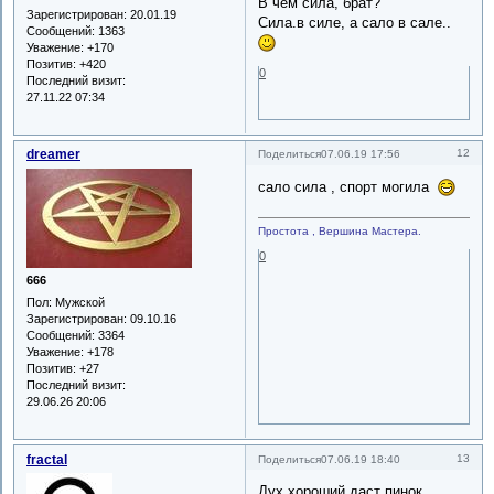
В чем сила, брат?
Зарегистрирован
: 20.01.19
Сила.в силе, а сало в сале..
Сообщений:
1363
Уважение:
+170
Позитив:
+420
0
Последний визит:
27.11.22 07:34
dreamer
12
Поделиться
07.06.19 17:56
сало сила , спорт могила
Простота , Вершина Мастера.
0
666
Пол:
Мужской
Зарегистрирован
: 09.10.16
Сообщений:
3364
Уважение:
+178
Позитив:
+27
Последний визит:
29.06.26 20:06
fractal
13
Поделиться
07.06.19 18:40
Дух хороший даст пинок.