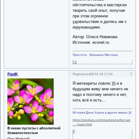
обстоятельства и мастерски
творить свой опыт, получая
при этом огромное
удовольствие и делясь им с
окружающими.
Автор: Олеся Новикова
Источник: econet.ru
Простота , Вершина Мастера.
+1
PaulK
2
Поделиться
09.01.18 17:43
Я метеориты ловлю ))) и в
будущем живу мне ничего не
надо и поэтому ничего и нет,
хоть всё и есть...
История Дона Хуана в других мирах )))
https://ranobes.com/chapters/perfect-wo
… -huan.html
В океан пустоты с абсолютной
0
безжалостностью
Пол:
Мужской