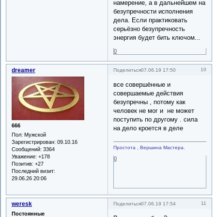
намерение, а в дальнейшем на
безупречности исполнения
дела. Если практиковать
серьёзно безупречность
энергия будет бить ключом...
0
dreamer
10
Поделиться
07.06.19 17:50
все совершённые и
совершаемые действия
безупречны , потому как
человек не мог и не может
поступить по другому . сила
666
на дело кроется в деле
Пол:
Мужской
Зарегистрирован
: 09.10.16
Простота , Вершина Мастера.
Сообщений:
3364
Уважение:
+178
0
Позитив:
+27
Последний визит:
29.06.26 20:06
weresk
11
Поделиться
07.06.19 17:54
Постоянные