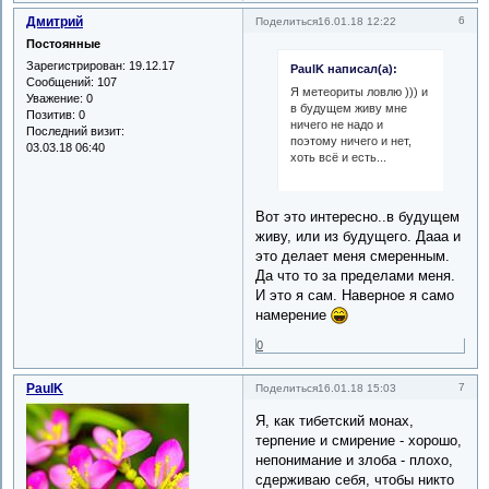
Дмитрий
6
Поделиться
16.01.18 12:22
Постоянные
Зарегистрирован
: 19.12.17
PaulK написал(а):
Сообщений:
107
Я метеориты ловлю ))) и
Уважение:
0
в будущем живу мне
Позитив:
0
ничего не надо и
Последний визит:
поэтому ничего и нет,
03.03.18 06:40
хоть всё и есть...
Вот это интересно..в будущем
живу, или из будущего. Дааа и
это делает меня смеренным.
Да что то за пределами меня.
И это я сам. Наверное я само
намерение
0
PaulK
7
Поделиться
16.01.18 15:03
Я, как тибетский монах,
терпение и смирение - хорошо,
непонимание и злоба - плохо,
сдерживаю себя, чтобы никто