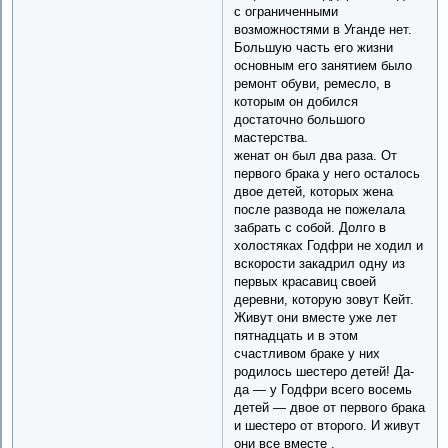
с ограниченными
возможностями в Уганде нет.
Большую часть его жизни
основным его занятием было
ремонт обуви, ремесло, в
которым он добился
достаточно большого
мастерства.
женат он был два раза. От
первого брака у него осталось
двое детей, которых жена
после развода не пожелала
забрать с собой. Долго в
холостяках Годфри не ходил и
вскорости закадрил одну из
первых красавиц своей
деревни, которую зовут Кейт.
Живут они вместе уже лет
пятнадцать и в этом
счастливом браке у них
родилось шестеро детей! Да-
да — у Годфри всего восемь
детей — двое от первого брака
и шестеро от второго. И живут
они все вместе .