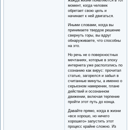
жажда жизни появляются в тот
момент, когда человек
обретает свою цель и
начинает к ней двигаться.
Иными словами, когда вы
принимаете твердое решение
свернуть горы, вы вдруг
обнаруживаете, что способны
на это.
Но речь не о поверхностных
мечтаниях, которые в эпоху
интернета уже расползлись по
сознанию как вирус: прочитал
статью, загорелся и забыл в
считанные минуты, а именно о
серьезном намерении, плане
действий и осознанном
движении, включая терпение
пройти этот путь до конца.
Давайте прямо, когда в жизни
«все хорошо, но ничего
хорошего» запустить этот
процесс крайне сложно. Из