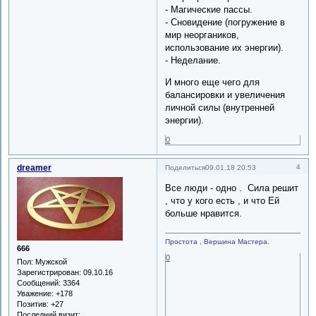
- Магические пассы.
- Сновидение (погружение в
мир неоргаников,
использование их энергии).
- Неделание.
И много еще чего для
балансировки и увеличения
личной силы (внутренней
энергии).
0
dreamer
4
Поделиться
09.01.18 20:53
Все люди - одно . Сила решит
, что у кого есть , и что Ей
больше нравится.
Простота , Вершина Мастера.
666
0
Пол:
Мужской
Зарегистрирован
: 09.10.16
Сообщений:
3364
Уважение:
+178
Позитив:
+27
Последний визит: