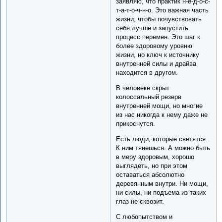
заявляю, что практик н-е-д-о-с-
т-а-т-о-ч-н-о. Это важная часть
жизни, чтобы почувствовать
себя лучше и запустить
процесс перемен. Это шаг к
более здоровому уровню
жизни, но ключ к источнику
внутренней силы и драйва
находится в другом.
В человеке скрыт
колоссальный резерв
внутренней мощи, но многие
из нас никогда к нему даже не
прикоснутся.
Есть люди, которые светятся.
К ним тянешься. А можно быть
в меру здоровым, хорошо
выглядеть, но при этом
оставаться абсолютно
деревянным внутри. Ни мощи,
ни силы, ни подъема из таких
глаз не сквозит.
С любопытством и