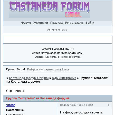
Форум
Участники
Правила
Регистрация
Войти
Активные темы
Объявление
WWW.CCASTANEDA.RU
Архив материалов из мира Кастанеды.
Активные темы
|
Поиск форума
Привет, Гость!
Войдите
или
зарегистрируйтесь
.
»
Кастанеда форум Original
»
Администрация
»
Группа "Читатели"
на Кастанеда форуме
Страница:
1
Группа "Читатели" на Кастанеда форуме
Viator
1
Поделиться
27.11.17 12:42
Постоянные
На форуме создана группа
Пол:
Мужской