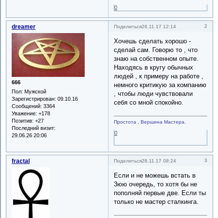
0
dreamer
2
Поделиться
26.11.17 12:14
Хочешь сделать хорошо -
сделай сам. Говорю то , что
знаю на собственном опыте.
Находясь в кругу обычных
людей , к примеру на работе ,
666
немного критикую за компанию
Пол:
Мужской
, чтобы люди чувствовали
Зарегистрирован
: 09.10.16
себя со мной спокойно.
Сообщений:
3364
Уважение:
+178
Позитив:
+27
Простота , Вершина Мастера.
Последний визит:
0
29.06.26 20:06
fractal
3
Поделиться
28.11.17 08:24
Если и не можешь встать в
3юю очередь, то хотя бы не
пополняй первые две. Если ты
только не мастер сталкинга.