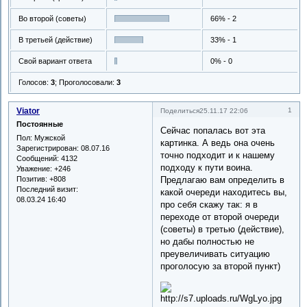
Во второй (советы)
66% - 2
В третьей (действие)
33% - 1
Свой вариант ответа
0% - 0
Голосов:
3
;
Проголосовали:
3
Viator
1
Поделиться
25.11.17 22:06
Постоянные
Сейчас попалась вот эта
Пол:
Мужской
картинка. А ведь она очень
Зарегистрирован
: 08.07.16
точно подходит и к нашему
Сообщений:
4132
подходу к пути воина.
Уважение:
+246
Позитив:
+808
Предлагаю вам определить в
Последний визит:
какой очереди находитесь вы,
08.03.24 16:40
про себя скажу так: я в
переходе от второй очереди
(советы) в третью (действие),
но дабы полностью не
преувеличивать ситуацию
проголосую за второй пункт)