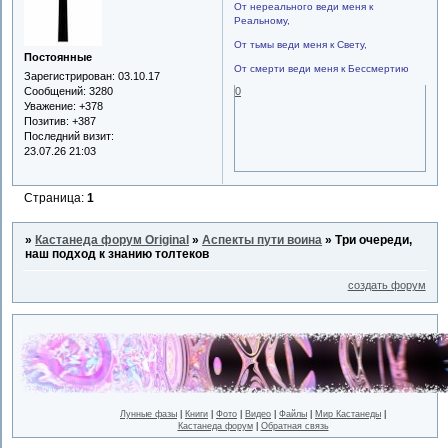
От нереального веди меня к
Реальному,
От тьмы веди меня к Свету,
Постоянные
От смерти веди меня к Бессмертию
Зарегистрирован
: 03.10.17
0
Сообщений:
3280
Уважение:
+378
Позитив:
+387
Последний визит:
23.07.26 21:03
Страница:
1
»
Кастанеда форум Original
»
Аспекты пути воина
»
Три очереди,
наш подход к знанию толтеков
создать форум
Лунные фазы
|
Книги
|
Фото
|
Видео
|
Файлы
|
Мир Кастанеды
|
Кастанеда форум
|
Обратная связь