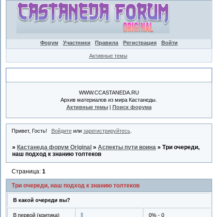
Форум
Участники
Правила
Регистрация
Войти
Активные темы
Объявление
WWW.CCASTANEDA.RU
Архив материалов из мира Кастанеды.
Активные темы
|
Поиск форума
Привет, Гость!
Войдите
или
зарегистрируйтесь
.
»
Кастанеда форум Original
»
Аспекты пути воина
»
Три очереди,
наш подход к знанию толтеков
Страница:
1
Три очереди, наш подход к знанию толтеков
В какой очереди вы?
В первой (критика)
0% - 0