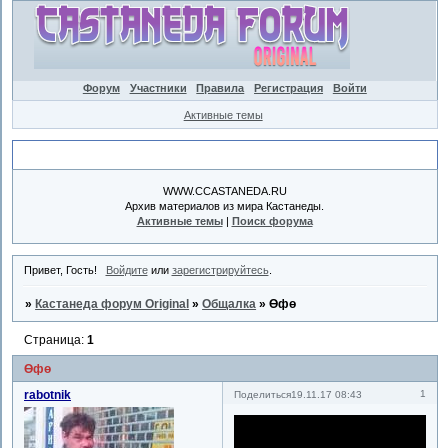
Форум
Участники
Правила
Регистрация
Войти
Активные темы
Объявление
WWW.CCASTANEDA.RU
Архив материалов из мира Кастанеды.
Активные темы
|
Поиск форума
Привет, Гость!
Войдите
или
зарегистрируйтесь
.
»
Кастанеда форум Original
»
Общалка
»
Өфө
Страница:
1
Өфө
rabotnik
1
Поделиться
19.11.17 08:43