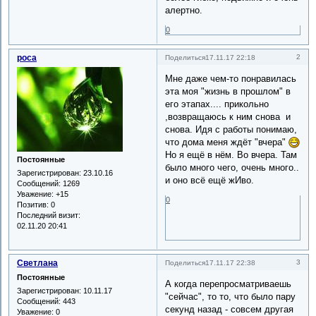
алертно.
0
роса
2
Поделиться
17.11.17 22:18
Мне даже чем-то понравилась
эта моя "жизнь в прошлом" в
его этапах.... прикольно
,возвращаюсь к ним снова и
снова. Идя с работы понимаю,
что дома меня ждёт "вчера"
Но я ещё в нём. Во вчера. Там
Постоянные
было много чего, очень много..
Зарегистрирован
: 23.10.16
и оно всё ещё жИво.
Сообщений:
1269
Уважение:
+15
0
Позитив:
0
Последний визит:
02.11.20 20:41
Светлана
3
Поделиться
17.11.17 22:38
Постоянные
А когда перепросматриваешь
Зарегистрирован
: 10.11.17
"сейчас", то то, что было пару
Сообщений:
443
секунд назад - совсем другая
Уважение:
0