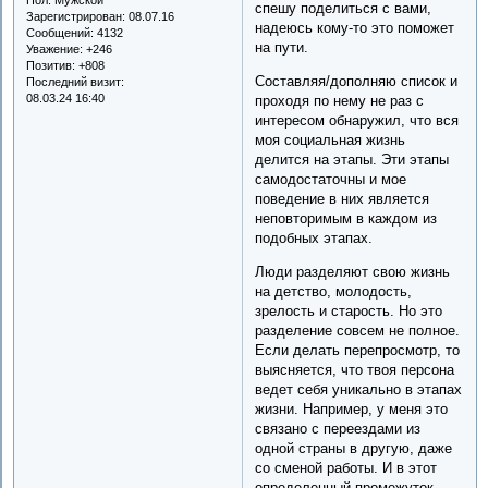
спешу поделиться с вами,
Зарегистрирован
: 08.07.16
надеюсь кому-то это поможет
Сообщений:
4132
на пути.
Уважение:
+246
Позитив:
+808
Составляя/дополняю список и
Последний визит:
08.03.24 16:40
проходя по нему не раз с
интересом обнаружил, что вся
моя социальная жизнь
делится на этапы. Эти этапы
самодостаточны и мое
поведение в них является
неповторимым в каждом из
подобных этапах.
Люди разделяют свою жизнь
на детство, молодость,
зрелость и старость. Но это
разделение совсем не полное.
Если делать перепросмотр, то
выясняется, что твоя персона
ведет себя уникально в этапах
жизни. Например, у меня это
связано с переездами из
одной страны в другую, даже
со сменой работы. И в этот
определенный промежуток