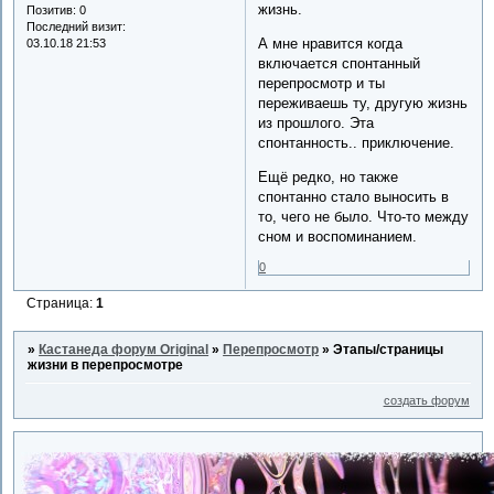
жизнь.
Позитив:
0
Последний визит:
А мне нравится когда
03.10.18 21:53
включается спонтанный
перепросмотр и ты
переживаешь ту, другую жизнь
из прошлого. Эта
спонтанность.. приключение.
Ещё редко, но также
спонтанно стало выносить в
то, чего не было. Что-то между
сном и воспоминанием.
0
Страница:
1
»
Кастанеда форум Original
»
Перепросмотр
»
Этапы/страницы
жизни в перепросмотре
создать форум