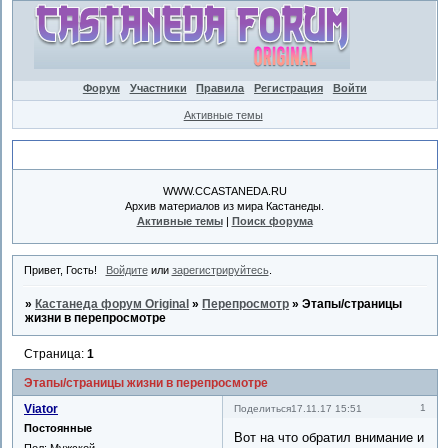
Форум
Участники
Правила
Регистрация
Войти
Активные темы
Объявление
WWW.CCASTANEDA.RU
Архив материалов из мира Кастанеды.
Активные темы
|
Поиск форума
Привет, Гость!
Войдите
или
зарегистрируйтесь
.
»
Кастанеда форум Original
»
Перепросмотр
»
Этапы/страницы
жизни в перепросмотре
Страница:
1
Этапы/страницы жизни в перепросмотре
Viator
1
Поделиться
17.11.17 15:51
Постоянные
Вот на что обратил внимание и
Пол:
Мужской