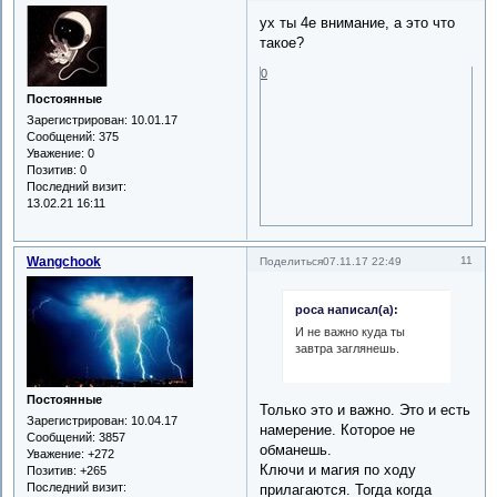
ух ты 4е внимание, а это что
такое?
0
Постоянные
Зарегистрирован
: 10.01.17
Сообщений:
375
Уважение:
0
Позитив:
0
Последний визит:
13.02.21 16:11
Wangchook
11
Поделиться
07.11.17 22:49
роса написал(а):
И не важно куда ты
завтра заглянешь.
Постоянные
Только это и важно. Это и есть
Зарегистрирован
: 10.04.17
намерение. Которое не
Сообщений:
3857
обманешь.
Уважение:
+272
Ключи и магия по ходу
Позитив:
+265
Последний визит:
прилагаются. Тогда когда