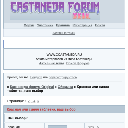
Форум
Участники
Правила
Регистрация
Войти
Активные темы
Объявление
WWW.CCASTANEDA.RU
Архив материалов из мира Кастанеды.
Активные темы
|
Поиск форума
Привет, Гость!
Войдите
или
зарегистрируйтесь
.
»
Кастанеда форум Original
»
Общалка
»
Красная или синяя
таблетка, ваш выбор
Страница:
1
2
3
4
»
Красная или синяя таблетка, ваш выбор
Ваш выбор?
Красная
55% - 5