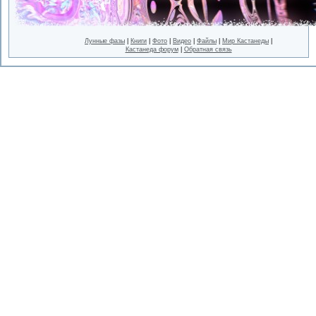
Лунные фазы
|
Книги
|
Фото
|
Видео
|
Файлы
|
Мир Кастанеды
|
Кастанеда форум
|
Обратная связь