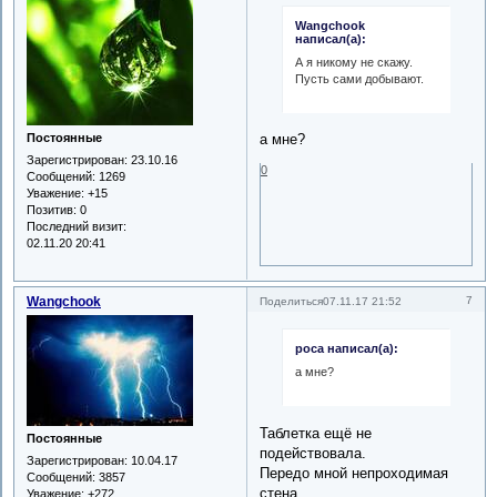
Wangchook
написал(а):
А я никому не скажу.
Пусть сами добывают.
Постоянные
а мне?
Зарегистрирован
: 23.10.16
0
Сообщений:
1269
Уважение:
+15
Позитив:
0
Последний визит:
02.11.20 20:41
Wangchook
7
Поделиться
07.11.17 21:52
роса написал(а):
а мне?
Таблетка ещё не
Постоянные
подействовала.
Зарегистрирован
: 10.04.17
Передо мной непроходимая
Сообщений:
3857
стена.
Уважение:
+272