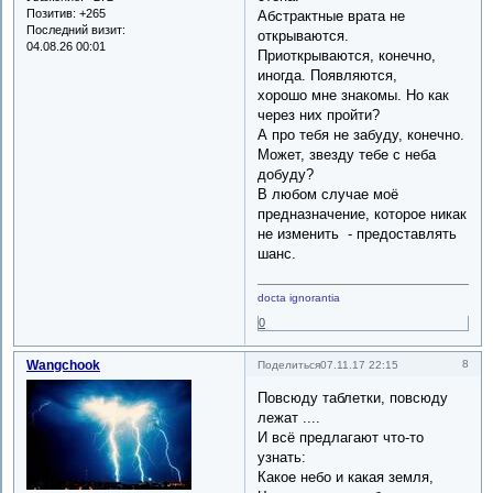
Позитив:
+265
Абстрактные врата не
Последний визит:
открываются.
04.08.26 00:01
Приоткрываются, конечно,
иногда. Появляются,
хорошо мне знакомы. Но как
через них пройти?
А про тебя не забуду, конечно.
Может, звезду тебе с неба
добуду?
В любом случае моё
предназначение, которое никак
не изменить - предоставлять
шанс.
docta ignorantia
0
Wangchook
8
Поделиться
07.11.17 22:15
Повсюду таблетки, повсюду
лежат ....
И всё предлагают что-то
узнать:
Какое небо и какая земля,