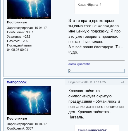
Какие 4Врата..?
Это те врата,про которые
Постоянные
ты,сама того не желая,дала
Зарегистрирован
: 10.04.17
мне ценную подсказку. Я про
Сообщений:
3857
это уже говорил в прошлых
Уважение:
+272
Позитив:
+265
постах. Ты злилась.
Последний визит:
А я всё равно благодарю. Ты -
04.08.26 00:01
чудо.
docta ignorantia
0
Wangchook
16
Поделиться
08.11.17 14:25
Красная таблетка
символизирует скрытую
правду,синяя - обман,ложь и
незнание истинного положения
дел. Красная таблетка -
Нагваль.
Постоянные
Зарегистрирован
: 10.04.17
Сообщений:
3857
Emma написал(а):