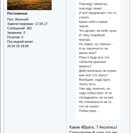
Повсюду таблетки,
повсюду лежат ....
И всё предлагают что-то
Постоянные
узнать:
Пол:
Женский
Какое небо и какая
Зарегистрирован
: 17.05.17
земля,
Сообщений:
362
Что делает на небе луна,
Уважение:
0
И тому подобная
Позитив:
0
ерунда.
Последний визит:
Ну ладно, ну хорошо -
26.04.18 18:09
А не закончится ли
жизнь моя?
Пока я буду все эти
таблетки красные
жевать?
Действительно ли нужно
мне всё это знать?
Вообщем, надо идти.
Знать путь.
Уже иду, конечно, но
надо побыстрее. И не
откладывать ни на миг.
Не отвлекаться на то
что не нужно.
Побыстрее.....
Какие 4Врата..? Акситесь!
Стихотворный слог тут же