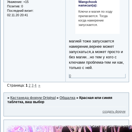
Уважение:
+15
Wangchook
написал(а):
Позитив:
0
Последний визит:
Ключи и магия по ходу
02.11.20 20:41
прилагаются. Тогда
когда намерение
запускается.
магией тоже запускается
намерение,вернее может
запускаться,а может просто и
без магии...но тем у кого с
ключами проблема-тем ни как,
только с ней.
0
Страница:
1
2
3
4
»
»
Кастанеда форум Original
»
Общалка
»
Красная или синяя
таблетка, ваш выбор
создать форум