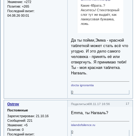
Уважение:
+272
Какие 4Врата..?
Позитив:
+265
Акситесь! Стихотворный
Последний визит:
слог тут же выдаёт, как
04.08.26 00:01
лакмусовая бумажка,
ложь.
Да ты пойми,Эмма - красной
таблеткой может стать всё что
угодно. И это дело самого
человека - принять её или
отвергнуть. Я принимаю тебя!
Ты - моя красная таблетка.
Нагваль.
docta ignorantia
0
Ostrov
17
Поделиться
08.11.17 16:56
Постоянные
Emma, ты Нагваль?
Зарегистрирован
: 21.10.16
Сообщений:
221
Уважение:
+5
islandofsilence.ru
Позитив:
0
0
Последний визит: