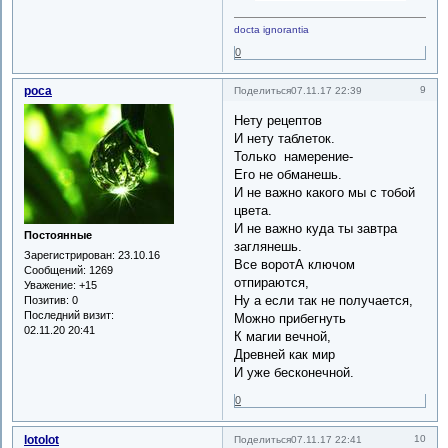
docta ignorantia
0
роса
9
Поделиться
07.11.17 22:39
Нету рецептов
И нету таблеток.
Только намерение-
Его не обманешь.
И не важно какого мы с тобой
цвета.
И не важно куда ты завтра
Постоянные
заглянешь.
Зарегистрирован
: 23.10.16
Все воротА ключом
Сообщений:
1269
отпираются,
Уважение:
+15
Ну а если так не получается,
Позитив:
0
Последний визит:
Можно прибегнуть
02.11.20 20:41
К магии вечной,
Древней как мир
И уже бесконечной.
0
lotolot
10
Поделиться
07.11.17 22:41