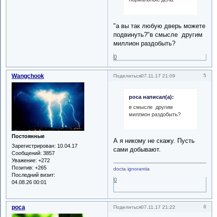
"а вы так любую дверь можете
подвинуть?"в смысле другим
миллион раздобыть?
0
Wangchook
5
Поделиться
07.11.17 21:09
роса написал(а):
в смысле другим
миллион раздобыть?
Постоянные
А я никому не скажу. Пусть
Зарегистрирован
: 10.04.17
сами добывают.
Сообщений:
3857
Уважение:
+272
Позитив:
+265
docta ignorantia
Последний визит:
0
04.08.26 00:01
роса
6
Поделиться
07.11.17 21:22