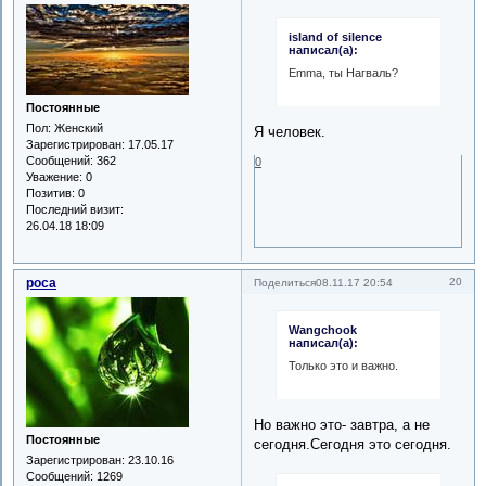
island of silence
написал(а):
Emma, ты Нагваль?
Постоянные
Пол:
Женский
Я человек.
Зарегистрирован
: 17.05.17
Сообщений:
362
0
Уважение:
0
Позитив:
0
Последний визит:
26.04.18 18:09
роса
20
Поделиться
08.11.17 20:54
Wangchook
написал(а):
Только это и важно.
Но важно это- завтра, а не
Постоянные
сегодня.Сегодня это сегодня.
Зарегистрирован
: 23.10.16
Сообщений:
1269