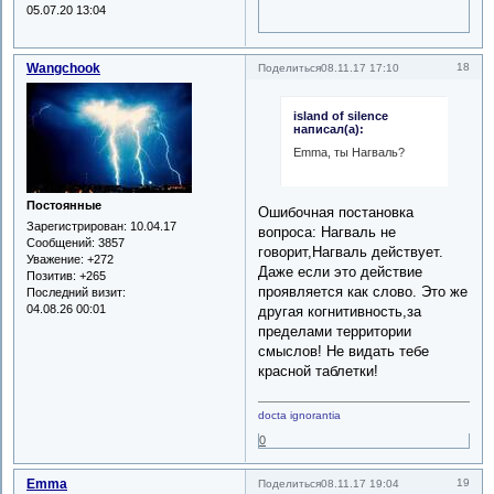
05.07.20 13:04
Wangchook
18
Поделиться
08.11.17 17:10
island of silence
написал(а):
Emma, ты Нагваль?
Постоянные
Ошибочная постановка
Зарегистрирован
: 10.04.17
вопроса: Нагваль не
Сообщений:
3857
говорит,Нагваль действует.
Уважение:
+272
Даже если это действие
Позитив:
+265
проявляется как слово. Это же
Последний визит:
04.08.26 00:01
другая когнитивность,за
пределами территории
смыслов! Не видать тебе
красной таблетки!
docta ignorantia
0
Emma
19
Поделиться
08.11.17 19:04