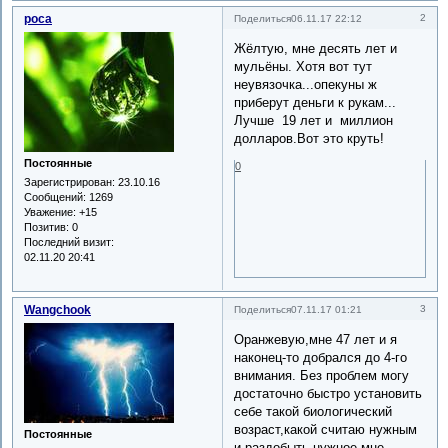
роса
2
Поделиться
06.11.17 22:12
Жёлтую, мне десять лет и
мульёны. Хотя вот тут
неувязочка...опекуны ж
приберут деньги к рукам...
Лучше 19 лет и миллион
долларов.Вот это круть!
Постоянные
0
Зарегистрирован
: 23.10.16
Сообщений:
1269
Уважение:
+15
Позитив:
0
Последний визит:
02.11.20 20:41
Wangchook
3
Поделиться
07.11.17 01:21
Оранжевую,мне 47 лет и я
наконец-то добрался до 4-го
внимания. Без проблем могу
достаточно быстро установить
себе такой биологический
возраст,какой считаю нужным
Постоянные
и раздобыть нужное мне