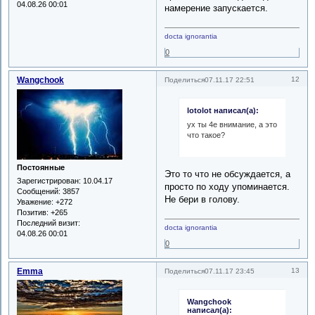
04.08.26 00:01
намерение запускается.
docta ignorantia
0
Wangchook
12
Поделиться
07.11.17 22:51
lotolot написал(а):
ух ты 4е внимание, а это
что такое?
Постоянные
Это то что не обсуждается, а
Зарегистрирован
: 10.04.17
просто по ходу упоминается.
Сообщений:
3857
Не бери в голову.
Уважение:
+272
Позитив:
+265
Последний визит:
docta ignorantia
04.08.26 00:01
0
Emma
13
Поделиться
07.11.17 23:45
Wangchook
написал(а):