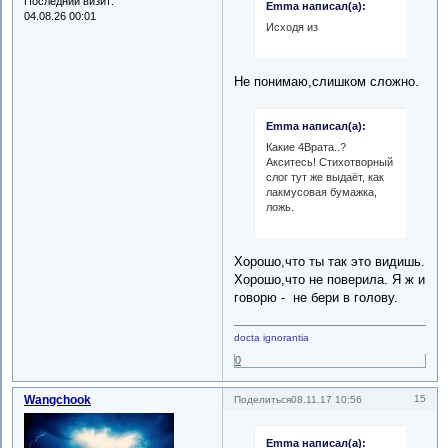
Последний визит:
Emma написал(а):
04.08.26 00:01
Исходя из
Не понимаю,слишком сложно.
Emma написал(а):
Какие 4Врата..?
Акситесь! Стихотворный
слог тут же выдаёт, как
лакмусовая бумажка,
ложь.
Хорошо,что ты так это видишь.
Хорошо,что не поверила. Я ж и
говорю - не бери в голову.
docta ignorantia
0
Wangchook
15
Поделиться
08.11.17 10:56
Emma написал(а):