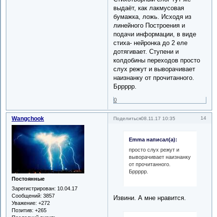
выдаёт, как лакмусовая
бумажка, ложь. Исходя из
линейного Построения и
подачи информации, в виде
стиха- нейронка до 2 еле
дотягивает. Ступени и
колдобины переходов просто
слух режут и выворачивает
наизнанку от прочитанного.
Бррррр.
0
Wangchook
14
Поделиться
08.11.17 10:35
Emma написал(а):
просто слух режут и
выворачивает наизнанку
от прочитанного.
Бррррр.
Постоянные
Зарегистрирован
: 10.04.17
Сообщений:
3857
Извини. А мне нравится.
Уважение:
+272
Позитив:
+265