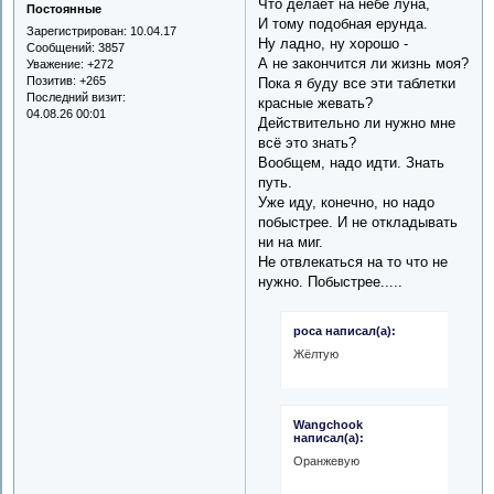
Что делает на небе луна,
Постоянные
И тому подобная ерунда.
Зарегистрирован
: 10.04.17
Ну ладно, ну хорошо -
Сообщений:
3857
А не закончится ли жизнь моя?
Уважение:
+272
Позитив:
+265
Пока я буду все эти таблетки
Последний визит:
красные жевать?
04.08.26 00:01
Действительно ли нужно мне
всё это знать?
Вообщем, надо идти. Знать
путь.
Уже иду, конечно, но надо
побыстрее. И не откладывать
ни на миг.
Не отвлекаться на то что не
нужно. Побыстрее.....
роса написал(а):
Жёлтую
Wangchook
написал(а):
Оранжевую