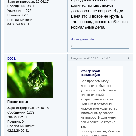
Зарегистрирован
: 10.04.17
количество миллионов
Сообщений:
3857
долларов - не вопрос. И для
Уважение:
+272
Позитив:
+265
меня это и вовсе не круть,а
Последний визит:
так - повседневность,обычные
04.08.26 00:01
нормальные дела.
docta ignorantia
0
роса
4
Поделиться
07.11.17 20:47
Wangchook
написал(а):
Без проблем могу
достаточно быстро
установить себе такой
биологический
возраст,какой считаю
Постоянные
нужным и раздобыть
Зарегистрирован
: 23.10.16
нужное мне количество
Сообщений:
1269
миллионов долларов -
Уважение:
+15
не вопрос. И для меня
Позитив:
0
это и вовсе не круть,а
Последний визит:
так -
02.11.20 20:41
повседневность,обычные
нормальные дела.