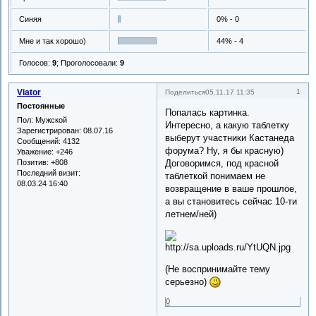
Синяя
0% - 0
Мне и так хорошо)
44% - 4
Голосов:
9
;
Проголосовали:
9
Viator
1
Поделиться
05.11.17 11:35
Постоянные
Попалась картинка.
Пол:
Мужской
Интересно, а какую таблетку
Зарегистрирован
: 08.07.16
выберут участники Кастанеда
Сообщений:
4132
форума? Ну, я бы красную)
Уважение:
+246
Позитив:
+808
Договоримся, под красной
Последний визит:
таблеткой понимаем не
08.03.24 16:40
возвращение в ваше прошлое,
а вы становитесь сейчас 10-ти
летнем/ней)
(Не воспринимайте тему
серьезно)
0