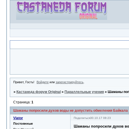
Объявление
Привет, Гость!
Войдите
или
зарегистрируйтесь
.
»
Кастанеда форум Original
»
Параллельные учения
»
Шаманы поп
Страница:
1
Шаманы попросили духов воды не допустить обмеления Байкала
Viator
Поделиться
30.10.17 08:23
Постоянные
Шаманы попросили духов во