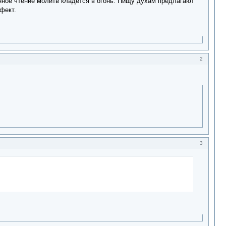
онное чтение молитв кладется в огонь. Пищу духам предлагают
фект.
2
3