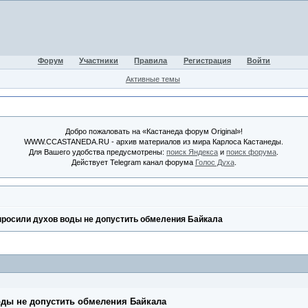
Форум
Участники
Правила
Регистрация
Войти
Активные темы
Добро пожаловать на «Кастанеда форум Original»!
WWW.CCASTANEDA.RU - архив материалов из мира Карлоса Кастанеды.
Для Вашего удобства предусмотрены:
поиск Яндекса
и
поиск форума
.
Действует Telegram канал форума
Голос Духа
.
росили духов воды не допустить обмеления Байкала
ды не допустить обмеления Байкала