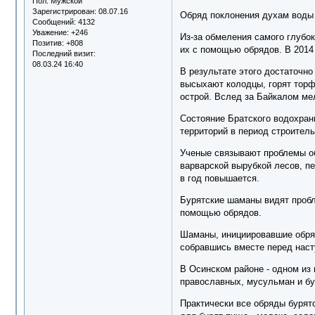
Пол:
Мужской
Зарегистрирован
: 08.07.16
Обряд поклонения духам воды 
Сообщений:
4132
Уважение:
+246
Из-за обмеления самого глубо
Позитив:
+808
их с помощью обрядов. В 2014 
Последний визит:
08.03.24 16:40
В результате этого достаточно
высыхают колодцы, горят торфя
острой. Вслед за Байкалом ме
Состояние Братского водохрани
территорий в период строител
Ученые связывают проблемы о
варварской вырубкой лесов, пе
в год повышается.
Бурятские шаманы видят пробл
помощью обрядов.
Шаманы, инициировавшие обряд
собравшись вместе перед наст
В Осинском районе - одном из
православных, мусульман и бу
Практически все обряды бурят