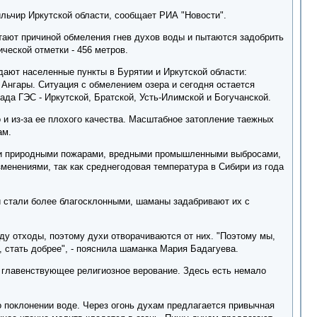
льчир Иркутской области, сообщает РИА "Новости".
тают причиной обмеления гнев духов воды и пытаются задобрить
ческой отметки - 456 метров.
адают населенные пункты в Бурятии и Иркутской области:
 Ангары. Ситуация с обмелением озера и сегодня остается
да ГЭС - Иркутской, Братской, Усть-Илимской и Богучанской.
 и из-за ее плохого качества. Масштабное затопление таежных
ам.
ми природными пожарами, вредными промышленными выбросами,
менениями, так как среднегодовая температура в Сибири из года
и стали более благосклонными, шаманы задабривают их с
ду отходы, поэтому духи отворачиваются от них. "Поэтому мы,
 стать добрее", - пояснила шаманка Мария Бадагуева.
- главенствующее религиозное верование. Здесь есть немало
о поклонении воде. Через огонь духам предлагается привычная