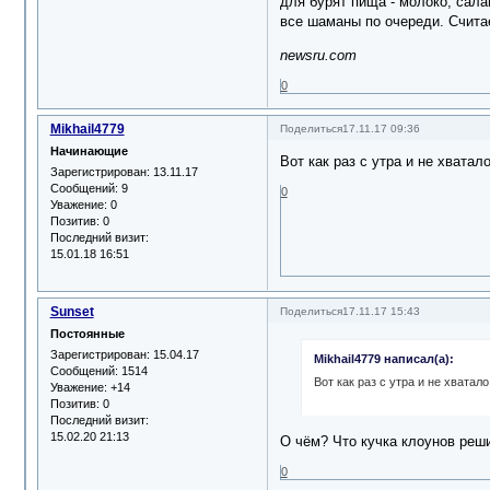
для бурят пища - молоко, сала
все шаманы по очереди. Счита
newsru.com
0
Mikhail4779
Поделиться
17.11.17 09:36
Начинающие
Вот как раз с утра и не хватал
Зарегистрирован
: 13.11.17
Сообщений:
9
0
Уважение:
0
Позитив:
0
Последний визит:
15.01.18 16:51
Sunset
Поделиться
17.11.17 15:43
Постоянные
Зарегистрирован
: 15.04.17
Mikhail4779 написал(а):
Сообщений:
1514
Вот как раз с утра и не хватал
Уважение:
+14
Позитив:
0
Последний визит:
15.02.20 21:13
О чём? Что кучка клоунов реш
0