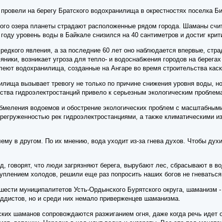
провели на берегу Братского водохранилища в окрестностях поселка Би
кого озера планеты страдают расположенные рядом города. Шаманы счи
году уровень воды в Байкале снизился на 40 сантиметров и достиг крити
 редкого явления, а за последние 60 лет оно наблюдается впервые, стр
ники, возникает угроза для тепло- и водоснабжения городов на берегах
леют водохранилища, созданные на Ангаре во время строительства каска
лища вызывает тревогу не только по причине снижения уровня воды, но
ьства гидроэлектростанций привело к серьезным экологическим проблем
бмеления водоемов и обострение экологических проблем с масштабны
регруженностью рек гидроэлектростанциями, а также климатическими из
ему в другом. По их мнению, вода уходит из-за гнева духов. Чтобы дух
, говорят, что люди загрязняют берега, вырубают лес, сбрасывают в во
уплением холодов, решили еще раз попросить наших богов не гневаться,
 шести муниципалитетов Усть-Ордынского Бурятского округа, шаманизм 
ддистов, но и среди них немало приверженцев шаманизма.
ских шаманов сопровождаются разжиганием огня, даже когда речь идет 