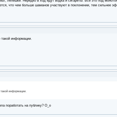
мат, лепешки. Нередко в ход идут водка и сигареты. Все это под монот
ется, что чем больше шаманов участвуют в поклонении, тем сильнее эф
о такой информации.
о такой информации.
ила поработать на публику? О_о