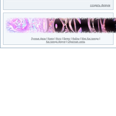
создать форум
Лунные фазы
|
Книги
|
Фото
|
Видео
|
Файлы
|
Мир Кастанеды
|
Кастанеда форум
|
Обратная связь