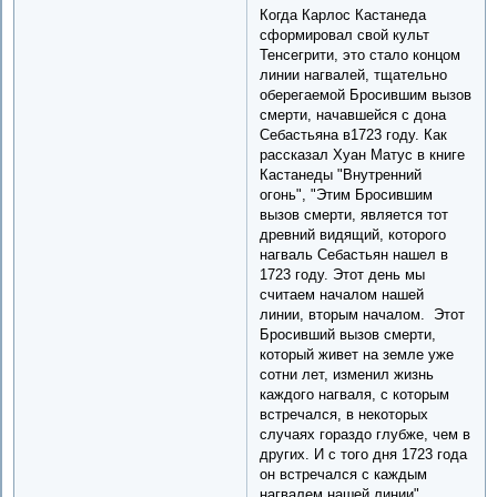
Когда Карлос Кастанеда
сформировал свой культ
Тенсегрити, это стало концом
линии нагвалей, тщательно
оберегаемой Бросившим вызов
смерти, начавшейся с дона
Себастьяна в1723 году. Как
рассказал Хуан Матус в книге
Кастанеды "Внутренний
огонь", "Этим Бросившим
вызов смерти, является тот
древний видящий, которого
нагваль Cебастьян нашел в
1723 году. Этот день мы
считаем началом нашей
линии, вторым началом. Этот
Бросивший вызов смерти,
который живет на земле уже
сотни лет, изменил жизнь
каждого нагваля, с которым
встречался, в некоторых
случаях гораздо глубже, чем в
других. И с того дня 1723 года
он встречался с каждым
нагвалем нашей линии".