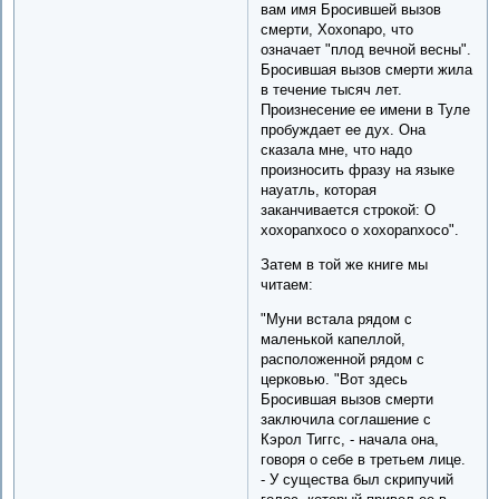
вам имя Бросившей вызов
смерти, Xoxonapo, что
означает "плод вечной весны".
Бросившая вызов смерти жила
в течение тысяч лет.
Произнесение ее имени в Туле
пробуждает ее дух. Она
сказала мне, что надо
произносить фразу на языке
науатль, которая
заканчивается строкой: O
xoxopanxoco o xoxopanxoco".
Затем в той же книге мы
читаем:
"Муни встала рядом с
маленькой капеллой,
расположенной рядом с
церковью. "Вот здесь
Бросившая вызов смерти
заключила соглашение с
Кэрол Тиггс, - начала она,
говоря о себе в третьем лице.
- У существа был скрипучий