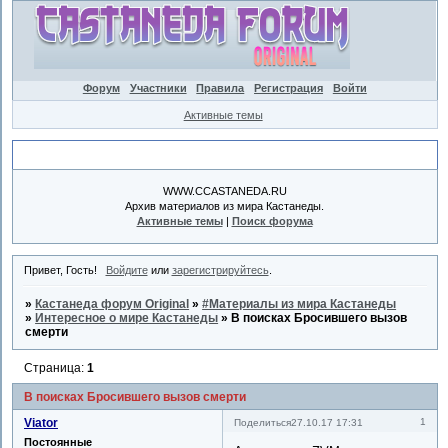
Форум
Участники
Правила
Регистрация
Войти
Активные темы
Объявление
WWW.CCASTANEDA.RU
Архив материалов из мира Кастанеды.
Активные темы
|
Поиск форума
Привет, Гость!
Войдите
или
зарегистрируйтесь
.
»
Кастанеда форум Original
»
#Материалы из мира Кастанеды
»
Интересное о мире Кастанеды
»
В поисках Бросившего вызов
смерти
Страница:
1
В поисках Бросившего вызов смерти
Viator
1
Поделиться
27.10.17 17:31
Постоянные