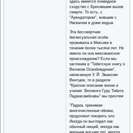
здесь имеется очевидное
сходство с Бросившим вызов
смерти. То есть, с
"Арендатором", жившим с
Нагвалем в доме ведьм.
Эта бессмертная
бисексуальная особа
проживала в Мексике в
течение более тысячи лет. Но
имела ли она мексиканское
происхождение? Если мы
заглянем в "Тибетскую книгу о
Великом Освобождении",
написанную У. Й. Эвансом-
Вентцем, то в разделе
"Краткое описание жизни и
учения Великого Гуру Тибета
Падмасамбхавы" мы прочтем:
"Падма, принимая
многочисленные облики,
продолжил покорять зло.
Иногда он выглядел как
обычный нищий, иногда как
мальчик восьми лет, иногда