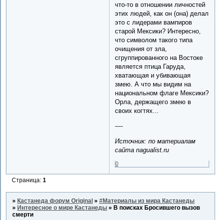
что-то в отношении личностей
этих людей, как он (она) делал
это с лидерами вампиров
старой Мексики? Интересно,
что символом такого типа
очищения от зла,
сгруппированного на Востоке
является птица Гаруда,
хватающая и убивающая
змею. А что мы видим на
национальном флаге Мексики?
Орла, держащего змею в
своих когтях...
----
Источник: по материалам
сайта nagualist.ru
0
Страница:
1
»
Кастанеда форум Original
»
#Материалы из мира Кастанеды
»
Интересное о мире Кастанеды
»
В поисках Бросившего вызов
смерти