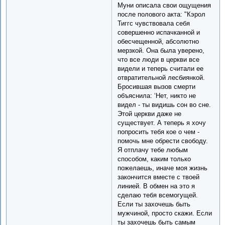
Муни описала свои ощущения
после полового акта: "Кэрол
Тиггс чувствовала себя
совершенно испачканной и
обесчещенной, абсолютно
мерзкой. Она была уверено,
что все люди в церкви все
видели и теперь считали ее
отвратительной лесбиянкой.
Бросившая вызов смерти
объяснила: ‘Нет, никто не
видел - ты видишь сон во сне.
Этой церкви даже не
существует. А теперь я хочу
попросить тебя кое о чем -
помочь мне обрести свободу.
Я отплачу тебе любым
способом, каким только
пожелаешь, иначе моя жизнь
закончится вместе с твоей
линией. В обмен на это я
сделаю тебя всемогущей.
Если ты захочешь быть
мужчиной, просто скажи. Если
ты захочешь быть самым