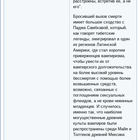
расстроены, встретив ее, а не
его".
Бросивший вызов смерти
имеет большое сходство с
Падма Самбхавой, который,
как говорят тибетские
легенды, эмигрировал в один
из регионов Латинской
Америки, где стал королем
приверженцев вампиризма,
чтобы увести их от
вампирского долгожительства
на более высокий уровень
бессмертия с помощью более
возвышенных средств,
возможно, связанных с
поглощением сексуальных
флюидов, а не крови невинных
младенцев. И случилось
именно так, что наиболее
могущественные древние
культы вампиров были
распространены среди Майя и
Толтеков древней Мексики.