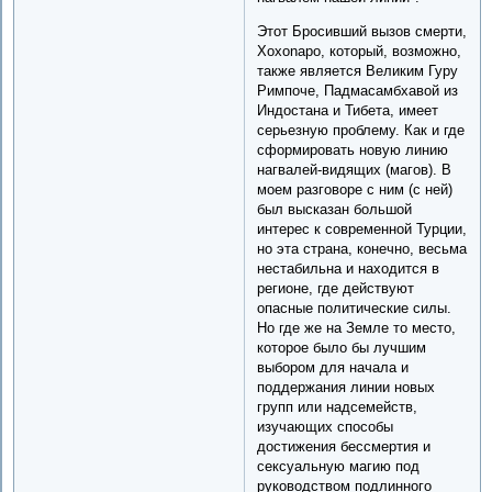
Этот Бросивший вызов смерти,
Xoxonapo, который, возможно,
также является Великим Гуру
Римпоче, Падмасамбхавой из
Индостана и Тибета, имеет
серьезную проблему. Как и где
сформировать новую линию
нагвалей-видящих (магов). В
моем разговоре с ним (с ней)
был высказан большой
интерес к современной Турции,
но эта страна, конечно, весьма
нестабильна и находится в
регионе, где действуют
опасные политические силы.
Но где же на Земле то место,
которое было бы лучшим
выбором для начала и
поддержания линии новых
групп или надсемейств,
изучающих способы
достижения бессмертия и
сексуальную магию под
руководством подлинного