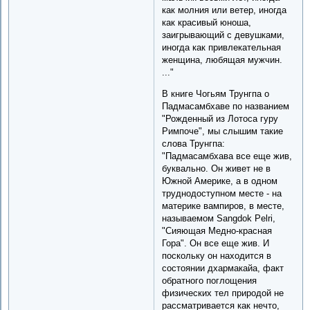
как молния или ветер, иногда
как красивый юноша,
заигрывающий с девушками,
иногда как привлекательная
женщина, любящая мужчин.
..."
В книге Чогьям Трунгпа о
Падмасамбхаве по названием
"Рожденный из Лотоса гуру
Римпоче", мы слышим такие
слова Трунгпа:
"Падмасамбхава все еще жив,
буквально. Он живет не в
Южной Америке, а в одном
труднодоступном месте - на
материке вампиров, в месте,
называемом Sangdok Pelri,
"Сияющая Медно-красная
Гора". Он все еще жив. И
поскольку он находится в
состоянии дхармакайа, факт
обратного поглощения
физических тел природой не
рассматривается как нечто,