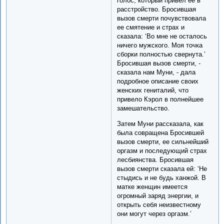
голос, который привел ее в
расстройство. Бросившая
вызов смерти почувствовала
ее смятение и страх и
сказала: ‘Во мне не осталось
ничего мужского. Моя точка
сборки полностью свернута.’
Бросившая вызов смерти, -
сказала нам Муни, - дала
подробное описание своих
женских гениталий, что
привело Кэрол в полнейшее
замешательство.
Затем Муни рассказала, как
была совращена Бросившей
вызов смерти, ее сильнейший
оргазм и последующий страх
лесбиянства. Бросившая
вызов смерти сказала ей: ‘Не
стыдись и не будь ханжой. В
матке женщин имеется
огромный заряд энергии, и
открыть себя неизвестному
они могут через оргазм.’