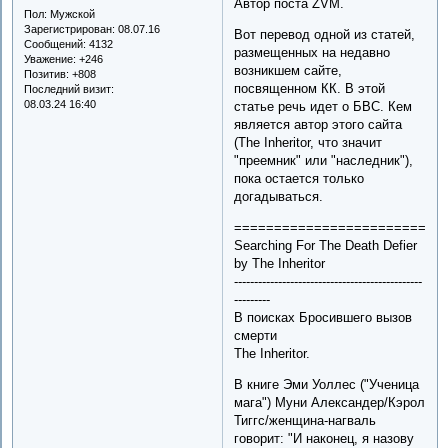
Автор поста ZVM.
Пол:
Мужской
Зарегистрирован
: 08.07.16
Вот перевод одной из статей,
Сообщений:
4132
размещенных на недавно
Уважение:
+246
возникшем сайте,
Позитив:
+808
посвященном КК. В этой
Последний визит:
08.03.24 16:40
статье речь идет о БВС. Кем
является автор этого сайта
(The Inheritor, что значит
"преемник" или "наследник"),
пока остается только
догадываться.
==========================
Searching For The Death Defier
by The Inheritor
-----------------------------------------------
---------
В поисках Бросившего вызов
смерти
The Inheritor.
В книге Эми Уоллес ("Ученица
мага") Муни Александер/Кэрол
Тиггс/женщина-нагваль
говорит: "И наконец, я назову