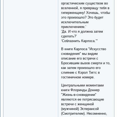
оргастическим существом во
вселенной, я превращу тебя в
гиперженщину! Хочешь, чтобы
это произошло? Это будет
исключительным
приключением.’
‘Да. И что я должна затем
сделать?’
‘Соблазнить Карлоса.’"
В книге Карлоса "Искусство
сновидения" мы видим
описание его встречи с
Бросившим вызов смерти и то,
как затем произошло его
слияние с Кэрол Тиггс в
гостиничном номере.
Центральными моментами
книги Флоринды Доннер
"Жизнь-в-сновидении"
являются ее потрясающие
встречи с женщиной
(мужчиной) Эсперансой
(Смотрителем). Несомненно,