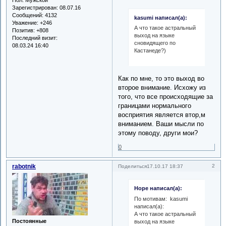
Зарегистрирован
: 08.07.16
Сообщений:
4132
kasumi написал(а):
Уважение:
+246
А что такое астральный
Позитив:
+808
выход на языке
Последний визит:
сновидящего по
08.03.24 16:40
Кастанеде?)
Как по мне, то это выход во
второе внимание. Исхожу из
того, что все происходящие за
границами нормального
восприятия является втор,м
вниманием. Ваши мысли по
этому поводу, други мои?
0
rabotnik
2
Поделиться
17.10.17 18:37
Hope написал(а):
По мотивам: kasumi
написал(а):
А что такое астральный
Постоянные
выход на языке