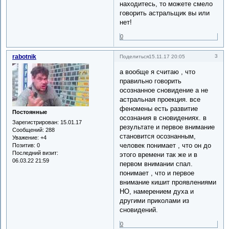
находитесь, то можете смело
говорить астральщик вы или
нет!
0
rabotnik
3
Поделиться
15.11.17 20:05
а вообще я считаю , что
правильно говорить
осознанное сновидение а не
астральная проекция. все
феномены есть развитие
Постоянные
осознания в сновидениях. в
Зарегистрирован
: 15.01.17
результате и первое внимание
Сообщений:
288
становится осознанным,
Уважение:
+4
человек понимает , что он до
Позитив:
0
Последний визит:
этого времени так же и в
06.03.22 21:59
первом внимании спал.
понимает , что и первое
внимание кишит проявлениями
НО, намерением духа и
другими приколами из
сновидений.
0