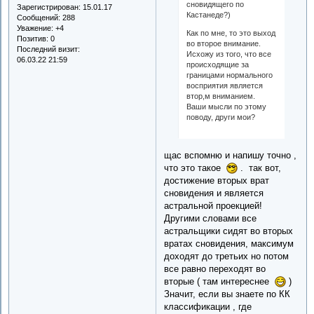
сновидящего по
Зарегистрирован
: 15.01.17
Кастанеде?)
Сообщений:
288
Уважение:
+4
Как по мне, то это выход
Позитив:
0
во второе внимание.
Последний визит:
Исхожу из того, что все
06.03.22 21:59
происходящие за
границами нормального
восприятия является
втор,м вниманием.
Ваши мысли по этому
поводу, други мои?
щас вспомню и напишу точно ,
что это такое
. так вот,
достижение вторых врат
сновидения и является
астральной проекцией!
Другими словами все
астральщики сидят во вторых
вратах сновидения, максимум
доходят до третьих но потом
все равно переходят во
вторые ( там интереснее
)
Значит, если вы знаете по КК
классификации , где