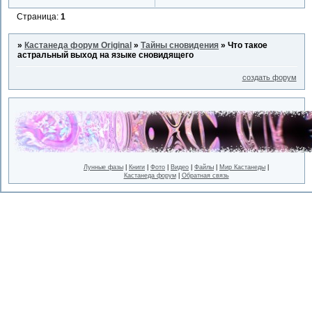
Страница:
1
»
Кастанеда форум Original
»
Тайны сновидения
»
Что такое
астральный выход на языке сновидящего
создать форум
Лунные фазы
|
Книги
|
Фото
|
Видео
|
Файлы
|
Мир Кастанеды
|
Кастанеда форум
|
Обратная связь