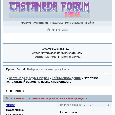
Форум
Участники
Правила
Регистрация
Войти
Активные темы
Объявление
WWW.CCASTANEDA.RU
Архив материалов из мира Кастанеды.
Активные темы
|
Поиск форума
Привет, Гость!
Войдите
или
зарегистрируйтесь
.
»
Кастанеда форум Original
»
Тайны сновидения
»
Что такое
астральный выход на языке сновидящего
Страница:
1
Что такое астральный выход на языке сновидящего
Viator
1
Поделиться
13.10.17 13:22
Постоянные
По мотивам:
Пол:
Мужской